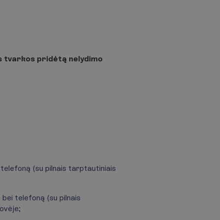
os tvarkos pridėtą nelydimo
lefoną (su pilnais tarptautiniais
ei telefoną (su pilnais
ovėje;