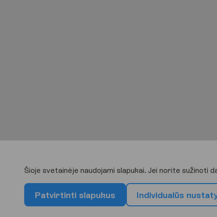
Šioje svetainėje naudojami slapukai. Jei norite sužinoti 
P
a
t
v
i
r
t
i
n
t
i
s
l
a
p
u
k
u
s
I
n
d
i
v
i
d
u
a
l
ū
s
n
u
s
t
a
t