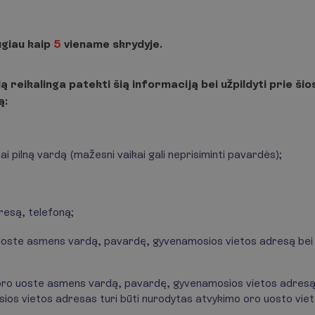
ugiau kaip
5
viename skrydyje.
 reikalinga patekti šią informaciją bei užpildyti prie ši
ą:
i pilną vardą (mažesni vaikai gali neprisiminti pavardės);
resą, telefoną;
 uoste asmens vardą, pavardę, gyvenamosios vietos adresą bei te
oro uoste asmens vardą, pavardę, gyvenamosios vietos adresą b
sios vietos adresas turi būti nurodytas atvykimo oro uosto viet