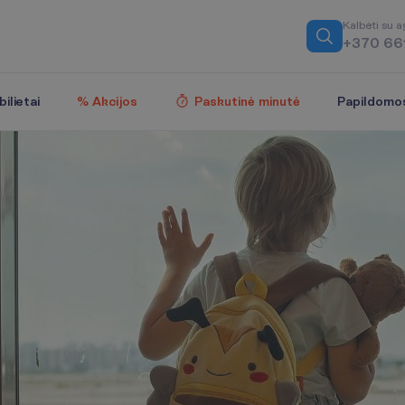
K
a
l
b
ė
t
i
s
u
a
+370 66
Papildomo
ilietai
% Akcijos
Paskutinė minutė