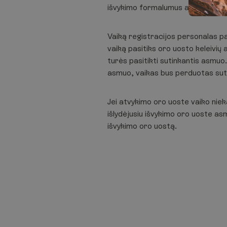
išvykimo formalumus ar skrydžių 
Vaiką registracijos personalas pal
vaiką pasitiks oro uosto keleivių
turės pasitikti sutinkantis asmuo
asmuo, vaikas bus perduotas sut
Jei atvykimo oro uoste vaiko niek
išlydėjusiu išvykimo oro uoste as
išvykimo oro uostą.