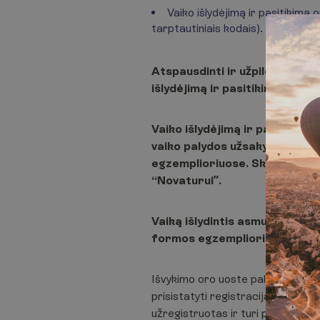
Vaiko išlydėjimą ir pasitikim
tarptautiniais kodais).
Atspausdinti ir užpildyti
3-is
n
išlydėjimą ir pasitikimą orga
Vaiko išlydėjimą ir pasitikim
vaiko palydos užsakymo formo
egzemplioriuose. Skanuotą už
“Novaturui”.
Vaiką išlydintis asmuo turės 
formos egzempliorius išvykim
Išvykimo oro uoste palydintis asm
prisistatyti registraciją į skrydį
užregistruotas ir turi pasilikti iš