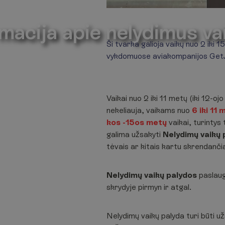
e nelydimus vaikus
macija apie nelydimus va
Ši tvarka galioja vaikų nuo 2 iki
vykdomuose aviakompanijos GetJe
Vaikai nuo 2 iki 11 metų (iki 12-oj
nekeliauja, vaikams nuo
6 iki 11 
kos -15os metų
vaikai, turintys
galima užsakyti
Nelydimų vaikų 
tėvais ar kitais kartu skrendančia
Nelydimų vaikų palydos
paslau
skrydyje pirmyn ir atgal.
Nelydimų vaikų palyda turi būti 