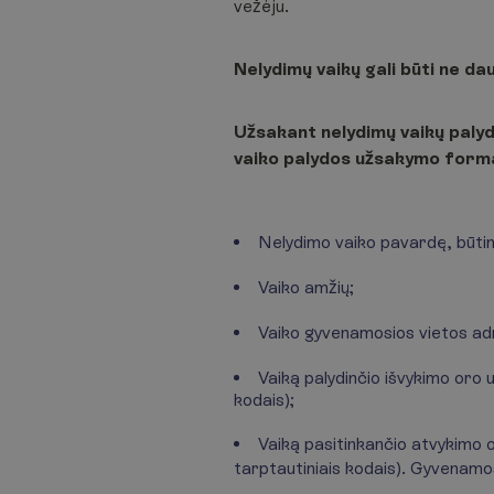
vežėju.
Nelydimų vaikų gali būti ne da
Užsakant nelydimų vaikų palydą
vaiko palydos užsakymo form
Nelydimo vaiko pavardę, būtina
Vaiko amžių;
Vaiko gyvenamosios vietos ad
Vaiką palydinčio išvykimo oro
kodais);
Vaiką pasitinkančio atvykimo 
tarptautiniais kodais). Gyvenamo