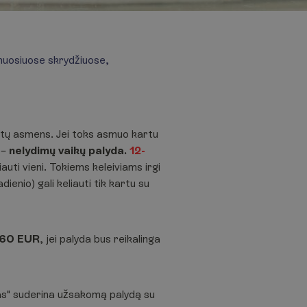
omuosiuose skrydžiuose,
6 metų asmens. Jei toks asmuo kartu
 –
nelydimų vaikų palyda.
12-
auti vieni. Tokiems keleiviams irgi
ienio) gali keliauti tik kartu su
160 EUR
, jei palyda bus reikalinga
ras" suderina užsakomą palydą su