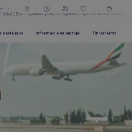
g
e
n
t
u
1 06005
K
u
r
į
s
i
g
y
t
i
M
a
n
o
p
a
s
k
y
r
a
P
a
l
y
g
i
n
t
i
N
o
r
ų
s
ą
r
a
š
a
s
K
e
l
i
o
n
i
ų
k
r
e
p
š
e
l
i
s
s paslaugos
Informacija keliautojui
Tinklaraštis