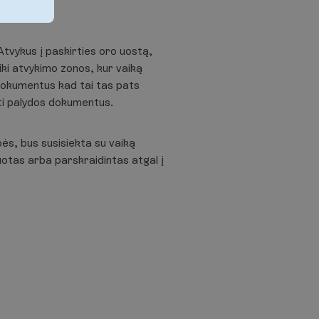
Atvykus į paskirties oro uostą,
iki atvykimo zonos, kur vaiką
s dokumentus kad tai tas pats
ti palydos dokumentus.
ės, bus susisiekta su vaiką
uotas arba parskraidintas atgal į