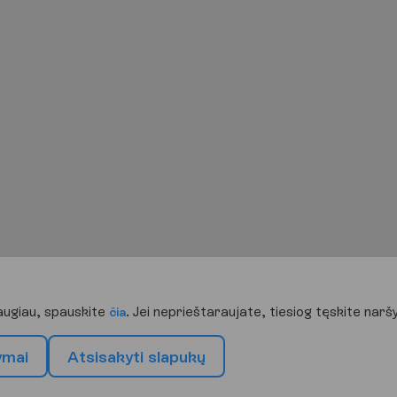
daugiau, spauskite
. Jei neprieštaraujate, tiesiog tęskite nar
čia
y
m
a
i
A
t
s
i
s
a
k
y
t
i
s
l
a
p
u
k
ų