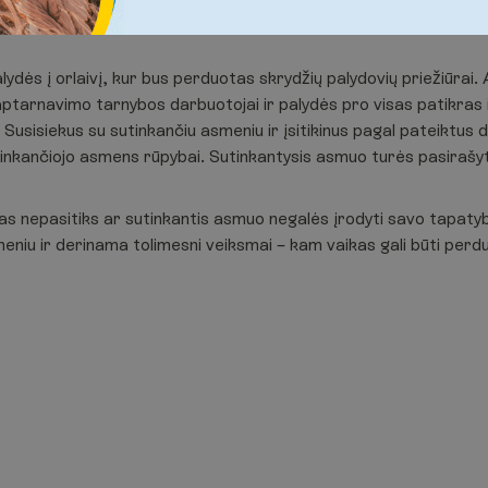
vėlavimo/atšaukimo atvejais.
ydės į orlaivį, kur bus perduotas skrydžių palydovių priežiūrai. 
 aptarnavimo tarnybos darbuotojai ir palydės pro visas patikras 
. Susisiekus su sutinkančiu asmeniu ir įsitikinus pagal pateiktu
inkančiojo asmens rūpybai. Sutinkantysis asmuo turės pasirašy
as nepasitiks ar sutinkantis asmuo negalės įrodyti savo tapatyb
meniu ir derinama tolimesni veiksmai – kam vaikas gali būti perd