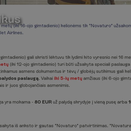
ikus
 15 metų (iki 16-ojo gimtadienio) kelionėms tik "Novaturo" užsak
t Airlines.
o gimtadienio) gali skristi lėktuvu tik lydimi kito vyresnio nei 1
metų
(iki 12-ojo gimtadienio) turi būti užsakyta speciali paslauga
 tinkamus asmens dokumentus ir tėvų / globėjų sutikimus gali keli
palydos paslaugą
. Vaikai
iki 5-ių metų
amžiaus (iki 6-ojo gimtad
is ir juos globojančiais asmenimis.
ga yra mokama -
80 EUR
už palydą skrydyje į vieną pusę arba
užsakyta iš anksto ir gautas "Novaturo" patvirtinimas. "Novatu