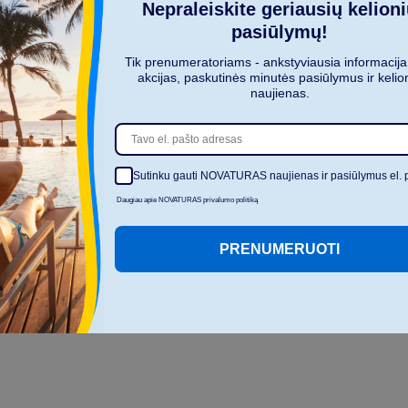
Nepraleiskite geriausių kelion
pasiūlymų!
Tik prenumeratoriams - ankstyviausia informacija
akcijas, paskutinės minutės pasiūlymus ir kelio
naujienas.
Sutinku gauti NOVATURAS naujienas ir pasiūlymus el. 
Daugiau apie NOVATURAS privalumo politiką
PRENUMERUOTI