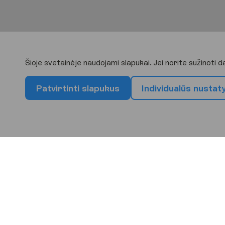
Šioje svetainėje naudojami slapukai. Jei norite sužinoti 
P
a
t
v
i
r
t
i
n
t
i
s
l
a
p
u
k
u
s
I
n
d
i
v
i
d
u
a
l
ū
s
n
u
s
t
a
t
P
a
s
i
r
i
n
k
s
a
v
o
k
i
t
ą
k
e
l
Europa
Afrika
Azi
Bulgarija
Ispanija
Graiki