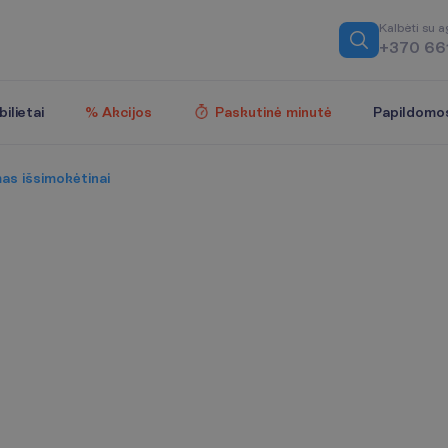
K
a
l
b
ė
t
i
s
u
a
+370 66
Papildomo
ilietai
% Akcijos
Paskutinė minutė
mas išsimokėtinai