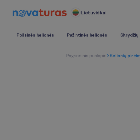
Lietuviškai
Poilsinės kelionės
Pažintinės kelionės
Skrydžių b
P
a
g
r
i
n
d
i
n
i
s
p
u
s
l
a
p
i
s
Kelionių pirki