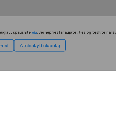
daugiau, spauskite
. Jei neprieštaraujate, tiesiog tęskite nar
čia
y
m
a
i
A
t
s
i
s
a
k
y
t
i
s
l
a
p
u
k
ų
i
o
n
i
ų
k
r
y
p
t
į
ja
ja
Italija
Juodkalnija
- Kroatija