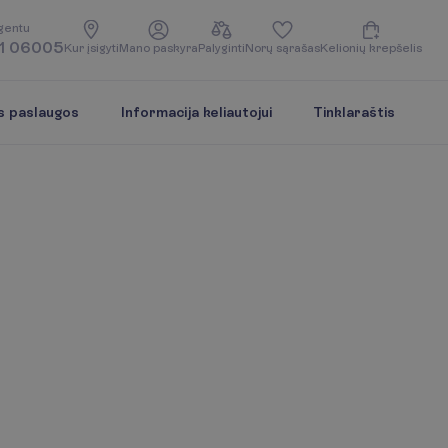
g
e
n
t
u
1 06005
K
u
r
į
s
i
g
y
t
i
M
a
n
o
p
a
s
k
y
r
a
P
a
l
y
g
i
n
t
i
N
o
r
ų
s
ą
r
a
š
a
s
K
e
l
i
o
n
i
ų
k
r
e
p
š
e
l
i
s
s paslaugos
Informacija keliautojui
Tinklaraštis