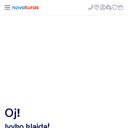
O
j
!
Į
v
y
k
o
k
l
a
i
d
a
!