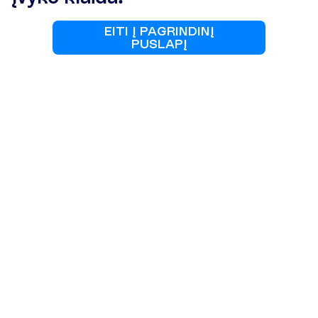
E
I
T
I
Į
P
A
G
R
I
N
D
I
N
Į
P
U
S
L
A
P
Į