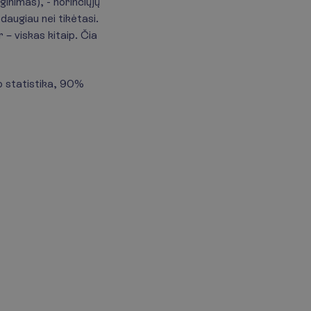
inimas), - norinčiųjų
daugiau nei tikėtasi.
 – viskas kitaip. Čia
do statistika, 90%