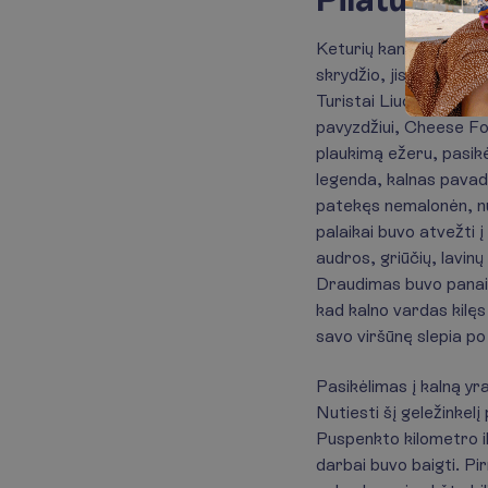
Keturių kantonų ežeras
skrydžio, jis atrodytų
Turistai Liucernoje ren
pavyzdžiui, Cheese Fon
plaukimą ežeru, pasikėl
legenda, kalnas pavad
patekęs nemalonėn, nusi
palaikai buvo atvežti į
audros, griūčių, lavin
Draudimas buvo panaiki
kad kalno vardas kilęs 
savo viršūnę slepia p
Pasikėlimas į kalną yr
Nutiesti šį geležinkel
Puspenkto kilometro i
darbai buvo baigti. Pir