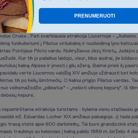
 laikomas gražiausiu Šveicarijoje. Jeigu Liucernoje pažvelgume
PRENUMERUOTI
 panašus į trigalvį drakoną su ilga išlenkta uodega arba į nesupr
kasi plaukiojimą po ežerą visai dienai ar porai valandų, ar kurį 
due Cruise . Pati svarbiausia atrakcija Liucernoje – „Auksinio
imą funikulieriumi į Pilatus viršukalnę ir nusileidimą lyno keltuvai
intas Pontijaus Piloto vardu. Nukryžiavus Jėzų Kristų, Judėjos 
žudė. Kur tik jo palaikus laidojo, visur, kilus audrai, jie būdavo
 nutolusį kalną Alpėse ir įmesti į gilų ežerą. Baimė prieš šį pasir
ų pavidalu vertė Liucernos valdžią XIV amžiuje uždrausti bet kokį
ntas tik po kelių šimtmečių. O kalnui prigijo Pilatus vardas. Ta
nuo veiksmažodžio „pilleatus“ – „nešioti vilnonę kepurę“. Iš tikr
o debesų kepure.
a nepamirštama atrakcija turistams - kylama vienu stačiausiu ge
į pasiūlė inž. Eduardas Locher XIX amžiaus pabaigoje. Jį tada pa
lgio trasą statė apie 600 darbininkų. Tai buvo grandiozinė stat
masis traukinys su keleiviais į kalną pakilo 1889 m. birželio 4 die