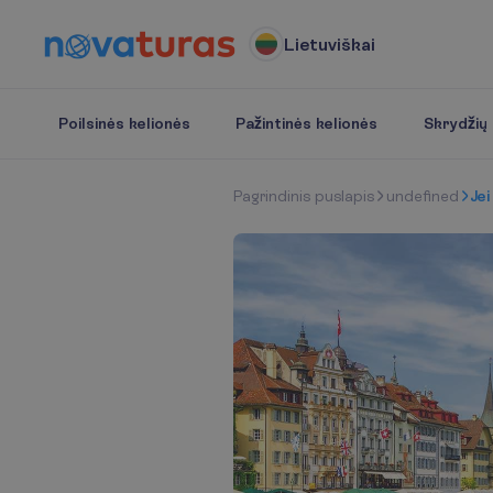
Lietuviškai
Poilsinės kelionės
Pažintinės kelionės
Skrydžių b
P
a
g
r
i
n
d
i
n
i
s
p
u
s
l
a
p
i
s
undefined
Jei