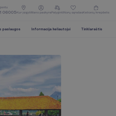
g
e
n
t
u
1 06005
K
u
r
į
s
i
g
y
t
i
M
a
n
o
p
a
s
k
y
r
a
P
a
l
y
g
i
n
t
i
N
o
r
ų
s
ą
r
a
š
a
s
K
e
l
i
o
n
i
ų
k
r
e
p
š
e
l
i
s
s paslaugos
Informacija keliautojui
Tinklaraštis