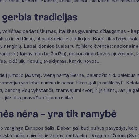
Ežerai, kriokliai ir kalnai, kalnai, kalnai. Čia kalnai net miestu
 gerbia tradicijas
 vokiškas pedantiškumas, itališkas gyvenimo džiaugsmas – ka
lbos ir kultūros, charakteriai ir tradicijos. Kada tik atversi kal
renginių. Labai įdomios šveicarų folkloro šventės: nacionalinės
 maniera (dainavimas be žodžių), nacionalinės kovos pjuvenose, 
las, didžiulių riedulių svaidymas, karvių kovos...
didelį jumoro jausmą. Vieną kartą Berne, balandžio 1 d. paleidus
ramvajus yra labai sunkus ir senas tiltas gali jo neišlaikyti. Kel
ų bendrą visų vykstančių tramvajumi svorį ir įsitikintų, ar jie gal
 – juk tiltą pravažiuoti jiems reikia!
mės nėra – yra tik ramybė
o varginga Europos šalis. Dabar gali būti puikus pavyzdys, kaip 
 vykstančių suiručių ir vidaus pertvarkų. Daugumai žmonių Švei