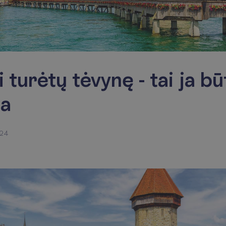
i turėtų tėvynę - tai ja bū
ja
024