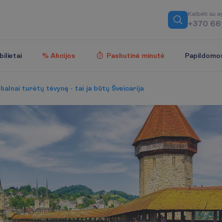
K
a
l
b
ė
t
i
s
u
a
+370 66
Papildomo
ilietai
% Akcijos
Paskutinė minutė
 kalnai turėtų tėvynę - tai ja būtų Šveicarija