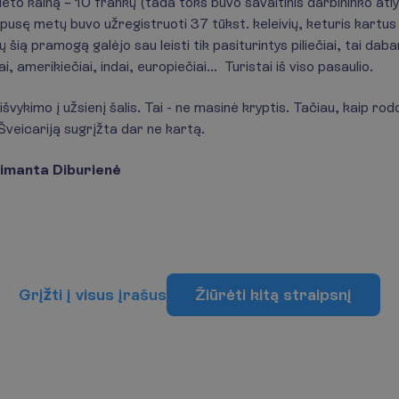
eto kainą – 10 frankų (tada toks buvo savaitinis darbininko atlyg
 pusę metų buvo užregistruoti 37 tūkst. keleivių, keturis kartus 
šią pramogą galėjo sau leisti tik pasiturintys piliečiai, tai dabar
i, amerikiečiai, indai, europiečiai... Turistai iš viso pasaulio.
išvykimo į užsienį šalis. Tai - ne masinė kryptis. Tačiau, kaip ro
 Šveicariją sugrįžta dar ne kartą.
gimanta Diburienė
G
r
į
ž
t
i
į
v
i
s
u
s
į
r
a
š
u
s
Ž
i
ū
r
ė
t
i
k
i
t
ą
s
t
r
a
i
p
s
n
į