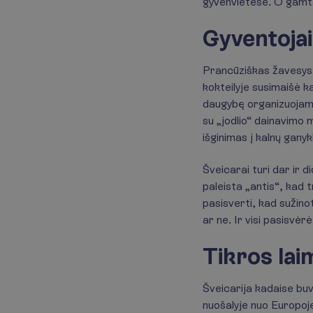
gyvenvietėse. O gamta! 
Gyventojai
Prancūziškas žavesys,
kokteilyje susimaišė ka
daugybę organizuojamų 
su „jodlio“ dainavimo
išginimas į kalnų ganyk
Šveicarai turi dar ir 
paleista „antis“, kad t
pasisverti, kad sužinot
ar ne. Ir visi pasisvėrė
Tikros lai
Šveicarija kadaise buv
nuošalyje nuo Europoje