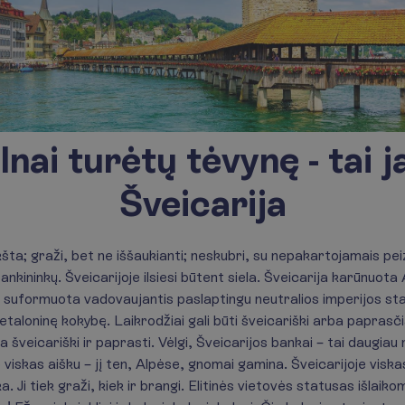
lnai turėtų tėvynę - tai 
Šveicarija
ta; graži, bet ne iššaukianti; neskubri, su nepakartojamais peiza
 bankininkų. Šveicarijoje ilsiesi būtent siela. Šveicarija karūnuot
 ir suformuota vadovaujantis paslaptingu neutralios imperijos sta
taloninę kokybę. Laikrodžiai gali būti šveicariški arba paprasčia
a šveicariški ir paprasti. Vėlgi, Šveicarijos bankai – tai daugiau
o viskas aišku – jį ten, Alpėse, gnomai gamina. Šveicarijoje visk
a. Ji tiek graži, kiek ir brangi. Elitinės vietovės statusas išlaiko