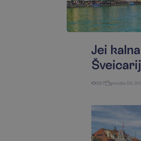
Jei kalna
Šveicari
267
gruodis 03, 2