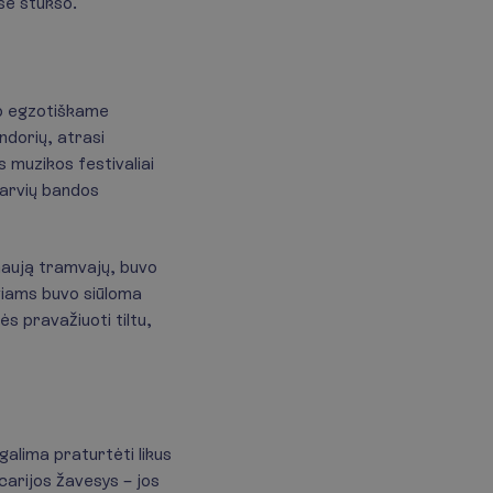
ose stūkso.
ip egzotiškame
endorių, atrasi
 muzikos festivaliai
karvių bandos
 naują tramvajų, buvo
eiviams buvo siūloma
ės pravažiuoti tiltu,
galima praturtėti likus
carijos žavesys – jos