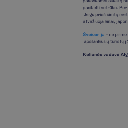
pakankamai aukštą bili
pasikelti netrūko. Per
Jeigu prieš šimtą metų 
atvažiuoja kinai, japona
Šveicarija
– ne pirmo 
apsilankiusių turistų į
Kelionės vadovė Al