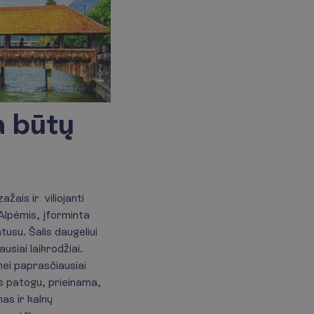
ja būtų
žais ir viliojanti
a Alpėmis, įforminta
tusu. Šalis daugeliui
usiai laikrodžiai.
 nei paprasčiausiai
as patogu, prieinama,
mas ir kalnų