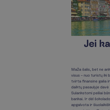
Jei ka
Maža šalis, bet ne ankš
visus – nuo turistų iki
tvirta finansine galia
daiktų pasaulyje davė e
Sulankstomi peiliai būn
bankai. Ir dėl šokolad
apgalvota ir šiuolaikišk