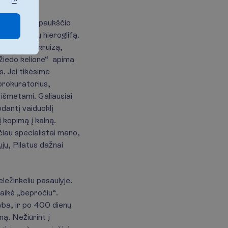
 į ežerą iš paukščio
antamą kinų hieroglifą.
nors teminį kruizą,
 žiedo kelionė“ apima
s. Jei tikėsime
prokuratorius,
 išmetami. Galiausiai
odantį vaiduoklį
 kopimą į kalną.
čiau specialistai mano,
ųjų, Pilatus dažnai
ležinkeliu pasaulyje.
laikė „bepročiu“.
yba, ir po 400 dienų
ną. Nežiūrint į