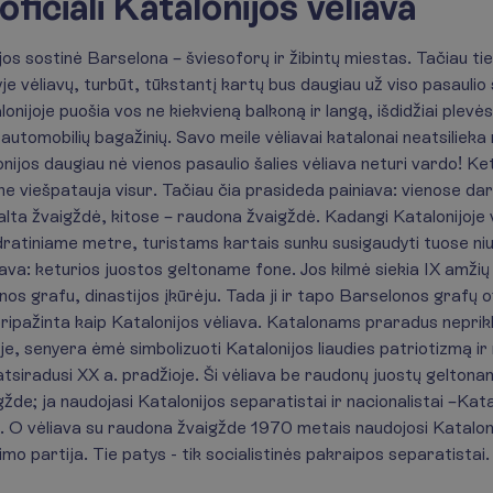
ficiali Katalonijos vėliava
s sostinė Barselona – šviesoforų ir žibintų miestas. Tačiau tie
yje vėliavų, turbūt, tūkstantį kartų bus daugiau už viso pasaulio
lonijoje puošia vos ne kiekvieną balkoną ir langą, išdidžiai plevė
t automobilių bagažinių. Savo meile vėliavai katalonai neatsilieka
nijos daugiau nė vienos pasaulio šalies vėliava neturi vardo! K
ne viešpatauja visur. Tačiau čia prasideda painiava: vienose da
alta žvaigždė, kitose – raudona žvaigždė. Kadangi Katalonijoje vė
ratiniame metre, turistams kartais sunku susigaudyti tuose ni
liava: keturios juostos geltoname fone. Jos kilmė siekia IX amžių 
os grafu, dinastijos įkūrėju. Tada ji ir tapo Barselonos grafų of
 pripažinta kaip Katalonijos vėliava. Katalonams praradus nepr
e, senyera ėmė simbolizuoti Katalonijos liaudies patriotizmą i
atsiradusi XX a. pradžioje. Ši vėliava be raudonų juostų gelton
gžde; ja naudojasi Katalonijos separatistai ir nacionalistai –Kat
ai. O vėliava su raudona žvaigžde 1970 metais naudojosi Kataloni
mo partija. Tie patys - tik socialistinės pakraipos separatistai.