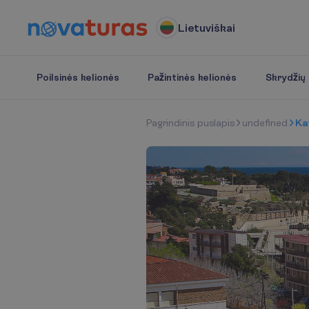
Lietuviškai
Poilsinės kelionės
Pažintinės kelionės
Skrydžių b
P
a
g
r
i
n
d
i
n
i
s
p
u
s
l
a
p
i
s
undefined
Kat