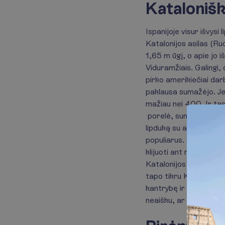
Katalonišk
Ispanijoje visur išvysi
Katalonijos asilas (Ruc 
1,65 m ūgį, o apie jo 
Viduramžiais. Galingi, 
pirko amerikiečiai dar
paklausa sumažėjo. Jei
mažiau nei 400. Ir tas
porelė, sumaniusi atkr
lipduką su asilo atvai
populiarus. Kas trečia
klijuoti ant marškinėlių
Katalonijos savitumo s
tapo tikru Katalonijos
kantrybę ir mokėjimą b
neaišku, ar kas paklau