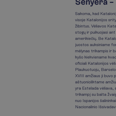
Senyera – o
Sakoma, kad Katalonijo
visoje Katalonijos srit
žibintus. Vėliavos Kata
stogų ir puikuojasi an
amerikiečių. Be Katalo
juostos auksiniame fo
mėlynas trikampis ir b
kyšo kiekviename kvad
oficiali Katalonijos vė
Plaukuotuoju, Barselon
XVIII amžiaus ji buvo
aštuonioliktame amžiuj
yra Estelada vėliava, 
trikampį su balta žvai
nuo Ispanijos šalinink
Nacionalinio Išsivadavi