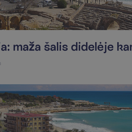
ja: maža šalis didelėje ka
6