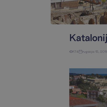
Kataloni
174
rugsėjis 15, 201