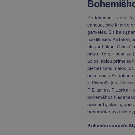
Bohemiško
Kadakesas – viena iš į
vanduo, prie kranto pr
gatvelės. Šis baltų na
nuo likusios Katalonij
elegantiškas. Dvidešim
praturtėję ir sugrįžę 
uolos labiau primena N
pietietiškos melodijos
buvo nauja Kadakeso gy
ir Prancūzijos. Kai ku
P.Eliuaras, F.Lorka – 
bohemiškos Kadakeso e
pakrantę plačių, pasiv
bohemiško gyvenimo, pri
Kelionės vadovė: Al