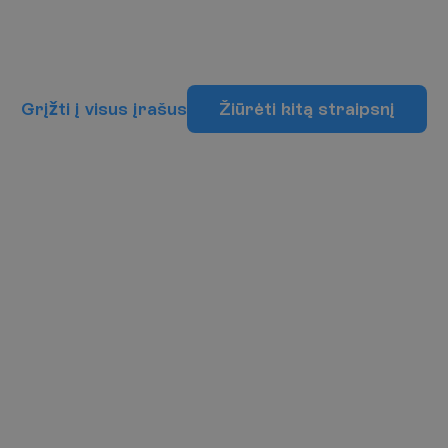
G
r
į
ž
t
i
į
v
i
s
u
s
į
r
a
š
u
s
Ž
i
ū
r
ė
t
i
k
i
t
ą
s
t
r
a
i
p
s
n
į