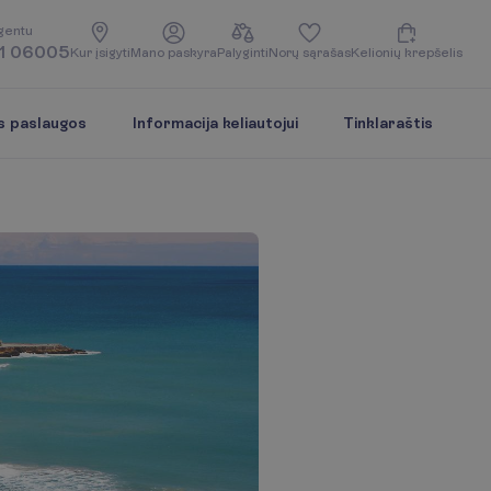
g
e
n
t
u
1 06005
K
u
r
į
s
i
g
y
t
i
M
a
n
o
p
a
s
k
y
r
a
P
a
l
y
g
i
n
t
i
N
o
r
ų
s
ą
r
a
š
a
s
K
e
l
i
o
n
i
ų
k
r
e
p
š
e
l
i
s
s paslaugos
Informacija keliautojui
Tinklaraštis