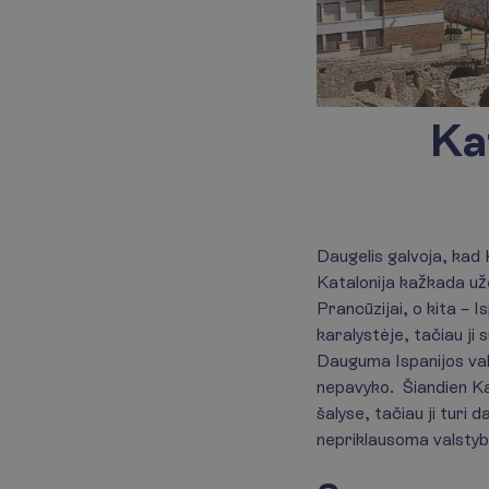
Kat
Daugelis galvoja, kad K
Katalonija kažkada už
Prancūzijai, o kita – I
karalystėje, tačiau ji s
Dauguma Ispanijos val
nepavyko. Šiandien Kat
šalyse, tačiau ji turi d
nepriklausoma valstyb