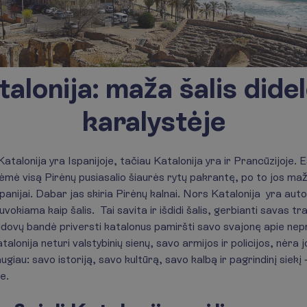
alonija: maža šalis dide
karalystėje
atalonija yra Ispanijoje, tačiau Katalonija yra ir Prancūzijoje. 
ėmė visą Pirėnų pusiasalio šiaurės rytų pakrantę, po to jos maž
spanijai. Dabar jas skiria Pirėnų kalnai. Nors Katalonija yra aut
uvokiama kaip šalis. Tai savita ir išdidi šalis, gerbianti savas trad
dovų bandė priversti katalonus pamiršti savo svajonę apie nep
alonija neturi valstybinių sienų, savo armijos ir policijos, nėr
augiau: savo istoriją, savo kultūrą, savo kalbą ir pagrindinį siekį 
e.