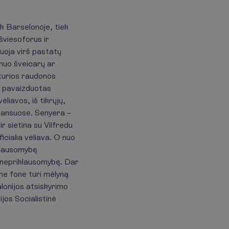
k Barselonoje, tiek
 šviesoforus ir
suoja virš pastatų
 nuo šveicarų ar
eturios raudonos
r pavaizduotas
liavos, iš tikrųjų,
uansuose. Senyera –
ir sietina su Vilfredu
icialia vėliava. O nuo
iklausomybę
r nepriklausomybę. Dar
ame fone turi mėlyną
alonijos atsiskyrimo
jos Socialistinė