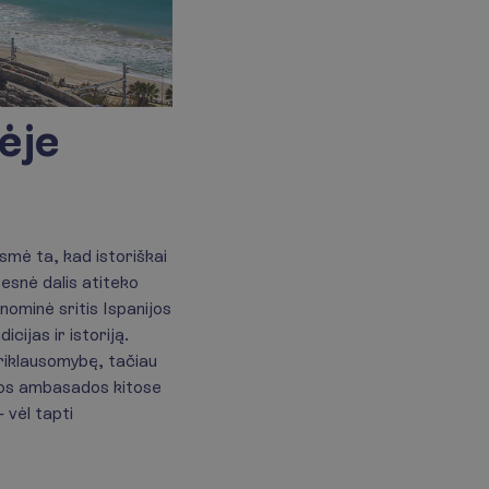
lėje
Esmė ta, kad istoriškai
esnė dalis atiteko
onominė sritis Ispanijos
icijas ir istoriją.
riklausomybę, tačiau
a jos ambasados kitose
– vėl tapti