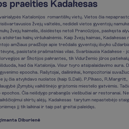
s praeities Kadakesas
vairialypės Katalonijos romantiškų vietų. Vietos čia nepaprastos
isišvartavusios žvejų valtelės, nedideli vietos gyventojų namuka
mukų žvejų kaimelis, išsidėstęs netoli Prancūzijos, paskęsta aly
os atskirtas kalnų viršukalnėmis. Kaip žvejų kaimas, Kadakesas n
tojo amžiaus pradžioje apie trečdalis gyventojų išvyko uždarbia
į tėvynę, pasistatė prašmatnias vilas. Svarbiausia Kadakese - jo
orvegijos ar Škotijos pakrantes, tik Viduržemio jūros patiekal
 išduoda, kad čia Katalonija. Visur tvyro atsipalaidavimo aura.
venimo epoocha. Rašytojai, dailininkai, kompozitoriai suvažiuo
rie jų čia atvykdavo nuolatos (kaip S.Dali). P.Pikaso, R.Margritt
daugybė įžymybių vaikštinėjo grįstomis miestelio gatvėmis. Tačia
pochos. Čia neišdygo prabangūs viešbučiai ar restoranai. Ne
aikščiojimui skirtų alėjų. Kadakesas tarytum nepastebėjo staig
ėmęs jį tik laikinai ir taip pat greitai paleidęs.
gimanta Diburienė