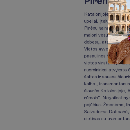
Pirėnų pri
Katalonijoje nerasite v
upeliai, įtekantys į ež
Pirėnų kalnai – paslap
maloni vėsuma. Kalnų g
debesų, atskirti dviej
Vietos gyventojų gyve
pasaulines krizes. Žiem
vietos virsta rojumi. 
nuomininkai atvyksta č
šaltas ir sausas šiauri
kalba „transmontanus“ 
šiaurės Katalonijoje,
rūmais“. Negailestinga 
pojūčius. Žmonėms, lin
Salvadoras Dali sakė, 
sietinas su tramontana