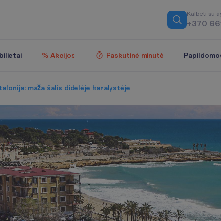
K
a
l
b
ė
t
i
s
u
a
+370 66
Papildomo
ilietai
% Akcijos
Paskutinė minutė
alonija: maža šalis didelėje karalystėje