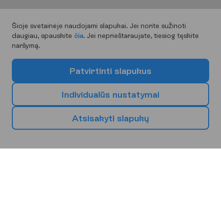
Šioje svetainėje naudojami slapukai. Jei norite sužinoti
daugiau, spauskite
čia
. Jei neprieštaraujate, tiesiog tęskite
naršymą.
P
a
t
v
i
r
t
i
n
t
i
s
l
a
p
u
k
u
s
I
n
d
i
v
i
d
u
a
l
ū
s
n
u
s
t
a
t
y
m
a
i
A
t
s
i
s
a
k
y
t
i
s
l
a
p
u
k
ų
P
a
s
i
r
i
n
k
s
a
v
o
k
i
t
ą
k
e
l
i
o
n
i
ų
k
r
y
p
t
į
Europa
Afrika
Azija
Bulgarija
Ispanija
Graikija