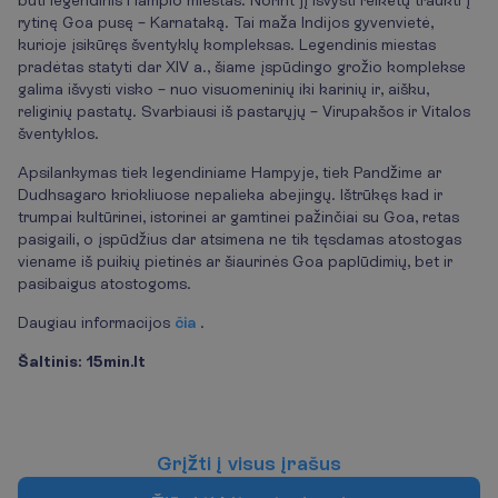
rytinę Goa pusę – Karnataką. Tai maža Indijos gyvenvietė,
kurioje įsikūręs šventyklų kompleksas. Legendinis miestas
pradėtas statyti dar XIV a., šiame įspūdingo grožio komplekse
galima išvysti visko – nuo visuomeninių iki karinių ir, aišku,
religinių pastatų. Svarbiausi iš pastarųjų – Virupakšos ir Vitalos
šventyklos.
Apsilankymas tiek legendiniame Hampyje, tiek Pandžime ar
Dudhsagaro kriokliuose nepalieka abejingų. Ištrūkęs kad ir
trumpai kultūrinei, istorinei ar gamtinei pažinčiai su Goa, retas
pasigaili, o įspūdžius dar atsimena ne tik tęsdamas atostogas
viename iš puikių pietinės ar šiaurinės Goa paplūdimių, bet ir
pasibaigus atostogoms.
Daugiau informacijos
čia
.
Šaltinis: 15min.lt
G
r
į
ž
t
i
į
v
i
s
u
s
į
r
a
š
u
s