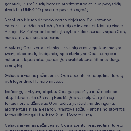
geriausių ir gražiausių baroko architektūros stiliaus pavyzdžių, ji
įtraukta į UNESCO pasaulio paveldo sąrašą.
Netoli yra ir kitas dėmesio vertas objektas. Šv. Kotrynos
katedra – didžiausia bažnyčia Indijoje ir viena didžiausių visoje
Azijoje. Šv. Kotrynos bokšte įtaisytas ir didžiausias varpas Goa,
kuris dar vadinamas auksiniu.
Atvykus į Goa, verta aplankyti ir valstijos muziejų, kuriame yra
įvairių eksponatų, liudijančių apie skirtingas Goa istorijos ir
kultūros etapus arba įspūdingos architektūros Shanta durga
šventyklą.
Galiausiai vienas pažinties su Goa akcentų neabejotinai turėtų
būti legendinis Hampio miestas.
Įspūdingų lankytinų objektų Goa gali pasiūlyti ir už sostinės
ribų. Tikrai verta užsukti į Reis Magos kaimelį. Čia įsitaisęs
fortas nėra didžiausias Goa, tačiau jis išsiskiria didingumu,
architektūra ir šalia esančiu kraštovaizdžiu – ant kalno stovintis
fortas iškilmingai iš aukšto žiūri į Mondovi upę.
Galiausiai vienas pažinties su Goa akcentų neabejotinai turėtų
būti legendinis Hampio miestas. Norint jį išvysti reikėtų traukti į