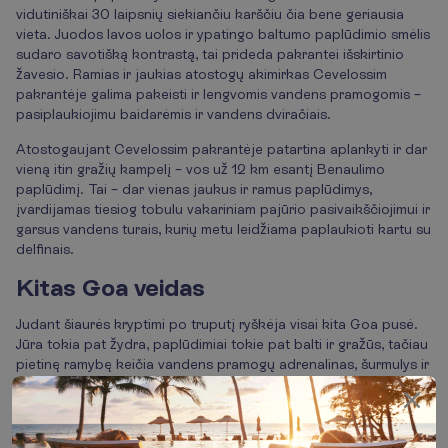
vidutiniškai 30 laipsnių siekiančiu karščiu čia bene geriausia
vieta. Juodos lavos uolos ir ypatingo baltumo paplūdimio smėlis
sudaro savotišką kontrastą, tai prideda pakrantei išskirtinio
žavesio. Ramias ir jaukias atostogų akimirkas Cevelossim
pakrantėje galima pakeisti ir lengvomis vandens pramogomis –
pasiplaukiojimu baidarėmis ir vandens dviračiais.
Atostogaujant Cevelossim pakrantėje patartina aplankyti ir dar
vieną itin gražių kampelį – vos už 12 km esantį Benaulimo
paplūdimį. Tai – dar vienas jaukus ir ramus paplūdimys,
įvardijamas tiesiog tobulu vakariniam pajūrio pasivaikščiojimui ir
garsus vandens turais, kurių metu leidžiama paplaukioti kartu su
delfinais.
Kitas Goa veidas
Judant šiaurės kryptimi po truputį ryškėja visai kita Goa pusė.
Jūra tokia pat žydra, paplūdimiai tokie pat balti ir gražūs, tačiau
pietinę ramybę keičia vandens pramogų adrenalinas, šurmulys ir
spalvingas naktinis gyvenimas.
Vienas populiariausių šiaurinių paplūdimių – Baga – būtent
aktyvaus poilsio mėgėjų rojus. Kurorte verda tikras gyvenimas –