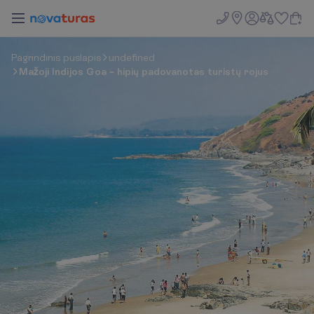
P
a
g
r
i
n
d
i
n
i
s
p
u
s
l
a
p
i
s
undefined
Mažoji Indijos Goa – hipių padovanotas turistų rojus