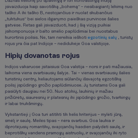
Dažnas kelionę po spalvingą ir itin kontrastingą Indiją
įsivaizduoja kaip savotišką „bohemą“ – nesibaigiantį lėkimą nuo
taško A iki taško B, nestojančius ir nuolat skubančius
„tuktukus“ bei sielos išganymo paieškas purvinose šalies
gatvėse. Retas gali įsivaizduoti, kad į šią viziją puikiai
įsikomponuoja ir balto smėlio paplūdimiai bei nuostabus
kurortinis poilsis. Ne, tam nereikia ieškoti
egzotinių salų
, turistų
rojus yra čia pat Indijoje – nedidukėje Goa valstijoje.
Hipių dovanotas rojus
Indijos vakaruose įsitaisiusi Goa valstija – nors ir pati mažiausia,
laikoma viena svarbiausių šalyje. Tai – vienas svarbiausių šalies
turistinių centrų, keliautojams siūlančių išsvajotą egzotišką
poilsį įspūdingo grožio paplūdimiuose. Jų turistams Goa gali
pasiūlyti daugiau nei 50. Nuo atokių, laukinių ir mažiau
prižiūrėtų, siauresnių ir platesnių iki įspūdingo grožio, tvarkingų
ir labai triukšmingų.
Vykstantieji į Goa turi atitikti tik kelis kriterijus – mylėti jūrą,
smėlį ir saulę. Meilės tipas – nėra svarbus. Goa laukia ir
išprotėjusių romantikų, svajojančių kasdien palydėti saulę, ir
beprotiškų vandens pramogų aistruolių, ir svajojančių iki ryto