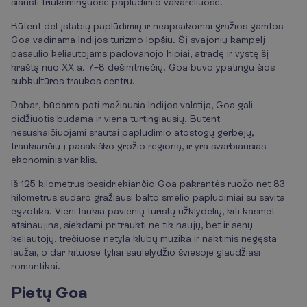
siausti triukšminguose paplūdimio vakarėliuose.
Būtent dėl įstabių paplūdimių ir neapsakomai gražios gamtos
Goa vadinama Indijos turizmo lopšiu. Šį svajonių kampelį
pasaulio keliautojams padovanojo hipiai, atradę ir vystę šį
kraštą nuo XX a. 7–8 dešimtmečių. Goa buvo ypatingu šios
subkultūros traukos centru.
Dabar, būdama pati mažiausia Indijos valstija, Goa gali
didžiuotis būdama ir viena turtingiausių. Būtent
nesuskaičiuojami srautai paplūdimio atostogų gerbėjų,
traukiančių į pasakiško grožio regioną, ir yra svarbiausias
ekonominis variklis.
Iš 125 kilometrus besidriekiančio Goa pakrantės ruožo net 83
kilometrus sudaro gražiausi balto smėlio paplūdimiai su savita
egzotika. Vieni laukia pavienių turistų užklydėlių, kiti kasmet
atsinaujina, siekdami pritraukti ne tik naujų, bet ir senų
keliautojų, trečiuose netyla klubų muzika ir naktimis negęsta
laužai, o dar kituose tyliai saulėlydžio šviesoje glaudžiasi
romantikai.
Pietų Goa