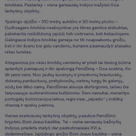
kriokliais. Pastarieji – viena garsiausių Indijos mažylės Goa
lankytinų objektų.
Ypatingo dydžio – 310 metrų aukščio ir 30 metrų pločio –
Dudhsagaro kriokliai neabejotinai yra tikras gamtos stebuklas,
paliekantis neišdildomą įspūdį tiek vietiniams, tiek keliautojams.
Galingiausi Indijos kriokliai garsėja ne tik neapsakomu grožiu,
bet ir itin švariu bei gėlu vandeniu, kuriame pasimaudyti atsisako
retas turistas.
Atsigaivinus po vėsiu krioklių vandenių ar prieš tai tiesiog būtina
aplankyti įvairiapusį ir itin spalvingą Pandžimą – Goa sostinę. Ko
tik jame nėra. Nuo jaukių suvenyrų ir prieskonių krautuvėlių,
didesnių parduotuvių, prekybviečių, vietinių turgų iki galerijų,
sodų bei šilko namų. Pandžimas alsuoja skirtingomis, tačiau čia
tarpusavyje suderančiomis kultūromis. Seni namukai, menantys
portugalų kolonizacijos laikus, regis visai „įsipaišo“ į indišką
chaosą ir spalvų įvairovę.
Vienas svarbiausių lankytinų objektų, pasukus Pandžimo
kryptimi, Bom Jesus bazilika. Tai – viena seniausių bažnyčių
Indijoje, pradėta statyti dar paskutiniaisiais XVI a.
dešimtmečiais. Įspūdingo grožio Bom Jesus bazilika – viena