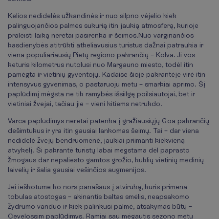
Kelios nedidelės užkandinės ir nuo silpno vėjelio kiek
palinguojančios palmės sukurią itin jaukią atmosferą, kurioje
praleisti laiką neretai pasirenka ir šeimos.
Nuo varginančios
kasdienybės atitrūkti atkeliavusius turistus dažnai patraukia ir
viena populiariausių Pietų regiono pakrančių – Kolva. Ji vos
keturis kilometrus nutolusi nuo Margauno miesto, todėl itin
pamėgta ir vietinių gyventojų. Kadaise šioje pakrantėje virė itin
intensyvus gyvenimas, o pastaruoju metu – smarkiai aprimo. Šį
paplūdimį mėgsta ne tik ramybės išsiilgę poilsiautojai, bet ir
vietiniai žvejai, tačiau jie – vieni kitiems netrukdo.
Varca paplūdimys neretai patenka į gražiausiųjų Goa pakrančių
dešimtukus ir yra itin gausiai lankomas šeimų. Tai – dar viena
nedidelė žvejų bendruomenė, jaukiai priimanti kiekvieną
atvykėlį. Ši pakrantė turistų labai mėgstama dėl paprasto
žmogaus dar nepaliesto gamtos grožio, kuklių vietinių medinių
laivelių ir šalia gausiai vešinčios augmenijos.
Jei ieškotume ko nors panašaus į atviruką, kuris primena
tobulas atostogas – akinantis baltas smėlis, neapsakomo
žydrumo vanduo ir kiek palinkusi palmė, atsakymas būtų –
Cevelossim paplūdimys. Ramiai sau mėgautis sezono metu