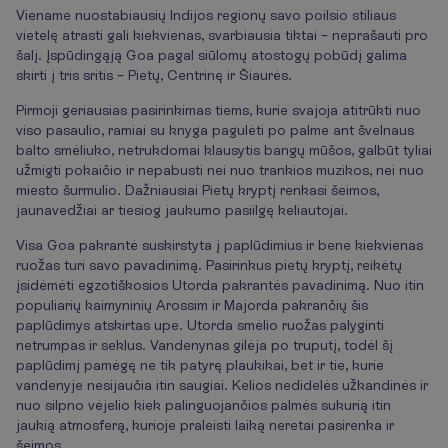
Viename nuostabiausių Indijos regionų savo poilsio stiliaus
vietelę atrasti gali kiekvienas, svarbiausia tiktai – neprašauti pro
šalį. Įspūdingąją Goa pagal siūlomų atostogų pobūdį galima
skirti į tris sritis – Pietų, Centrinę ir Šiaurės.
Pirmoji geriausias pasirinkimas tiems, kurie svajoja atitrūkti nuo
viso pasaulio, ramiai su knyga pagulėti po palme ant švelnaus
balto smėliuko, netrukdomai klausytis bangų mūšos, galbūt tyliai
užmigti pokaičio ir nepabusti nei nuo trankios muzikos, nei nuo
miesto šurmulio. Dažniausiai Pietų kryptį renkasi šeimos,
jaunavedžiai ar tiesiog jaukumo pasiilgę keliautojai.
Visa Goa pakrantė suskirstyta į paplūdimius ir bene kiekvienas
ruožas turi savo pavadinimą. Pasirinkus pietų kryptį, reikėtų
įsidėmėti egzotiškosios Utorda pakrantės pavadinimą. Nuo itin
populiarių kaimyninių Arossim ir Majorda pakrančių šis
paplūdimys atskirtas upe. Utorda smėlio ruožas palyginti
netrumpas ir seklus. Vandenynas gilėja po truputį, todėl šį
paplūdimį pamėgę ne tik patyrę plaukikai, bet ir tie, kurie
vandenyje nesijaučia itin saugiai. Kelios nedidelės užkandinės ir
nuo silpno vėjelio kiek palinguojančios palmės sukurią itin
jaukią atmosferą, kurioje praleisti laiką neretai pasirenka ir
šeimos.