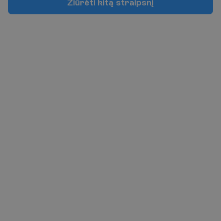
Ž
i
ū
r
ė
t
i
k
i
t
ą
s
t
r
a
i
p
s
n
į