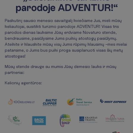
parodoje ADVENTUR!“
Paskutinį sausio mėnesio savaitgalį kviečiame Jus, mieli mūsų
keliautojai, susitikti turizmo parodoje ADVENTUR! Visas tris
parodos dienas lauksime Jūsų erdviame Novaturo stende,
bendrausime, pasiūlysime Jums puikių atostogų pasiūlymų.
Ateikite ir klauskite mūsų visų Jums rūpimų klausimų –mes mielai
patarsime, o Jums bus puiki proga susiplanuoti visas šių metų
atostogas!
Mūsų stende drauge su mumis Jūsų dėmesio lauks ir mūsų
partneriai:
Kelionių agentūros: