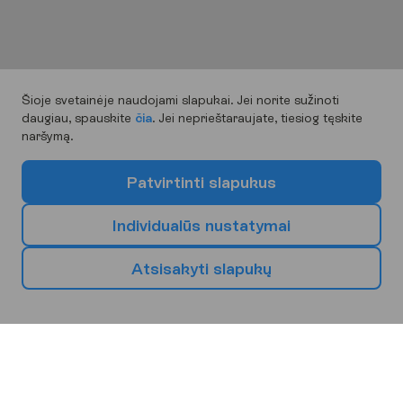
Šioje svetainėje naudojami slapukai. Jei norite sužinoti
daugiau, spauskite
čia
. Jei neprieštaraujate, tiesiog tęskite
naršymą.
P
a
t
v
i
r
t
i
n
t
i
s
l
a
p
u
k
u
s
I
n
d
i
v
i
d
u
a
l
ū
s
n
u
s
t
a
t
y
m
a
i
A
t
s
i
s
a
k
y
t
i
s
l
a
p
u
k
ų
P
a
s
i
r
i
n
k
s
a
v
o
k
i
t
ą
k
e
l
i
o
n
i
ų
k
r
y
p
t
į
Europa
Afrika
Azija