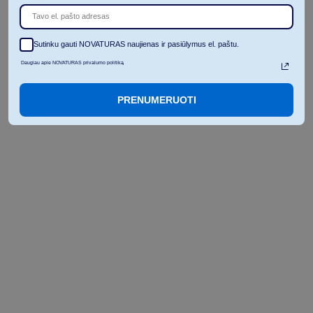
G
r
į
ž
t
i
į
v
i
s
u
s
į
r
a
š
u
s
Ž
i
ū
r
ė
t
i
k
i
t
ą
s
t
r
a
i
p
s
n
į
Sutinku gauti NOVATURAS naujienas ir pasiūlymus el. paštu.
Daugiau apie NOVATURAS privalumo politiką
PRENUMERUOTI