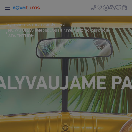
P
a
g
r
i
n
d
i
n
i
s
p
u
s
l
a
p
i
s
undefined
NOVATURAS kviečia: „Susitikime turizmo parodoje
ADVENTUR!“