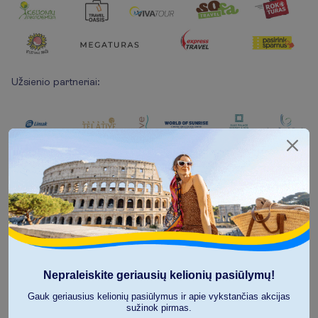
Užsienio partneriai:
Nepraleiskite geriausių kelionių pasiūlymų!
Sekite mūsų naujienas!
Gauk geriausius kelionių pasiūlymus ir apie vykstančias akcijas
sužinok pirmas.