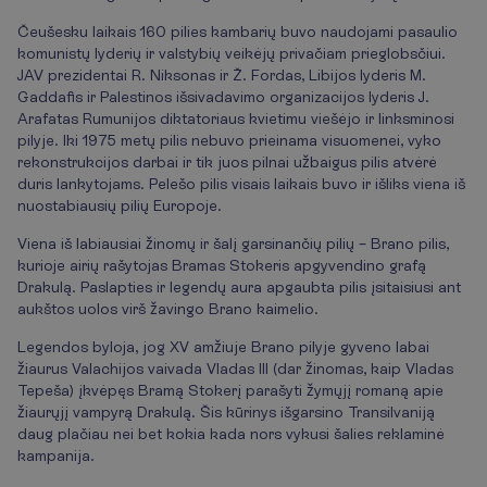
Čeušesku laikais 160 pilies kambarių buvo naudojami pasaulio
komunistų lyderių ir valstybių veikėjų privačiam prieglobsčiui.
JAV prezidentai R. Niksonas ir Ž. Fordas, Libijos lyderis M.
Gaddafis ir Palestinos išsivadavimo organizacijos lyderis J.
Arafatas Rumunijos diktatoriaus kvietimu viešėjo ir linksminosi
pilyje. Iki 1975 metų pilis nebuvo prieinama visuomenei, vyko
rekonstrukcijos darbai ir tik juos pilnai užbaigus pilis atvėrė
duris lankytojams. Pelešo pilis visais laikais buvo ir išliks viena iš
nuostabiausių pilių Europoje.
Viena iš labiausiai žinomų ir šalį garsinančių pilių – Brano pilis,
kurioje airių rašytojas Bramas Stokeris apgyvendino grafą
Drakulą. Paslapties ir legendų aura apgaubta pilis įsitaisiusi ant
aukštos uolos virš žavingo Brano kaimelio.
Legendos byloja, jog XV amžiuje Brano pilyje gyveno labai
žiaurus Valachijos vaivada Vladas III (dar žinomas, kaip Vladas
Tepeša) įkvėpęs Bramą Stokerį parašyti žymųjį romaną apie
žiaurųjį vampyrą Drakulą. Šis kūrinys išgarsino Transilvaniją
daug plačiau nei bet kokia kada nors vykusi šalies reklaminė
kampanija.