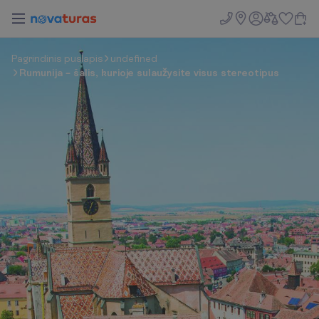
P
a
g
r
i
n
d
i
n
i
s
p
u
s
l
a
p
i
s
undefined
Rumunija – šalis, kurioje sulaužysite visus stereotipus