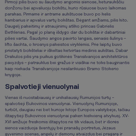
Pirmoji pilis buvo su šaudymo angomis sienose, keturaukščiu
donžonu bei apvaliuoju bokštu, kurio rūsiuose buvo laikomas
parakas. Pirmame ir antrame aukštuose buvo po kelis
kambarius ir apvalus vartų bokštas. Bėgant amžiams, pilis kito.
Daugelį pakeitimų ir atnaujinimų atliko princas Gabrielis
Bethlenas. Pagal jo planą išdygo dar du bokštai ir dabartiniai
pilies vartai. Šaudymo angos pavirto langais, senasis šulinys –
lifto šachta, o krosnys pakeistos viryklėmis. Prie laiptų buvo
pristatyti bokšteliai ir iškeltas ketvirtas medinis aukštas. Dabar
Drakulos pilis yra puikus gotikinės Transilvanijos architektūros
pavyzdys – patrauklus bei gražus ir visiškai ne toks bauginantis
kaip niekada Transilvanijoje nesilankiusio Bramo Stokerio
knygoje.
Spalvotieji vienuolynai
Vienas iš nuostabiausių ir unikaliausių Rumunijos turtų –
spalvotieji Bukovinos vienuolynai. Vienuolynų Rumunijoje,
turbūt, daugiau nei bet kurioje kitoje Europos valstybėje, tačiau
ištapytieji Bukovinos vienuolynai pakeri kiekvieną atvykusį. XV-
XVI amžiuje freskomis ištapytos ne tik vidaus, bet ir išorės
sienos vaizduoja šventųjų bei pranašų portretus, Jėzaus
gyvenimo scenas, angelų ir demonų atvaizdus bei pragarą ir