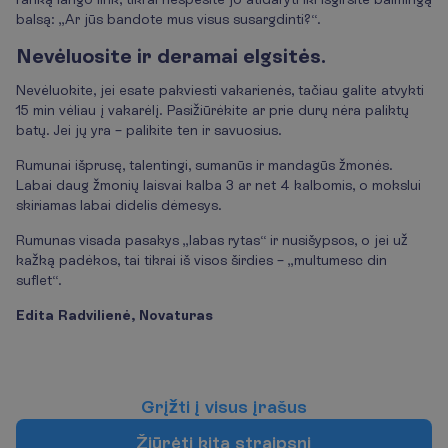
balsą: „Ar jūs bandote mus visus susargdinti?“.
Nevėluosite ir deramai elgsitės.
Nevėluokite, jei esate pakviesti vakarienės, tačiau galite atvykti
15 min vėliau į vakarėlį. Pasižiūrėkite ar prie durų nėra paliktų
batų. Jei jų yra – palikite ten ir savuosius.
Rumunai išprusę, talentingi, sumanūs ir mandagūs žmonės.
Labai daug žmonių laisvai kalba 3 ar net 4 kalbomis, o mokslui
skiriamas labai didelis dėmesys.
Rumunas visada pasakys „labas rytas“ ir nusišypsos, o jei už
kažką padėkos, tai tikrai iš visos širdies – „multumesc din
suflet“.
Edita Radvilienė, Novaturas
G
r
į
ž
t
i
į
v
i
s
u
s
į
r
a
š
u
s
Ž
i
ū
r
ė
t
i
k
i
t
ą
s
t
r
a
i
p
s
n
į