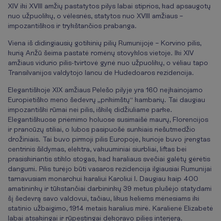
XIV iki XVIII amžių pastatytos pilys labai stiprios, kad apsaugotų
nuo užpuolikų, o vėlesnės, statytos nuo XVIII amžiaus –
impozantiškos ir trykštančios prabanga.
Viena iš didingiausių gotikinių pilių Rumunijoje – Korvino pilis,
kurią Anžū šeima pastatė romėnų stovyklos vietoje. Iki XIV
amžiaus vidurio pilis-tvirtovė gynė nuo užpuolikų, o vėliau tapo
Transilvanijos valdytojo Iancu de Hudedoaros rezidencija.
Elegantiškoje XIX amžiaus Pelešo pilyje yra 160 neįkainojamo
Europietiško meno šedevrų „prikimštų“ kambarių. Tai daugiau
impozantiški rūmai nei pilis, iškilę didžiuliame parke.
Elegantiškuose priėmimo holuose susimaišė maurų, Florencijos
ir prancūzų stiliai, o lubos pasipuošė sunkiais riešutmedžio
drožiniais. Tai buvo pirmoji pilis Europoje, kurioje buvo įrengtas
centrinis šildymas, elektra, vakuuminiai siurbliai, liftas bei
prasiskiriantis stiklo stogas, kad karaliaus svečiai galėtų gėrėtis
dangumi. Pilis turėjo būti vasaros rezidencija ilgiausiai Rumunijai
tarnavusiam monarchui karaliui Karoliui I. Daugiau kaip 400
amatininkų ir tūkstančiai darbininkų 39 metus plušėjo statydami
šį šedevrą savo valdovui, tačiau, likus keliems mėnesiams iki
statinio užbaigimo, 1914 metais karalius mirė. Karalienė Elizabetė
labai atsakingai ir rūpestingai dekoravo pilies interjerą.