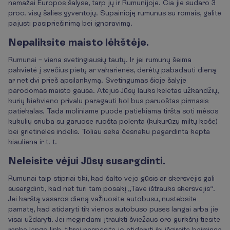
nemažai Europos šalyse, tarp jų ir Rumunijoje. Čia jie sudaro 3
proc. visų šalies gyventojų. Supainioję rumunus su romais, galite
pajusti pasipriešinimą bei ignoravimą.
Nepaliksite maisto lėkštėje.
Rumunai – viena svetingiausių tautų. Ir jei rumunų šeima
pakvietė į svečius pietų ar vakarienės, derėtų pabadauti dieną
ar net dvi prieš apsilankymą. Svetingumas šioje šalyje
parodomas maisto gausa. Atėjus Jūsų lauks keletas užkandžių,
kurių kiekvieno privalu paragauti kol bus paruoštas pirmasis
patiekalas. Tada moliniame puode patiekiama tiršta soti mėsos
kukulių sriuba su garuose ruošta polenta (kukurūzų miltų košė)
bei grietinėlės indelis. Toliau seka česnaku pagardinta kepta
kiauliena ir t. t.
Neleisite vėjui Jūsų susargdinti.
Rumunai taip stipriai tiki, kad šalto vėjo gūsis ar skersvėjis gali
susargdinti, kad net turi tam posakį „Tave ištrauks skersvėjis“.
Jei karštą vasaros dieną važiuosite autobusu, nustebsite
pamatę, kad atidaryti tik vienos autobuso pusės langai arba jie
visai uždaryti. Jei mėgindami įtraukti šviežaus oro gurkšnį tiesite
ranką lango link, tikrai nespėsite jo atidaryti iki išgirsite baimingą