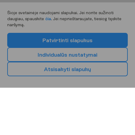
Šioje svetainėje naudojami slapukai. Jei norite sužinoti
daugiau, spauskite
čia
. Jei neprieštaraujate, tiesiog tęskite
naršymą.
P
a
t
v
i
r
t
i
n
t
i
s
l
a
p
u
k
u
s
I
n
d
i
v
i
d
u
a
l
ū
s
n
u
s
t
a
t
y
m
a
i
A
t
s
i
s
a
k
y
t
i
s
l
a
p
u
k
ų
P
a
s
i
r
i
n
k
s
a
v
o
k
i
t
ą
k
e
l
i
o
n
i
ų
k
r
y
p
t
į
Europa
Afrika
Azija
Bulgarija
Ispanija
Graikija