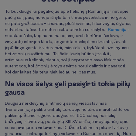
Turbūt daugeliui pagalvojus apie kelionę į Rumuniją ar net apie
pačią šalį pasąmonėje iškyla tam tikras paveikslas ir, ko gero,
ne pats gražiausias – skurdas, plėšikavimas, kišenvagiai, čigonai,
netvarka. Tačiau tai neturi nieko bendra su realybe.
Rumunija
-
nuostabi šalis, kupina neįkainojamų architektūros šedevrų ir
vingiuotų istorijos klodų, apgaubta paslapties skraiste, žavinti
įspūdinga gamta ir viduramžių miesteliais, trykštanti svetingumu
bei žmonių nuoširdumu. Tai šalis, kurią būtina įtraukti į
artimiausius kelionių planus, kol ji neprarado savo išskirtinės
autentikos, kol žmonių širdys atviros norui dalintis ir pasakoti,
kol dar laikas čia teka kiek lėčiau nei pas mus.
Ne visos šalys gali pasigirti tokia pilių
gausa
Daugiau nei devynių šimtmečių saksų viešpatavimas
Transilvanijoje paliko unikalų Europoje kultūros ir architektūros
palikimą. Šiame regione daugiau nei 200 saksų kaimelių,
bažnyčių ir tvirtovių, pastatytų XIII-XV amžiuje ir bylojančių apie
senai praėjusius viduramžius. Didžiulė kolekcija pilių ir tvirtovių
geriausiai iliustruoja turtingą viduramžių Rumunijos paveldą. Nuo