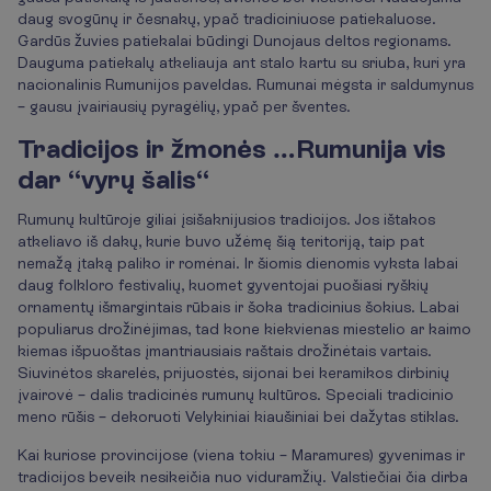
daug svogūnų ir česnakų, ypač tradiciniuose patiekaluose.
Gardūs žuvies patiekalai būdingi Dunojaus deltos regionams.
Dauguma patiekalų atkeliauja ant stalo kartu su sriuba, kuri yra
nacionalinis Rumunijos paveldas. Rumunai mėgsta ir saldumynus
– gausu įvairiausių pyragėlių, ypač per šventes.
Tradicijos ir žmonės …Rumunija vis
dar “vyrų šalis“
Rumunų kultūroje giliai įsišaknijusios tradicijos. Jos ištakos
atkeliavo iš dakų, kurie buvo užėmę šią teritoriją, taip pat
nemažą įtaką paliko ir romėnai. Ir šiomis dienomis vyksta labai
daug folkloro festivalių, kuomet gyventojai puošiasi ryškių
ornamentų išmargintais rūbais ir šoka tradicinius šokius. Labai
populiarus drožinėjimas, tad kone kiekvienas miestelio ar kaimo
kiemas išpuoštas įmantriausiais raštais drožinėtais vartais.
Siuvinėtos skarelės, prijuostės, sijonai bei keramikos dirbinių
įvairovė – dalis tradicinės rumunų kultūros. Speciali tradicinio
meno rūšis – dekoruoti Velykiniai kiaušiniai bei dažytas stiklas.
Kai kuriose provincijose (viena tokiu – Maramures) gyvenimas ir
tradicijos beveik nesikeičia nuo viduramžių. Valstiečiai čia dirba