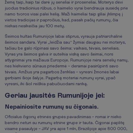
žemę taip, kaip tai darė jų seneliai ir proseneliai. Moterys dėvi
juodus tradicinius rūbus, o kaimelio vyrai bendrauja susėdę prie
namo tvoros visai palei kelią. Maži kaimeliai taip giliai įklimpę į
vietos tradicijas ir papročius, kad, pasak pačių rumunų, čia
niekas nesikeičia jau 100 metų.
Šeimos kultas Rumunijoje labai stiprus, vyrauja patriarchalinė
šeimos sandara. Vyrai „leidžia sau“ žymiai daugiau nei moterys,
tačiau be galo rūpinasi savo šeima: vaikais, tėvais, seneliais.
Vyras yra šeimos galva ir suteikia viską savo šeimai, nors
atlyginimai yra mažiausi Europoje. Rumunijoje nėra senelių namų,
nes kiekvieno sūnaus priedermė – deramai pasirūpinti savo
tėvais. Amžius yra pagarbos ženklas – vyresni žmonės labai
gerbiami šioje šalyje. Pagarbą moteriai rumunų vyrai, ypač
vyresni, iki šiol reiškia pabučiuodami ranką.
Geriau jausitės Rumunijoje jei:
Nepainiosite rumunų su čigonais.
Oficialus čigonų etninės grupės pavadinimas – romai ir nieko
bendro neturi su rumunų etnine grupe ir tauta. Čigonai paplitę
visame pasaulyje – JAV yra apie 1 mln, Brazilijoje apie 800 000,