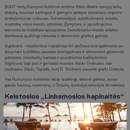
2007 metų Europos kultūros sostinė Sibiu išlaikė senųjų laikų
didybę, kuomet turtingos ir galingos gildijos dominavo regiono
prekybiniuose ryšiuose. Senamiestyje, aukštutiniame mieste,
susitelkę visos miesto istorinės įžymybės, o įspūdingomis
sienomis su bokštais apsuptame žemutiniame mieste eilėmis
išsirikiavę spalvingi nameliai ir akmenims grįstos gatvės.
Sigišoara – neįtikėtinai nepakitęs XV amžiaus brangakmenis su
devyniais bokštais, siaurais skersgatviais ir akmenimis grįstomis
gatvėmis, miestiečių namais ir puošniomis bažnyčiomis.
Sigišoara taip pat ir gimtasis miestas Vlado Drakulėa, dar
vadinamu Vladu Tepeša, kurį B. Stokeris pavertė grafu Drakula.
Visi Rumunijos miesteliai labai tvarkingi, skendi gėlėse, juose
gausu kavinių, restoranų, o žmonių šurmulys nenutyla iki nakties.
Keistosios „Linksmosios kapinaitės“
Linksmosios Sapantos kapinaitės – dar viena neįprasta
įžymybė, tapusi muziejumi ir nacionaline turistų traukos vieta.
Šio Unesko saugomo objekto tikrasis rumuniškas pavadinimas
Cimitirul Vesel . Anot anksčiau čia gyvenusių Dakijos gyventojų
filosofijos, mirtis tai kupinas džiaugsmo momentas, vedantis prie