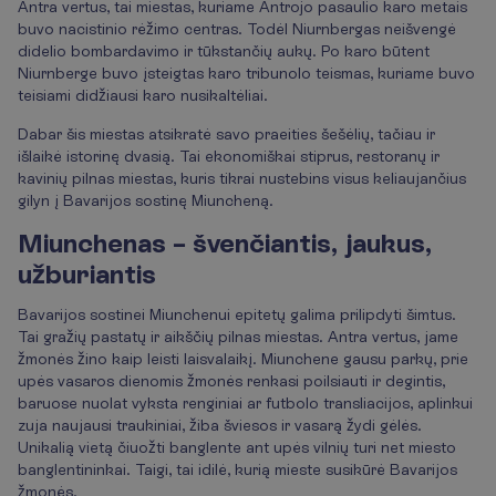
Antra vertus, tai miestas, kuriame Antrojo pasaulio karo metais
buvo nacistinio rėžimo centras. Todėl Niurnbergas neišvengė
didelio bombardavimo ir tūkstančių aukų. Po karo būtent
Niurnberge buvo įsteigtas karo tribunolo teismas, kuriame buvo
teisiami didžiausi karo nusikaltėliai.
Dabar šis miestas atsikratė savo praeities šešėlių, tačiau ir
išlaikė istorinę dvasią. Tai ekonomiškai stiprus, restoranų ir
kavinių pilnas miestas, kuris tikrai nustebins visus keliaujančius
gilyn į Bavarijos sostinę Miuncheną.
Miunchenas – švenčiantis, jaukus,
užburiantis
Bavarijos sostinei Miunchenui epitetų galima prilipdyti šimtus.
Tai gražių pastatų ir aikščių pilnas miestas. Antra vertus, jame
žmonės žino kaip leisti laisvalaikį. Miunchene gausu parkų, prie
upės vasaros dienomis žmonės renkasi poilsiauti ir degintis,
baruose nuolat vyksta renginiai ar futbolo transliacijos, aplinkui
zuja naujausi traukiniai, žiba šviesos ir vasarą žydi gėlės.
Unikalią vietą čiuožti banglente ant upės vilnių turi net miesto
banglentininkai. Taigi, tai idilė, kurią mieste susikūrė Bavarijos
žmonės.