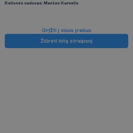
Kelionės vadovas: Mantas Karvelis
G
r
į
ž
t
i
į
v
i
s
u
s
į
r
a
š
u
s
Ž
i
ū
r
ė
t
i
k
i
t
ą
s
t
r
a
i
p
s
n
į