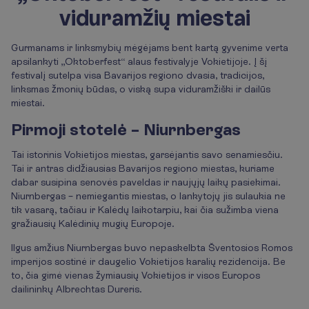
viduramžių miestai
Gurmanams ir linksmybių mėgėjams bent kartą gyvenime verta
apsilankyti „Oktoberfest“ alaus festivalyje Vokietijoje. Į šį
festivalį sutelpa visa Bavarijos regiono dvasia, tradicijos,
linksmas žmonių būdas, o viską supa viduramžiški ir dailūs
miestai.
Pirmoji stotelė – Niurnbergas
Tai istorinis Vokietijos miestas, garsėjantis savo senamiesčiu.
Tai ir antras didžiausias Bavarijos regiono miestas, kuriame
dabar susipina senovės paveldas ir naujųjų laikų pasiekimai.
Niurnbergas – nemiegantis miestas, o lankytojų jis sulaukia ne
tik vasarą, tačiau ir Kalėdų laikotarpiu, kai čia sužimba viena
gražiausių Kalėdinių mugių Europoje.
Ilgus amžius Niurnbergas buvo nepaskelbta Šventosios Romos
imperijos sostinė ir daugelio Vokietijos karalių rezidencija. Be
to, čia gimė vienas žymiausių Vokietijos ir visos Europos
dailininkų Albrechtas Dureris.