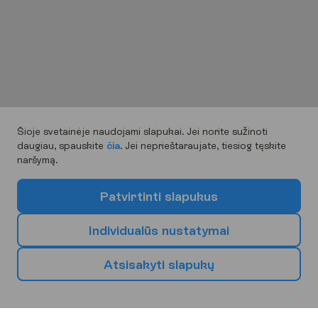
Šioje svetainėje naudojami slapukai. Jei norite sužinoti
daugiau, spauskite
čia
. Jei neprieštaraujate, tiesiog tęskite
naršymą.
P
a
t
v
i
r
t
i
n
t
i
s
l
a
p
u
k
u
s
I
n
d
i
v
i
d
u
a
l
ū
s
n
u
s
t
a
t
y
m
a
i
A
t
s
i
s
a
k
y
t
i
s
l
a
p
u
k
ų
P
a
s
i
r
i
n
k
s
a
v
o
k
i
t
ą
k
e
l
i
o
n
i
ų
k
r
y
p
t
į