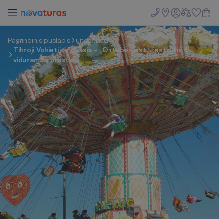
P
a
g
r
i
n
d
i
n
i
s
p
u
s
l
a
p
i
s
undefined
Tikroji Vokietijos dvasia – „Oktoberfest“ festivalis ir
viduramžių miestai