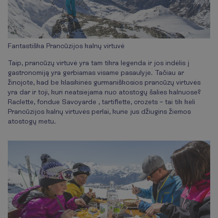
Fantastiška Prancūzijos kalnų virtuvė
Taip, prancūzų virtuvė yra tam tikra legenda ir jos indėlis į
gastronomiją yra gerbiamas visame pasaulyje. Tačiau ar
žinojote, kad be klasikinės gurmaniškosios prancūzų virtuvės
yra dar ir toji, kuri neatsiejama nuo atostogų šalies kalnuose?
Raclette, fondue Savoyarde , tartiflette, crozets – tai tik keli
Prancūzijos kalnų virtuvės perlai, kurie jus džiugins žiemos
atostogų metu.