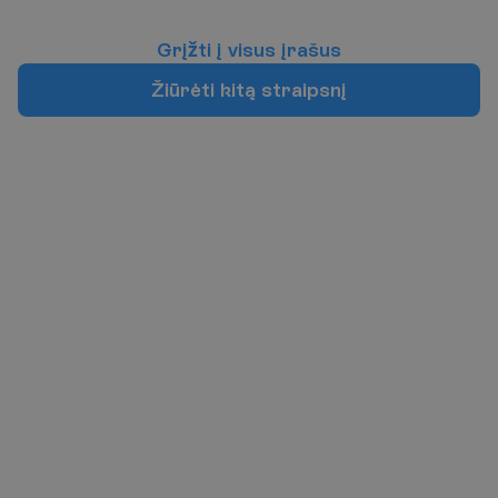
G
r
į
ž
t
i
į
v
i
s
u
s
į
r
a
š
u
s
Ž
i
ū
r
ė
t
i
k
i
t
ą
s
t
r
a
i
p
s
n
į