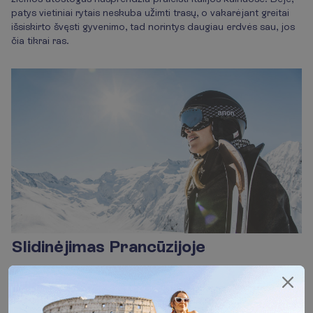
patys vietiniai rytais neskuba užimti trasų, o vakarėjant greitai
išsiskirto švęsti gyvenimo, tad norintys daugiau erdvės sau, jos
čia tikrai ras.
Slidinėjimas Prancūzijoje
Kai kurie Prancūziją įvardina kaip geriausią slidinėjimo (ir ne tik)
kryptį. Ir jie tikrai tam turi priežasčių. Juk ši šalis turi tiek unikalių
brangakmenių savo karūnoje, o vienas jų, neabejotinai, yra