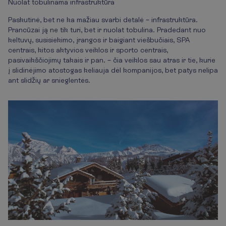
Nuolat tobulinama infrastruktūra
Paskutinė, bet ne ka mažiau svarbi detalė – infrastruktūra.
Prancūzai ją ne tik turi, bet ir nuolat tobulina. Pradedant nuo
keltuvų, susisiekimo, įrangos ir baigiant viešbučiais, SPA
centrais, kitos aktyvios veiklos ir sporto centrais,
pasivaikščiojimų takais ir pan. – čia veiklos sau atras ir tie, kurie
į slidinėjimo atostogas keliauja dėl kompanijos, bet patys nelipa
ant slidžių ar snieglentės.