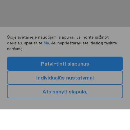
Šioje svetainėje naudojami slapukai. Jei norite sužinoti
daugiau, spauskite
čia
. Jei neprieštaraujate, tiesiog tęskite
naršymą.
P
a
t
v
i
r
t
i
n
t
i
s
l
a
p
u
k
u
s
I
n
d
i
v
i
d
u
a
l
ū
s
n
u
s
t
a
t
y
m
a
i
A
t
s
i
s
a
k
y
t
i
s
l
a
p
u
k
ų
P
a
s
i
r
i
n
k
s
a
v
o
k
i
t
ą
k
e
l
i
o
n
i
ų
k
r
y
p
t
į