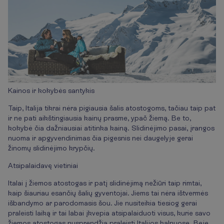
Kainos ir kokybės santykis
Taip, Italija tikrai nėra pigiausia šalis atostogoms, tačiau taip pat
ir ne pati aikštingiausia kainų prasme, ypač žiemą. Be to,
kokybė čia dažniausiai atitinka kainą. Slidinėjimo pasai, įrangos
nuoma ir apgyvendinimas čia pigesnis nei daugelyje gerai
žinomų slidinėjimo krypčių.
Atsipalaidavę vietiniai
Italai į žiemos atostogas ir patį slidinėjimą nežiūri taip rimtai,
kaip šiauriau esančių šalių gyventojai. Jiems tai nėra ištvermės
išbandymo ar parodomasis šou. Jie nusiteikia tiesiog gerai
praleisti laiką ir tai labai įkvepia atsipalaiduoti visus, kurie savo
žiemos atostogas nusprendžia praleisti Italijos kalnuose. Beje,