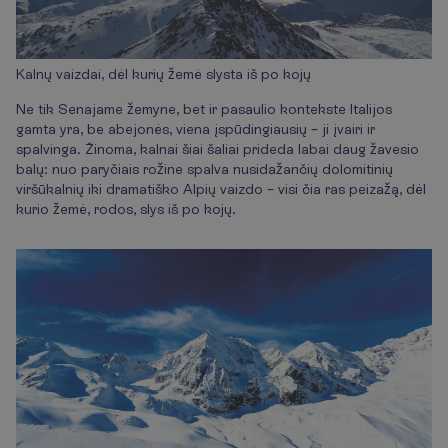
Kalnų vaizdai, dėl kurių žemė slysta iš po kojų
Ne tik Senajame žemyne, bet ir pasaulio kontekste Italijos
gamta yra, be abejonės, viena įspūdingiausių – ji įvairi ir
spalvinga. Žinoma, kalnai šiai šaliai prideda labai daug žavesio
balų: nuo paryčiais rožine spalva nusidažančių dolomitinių
viršūkalnių iki dramatiško Alpių vaizdo – visi čia ras peizažą, dėl
kurio žemė, rodos, slys iš po kojų.