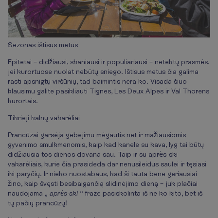
Sezonas ištisus metus
Epitetai – didžiausi, skaniausi ir populiariausi – netektų prasmės,
jei kurortuose nuolat nebūtų sniego. Ištisus metus čia galima
rasti apsnigtų viršūnių, tad baimintis nėra ko. Visada šiuo
klausimu galite pasikliauti Tignes, Les Deux Alpes ir Val Thorens
kurortais.
Tikrieji kalnų vakarėliai
Prancūzai garsėja gebėjimu mėgautis net ir mažiausiomis
gyvenimo smulkmenomis, kaip kad kanele su kava, lyg tai būtų
didžiausia tos dienos dovana sau. Taip ir su après-ski
vakarėliais, kurie čia prasideda dar nenusileidus saulei ir tęsiasi
iki paryčių. Ir nieko nuostabaus, kad ši tauta bene geriausiai
žino, kaip švęsti besibaigančią slidinėjimo dieną – juk plačiai
naudojama „
après-ski
“ frazė pasiskolinta iš ne ko kito, bet iš
tų pačių prancūzų!