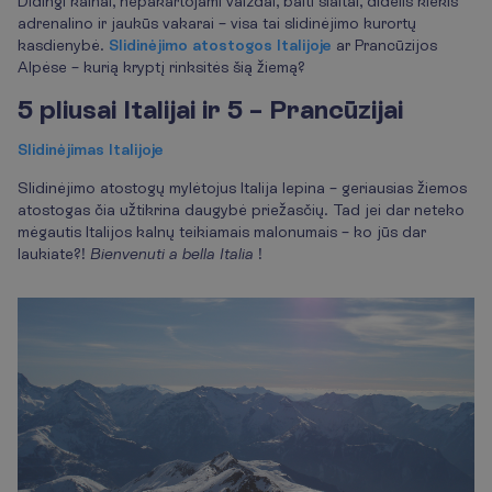
Didingi kalnai, nepakartojami vaizdai, balti šlaitai, didelis kiekis
adrenalino ir jaukūs vakarai – visa tai slidinėjimo kurortų
kasdienybė.
Slidinėjimo atostogos Italijoje
ar Prancūzijos
Alpėse – kurią kryptį rinksitės šią žiemą?
5 pliusai Italijai ir 5 – Prancūzijai
Slidinėjimas Italijoje
Slidinėjimo atostogų mylėtojus Italija lepina – geriausias žiemos
atostogas čia užtikrina daugybė priežasčių. Tad jei dar neteko
mėgautis Italijos kalnų teikiamais malonumais – ko jūs dar
laukiate?!
Bienvenuti a bella Italia
!