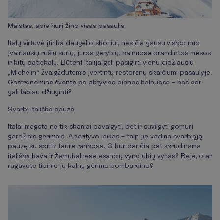
Maistas, apie kurį žino visas pasaulis
Italų virtuvė įtinka daugelio skoniui, nes čia gausu visko: nuo
įvairiausių rūšių sūrių, jūros gėrybių, kalnuose brandintos mėsos
ir kitų patiekalų. Būtent Italija gali pasigirti vienu didžiausiu
„Michelin“ žvaigždutėmis įvertintų restoranų skaičiumi pasaulyje.
Gastronominė šventė po aktyvios dienos kalnuose – kas dar
gali labiau džiuginti?
Svarbi itališka pauzė
Italai mėgsta ne tik skaniai pavalgyti, bet ir suvilgyti gomurį
gardžiais gėrimais. Aperityvo laikas – taip jie vadina svarbiąją
pauzę su spritz taure rankose. O kur dar čia pat skrudinama
itališka kava ir žemukalnėse esančių vyno ūkių vynas? Beje, o ar
ragavote tipinio jų kalnų gėrimo bombardino?