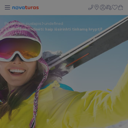
P
a
g
r
i
n
d
i
n
i
s
p
u
s
l
a
p
i
s
undefined
Vykstame slidinėti: kaip išsirinkti tinkamą kryptį?