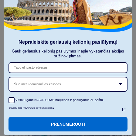
Prancūzijos kalnų virtinės. Tiesa, netgi oficialiais duomenimis,
Prancūzija kelis metus iš eilės buvo populiariausia slidinėjimo
kryptis pasaulyje, aplenkianti netgi pačią Ameriką. Tiesa,
neseniai jos vėl susikeitė vietomis. Ir vis dėlto kuo slidinėjimas
Prancūzijoje yra toks ypatingas?
Aukščiausia viršūnė ir didžiausias slidinėjimo regionas
Nepraleiskite geriausių kelionių pasiūlymų!
Taip, Prancūzija turi ne tik aukščiausią Europos viršūnę –
Gauk geriausius kelionių pasiūlymus ir apie vykstančias akcijas
Monblaną, bet ir didžiausią pasaulyje slidinėjimo regioną – Tris
sužinok pirmas.
Slėnius (Les 3 Vallees), kurie tarpusavyje yra sujungti keltuvais
(netgi nereikia naudotis viešuoju transportu norint juos
aplankyti). Beje, su vienu slidinėjimo pasu čia galima sliuogti per
600 km trasų.
Šiuo metu dominančios kelionės
Sutinku gauti NOVATURAS naujienas ir pasiūlymus el. paštu.
Daugiau apie NOVATURAS privalumo politiką
PRENUMERUOTI