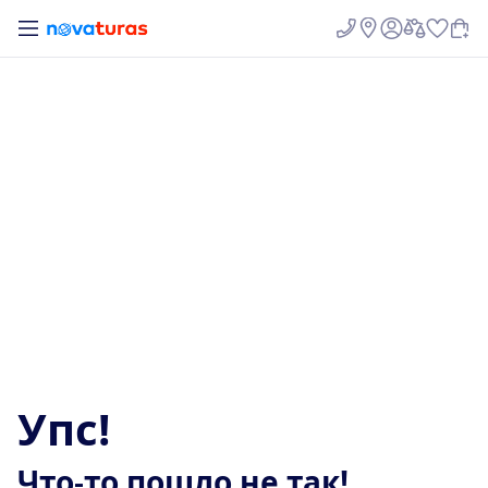
У
п
с
!
Ч
т
о
-
т
о
п
о
ш
л
о
н
е
т
а
к
!