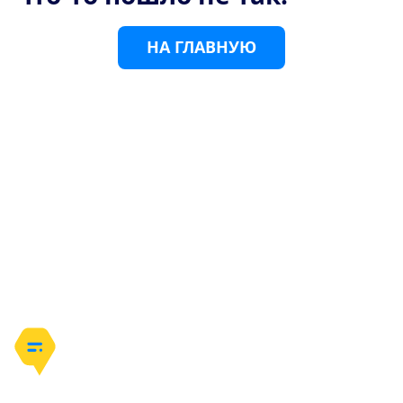
Н
А
Г
Л
А
В
Н
У
Ю