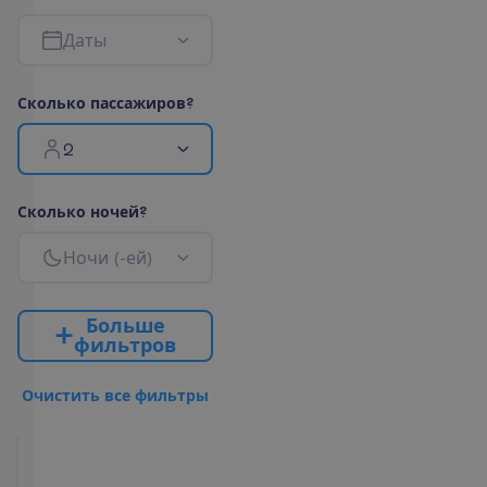
Д
а
т
ы
С
к
о
л
ь
к
о
п
а
с
с
а
ж
и
р
о
в
?
2
С
к
о
л
ь
к
о
н
о
ч
е
й
?
Н
о
ч
и
(
-
е
й
)
Б
о
л
ь
ш
е
ф
и
л
ь
т
р
о
в
О
ч
и
с
т
и
т
ь
в
с
е
ф
и
л
ь
т
р
ы
Deluxe