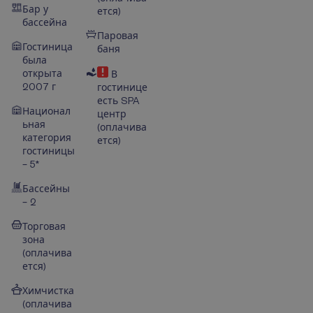
Бар у
ется)
бассейна
Паровая
Гостиница
баня
была
открыта
В
2007 г
гостинице
есть SPA
Национал
центр
ьная
(оплачива
категория
ется)
гостиницы
– 5*
Бассейны
– 2
Торговая
зона
(оплачива
ется)
Химчистка
(оплачива