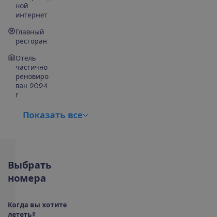
ной
интернет
Главный
ресторан
Отель
частично
реновиро
ван 2024
г
П
о
к
а
з
а
т
ь
в
с
е
В
ы
б
р
а
т
ь
н
о
м
е
р
а
К
о
г
д
а
в
ы
х
о
т
и
т
е
л
е
т
е
т
ь
?