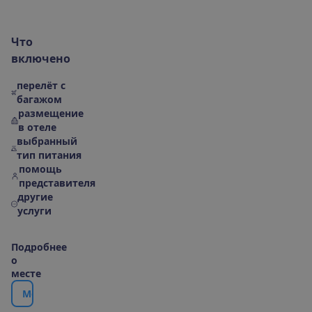
Ч
т
о
в
к
л
ю
ч
е
н
о
перелёт с
багажом
размещение
в отеле
выбранный
тип питания
помощь
представителя
другие
услуги
П
о
д
р
о
б
н
е
е
о
м
е
с
т
е
М
е
с
т
о
р
а
с
п
о
л
о
ж
е
н
и
е
|
К
а
р
т
а