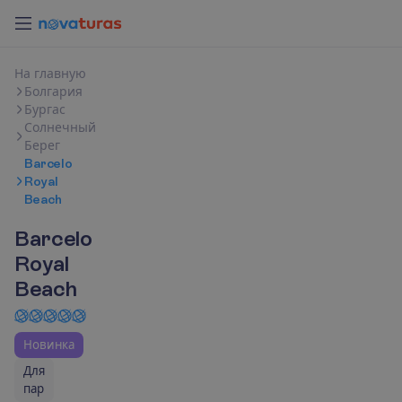
Н
а
г
л
а
в
н
у
ю
Болгария
Бургас
Солнечный
Берег
Barcelo
Royal
Beach
Barcelo
Royal
Beach
Новинка
Для
пар