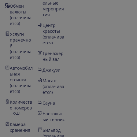
ельные
Обмен
мероприя
валюты
тия
(оплачива
ется)
Центр
красоты
Услуги
(оплачива
прачечно
ется)
й
(оплачива
Тренажер
ется)
ный зал
Автомобил
Джакузи
ьная
стоянка
Масаж
(оплачива
(оплачива
ется)
ется)
Количеств
Сауна
о номеров
– 241
Настольн
ый теннис
Камера
хранения
Бильярд
(оплачива