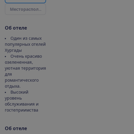
М
е
с
т
о
р
а
с
п
о
л
о
ж
е
н
и
е
|
К
а
р
т
а
О
б
о
т
е
л
е
Один из самых
популярных отелей
Хургады
Очень красиво
озелененная,
уютная территория
для
романтического
отдыха.
Высокий
уровень
обслуживания и
гостеприимства
О
б
о
т
е
л
е