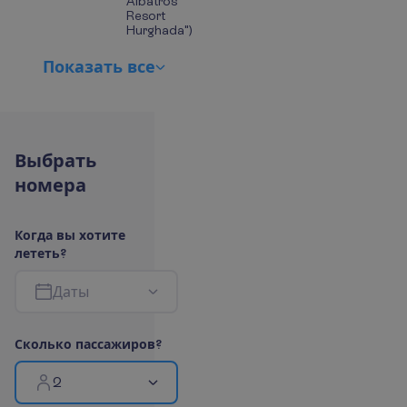
Albatros
Resort
Hurghada")
П
о
к
а
з
а
т
ь
в
с
е
В
ы
б
р
а
т
ь
н
о
м
е
р
а
К
о
г
д
а
в
ы
х
о
т
и
т
е
л
е
т
е
т
ь
?
Д
а
т
ы
С
к
о
л
ь
к
о
п
а
с
с
а
ж
и
р
о
в
?
2