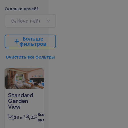
С
к
о
л
ь
к
о
н
о
ч
е
й
?
Н
о
ч
и
(
-
е
й
)
Б
о
л
ь
ш
е
ф
и
л
ь
т
р
о
в
О
ч
и
с
т
и
т
ь
в
с
е
ф
и
л
ь
т
р
ы
Standard
Garden
View
Все
2
36 m²
включено