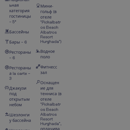
ьная
Мини-
категория
гольф (в
гостиницы
отеле
– 5*
"Pickalbatr
os Beach
Бассейны
Albatros
Resort
Hurghada")
Бары – 6
Водное
Рестораны
поло
– 6
Фитнесс
Рестораны
зал
а la carte –
3
Оснащен
Джакузи
ие для
под
тенниса (в
открытым
отеле
"Pickalbatr
небом
os Beach
Albatros
Шезлонги
Resort
у бассейна
Hurghada",
оплачива