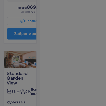
869.00
И
т
о
г
о
:
€/чел.
И
т
о
г
о
1738.00
€/группу
О
п
о
л
е
т
е
З
а
б
р
о
н
и
р
о
в
а
т
ь
Standard
Garden
View
Все
2
36 m²
включено
У
д
о
б
с
т
в
а
в