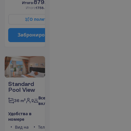
879.00
И
т
о
г
о
:
€/чел.
И
т
о
г
о
1758.00
€/группу
О
п
о
л
е
т
е
З
а
б
р
о
н
и
р
о
в
а
т
ь
Standard
Pool View
Все
2
36 m²
включено
У
д
о
б
с
т
в
а
в
н
о
м
е
р
е
Вид на
Телефон