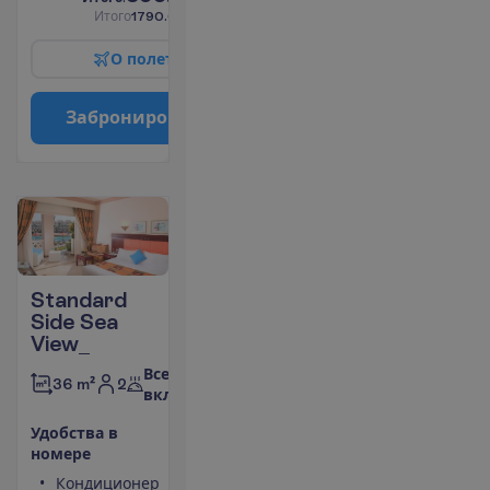
И
т
о
г
о
1790.00
€/группу
О
п
о
л
е
т
е
З
а
б
р
о
н
и
р
о
в
а
т
ь
Standard
Side Sea
View_
Все
2
36 m²
включено
У
д
о
б
с
т
в
а
в
н
о
м
е
р
е
Кондиционер
Туалет