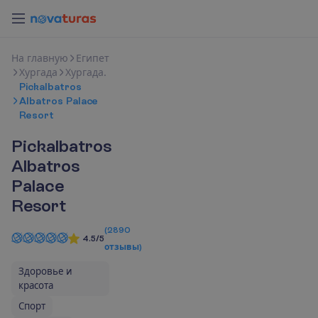
Н
а
г
л
а
в
н
у
ю
Египет
Хургада
Хургада.
Pickalbatros
Albatros Palace
Resort
Pickalbatros
Albatros
Palace
Resort
(
2890
4.5/5
отзывы
)
Здоровье и
красота
Спорт