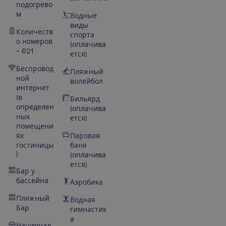
подогрево
м
Водные
виды
Количеств
спорта
о номеров
(оплачива
– 621
ется)
Беспровод
Пляжный
ной
волейбол
интернет
(в
Бильярд
определен
(оплачива
ных
ется)
помещени
ях
Паровая
гостиницы
баня
)
(оплачива
ется)
Бар у
бассейна
Аэробика
Пляжный
Водная
Бар
гимнастик
а
Национал