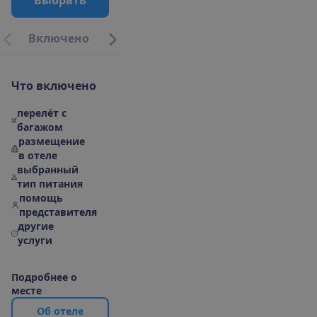
В
ы
б
р
а
т
ь
В
к
л
ю
ч
е
н
о
О
п
и
с
а
н
и
е
М
е
с
т
о
р
а
с
п
о
л
о
ж
е
н
и
е
|
К
а
р
Ч
т
о
в
к
л
ю
ч
е
н
о
перелёт с
багажом
размещение
в отеле
выбранный
тип питания
помощь
представителя
другие
услуги
П
о
д
р
о
б
н
е
е
о
м
е
с
т
е
О
б
о
т
е
л
е