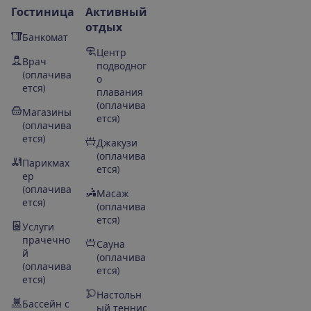
Гостиница
Активный
отдых
Банкомат
Центр
Врач
подводног
(оплачива
о
ется)
плавания
(оплачива
Магазины
ется)
(оплачива
ется)
Джакузи
(оплачива
Парикмах
ется)
ер
(оплачива
Масаж
ется)
(оплачива
ется)
Услуги
прачечно
Сауна
й
(оплачива
(оплачива
ется)
ется)
Настольн
Бассейн с
ый теннис