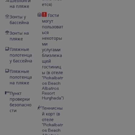
Шезлонги
ется)
на пляже
Гости
Зонты у
могут
бассейна
пользоват
ься
Зонты на
некоторы
пляже
ми
Пляжные
услугами
полотенца
близлежа
у бассейна
щей
гостиниц
Пляжные
ы (в отеле
полотенца
"Pickalbatr
на пляже
os Beach
Albatros
Resort
Пункт
Hurghada")
проверки
безопасно
Теннисны
сти
й корт (в
отеле
"Pickalbatr
os Beach