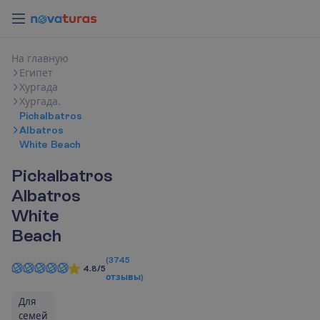
Н
а
г
л
а
в
н
у
ю
Египет
Хургада
Хургада.
Pickalbatros
Albatros
White Beach
Pickalbatros
Albatros
White
Beach
(
3745
4.8/5
отзывы
)
Для
семей