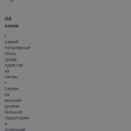
М
е
с
т
о
р
а
с
п
о
л
о
ж
е
н
и
е
|
К
а
р
т
а
О
б
о
т
е
л
е
Самый
популярный
отель
среди
туристов
из
Литвы
Сервис
на
высшем
уровне,
большая
территория
и
отличный