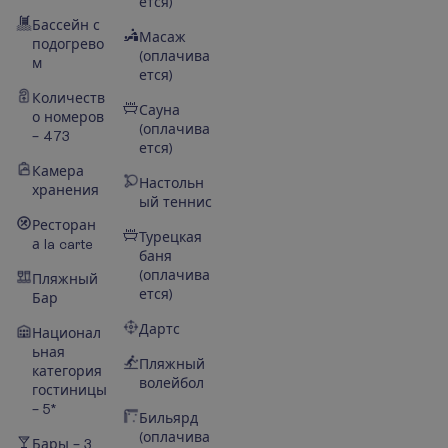
ется)
Бассейн с
Масаж
подогрево
(оплачива
м
ется)
Количеств
Сауна
о номеров
(оплачива
– 473
ется)
Камера
Настольн
хранения
ый теннис
Ресторан
Турецкая
а la carte
баня
(оплачива
Пляжный
ется)
Бар
Дартс
Национал
ьная
Пляжный
категория
волейбол
гостиницы
– 5*
Бильярд
(оплачива
Бары – 3