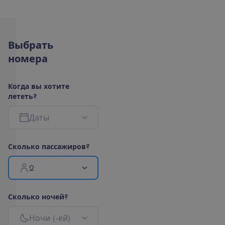
В
ы
б
р
а
т
ь
н
о
м
е
р
а
К
о
г
д
а
в
ы
х
о
т
и
т
е
л
е
т
е
т
ь
?
Д
а
т
ы
С
к
о
л
ь
к
о
п
а
с
с
а
ж
и
р
о
в
?
2
С
к
о
л
ь
к
о
н
о
ч
е
й
?
Н
о
ч
и
(
-
е
й
)