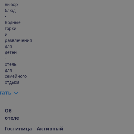
выбор
блюд
Водные
горки
и
развлечения
для
детей
-
отель
для
семейного
отдыха
т
а
т
ь
О
б
о
т
е
л
е
Гостиница
Активный