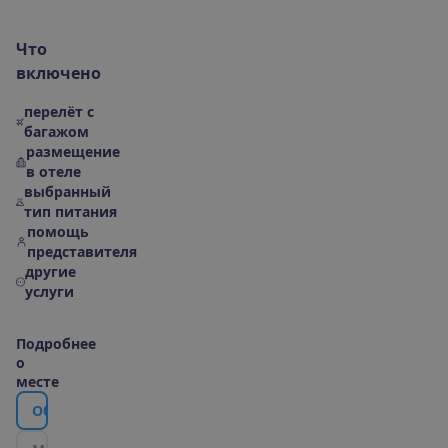
Ч
т
о
в
к
л
ю
ч
е
н
о
перелёт с
багажом
размещение
в отеле
выбранный
тип питания
помощь
представителя
другие
услуги
П
о
д
р
о
б
н
е
е
о
м
е
с
т
е
О
б
о
т
е
л
е