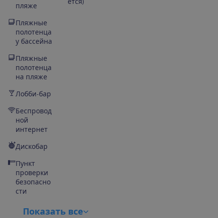
ется)
пляже
Пляжные
полотенца
у бассейна
Пляжные
полотенца
на пляже
Лобби-бар
Беспровод
ной
интернет
Дискобар
Пункт
проверки
безопасно
сти
П
о
к
а
з
а
т
ь
в
с
е