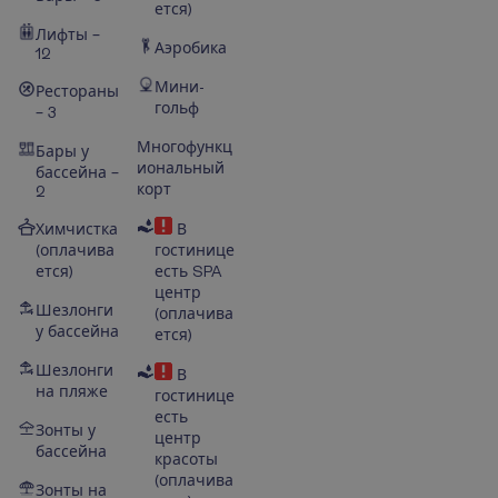
ется)
Лифты –
Аэробика
12
Мини-
Рестораны
гольф
– 3
Многофункц
Бары у
иональный
бассейна –
корт
2
Химчистка
В
(оплачива
гостинице
ется)
есть SPA
центр
Шезлонги
(оплачива
у бассейна
ется)
Шезлонги
В
на пляже
гостинице
есть
Зонты у
центр
бассейна
красоты
(оплачива
Зонты на