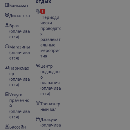
отдых
Банкомат
Дискотека
Периоди
чески
Врач
проводятс
(оплачива
я
ется)
развлекат
ельные
Магазины
мероприя
(оплачива
тия
ется)
Центр
Парикмах
подводног
ер
о
(оплачива
плавания
ется)
(оплачива
ется)
Услуги
прачечно
Тренажер
й
ный зал
(оплачива
ется)
Джакузи
(оплачива
Бассейн