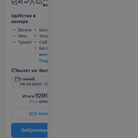
2
45 m²
включено
У
д
о
б
с
т
в
а
в
н
о
м
е
р
е
Ванна
Балкон
Фен
Телефон
Туалет
Сейф
Беспроводной
интернет
П
о
д
р
о
б
н
е
е
В
ы
л
е
т
и
з
:
В
и
л
ь
н
ю
с
3 ночей, 
06.02.2027
 - 
09.02.2027
1299.00
И
т
о
г
о
:
€/чел.
И
т
о
г
о
2598.00
€/группу
О
п
о
л
е
т
е
З
а
б
р
о
н
и
р
о
в
а
т
ь