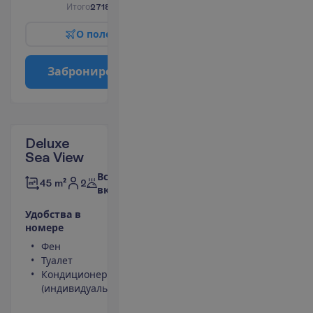
И
т
о
г
о
2718.00
€/группу
О
п
о
л
е
т
е
З
а
б
р
о
н
и
р
о
в
а
т
ь
Deluxe
Sea View
Все
2
45 m²
включено
У
д
о
б
с
т
в
а
в
н
о
м
е
р
е
Фен
Телефон
Туалет
Сейф
Кондиционер
Вид на
(индивидуальный)
море
Мини-бар