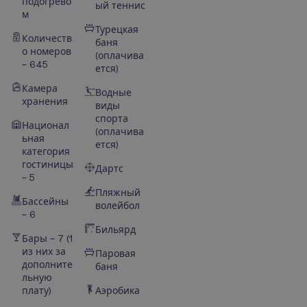
подогрево
ый теннис
м
Турецкая
Количеств
баня
о номеров
(оплачива
– 645
ется)
Камера
Водные
хранения
виды
спорта
Национал
(оплачива
ьная
ется)
категория
гостиницы
Дартс
– 5
Пляжный
Бассейны
волейбол
– 6
Бильярд
Бары – 7 (1
из них за
Паровая
дополните
баня
льную
плату)
Аэробика