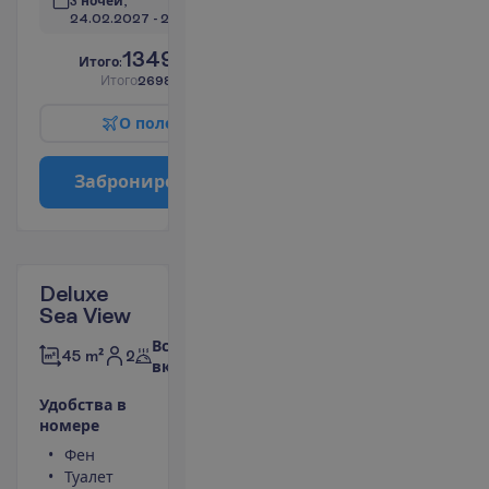
3 ночей, 
24.02.2027
 - 
27.02.2027
1349.00
И
т
о
г
о
:
€/чел.
И
т
о
г
о
2698.00
€/группу
О
п
о
л
е
т
е
З
а
б
р
о
н
и
р
о
в
а
т
ь
Deluxe
Sea View
Все
2
45 m²
включено
У
д
о
б
с
т
в
а
в
н
о
м
е
р
е
Фен
Телефон
Туалет
Сейф