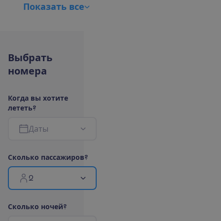
П
о
к
а
з
а
т
ь
в
с
е
В
ы
б
р
а
т
ь
н
о
м
е
р
а
К
о
г
д
а
в
ы
х
о
т
и
т
е
л
е
т
е
т
ь
?
Д
а
т
ы
С
к
о
л
ь
к
о
п
а
с
с
а
ж
и
р
о
в
?
2
С
к
о
л
ь
к
о
н
о
ч
е
й
?