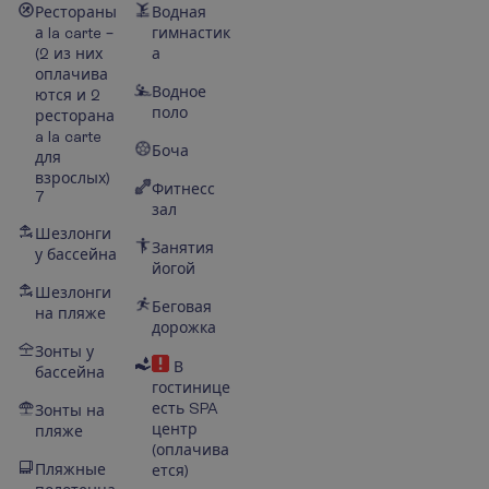
Рестораны
Водная
а la carte –
гимнастик
(2 из них
а
оплачива
Водное
ются и 2
поло
ресторана
a la carte
Боча
для
взрослых)
Фитнесс
7
зал
Шезлонги
Занятия
у бассейна
йогой
Шезлонги
Беговая
на пляже
дорожка
Зонты у
В
бассейна
гостинице
есть SPA
Зонты на
центр
пляже
(оплачива
Пляжные
ется)