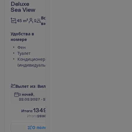
Deluxe
Sea View
Все
2
45 m²
включено
У
д
о
б
с
т
в
а
в
н
о
м
е
р
е
Фен
Телефон
Туалет
Сейф
Кондиционер
Вид на
(индивидуальный)
море
Мини-бар
П
о
д
р
о
б
н
е
е
В
ы
л
е
т
и
з
:
В
и
л
ь
н
ю
с
3 ночей, 
22.02.2027
 - 
25.02.2027
1349.00
И
т
о
г
о
:
€/чел.
И
т
о
г
о
2698.00
€/группу
О
п
о
л
е
т
е