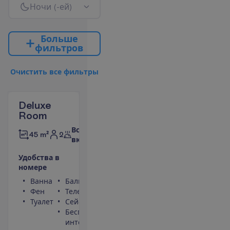
Н
о
ч
и
(
-
е
й
)
Б
о
л
ь
ш
е
ф
и
л
ь
т
р
о
в
О
ч
и
с
т
и
т
ь
в
с
е
ф
и
л
ь
т
р
ы
Deluxe
Room
Все
2
45 m²
включено
У
д
о
б
с
т
в
а
в
н
о
м
е
р
е
Ванна
Балкон
Фен
Телефон
Туалет
Сейф
Беспроводной
интернет