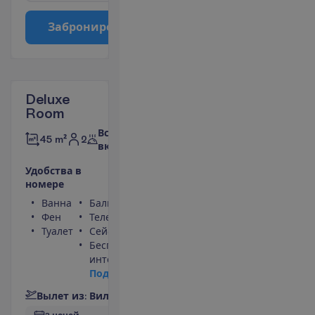
З
а
б
р
о
н
и
р
о
в
а
т
ь
Deluxe
Room
Все
2
45 m²
включено
У
д
о
б
с
т
в
а
в
н
о
м
е
р
е
Ванна
Балкон
Фен
Телефон
Туалет
Сейф
Беспроводной
интернет
П
о
д
р
о
б
н
е
е
В
ы
л
е
т
и
з
:
В
и
л
ь
н
ю
с