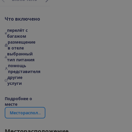
Ч
т
о
в
к
л
ю
ч
е
н
о
перелёт с
багажом
размещение
в отеле
выбранный
тип питания
помощь
представителя
другие
услуги
П
о
д
р
о
б
н
е
е
о
м
е
с
т
е
М
е
с
т
о
р
а
с
п
о
л
о
ж
е
н
и
е
|
К
а
р
т
а
М
е
с
т
о
р
а
с
п
о
л
о
ж
е
н
и
е