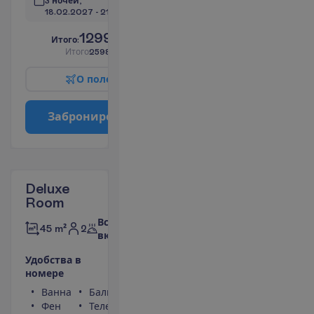
3 ночей, 
18.02.2027
 - 
21.02.2027
1299.00
И
т
о
г
о
:
€/чел.
И
т
о
г
о
2598.00
€/группу
О
п
о
л
е
т
е
З
а
б
р
о
н
и
р
о
в
а
т
ь
Deluxe
Room
Все
2
45 m²
включено
У
д
о
б
с
т
в
а
в
н
о
м
е
р
е
Ванна
Балкон
Фен
Телефон