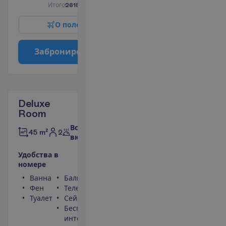
И
т
о
г
о
2618.00
€/группу
О
п
о
л
е
т
е
З
а
б
р
о
н
и
р
о
в
а
т
ь
Deluxe
Room
Все
2
45 m²
включено
У
д
о
б
с
т
в
а
в
н
о
м
е
р
е
Ванна
Балкон
Фен
Телефон
Туалет
Сейф
Беспроводной
интернет