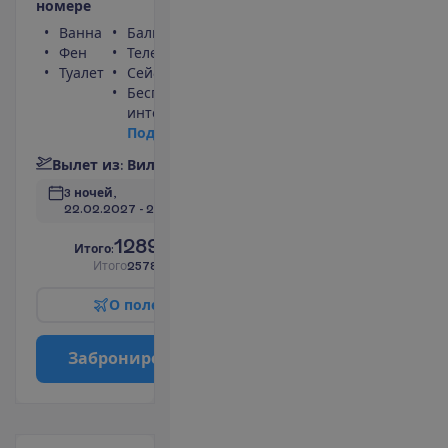
н
о
м
е
р
е
Ванна
Балкон
Фен
Телефон
Туалет
Сейф
Беспроводной
интернет
П
о
д
р
о
б
н
е
е
В
ы
л
е
т
и
з
:
В
и
л
ь
н
ю
с
3 ночей, 
22.02.2027
 - 
25.02.2027
1289.00
И
т
о
г
о
:
€/чел.
И
т
о
г
о
2578.00
€/группу
О
п
о
л
е
т
е
З
а
б
р
о
н
и
р
о
в
а
т
ь