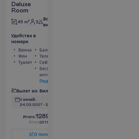
Deluxe
Room
Все
2
45 m²
включено
У
д
о
б
с
т
в
а
в
н
о
м
е
р
е
Ванна
Балкон
Фен
Телефон
Туалет
Сейф
Беспроводной
интернет
П
о
д
р
о
б
н
е
е
В
ы
л
е
т
и
з
:
В
и
л
ь
н
ю
с
3 ночей, 
24.02.2027
 - 
27.02.2027
1289.00
И
т
о
г
о
:
€/чел.
И
т
о
г
о
2578.00
€/группу
О
п
о
л
е
т
е