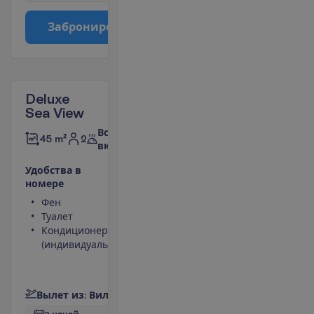
З
а
б
р
о
н
и
р
о
в
а
т
ь
Deluxe
Sea View
Все
2
45 m²
включено
У
д
о
б
с
т
в
а
в
н
о
м
е
р
е
Фен
Телефон
Туалет
Сейф
Кондиционер
Вид на
(индивидуальный)
море
Мини-бар
П
о
д
р
о
б
н
е
е
В
ы
л
е
т
и
з
:
В
и
л
ь
н
ю
с