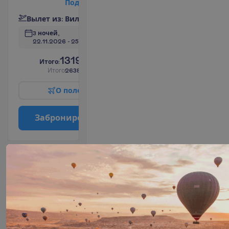
П
о
д
р
о
б
н
е
е
В
ы
л
е
т
и
з
:
В
и
л
ь
н
ю
с
3 ночей, 
22.11.2026
 - 
25.11.2026
1319.00
И
т
о
г
о
:
€/чел.
И
т
о
г
о
2638.00
€/группу
О
п
о
л
е
т
е
З
а
б
р
о
н
и
р
о
в
а
т
ь
Deluxe
Room
Все
2
45 m²
включено
У
д
о
б
с
т
в
а
в