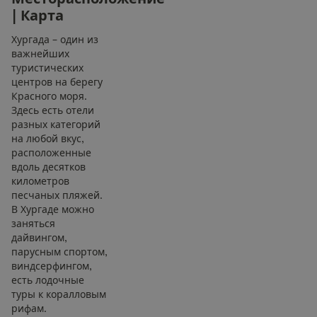
|
К
а
р
т
а
Хургада – один из
важнейших
туристических
центров на берегу
Красного моря.
Здесь есть отели
разных категорий
на любой вкус,
расположенные
вдоль десятков
километров
песчаных пляжей.
В Хургаде можно
заняться
дайвингом,
парусным спортом,
виндсерфингом,
есть лодочные
туры к коралловым
рифам.