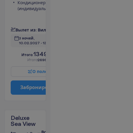
Кондиционер
Вид на
(индивидуальный)
море
Мини-бар
П
о
д
р
о
б
н
е
е
В
ы
л
е
т
и
з
:
В
и
л
ь
н
ю
с
3 ночей, 
10.02.2027
 - 
13.02.2027
1349.00
И
т
о
г
о
:
€/чел.
И
т
о
г
о
2698.00
€/группу
О
п
о
л
е
т
е
З
а
б
р
о
н
и
р
о
в
а
т
ь
Deluxe
Sea View
Все