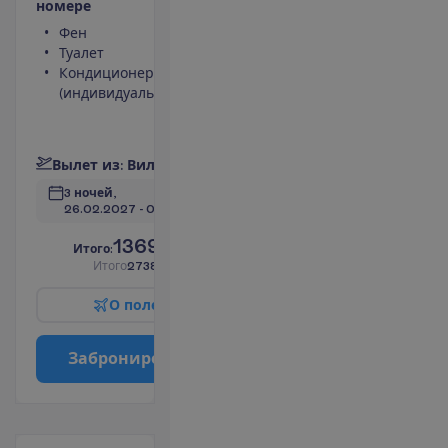
н
о
м
е
р
е
Фен
Телефон
Туалет
Сейф
Кондиционер
Вид на
(индивидуальный)
море
Мини-бар
П
о
д
р
о
б
н
е
е
В
ы
л
е
т
и
з
:
В
и
л
ь
н
ю
с
3 ночей, 
26.02.2027
 - 
01.03.2027
1369.00
И
т
о
г
о
:
€/чел.
И
т
о
г
о
2738.00
€/группу
О
п
о
л
е
т
е
З
а
б
р
о
н
и
р
о
в
а
т
ь