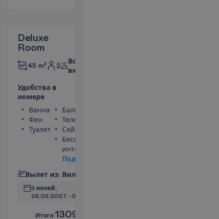
Deluxe
Room
Все
2
45 m²
включено
У
д
о
б
с
т
в
а
в
н
о
м
е
р
е
Ванна
Балкон
Фен
Телефон
Туалет
Сейф
Беспроводной
интернет
П
о
д
р
о
б
н
е
е
В
ы
л
е
т
и
з
:
В
и
л
ь
н
ю
с
3 ночей, 
26.02.2027
 - 
01.03.2027
1309.00
И
т
о
г
о
:
€/чел.