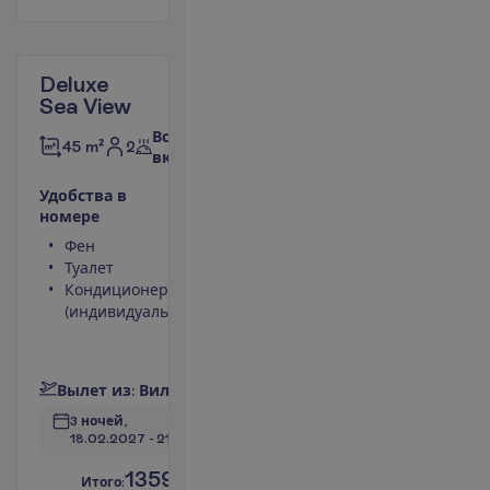
Deluxe
Sea View
Все
2
45 m²
включено
У
д
о
б
с
т
в
а
в
н
о
м
е
р
е
Фен
Телефон
Туалет
Сейф
Кондиционер
Вид на
(индивидуальный)
море
Мини-бар
П
о
д
р
о
б
н
е
е
В
ы
л
е
т
и
з
:
В
и
л
ь
н
ю
с
3 ночей, 
18.02.2027
 - 
21.02.2027
1359.00
И
т
о
г
о
:
€/чел.