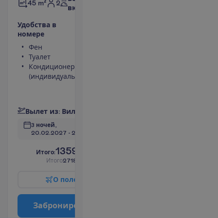
2
45 m²
включено
У
д
о
б
с
т
в
а
в
н
о
м
е
р
е
Фен
Телефон
Туалет
Сейф
Кондиционер
Вид на
(индивидуальный)
море
Мини-бар
П
о
д
р
о
б
н
е
е
В
ы
л
е
т
и
з
:
В
и
л
ь
н
ю
с
3 ночей, 
20.02.2027
 - 
23.02.2027
1359.00
И
т
о
г
о
:
€/чел.
И
т
о
г
о
2718.00
€/группу
О
п
о
л
е
т
е
З
а
б
р
о
н
и
р
о
в
а
т
ь