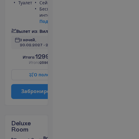
Туалет
Сейф
Беспроводной
интернет
П
о
д
р
о
б
н
е
е
В
ы
л
е
т
и
з
:
В
и
л
ь
н
ю
с
3 ночей, 
20.02.2027
 - 
23.02.2027
1299.00
И
т
о
г
о
:
€/чел.
И
т
о
г
о
2598.00
€/группу
О
п
о
л
е
т
е
З
а
б
р
о
н
и
р
о
в
а
т
ь
Deluxe
Room
Все