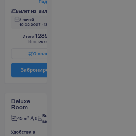
П
о
д
р
о
б
н
е
е
В
ы
л
е
т
и
з
:
В
и
л
ь
н
ю
с
3 ночей, 
10.02.2027
 - 
13.02.2027
1289.00
И
т
о
г
о
:
€/чел.
И
т
о
г
о
2578.00
€/группу
О
п
о
л
е
т
е
З
а
б
р
о
н
и
р
о
в
а
т
ь
Deluxe
Room
Все
2
45 m²
включено
У
д
о
б
с
т
в
а
в