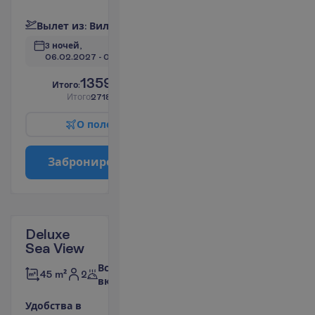
П
о
д
р
о
б
н
е
е
В
ы
л
е
т
и
з
:
В
и
л
ь
н
ю
с
3 ночей, 
06.02.2027
 - 
09.02.2027
1359.00
И
т
о
г
о
:
€/чел.
И
т
о
г
о
2718.00
€/группу
О
п
о
л
е
т
е
З
а
б
р
о
н
и
р
о
в
а
т
ь
Deluxe
Sea View
Все
2
45 m²
включено
У
д
о
б
с
т
в
а
в