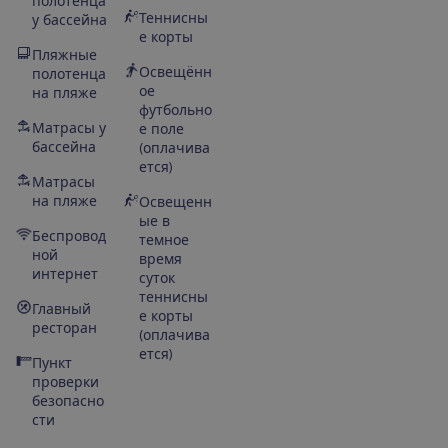
полотенца
Теннисны
у бассейна
е корты
Пляжные
Освещённ
полотенца
ое
на пляже
футбольно
Матрасы у
е поле
бассейна
(оплачива
ется)
Матрасы
на пляже
Освещенн
ые в
Беспровод
темное
ной
время
интернет
суток
теннисны
Главный
е корты
ресторан
(оплачива
ется)
Пункт
проверки
безопасно
сти