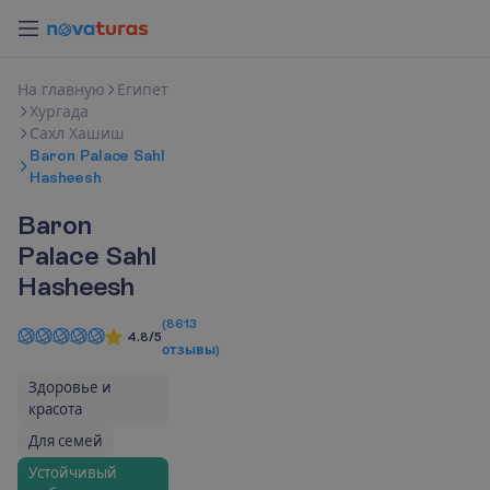
Н
а
г
л
а
в
н
у
ю
Египет
Хургада
Сахл Хашиш
Baron Palace Sahl
Hasheesh
Baron
Palace Sahl
Hasheesh
(
8613
4.8/5
отзывы
)
Здоровье и
красота
Для семей
Устойчивый