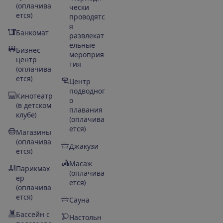
(оплачива
чески
ется)
проводятс
я
Банкомат
развлекат
ельные
Бизнес-
мероприя
центр
тия
(оплачива
ется)
Центр
подводног
Кинотеатр
о
(в детском
плавания
клубе)
(оплачива
ется)
Магазины
(оплачива
Джакузи
ется)
Масаж
Парикмах
(оплачива
ер
ется)
(оплачива
ется)
Сауна
Бассейн с
Настольн