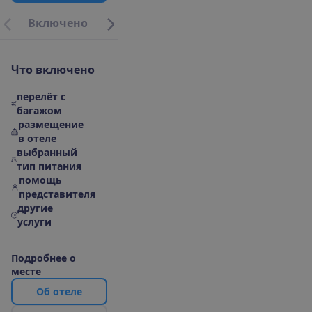
В
к
л
ю
ч
е
н
о
О
п
и
с
а
н
и
е
М
е
с
т
о
р
а
с
п
о
л
о
ж
е
н
и
е
|
К
а
р
Ч
т
о
в
к
л
ю
ч
е
н
о
перелёт с
багажом
размещение
в отеле
выбранный
тип питания
помощь
представителя
другие
услуги
П
о
д
р
о
б
н
е
е
о
м
е
с
т
е
О
б
о
т
е
л
е