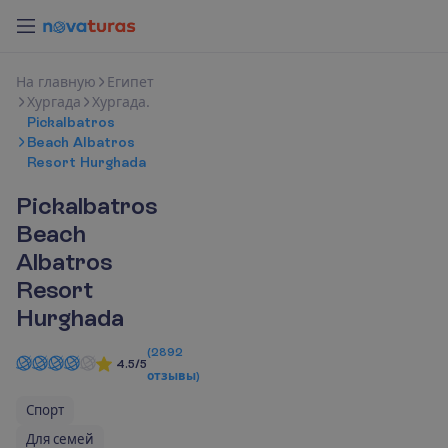
Н
а
г
л
а
в
н
у
ю
Египет
Хургада
Хургада.
Pickalbatros
Beach Albatros
Resort Hurghada
Pickalbatros
Beach
Albatros
Resort
Hurghada
(
2892
4.5/5
отзывы
)
Спорт
Для семей