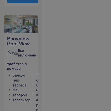
Bungalow
Pool View
Все
2
включено
У
д
о
б
с
т
в
а
в
н
о
м
е
р
е
Балкон
Туалет
или
Сейф
терраса
Вид на
Фен
бассейн
Телефон
Кондиционер
Телевизор
(центральный,
работает
периодически)