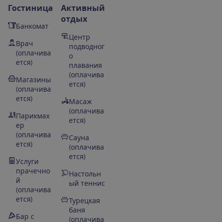
Гостиница
Активный
отдых
Банкомат
Центр
Врач
подводног
(оплачива
о
ется)
плавания
(оплачива
Магазины
ется)
(оплачива
ется)
Масаж
(оплачива
Парикмах
ется)
ер
(оплачива
Сауна
ется)
(оплачива
ется)
Услуги
прачечно
Настольн
й
ый теннис
(оплачива
ется)
Турецкая
баня
Бар с
(оплачива