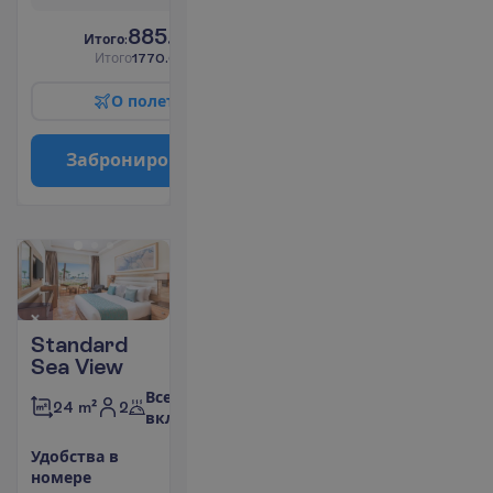
885.00
И
т
о
г
о
:
€/чел.
И
т
о
г
о
1770.00
€/группу
О
п
о
л
е
т
е
З
а
б
р
о
н
и
р
о
в
а
т
ь
Standard
Sea View
Все
2
24 m²
включено
У
д
о
б
с
т
в
а
в
н
о
м
е
р
е