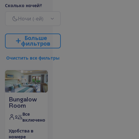
С
к
о
л
ь
к
о
н
о
ч
е
й
?
Н
о
ч
и
(
-
е
й
)
Б
о
л
ь
ш
е
ф
и
л
ь
т
р
о
в
О
ч
и
с
т
и
т
ь
в
с
е
ф
и
л
ь
т
р
ы
Bungalow
Room
Все
2
включено
У
д
о
б
с
т
в
а
в
н
о
м
е
р
е