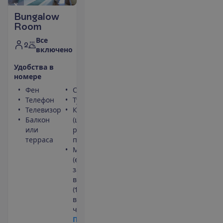
Bungalow
Room
Все
2
включено
У
д
о
б
с
т
в
а
в
н
о
м
е
р
е
Фен
Сейф
Телефон
Туалет
Телевизор
Кондиционер
Балкон
(центральный,
или
работает
терраса
периодически)
Мини-бар
(ежедневно
заполняется
водой)
(1 бутылка
воды на
человека)
П
о
д
р
о
б
н
е
е