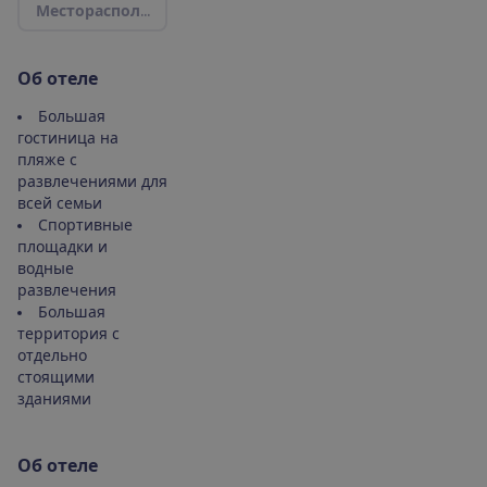
М
е
с
т
о
р
а
с
п
о
л
о
ж
е
н
и
е
|
К
а
р
т
а
О
б
о
т
е
л
е
Большая
гостиница на
пляже с
развлечениями для
всей семьи
Спортивные
площадки и
водные
развлечения
Большая
территория с
отдельно
стоящими
зданиями
О
б
о
т
е
л
е