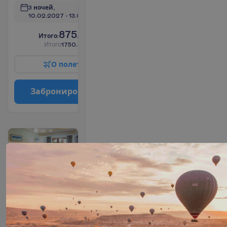
3 ночей, 
10.02.2027
 - 
13.02.2027
875.00
И
т
о
г
о
:
€/чел.
И
т
о
г
о
1750.00
€/группу
О
п
о
л
е
т
е
З
а
б
р
о
н
и
р
о
в
а
т
ь
Bungalow
Room
Все
2
включено