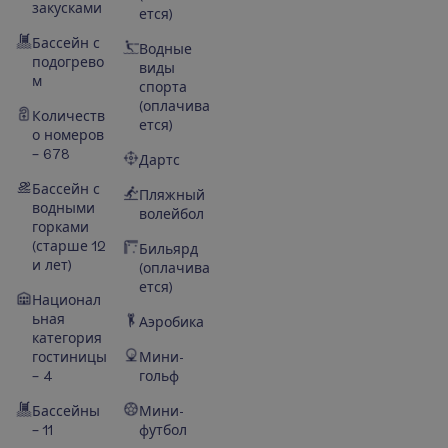
закусками
ется)
Бассейн с
Водные
подогрево
виды
м
спорта
(оплачива
Количеств
ется)
о номеров
– 678
Дартс
Бассейн с
Пляжный
водными
волейбол
горками
(старше 12
Бильярд
и лет)
(оплачива
ется)
Национал
ьная
Аэробика
категория
гостиницы
Мини-
– 4
гольф
Бассейны
Мини-
– 11
футбол