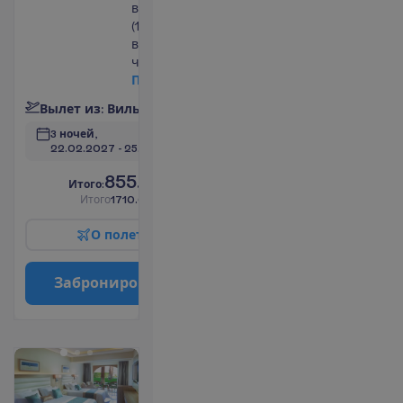
водой)
(1 бутылка
воды на
человека)
П
о
д
р
о
б
н
е
е
В
ы
л
е
т
и
з
:
В
и
л
ь
н
ю
с
3 ночей, 
22.02.2027
 - 
25.02.2027
855.00
И
т
о
г
о
:
€/чел.
И
т
о
г
о
1710.00
€/группу
О
п
о
л
е
т
е
З
а
б
р
о
н
и
р
о
в
а
т
ь