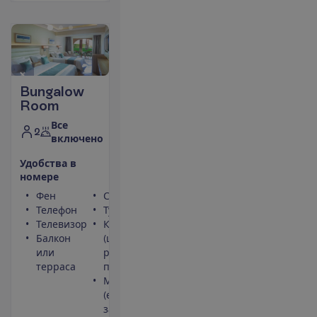
Bungalow
Room
Все
2
включено
У
д
о
б
с
т
в
а
в
н
о
м
е
р
е
Фен
Сейф
Телефон
Туалет
Телевизор
Кондиционер
Балкон
(центральный,
или
работает
терраса
периодически)
Мини-бар
(ежедневно
заполняется