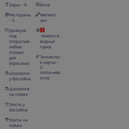
Бары – 9
Боча
Рестораны
Фитнесс
– 5
зал
Джакузи
под
Имеются
открытым
водные
небом
горки
(только
Теннисны
для
е корты –
взрослых)
2
(оплачива
Шезлонги
ется)
у бассейна
Шезлонги
на пляже
Зонты у
бассейна
Зонты на
пляже