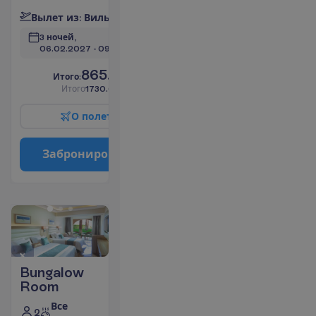
В
ы
л
е
т
и
з
:
В
и
л
ь
н
ю
с
3 ночей, 
06.02.2027
 - 
09.02.2027
865.00
И
т
о
г
о
:
€/чел.
И
т
о
г
о
1730.00
€/группу
О
п
о
л
е
т
е
З
а
б
р
о
н
и
р
о
в
а
т
ь
Bungalow
Room
Все
2