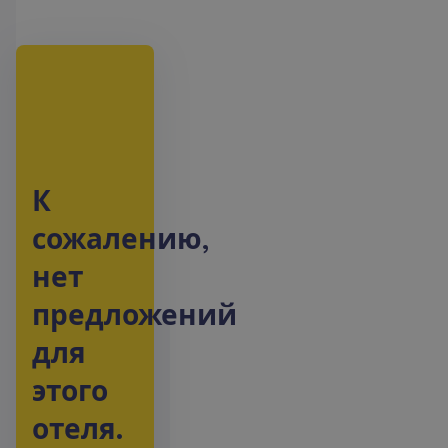
К
с
о
ж
а
л
е
н
и
ю
,
н
е
т
п
р
е
д
л
о
ж
е
н
и
й
д
л
я
э
т
о
г
о
о
т
е
л
я
.