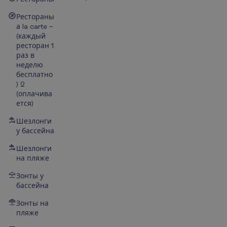
Рестораны
а la carte –
(каждый
ресторан 1
раз в
неделю
бесплатно
)
2
(оплачива
ется)
Шезлонги
у бассейна
Шезлонги
на пляже
Зонты у
бассейна
Зонты на
пляже