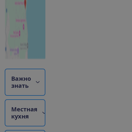
В
а
ж
н
о
з
н
а
т
ь
М
е
с
т
н
а
я
к
у
х
н
я