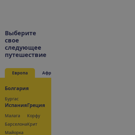
В
ы
б
е
р
и
т
е
с
в
о
е
с
л
е
д
у
ю
щ
е
е
п
у
т
е
ш
е
с
т
в
и
е
Европа
Африка
Азия
Болгария
Бургас
Испания
Греция
Малага
Корфу
Барселона
Крит
Майорка