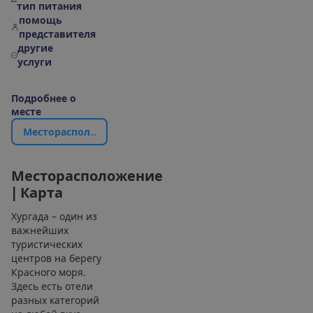
тип питания
помощь
представителя
другие
услуги
П
о
д
р
о
б
н
е
е
о
м
е
с
т
е
М
е
с
т
о
р
а
с
п
о
л
о
ж
е
н
и
е
|
К
а
р
т
а
М
е
с
т
о
р
а
с
п
о
л
о
ж
е
н
и
е
|
К
а
р
т
а
Хургада – один из
важнейших
туристических
центров на берегу
Красного моря.
Здесь есть отели
разных категорий