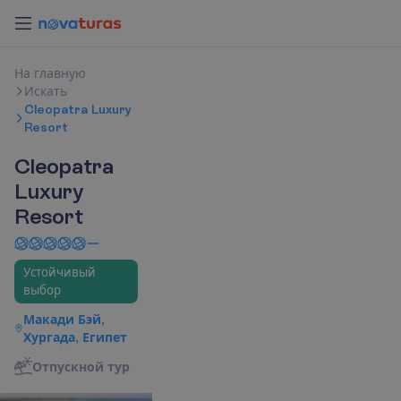
Н
а
г
л
а
в
н
у
ю
И
с
к
а
т
ь
Cleopatra Luxury
Resort
Cleopatra
Luxury
Resort
Устойчивый
выбор
Макади Бэй,
Хургада, Египет
О
т
п
у
с
к
н
о
й
т
у
р