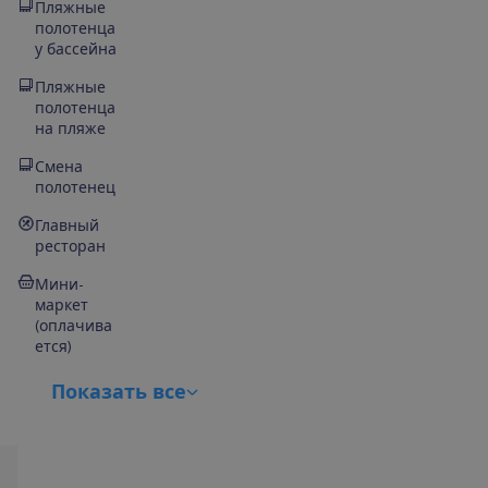
Пляжные
полотенца
у бассейна
Пляжные
полотенца
на пляже
Смена
полотенец
Главный
ресторан
Мини-
маркет
(оплачива
ется)
П
о
к
а
з
а
т
ь
в
с
е