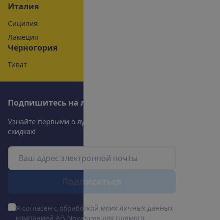
Италия
Сицилия
Ламеция
Черногория
Тиват
П
о
д
п
и
ш
и
т
е
с
ь
н
а
л
у
ч
ш
и
е
п
р
е
д
л
о
ж
е
н
и
я
!
У
з
н
а
й
т
е
п
е
р
в
ы
м
и
о
л
у
ч
ш
и
х
п
р
е
д
л
о
ж
е
н
и
я
х
и
с
к
и
д
к
а
х
!
П
о
д
п
и
с
а
т
ь
с
я
Я согласен с обработкой моих личных данных
компанией AB Novaturas для прямого