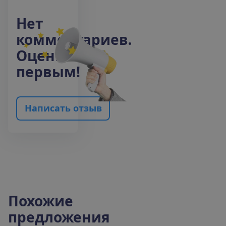
Н
е
т
к
о
м
м
е
н
т
а
р
и
е
в
.
О
ц
е
н
и
т
е
п
е
р
в
ы
м
!
Н
а
п
и
с
а
т
ь
о
т
з
ы
в
Похожие
предложения