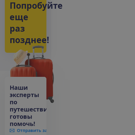
П
о
п
р
о
б
у
й
т
е
е
щ
е
р
а
з
п
о
з
д
н
е
е
!
Наши
эксперты
по
путешествиям
готовы
помочь!
Отправить запрос
+370 661 06005