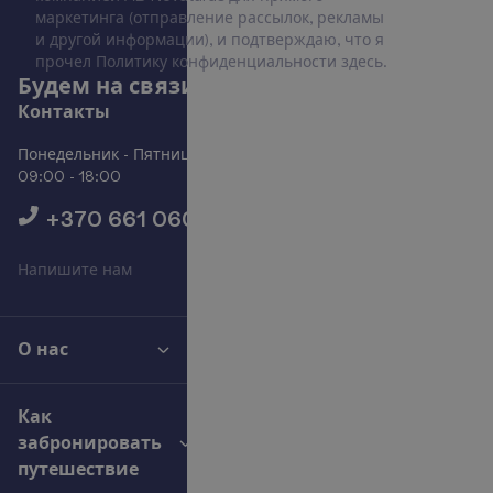
маркетинга (отправление рассылок, рекламы
и другой информации), и подтверждаю, что я
прочел Политику конфиденциальности
здесь
.
Б
у
д
е
м
н
а
с
в
я
з
и
!
К
о
н
т
а
к
т
ы
Понедельник - Пятница
09:00 - 18:00
+370 661 06005
Н
а
п
и
ш
и
т
е
н
а
м
О нас
Как
забронировать
путешествие