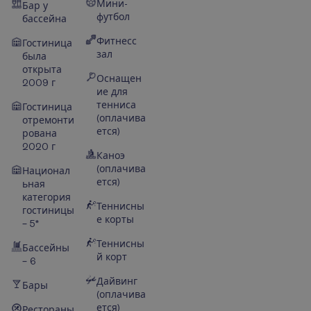
Мини-
Бар у
футбол
бассейна
Фитнесс
Гостиница
зал
была
открыта
Оснащен
2009 г
ие для
тенниса
Гостиница
(оплачива
отремонти
ется)
рована
2020 г
Каноэ
(оплачива
Национал
ется)
ьная
категория
Теннисны
гостиницы
е корты
– 5*
Теннисны
Бассейны
й корт
– 6
Дайвинг
Бары
(оплачива
ется)
Рестораны