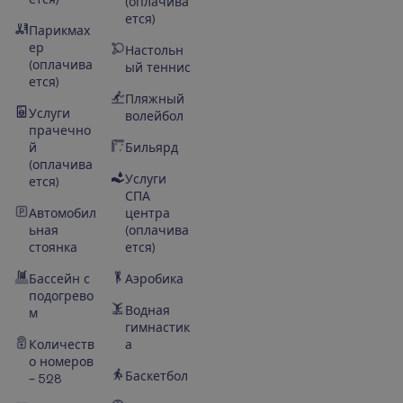
(оплачива
ется)
Парикмах
ер
Настольн
(оплачива
ый теннис
ется)
Пляжный
Услуги
волейбол
прачечно
й
Бильярд
(оплачива
Услуги
ется)
СПА
Автомобил
центра
ьная
(оплачива
стоянка
ется)
Бассейн с
Аэробика
подогрево
Водная
м
гимнастик
Количеств
а
о номеров
Баскетбол
– 528