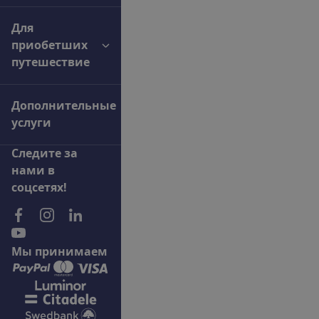
Для
приобетших
путешествие
Дополнительные
услуги
С
л
е
д
и
т
е
з
а
н
а
м
и
в
с
о
ц
с
е
т
я
х
!
М
ы
п
р
и
н
и
м
а
е
м