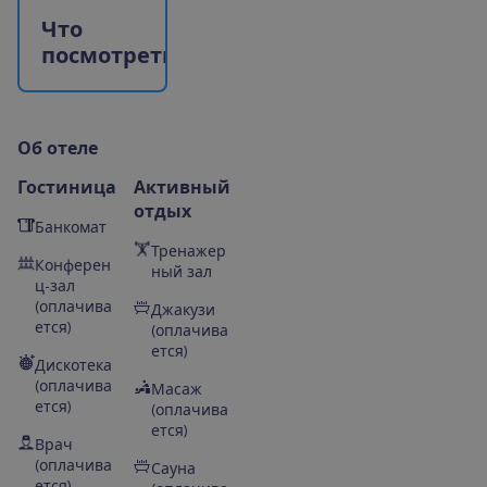
Ч
т
о
п
о
с
м
о
т
р
е
т
ь
?
О
б
о
т
е
л
е
Гостиница
Активный
отдых
Банкомат
Тренажер
Конферен
ный зал
ц-зал
(оплачива
Джакузи
ется)
(оплачива
ется)
Дискотека
(оплачива
Масаж
ется)
(оплачива
ется)
Врач
(оплачива
Сауна
ется)