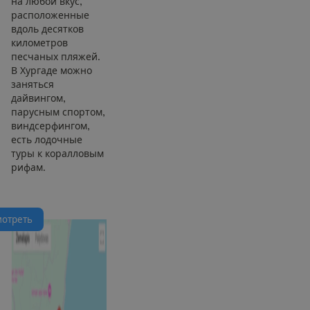
на любой вкус,
расположенные
вдоль десятков
километров
песчаных пляжей.
В Хургаде можно
заняться
дайвингом,
парусным спортом,
виндсерфингом,
есть лодочные
туры к коралловым
рифам.
м
о
т
р
е
т
ь