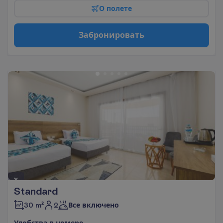
О
п
о
л
е
т
е
З
а
б
р
о
н
и
р
о
в
а
т
ь
Standard
2
30 m²
Все включено
У
д
о
б
с
т
в
а
в
н
о
м
е
р
е