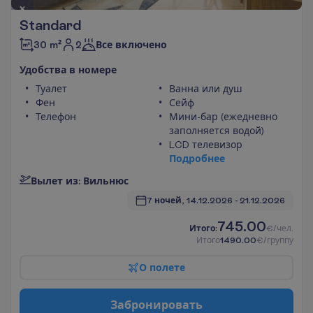
Standard
2
30 m²
Все включено
У
д
о
б
с
т
в
а
в
н
о
м
е
р
е
Туалет
Ванна или душ
Фен
Сейф
Телефон
Мини-бар (ежедневно
заполняется водой)
LCD телевизор
П
о
д
р
о
б
н
е
е
В
ы
л
е
т
и
з
:
В
и
л
ь
н
ю
с
7 ночей, 
14.12.2026
 - 
21.12.2026
745.00
И
т
о
г
о
:
€/чел.
И
т
о
г
о
1490.00
€/группу
О
п
о
л
е
т
е
З
а
б
р
о
н
и
р
о
в
а
т
ь