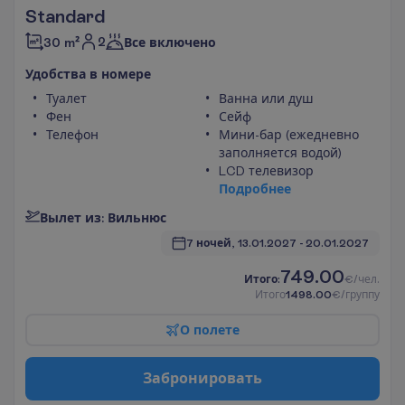
Standard
2
30 m²
Все включено
У
д
о
б
с
т
в
а
в
н
о
м
е
р
е
Туалет
Ванна или душ
Фен
Сейф
Телефон
Мини-бар (ежедневно
заполняется водой)
LCD телевизор
П
о
д
р
о
б
н
е
е
В
ы
л
е
т
и
з
:
В
и
л
ь
н
ю
с
7 ночей, 
13.01.2027
 - 
20.01.2027
749.00
И
т
о
г
о
:
€/чел.
И
т
о
г
о
1498.00
€/группу
О
п
о
л
е
т
е
З
а
б
р
о
н
и
р
о
в
а
т
ь