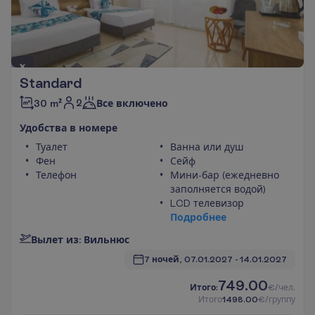
Standard
2
30 m²
Все включено
У
д
о
б
с
т
в
а
в
н
о
м
е
р
е
Туалет
Ванна или душ
Фен
Сейф
Телефон
Мини-бар (ежедневно
заполняется водой)
LCD телевизор
П
о
д
р
о
б
н
е
е
В
ы
л
е
т
и
з
:
В
и
л
ь
н
ю
с
7 ночей, 
07.01.2027
 - 
14.01.2027
749.00
И
т
о
г
о
:
€/чел.
И
т
о
г
о
1498.00
€/группу