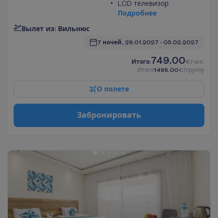
LCD телевизор
П
о
д
р
о
б
н
е
е
В
ы
л
е
т
и
з
:
В
и
л
ь
н
ю
с
7 ночей, 
29.01.2027
 - 
05.02.2027
749.00
И
т
о
г
о
:
€/чел.
И
т
о
г
о
1498.00
€/группу
О
п
о
л
е
т
е
З
а
б
р
о
н
и
р
о
в
а
т
ь