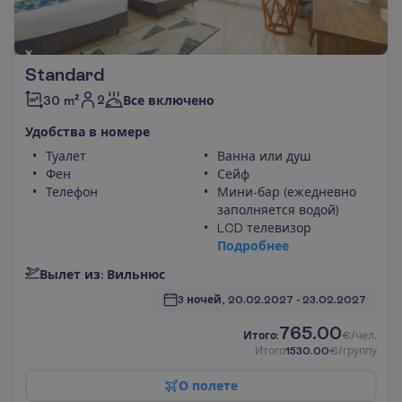
Standard
2
30 m²
Все включено
У
д
о
б
с
т
в
а
в
н
о
м
е
р
е
Туалет
Ванна или душ
Фен
Сейф
Телефон
Мини-бар (ежедневно
заполняется водой)
LCD телевизор
П
о
д
р
о
б
н
е
е
В
ы
л
е
т
и
з
:
В
и
л
ь
н
ю
с
3 ночей, 
20.02.2027
 - 
23.02.2027
765.00
И
т
о
г
о
:
€/чел.
И
т
о
г
о
1530.00
€/группу
О
п
о
л
е
т
е