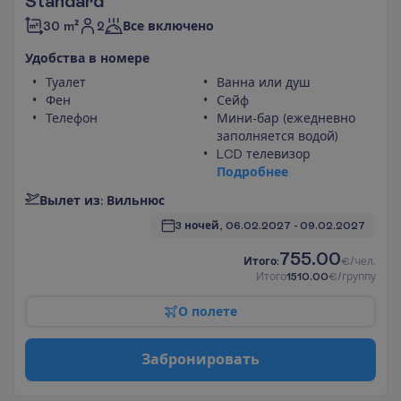
Standard
2
30 m²
Все включено
У
д
о
б
с
т
в
а
в
н
о
м
е
р
е
Туалет
Ванна или душ
Фен
Сейф
Телефон
Мини-бар (ежедневно
заполняется водой)
LCD телевизор
П
о
д
р
о
б
н
е
е
В
ы
л
е
т
и
з
:
В
и
л
ь
н
ю
с
3 ночей, 
06.02.2027
 - 
09.02.2027
755.00
И
т
о
г
о
:
€/чел.
И
т
о
г
о
1510.00
€/группу
О
п
о
л
е
т
е
З
а
б
р
о
н
и
р
о
в
а
т
ь