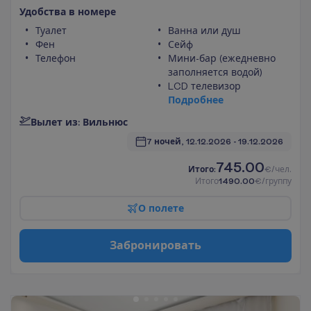
У
д
о
б
с
т
в
а
в
н
о
м
е
р
е
Туалет
Ванна или душ
Фен
Сейф
Телефон
Мини-бар (ежедневно
заполняется водой)
LCD телевизор
П
о
д
р
о
б
н
е
е
В
ы
л
е
т
и
з
:
В
и
л
ь
н
ю
с
7 ночей, 
12.12.2026
 - 
19.12.2026
745.00
И
т
о
г
о
:
€/чел.
И
т
о
г
о
1490.00
€/группу
О
п
о
л
е
т
е
З
а
б
р
о
н
и
р
о
в
а
т
ь