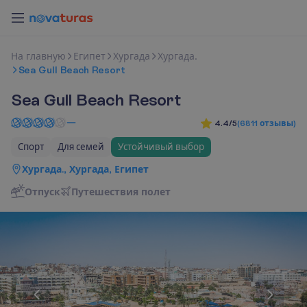
Н
а
г
л
а
в
н
у
ю
Египет
Хургада
Хургада.
Sea Gull Beach Resort
Sea Gull Beach Resort
4.4/5
(
6811
отзывы
)
Спорт
Для семей
Устойчивый выбор
Хургада., Хургада, Египет
Отпуск
П
у
т
е
ш
е
с
т
в
и
я
п
о
л
е
т