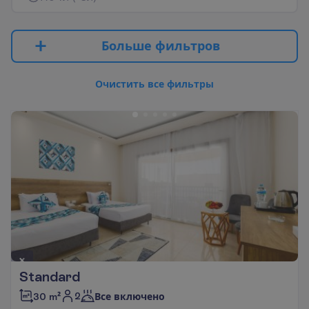
Б
о
л
ь
ш
е
ф
и
л
ь
т
р
о
в
О
ч
и
с
т
и
т
ь
в
с
е
ф
и
л
ь
т
р
ы
Standard
2
30 m²
Все включено