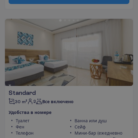
Standard
2
30 m²
Все включено
У
д
о
б
с
т
в
а
в
н
о
м
е
р
е
Туалет
Ванна или душ
Фен
Сейф
Телефон
Мини-бар (ежедневно