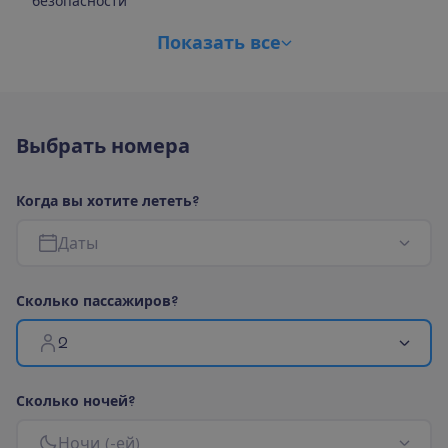
безопасности
П
о
к
а
з
а
т
ь
в
с
е
В
ы
б
р
а
т
ь
н
о
м
е
р
а
К
о
г
д
а
в
ы
х
о
т
и
т
е
л
е
т
е
т
ь
?
Д
а
т
ы
С
к
о
л
ь
к
о
п
а
с
с
а
ж
и
р
о
в
?
2
С
к
о
л
ь
к
о
н
о
ч
е
й
?
Н
о
ч
и
(
-
е
й
)