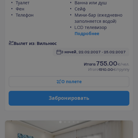
Туалет
Ванна или душ
Фен
Сейф
Телефон
Мини-бар (ежедневно
заполняется водой)
LCD телевизор
П
о
д
р
о
б
н
е
е
В
ы
л
е
т
и
з
:
В
и
л
ь
н
ю
с
3 ночей, 
22.02.2027
 - 
25.02.2027
755.00
И
т
о
г
о
:
€/чел.
И
т
о
г
о
1510.00
€/группу
О
п
о
л
е
т
е
З
а
б
р
о
н
и
р
о
в
а
т
ь