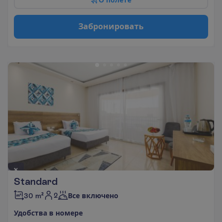
З
а
б
р
о
н
и
р
о
в
а
т
ь
Standard
2
30 m²
Все включено
У
д
о
б
с
т
в
а
в
н
о
м
е
р
е