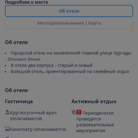
П
о
д
р
о
б
н
е
е
о
м
е
с
т
е
О
б
о
т
е
л
е
М
е
с
т
о
р
а
с
п
о
л
о
ж
е
н
и
е
|
К
а
р
т
а
О
б
о
т
е
л
е
Городской отель на оживленной главной улице Хургады
- Sheraton Street
В отеле два корпуса - старый и новый
Большой отель, ориентированный на семейный отдых
О
б
о
т
е
л
е
Гостиница
Активный отдых
Круглосуточный врач
Периодически
(оплачивается)
проводятся
развлекательные
Кинотеатр (оплачивается)
мероприятия