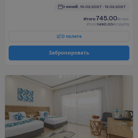
3 ночей, 
10.02.2027
 - 
13.02.2027
745.00
И
т
о
г
о
:
€/чел.
И
т
о
г
о
1490.00
€/группу
О
п
о
л
е
т
е
З
а
б
р
о
н
и
р
о
в
а
т
ь