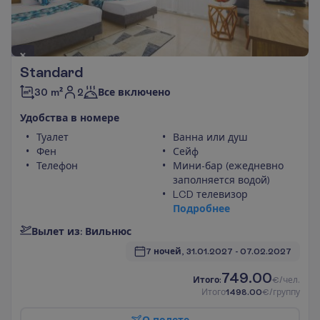
Standard
2
30 m²
Все включено
У
д
о
б
с
т
в
а
в
н
о
м
е
р
е
Туалет
Ванна или душ
Фен
Сейф
Телефон
Мини-бар (ежедневно
заполняется водой)
LCD телевизор
П
о
д
р
о
б
н
е
е
В
ы
л
е
т
и
з
:
В
и
л
ь
н
ю
с
7 ночей, 
31.01.2027
 - 
07.02.2027
749.00
И
т
о
г
о
:
€/чел.
И
т
о
г
о
1498.00
€/группу
О
п
о
л
е
т
е