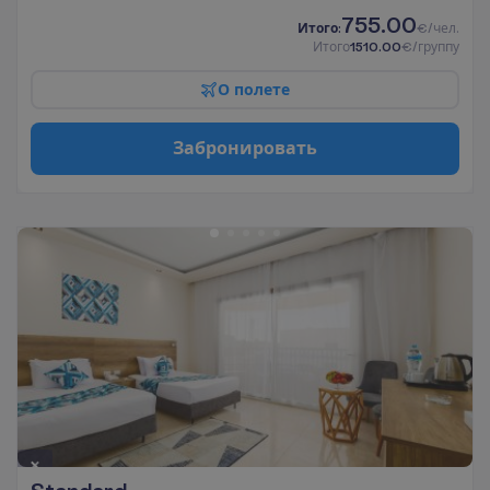
755.00
И
т
о
г
о
:
€/чел.
И
т
о
г
о
1510.00
€/группу
О
п
о
л
е
т
е
З
а
б
р
о
н
и
р
о
в
а
т
ь