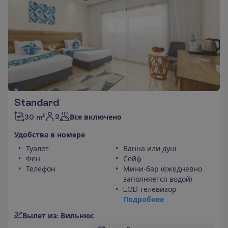
Standard
2
30 m²
Все включено
У
д
о
б
с
т
в
а
в
н
о
м
е
р
е
Туалет
Ванна или душ
Фен
Сейф
Телефон
Мини-бар (ежедневно
заполняется водой)
LCD телевизор
П
о
д
р
о
б
н
е
е
В
ы
л
е
т
и
з
:
В
и
л
ь
н
ю
с