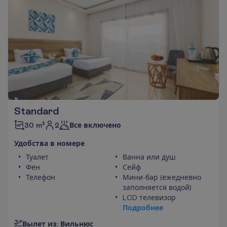
Standard
2
30 m²
Все включено
У
д
о
б
с
т
в
а
в
н
о
м
е
р
е
Туалет
Ванна или душ
Фен
Сейф
Телефон
Мини-бар (ежедневно
заполняется водой)
LCD телевизор
П
о
д
р
о
б
н
е
е
В
ы
л
е
т
и
з
:
В
и
л
ь
н
ю
с