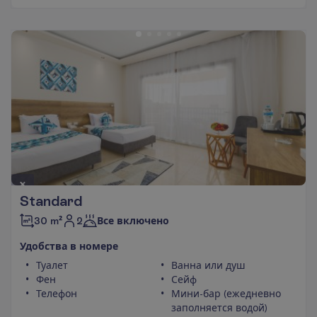
Standard
2
30 m²
Все включено
У
д
о
б
с
т
в
а
в
н
о
м
е
р
е
Туалет
Ванна или душ
Фен
Сейф
Телефон
Мини-бар (ежедневно
заполняется водой)