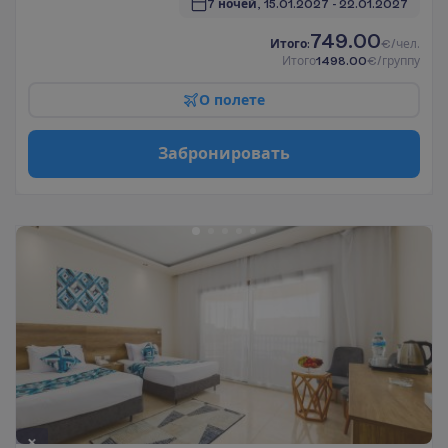
7 ночей, 
15.01.2027
 - 
22.01.2027
749.00
И
т
о
г
о
:
€/чел.
И
т
о
г
о
1498.00
€/группу
О
п
о
л
е
т
е
З
а
б
р
о
н
и
р
о
в
а
т
ь