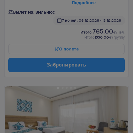
П
о
д
р
о
б
н
е
е
В
ы
л
е
т
и
з
:
В
и
л
ь
н
ю
с
7 ночей, 
06.12.2026
 - 
13.12.2026
765.00
И
т
о
г
о
:
€/чел.
И
т
о
г
о
1530.00
€/группу
О
п
о
л
е
т
е
З
а
б
р
о
н
и
р
о
в
а
т
ь