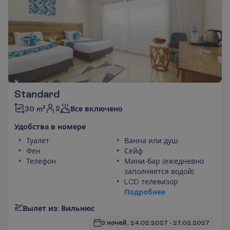
Standard
2
30 m²
Все включено
У
д
о
б
с
т
в
а
в
н
о
м
е
р
е
Туалет
Ванна или душ
Фен
Сейф
Телефон
Мини-бар (ежедневно
заполняется водой)
LCD телевизор
П
о
д
р
о
б
н
е
е
В
ы
л
е
т
и
з
:
В
и
л
ь
н
ю
с
3 ночей, 
24.02.2027
 - 
27.02.2027