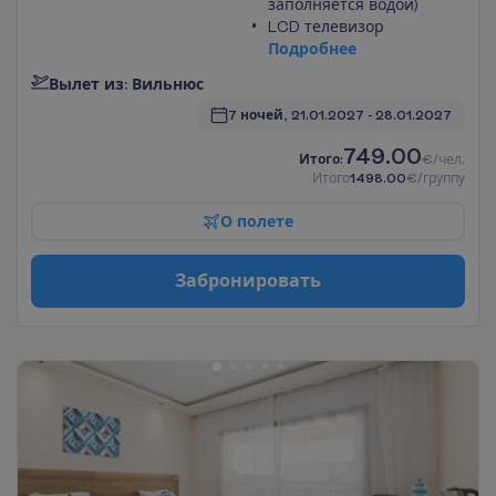
заполняется водой)
LCD телевизор
П
о
д
р
о
б
н
е
е
В
ы
л
е
т
и
з
:
В
и
л
ь
н
ю
с
7 ночей, 
21.01.2027
 - 
28.01.2027
749.00
И
т
о
г
о
:
€/чел.
И
т
о
г
о
1498.00
€/группу
О
п
о
л
е
т
е
З
а
б
р
о
н
и
р
о
в
а
т
ь