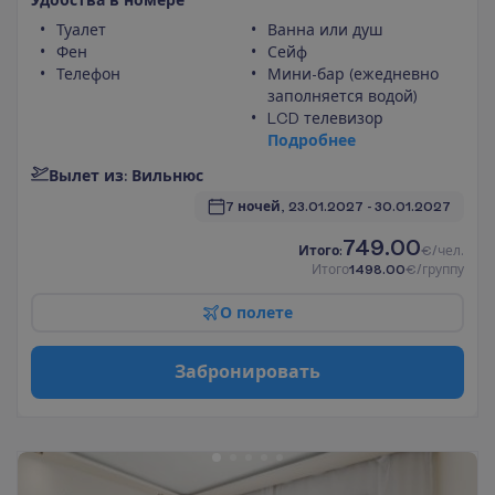
Туалет
Ванна или душ
Фен
Сейф
Телефон
Мини-бар (ежедневно
заполняется водой)
LCD телевизор
П
о
д
р
о
б
н
е
е
В
ы
л
е
т
и
з
:
В
и
л
ь
н
ю
с
7 ночей, 
23.01.2027
 - 
30.01.2027
749.00
И
т
о
г
о
:
€/чел.
И
т
о
г
о
1498.00
€/группу
О
п
о
л
е
т
е
З
а
б
р
о
н
и
р
о
в
а
т
ь