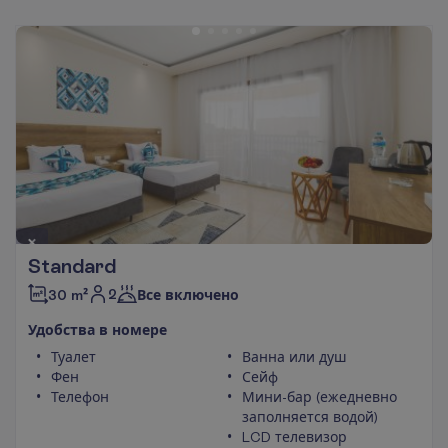
Standard
2
30 m²
Все включено
У
д
о
б
с
т
в
а
в
н
о
м
е
р
е
Туалет
Ванна или душ
Фен
Сейф
Телефон
Мини-бар (ежедневно
заполняется водой)
LCD телевизор