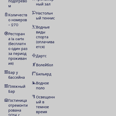
подогрево
ный зал
м
Настольн
Количеств
ый теннис
о номеров
– 270
Водные
виды
Ресторан
спорта
а la carte
(оплачива
(бесплатн
ется)
о один раз
за период
Дартс
проживан
ия)
Волейбол
Бар у
Бильярд
бассейна
Водное
Пляжный
поло
Бар
Освещенн
Гостиница
ый в
отремонти
темное
рована
время
2014 г