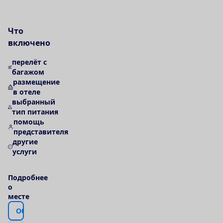
Ч
т
о
в
к
л
ю
ч
е
н
о
перелёт с
багажом
размещение
в отеле
выбранный
тип питания
помощь
представителя
другие
услуги
П
о
д
р
о
б
н
е
е
о
м
е
с
т
е
О
б
о
т
е
л
е