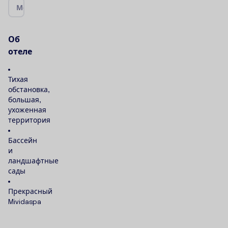
М
е
с
т
о
р
а
с
п
о
л
о
ж
е
н
и
е
|
К
а
р
т
а
О
б
о
т
е
л
е
Тихая
обстановка,
большая,
ухоженная
территория
Бассейн
и
ландшафтные
сады
Прекрасный
Mividaspa