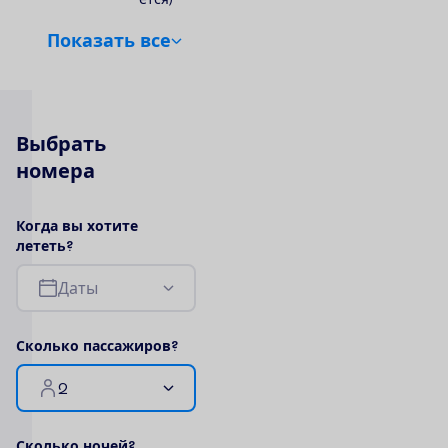
П
о
к
а
з
а
т
ь
в
с
е
В
ы
б
р
а
т
ь
н
о
м
е
р
а
К
о
г
д
а
в
ы
х
о
т
и
т
е
л
е
т
е
т
ь
?
Д
а
т
ы
С
к
о
л
ь
к
о
п
а
с
с
а
ж
и
р
о
в
?
2
С
к
о
л
ь
к
о
н
о
ч
е
й
?