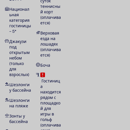
суток
теннисны
Национал
й корт
ьная
(оплачива
категория
ется)
гостиницы
– 5*
Верховая
езда на
Джакузи
лошадях
под
(оплачива
открытым
ется)
небом
(только
Боча
для
взрослых)
Гостиниц
Шезлонги
а
у бассейна
находится
рядом с
Шезлонги
площадко
на пляже
й для
игры в
Зонты у
гольф
бассейна
(оплачива