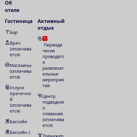
О
б
о
т
е
л
е
Гостиница
Активный
отдых
Бар
Врач
Периоди
(оплачива
чески
ется)
проводятс
я
Магазины
развлекат
(оплачива
ельные
ется)
мероприя
тия
Услуги
прачечно
Центр
й
подводног
(оплачива
о
ется)
плавания
(оплачива
Бассейн
ется)
Бассейн с
Тренажер