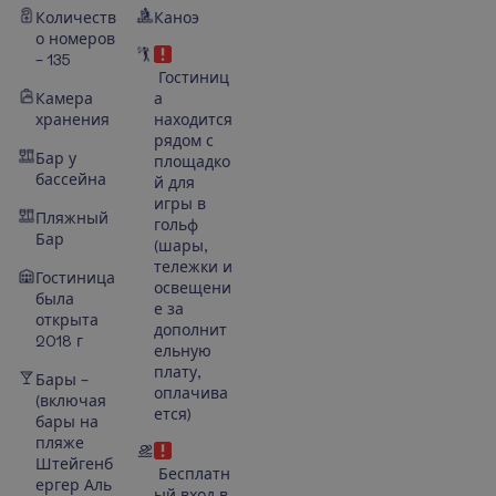
Количеств
Каноэ
о номеров
– 135
Гостиниц
Камера
а
хранения
находится
рядом с
Бар у
площадко
бассейна
й для
игры в
Пляжный
гольф
Бар
(шары,
тележки и
Гостиница
освещени
была
е за
открыта
дополнит
2018 г
ельную
плату,
Бары –
оплачива
(включая
ется)
бары на
пляже
Штейгенб
Бесплатн
ергер Аль
ый вход в