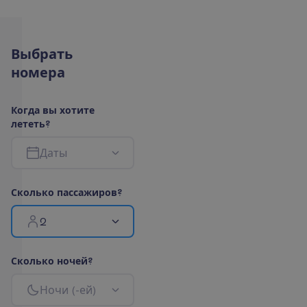
В
ы
б
р
а
т
ь
н
о
м
е
р
а
К
о
г
д
а
в
ы
х
о
т
и
т
е
л
е
т
е
т
ь
?
Д
а
т
ы
С
к
о
л
ь
к
о
п
а
с
с
а
ж
и
р
о
в
?
2
С
к
о
л
ь
к
о
н
о
ч
е
й
?
Н
о
ч
и
(
-
е
й
)