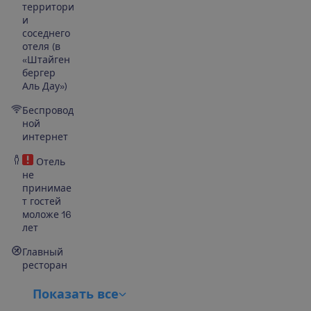
территори
и
соседнего
отеля
(в
«Штайген
бергер
Аль Дау»)
Беспровод
ной
интернет
Отель
не
принимае
т гостей
моложе 16
лет
Главный
ресторан
П
о
к
а
з
а
т
ь
в
с
е