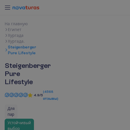
Н
а
г
л
а
в
н
у
ю
Египет
Хургада
Хургада.
Steigenberger
Pure Lifestyle
Steigenberger
Pure
Lifestyle
(
4568
4.9/5
отзывы
)
Для
пар
Устойчивый
выбор