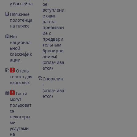
у бассейна
ое
вступлени
Пляжные
е один
полотенца
раз за
на пляже
пребыван
ие с
Нет
предвари
национал
тельным
ьной
брониров
классифик
анием)
ации
(оплачива
ется)
Отель
только для
Снорклин
взрослых
г
(оплачива
Гости
ется)
могут
пользоват
ся
некоторы
ми
услугами
на