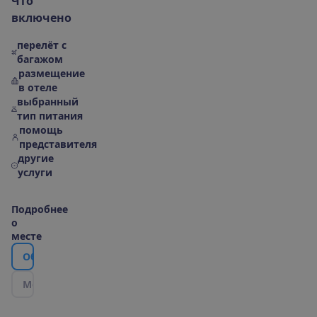
Ч
т
о
в
к
л
ю
ч
е
н
о
перелёт с
багажом
размещение
в отеле
выбранный
тип питания
помощь
представителя
другие
услуги
П
о
д
р
о
б
н
е
е
о
м
е
с
т
е
О
б
о
т
е
л
е
М
е
с
т
о
р
а
с
п
о
л
о
ж
е
н
и
е
|
К
а
р
т
а