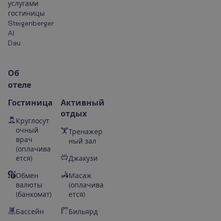
услугами
гостиницы
Steigenberger
Al
Dau
О
б
о
т
е
л
е
Гостиница
Активный
отдых
Круглосут
очный
Тренажер
врач
ный зал
(оплачива
ется)
Джакузи
Обмен
Масаж
валюты
(оплачива
(банкомат)
ется)
Бассейн
Бильярд