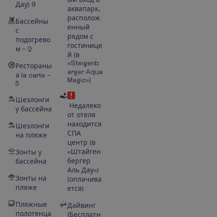
Дау)
9
аквапарк,
располож
Бассейны
енный
с
рядом с
подогрево
гостинице
м – 2
й
(в
«Steigenb
Рестораны
erger Aqua
а la carte –
Magic»)
5
Шезлонги
Недалеко
у бассейна
от отеля
находится
Шезлонги
СПА
на пляже
центр
(в
«Штайген
Зонты у
бергер
бассейна
Аль Дау»)
Зонты на
(оплачива
пляже
ется)
Пляжные
Дайвинг
полотенца
(Бесплатн