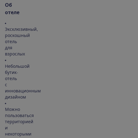
О
б
о
т
е
л
е
Эксклюзивный,
роскошный
отель
для
взрослых
Небольшой
бутик-
отель
с
инновационным
дизайном
Можно
пользоваться
территорией
и
некоторыми