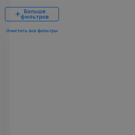
Б
о
л
ь
ш
е
ф
и
л
ь
т
р
о
в
О
ч
и
с
т
и
т
ь
в
с
е
ф
и
л
ь
т
р
ы
Standard
Suite
Все
2