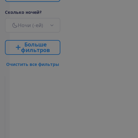
С
к
о
л
ь
к
о
н
о
ч
е
й
?
Н
о
ч
и
(
-
е
й
)
Б
о
л
ь
ш
е
ф
и
л
ь
т
р
о
в
О
ч
и
с
т
и
т
ь
в
с
е
ф
и
л
ь
т
р
ы
Superior
Garden
View
Все
2
40 m²
включено
+
У
д
о
б
с
т
в
а
в