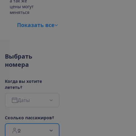
а так же
цены могут
меняться
П
о
к
а
з
а
т
ь
в
с
е
В
ы
б
р
а
т
ь
н
о
м
е
р
а
К
о
г
д
а
в
ы
х
о
т
и
т
е
л
е
т
е
т
ь
?
Д
а
т
ы
С
к
о
л
ь
к
о
п
а
с
с
а
ж
и
р
о
в
?
2