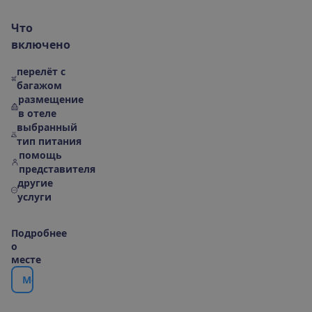
Ч
т
о
в
к
л
ю
ч
е
н
о
перелёт с
багажом
размещение
в отеле
выбранный
тип питания
помощь
представителя
другие
услуги
П
о
д
р
о
б
н
е
е
о
м
е
с
т
е
М
е
с
т
о
р
а
с
п
о
л
о
ж
е
н
и
е
|
К
а
р
т
а