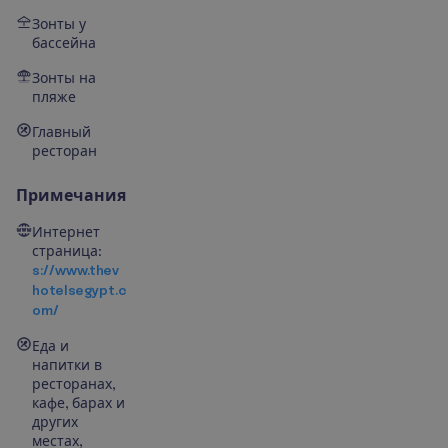
Зонты у
бассейна
Зонты на
пляже
Главный
ресторан
Примечания
Интернет
страница:
s://www.thev
hotelsegypt.c
om/
Еда и
напитки в
ресторанах,
кафе, барах и
других
местах,