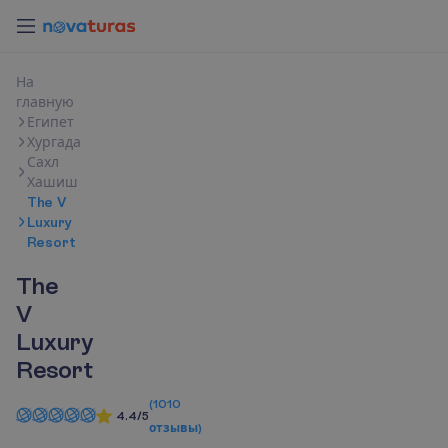
Н
а
г
л
а
в
н
у
ю
Египет
Хургада
Сахл
Хашиш
The V
Luxury
Resort
The
V
Luxury
Resort
(
1010
4.4/5
отзывы
)