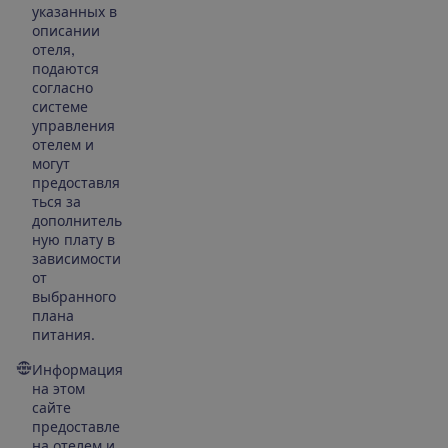
указанных в
описании
отеля,
подаются
согласно
системе
управления
отелем и
могут
предоставля
ться за
дополнитель
ную плату в
зависимости
от
выбранного
плана
питания.
Информация
на этом
сайте
предоставле
на отелем и