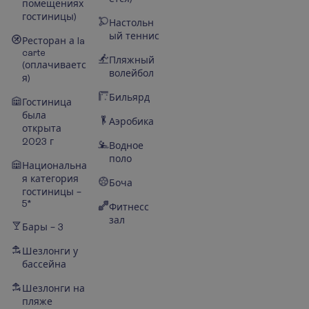
помещениях
гостиницы)
Настольн
ый теннис
Ресторан а la
carte
Пляжный
(оплачиваетс
волейбол
я)
Бильярд
Гостиница
была
Аэробика
открыта
2023 г
Водное
поло
Национальна
я категория
Боча
гостиницы –
5*
Фитнесс
зал
Бары – 3
Шезлонги у
бассейна
Шезлонги на
пляже