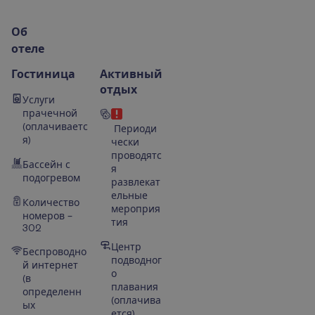
О
б
о
т
е
л
е
Гостиница
Активный
отдых
Услуги
прачечной
(оплачиваетс
Периоди
я)
чески
проводятс
Бассейн с
я
подогревом
развлекат
ельные
Количество
мероприя
номеров –
тия
302
Центр
Беспроводно
подводног
й интернет
о
(в
плавания
определенн
(оплачива
ых
ется)