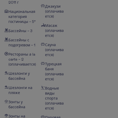
2011 г
Джакузи
(оплачива
Национальная
ется)
категория
гостиницы – 5*
Масаж
(оплачива
Бассейны – 3
ется)
Бассейны с
Сауна
подогревом – 1
(оплачива
Рестораны а la
ется)
carte – 2
Турецкая
(оплачивается)
баня
Шезлонги у
(оплачива
бассейна
ется)
Шезлонги на
Водные
пляже
виды
спорта
Зонты у
(оплачива
бассейна
ется)
Зонты на
Паровая