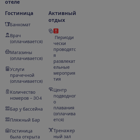
о
т
е
л
е
Гостиница
Активный
отдых
Банкомат
Врач
Периоди
(оплачивается)
чески
проводятс
Магазины
я
(оплачивается)
развлекат
ельные
Услуги
мероприя
прачечной
тия
(оплачивается)
Центр
Количество
подводног
номеров – 304
о
плавания
Бар у бассейна
(оплачива
ется)
Пляжный Бар
Тренажер
Гостиница
ный зал
была открыта