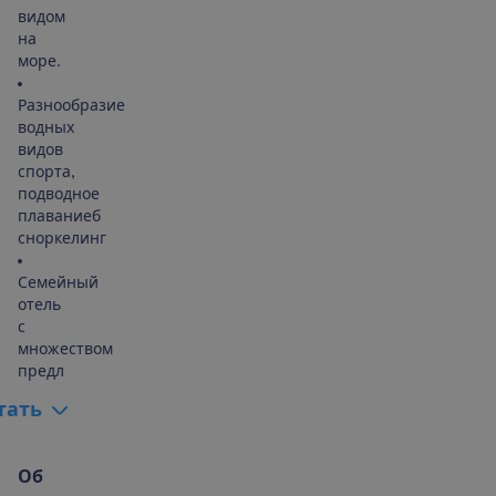
видом
на
море.
Разнообразие
водных
видов
спорта,
подводное
плаваниеб
сноркелинг
Семейный
отель
с
множеством
предл
т
а
т
ь
О
б