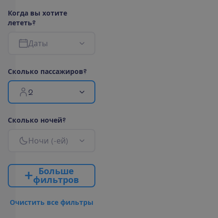
К
о
г
д
а
в
ы
х
о
т
и
т
е
л
е
т
е
т
ь
?
Д
а
т
ы
С
к
о
л
ь
к
о
п
а
с
с
а
ж
и
р
о
в
?
2
С
к
о
л
ь
к
о
н
о
ч
е
й
?
Н
о
ч
и
(
-
е
й
)
Б
о
л
ь
ш
е
ф
и
л
ь
т
р
о
в
О
ч
и
с
т
и
т
ь
в
с
е
ф
и
л
ь
т
р
ы