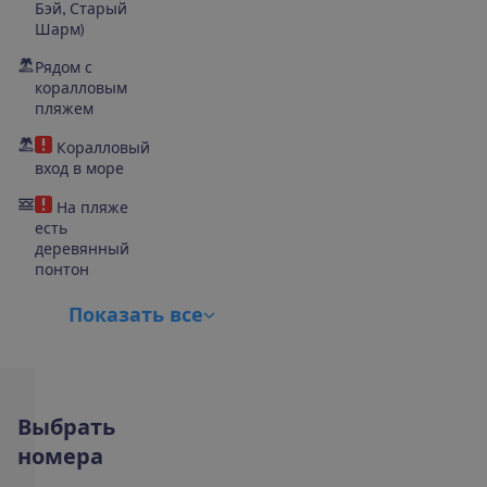
Бэй, Старый
Шарм)
Рядом с
коралловым
пляжем
Коралловый
вход в море
На пляже
есть
деревянный
понтон
П
о
к
а
з
а
т
ь
в
с
е
В
ы
б
р
а
т
ь
н
о
м
е
р
а