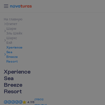
Н
а
г
л
а
в
н
у
ю
Египет
Шарм
Эль Шейх
Шаркс
Бэй
Xperience
Sea
Breeze
Resort
Xperience
Sea
Breeze
Resort
(
11902
4.7/5