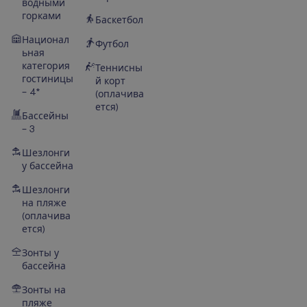
водными
горками
Баскетбол
Национал
Футбол
ьная
категория
Теннисны
гостиницы
й корт
– 4*
(оплачива
ется)
Бассейны
– 3
Шезлонги
у бассейна
Шезлонги
на пляже
(оплачива
ется)
Зонты у
бассейна
Зонты на
пляже