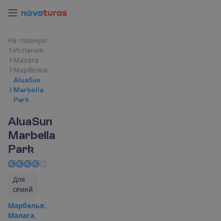
Н
а
г
л
а
в
н
у
ю
Испания
Малага
Марбелья
AluaSun
Marbella
Park
AluaSun
Marbella
Park
Для
семей
Марбелья,
Малага,