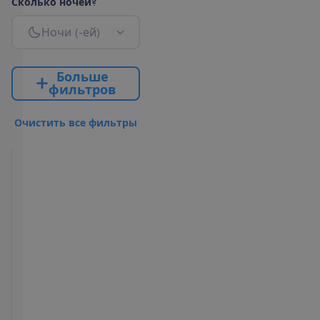
С
к
о
л
ь
к
о
н
о
ч
е
й
?
Н
о
ч
и
(
-
е
й
)
Б
о
л
ь
ш
е
ф
и
л
ь
т
р
о
в
О
ч
и
с
т
и
т
ь
в
с
е
ф
и
л
ь
т
р
ы