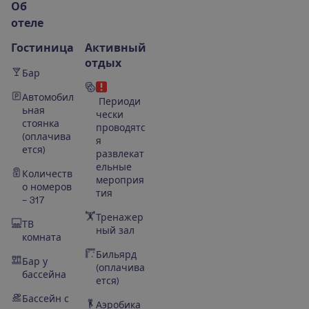
О
б
о
т
е
л
е
Гостиница
Активный
отдых
Бар
Автомобил
Периоди
ьная
чески
стоянка
проводятс
(оплачива
я
ется)
развлекат
ельные
Количеств
мероприя
о номеров
тия
– 317
Тренажер
ТВ
ный зал
комната
Бильярд
Бар у
(оплачива
бассейна
ется)
Бассейн с
Аэробика