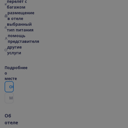
перелёт с
багажом
размещение
в отеле
выбранный
тип питания
помощь
представителя
другие
услуги
П
о
д
р
о
б
н
е
е
о
м
е
с
т
е
О
б
о
т
е
л
е
М
е
с
т
о
р
а
с
п
о
л
о
ж
е
н
и
е
|
К
а
р
т
а
О
б
о
т
е
л
е