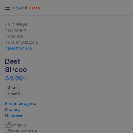
Н
а
г
л
а
в
н
у
ю
Испания
Малага
Бенальмадена
Best Siroco
Best
Siroco
Для
семей
Бенальмадена,
Малага,
Испания
Отпуск
П
у
т
е
ш
е
с
т
в
и
я