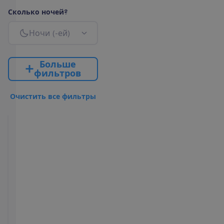
С
к
о
л
ь
к
о
н
о
ч
е
й
?
Н
о
ч
и
(
-
е
й
)
Б
о
л
ь
ш
е
ф
и
л
ь
т
р
о
в
О
ч
и
с
т
и
т
ь
в
с
е
ф
и
л
ь
т
р
ы