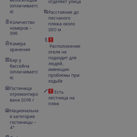
велосипедов
отделяет улица
(оплачиваетс
я)
Расстояние до
песчаного
Количество
пляжа около
номеров –
250 м
398
Камера
Расположение
хранения
отеля не
подходит для
Бар у
людей,
бассейна
имеющих
(оплачиваетс
проблемы при
я)
ходьбе
Гостиница
Есть
отремонтиро
лестница на
вана 2016 г
пляж
Национальна
я категория
гостиницы –
4*