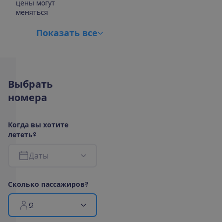
цены могут
меняться
П
о
к
а
з
а
т
ь
в
с
е
В
ы
б
р
а
т
ь
н
о
м
е
р
а
К
о
г
д
а
в
ы
х
о
т
и
т
е
л
е
т
е
т
ь
?
Д
а
т
ы
С
к
о
л
ь
к
о
п
а
с
с
а
ж
и
р
о
в
?
2