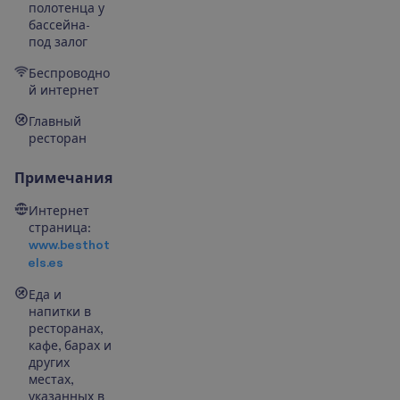
полотенца у
бассейна-
под залог
Беспроводно
й интернет
Главный
ресторан
Примечания
Интернет
страница:
www.besthot
els.es
Еда и
напитки в
ресторанах,
кафе, барах и
других
местах,
указанных в