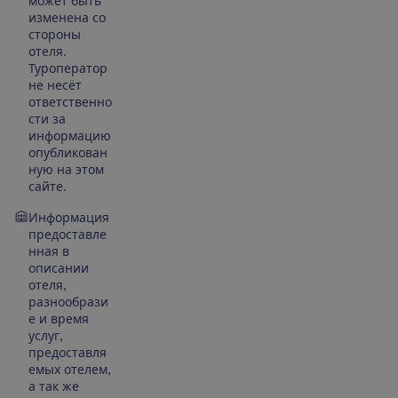
может быть
изменена со
стороны
отеля.
Туроператор
не несёт
ответственно
сти за
информацию
опубликован
ную на этом
сайте.
Информация
предоставле
нная в
описании
отеля,
разнообрази
е и время
услуг,
предоставля
емых отелем,
а так же