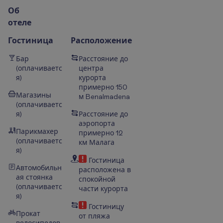
О
б
о
т
е
л
е
Гостиница
Расположение
Бар
Расстояние до
(оплачиваетс
центра
я)
курорта
примерно 150
Магазины
м
Benalmadena
(оплачиваетс
я)
Расстояние до
аэропорта
Парикмахер
примерно 12
(оплачиваетс
км Малага
я)
Гостиница
Автомобильн
расположена в
ая стоянка
спокойной
(оплачиваетс
части курорта
я)
Гостиницу
Прокат
от пляжа