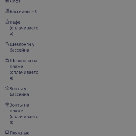
Лифт
Бассейны – 2
Кафе
(оплачиваетс
я)
Шезлонги у
бассейна
Шезлонги на
пляже
(оплачиваетс
я)
Зонты у
бассейна
Зонты на
пляже
(оплачиваетс
я)
Пляжные