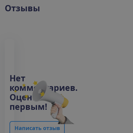
Отзывы
Н
е
т
к
о
м
м
е
н
т
а
р
и
е
в
.
О
ц
е
н
и
т
е
п
е
р
в
ы
м
!
Н
а
п
и
с
а
т
ь
о
т
з
ы
в