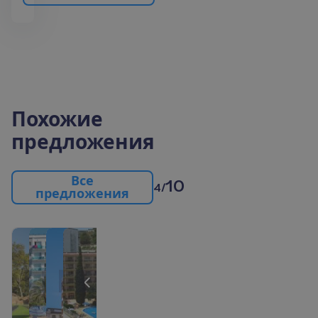
Похожие
предложения
В
с
е
10
4/
п
р
е
д
л
о
ж
е
н
и
я