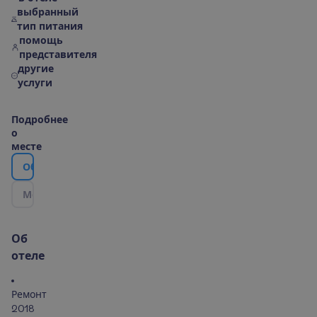
выбранный
тип питания
помощь
представителя
другие
услуги
П
о
д
р
о
б
н
е
е
о
м
е
с
т
е
О
б
о
т
е
л
е
М
е
с
т
о
р
а
с
п
о
л
о
ж
е
н
и
е
|
К
а
р
т
а
О
б
о
т
е
л
е
Ремонт
2018