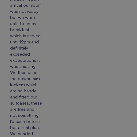
too
arrival our room
loud
was not ready
but we were
able to enjoy
breakfast
which is served
until 12pm and
definitely
exceeded
expectations it
was amazing.
We then used
the downstairs
lockers which
are so handy
and fitted our
suitcases, these
are free and
not something
I’d seen before
but a real plus.
We headed