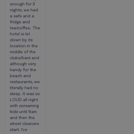
enough for 3
nights, we had
a safe and a
fridge and
tea/coffee. The
hotel is let
down by its
location in the
middle of the
clubs/bars and
although very
handy for the
beach and
restaurants, we
literally had no
sleep. It was so
LOUD all night
with screaming
kids until 6am
and then the
street cleaners
start. I’ve