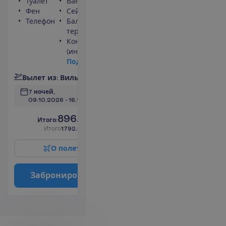
Туалет
Ванна или душ
Фен
Сейф
Телефон
Балкон или
терраса
Кондиционер
(индивидуальный)
П
о
д
р
о
б
н
е
е
В
ы
л
е
т
и
з
:
В
и
л
ь
н
ю
с
7 ночей, 
09.10.2026
 - 
16.10.2026
896.00
И
т
о
г
о
:
€/чел.
И
т
о
г
о
1792.00
€/группу
О
п
о
л
е
т
е
З
а
б
р
о
н
и
р
о
в
а
т
ь