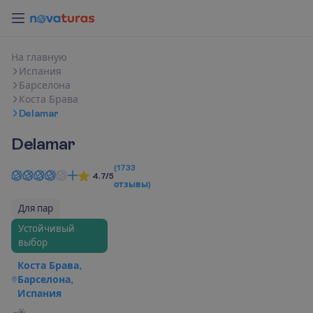
Н
а
г
л
а
в
н
у
ю
Испания
Барселона
Коста Брава
Delamar
Delamar
(
1733
4.7/5
отзывы
)
Для пар
Устойчивый
выбор
Коста Брава,
Барселона,
Испания