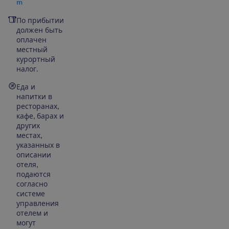
m
По прибытии
должен быть
оплачен
местный
курортный
налог.
Еда и
напитки в
ресторанах,
кафе, барах и
других
местах,
указанных в
описании
отеля,
подаются
согласно
системе
управления
отелем и
могут