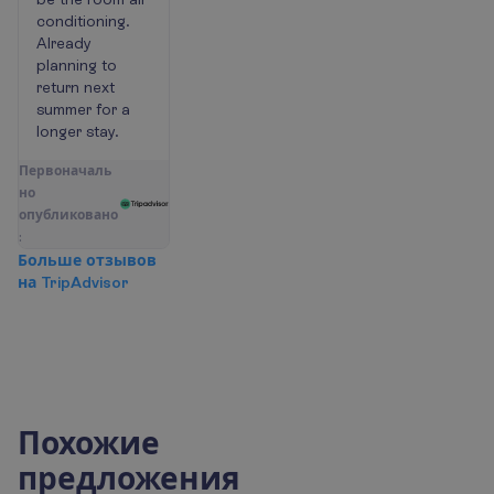
conditioning.
Already
planning to
return next
summer for a
longer stay.
П
е
р
в
о
н
а
ч
а
л
ь
н
о
о
п
у
б
л
и
к
о
в
а
н
о
:
Б
о
л
ь
ш
е
о
т
з
ы
в
о
в
н
а
T
r
i
p
A
d
v
i
s
o
r
Похожие
предложения