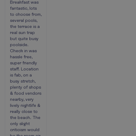
Breakfast was
fantastic, lots
to choose from,
several pools,
the terrace is a
real sun trap
but quite busy
poolside.
Check in was
hassle free,
super friendly
staff. Location
is fab, on a
busy stretch,
plenty of shops
& food vendors
nearby, very
lively nightlife &
really close to
the beach. The
only slight
criticism would
be the room air