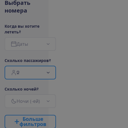
В
ы
б
р
а
т
ь
н
о
м
е
р
а
К
о
г
д
а
в
ы
х
о
т
и
т
е
л
е
т
е
т
ь
?
Д
а
т
ы
С
к
о
л
ь
к
о
п
а
с
с
а
ж
и
р
о
в
?
2
С
к
о
л
ь
к
о
н
о
ч
е
й
?
Н
о
ч
и
(
-
е
й
)
Б
о
л
ь
ш
е
ф
и
л
ь
т
р
о
в