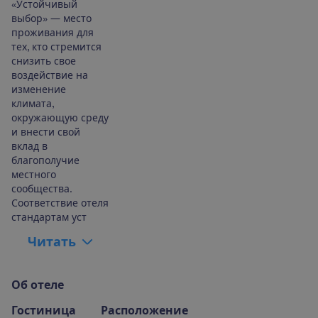
«Устойчивый
выбор» — место
проживания для
тех, кто стремится
снизить свое
воздействие на
изменение
климата,
окружающую среду
и внести свой
вклад в
благополучие
местного
сообщества.
Соответствие отеля
стандартам уст
Ч
и
т
а
т
ь
О
б
о
т
е
л
е
Гостиница
Расположение