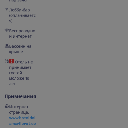
Лобби-бар
(оплачиваетс
я)
Беспроводно
й интернет
Бассейн на
крыше
Отель не
принимает
гостей
моложе 18
лет
Примечания
Интернет
страница:
www.hoteldel
amarlloret.co