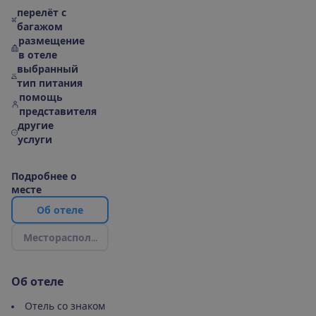
перелёт с
багажом
размещение
в отеле
выбранный
тип питания
помощь
представителя
другие
услуги
П
о
д
р
о
б
н
е
е
о
м
е
с
т
е
О
б
о
т
е
л
е
М
е
с
т
о
р
а
с
п
о
л
о
ж
е
н
и
е
|
К
а
р
т
а
О
б
о
т
е
л
е
Отель со знаком