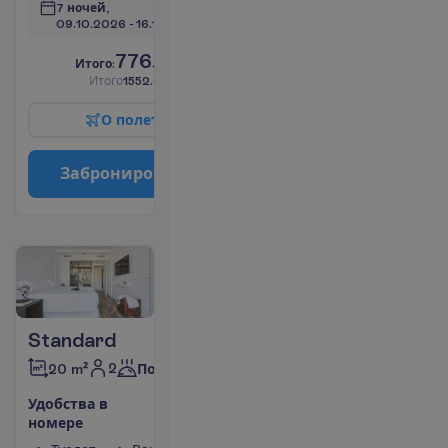
7 ночей, 
09.10.2026
 - 
16.10.2026
776.00
И
т
о
г
о
:
€/чел.
И
т
о
г
о
1552.00
€/группу
О
п
о
л
е
т
е
З
а
б
р
о
н
и
р
о
в
а
т
ь
Standard
2
20 m²
Полупансион
У
д
о
б
с
т
в
а
в
н
о
м
е
р
е