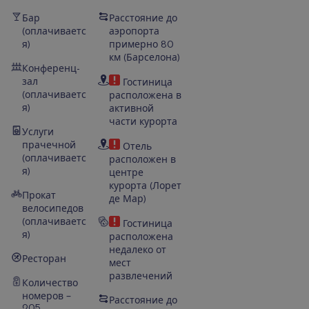
Бар
Расстояние до
(оплачиваетс
аэропорта
я)
примерно 80
км (
Барселона)
Конференц-
зал
Гостиница
(оплачиваетс
расположена в
я)
активной
части курорта
Услуги
прачечной
Отель
(оплачиваетс
расположен в
я)
центре
курорта
(
Лорет
Прокат
де Мар
)
велосипедов
(оплачиваетс
Гостиница
я)
расположена
недалеко от
Ресторан
мест
развлечений
Количество
номеров –
Расстояние до
205