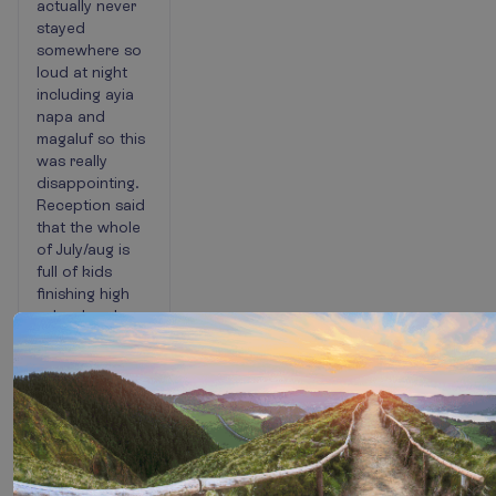
actually never
stayed
somewhere so
loud at night
including ayia
napa and
magaluf so this
was really
disappointing.
Reception said
that the whole
of July/aug is
full of kids
finishing high
school and
descending on
lloret de mar.
So all in all a
beautiful place
but if you want
to relax and
sleep at night in
the high season