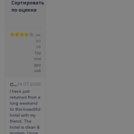
С
о
р
т
и
р
о
в
а
т
ь
п
о
о
ц
е
н
к
е
Jul.
20
26
Гру
ппа
дру
зей
Clean,
14.07.2026
Stunning
I have just
returned from a
hotel,
long weekend
tiny
to this beautiful
balcony
hotel with my
&
friend. The
far
hotel is clean &
modern. Upon