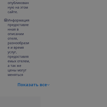
опубликован
ную на этом
сайте.
Информация
предоставле
нная в
описании
отеля,
разнообрази
е и время
услуг,
предоставля
емых отелем,
а так же
цены могут
меняться
П
о
к
а
з
а
т
ь
в
с
е