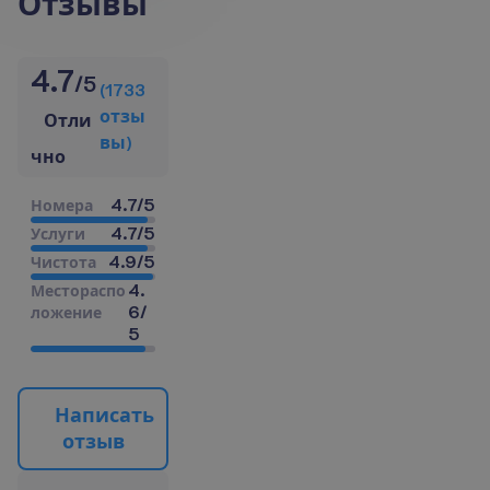
Отзывы
4.7
/
5
(
1733
о
т
з
ы
Отли
в
ы
)
чно
4.7
/
5
Н
о
м
е
р
а
4.7
/
5
У
с
л
у
г
и
4.9
/
5
Ч
и
с
т
о
т
а
4.
М
е
с
т
о
р
а
с
п
о
6
/
л
о
ж
е
н
и
е
5
Н
а
п
и
с
а
т
ь
о
т
з
ы
в