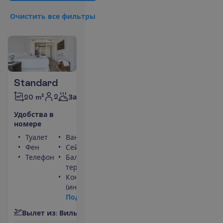
О
ч
и
с
т
и
т
ь
в
с
е
ф
и
л
ь
т
р
ы
Standard
2
20 m²
Завтраки
У
д
о
б
с
т
в
а
в
н
о
м
е
р
е
Туалет
Ванна или душ
Фен
Сейф
Телефон
Балкон или
терраса
Кондиционер
(индивидуальный)
П
о
д
р
о
б
н
е
е
В
ы
л
е
т
и
з
:
В
и
л
ь
н
ю
с