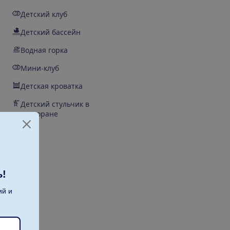
Детский клуб
Детский бассейн
Водная горка
Мини-клуб
Детская кроватка
Детский стульчик в
ресторане
ь!
ий и