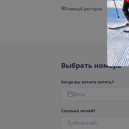
Главный ресторан
В
ы
б
р
а
т
ь
н
о
м
е
р
а
К
о
г
д
а
в
ы
х
о
т
и
т
е
л
е
т
е
т
ь
?
Д
а
т
ы
С
к
о
л
ь
к
о
н
о
ч
е
й
?
Н
о
ч
и
(
-
е
й
)