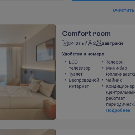
О
ч
и
с
т
и
т
ь
Comfort room
2
24-27 m²
Завтраки
У
д
о
б
с
т
в
а
в
н
о
м
е
р
е
LCD
Телефон
телевизор
Мини-бар
Туалет
(оплачиваетс
Беспроводной
Чайник
интернет
Кондиционер
(центральный
работает
периодически
П
о
д
р
о
б
н
е
е