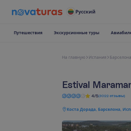
Русский
Путешествия
Экскурсионные туры
Авиабил
Н
а
г
л
а
в
н
у
ю
Испания
Барселон
Estival Marama
4/5
(
3022
отзывы
)
Коста Дорада, Барселона, Ис