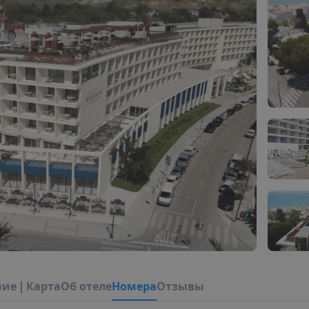
н
и
е
|
К
а
р
т
а
О
б
о
т
е
л
е
Н
о
м
е
р
а
Отзывы