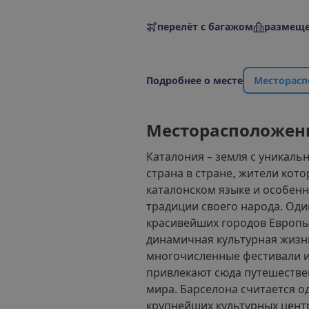
перелёт с багажом
размеще
П
о
д
р
о
б
н
е
е
о
м
е
с
т
е
М
е
с
т
о
р
а
с
п
М
е
с
т
о
р
а
с
п
о
л
о
ж
е
н
Каталония – земля с уникаль
страна в стране, жители кото
каталонском языке и особенн
традиции своего народа. Оди
красивейших городов Европы
динамичная культурная жизн
многочисленные фестивали и
привлекают сюда путешестве
мира. Барселона считается о
крупнейших культурных цент