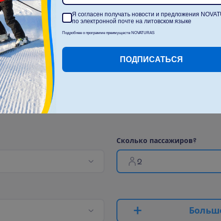
оплачивается)
Я согласен получать новости и предложения NOVA
по электронной почте на литовском языке
Подробнее о программе преимуществ NOVATURAS
П
о
к
а
з
а
т
ь
в
с
е
ПОДПИСАТЬСЯ
С
к
о
л
ь
к
о
п
а
с
с
а
ж
и
р
о
в
?
2
Б
о
л
ь
ш