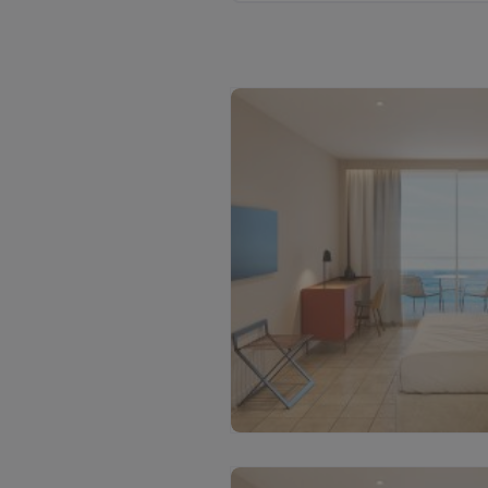
С
м
о
т
р
е
т
ь
в
с
е
ф
о
т
о
(
2
)