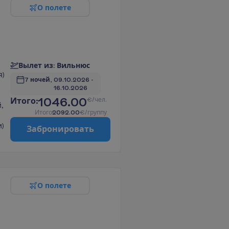
О
п
о
л
е
т
е
В
ы
л
е
т
и
з
:
В
и
л
ь
н
ю
с
я)
7 ночей, 
09.10.2026
 - 
16.10.2026
1046.00
И
т
о
г
о
:
€/чел.
,
И
т
о
г
о
2092.00
€/группу
)
З
а
б
р
о
н
и
р
о
в
а
т
ь
О
п
о
л
е
т
е