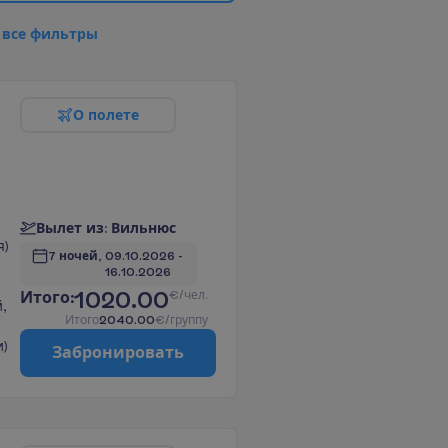
в
с
е
ф
и
л
ь
т
р
ы
О
п
о
л
е
т
е
В
ы
л
е
т
и
з
:
В
и
л
ь
н
ю
с
я)
7 ночей, 
09.10.2026
 - 
16.10.2026
1020.00
И
т
о
г
о
:
€/чел.
,
И
т
о
г
о
2040.00
€/группу
)
З
а
б
р
о
н
и
р
о
в
а
т
ь