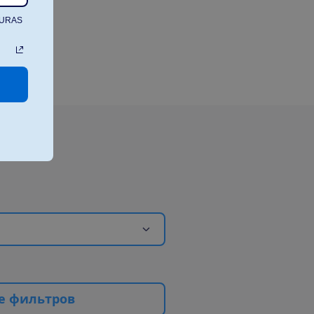
TURAS
е
ф
и
л
ь
т
р
о
в