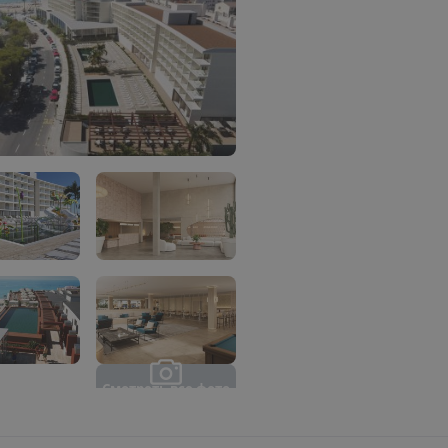
С
м
о
т
р
е
т
ь
в
с
е
ф
о
т
о
(
7
)