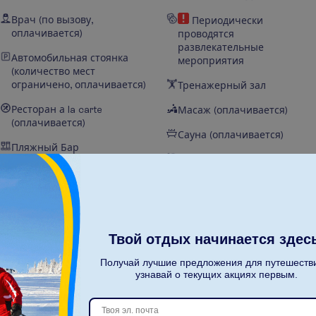
Врач (по вызову,
Периодически
оплачивается)
проводятся
развлекательные
Автомобильная стоянка
мероприятия
(количество мест
ограничено, оплачивается)
Тренажерный зал
Ресторан а la carte
Масаж (оплачивается)
(оплачивается)
Сауна (оплачивается)
Пляжный Бар
Настольный теннис
Национальная категория
Турецкая баня
гостиницы – 4*
(оплачивается)
Бильярд (оплачивается)
Шезлонги у бассейна
Твой отдых начинается здес
В гостинице есть SPA
Пляжные полотенца у
центр (доступ в спа-центр
бассейна- под залог
Получай лучшие предложения для путешеств
узнавай о текущих акциях первым.
только по
(оплачивается)
предварительному
Бассейн на крыше (только
бронированию для гостей
для взрослых 18 +)
старше 16 лет,