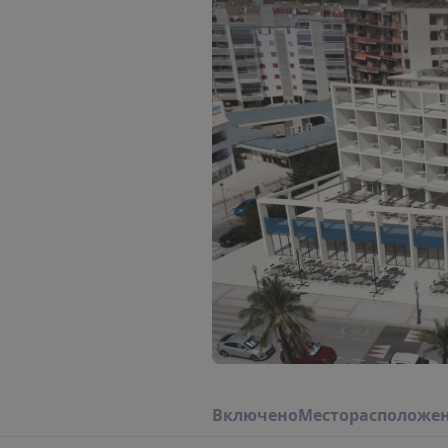
В
к
л
ю
ч
е
н
о
М
е
с
т
о
р
а
с
п
о
л
о
ж
е