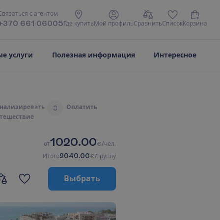
С
в
я
з
а
т
ь
с
я
с
а
г
е
н
т
о
м
+370 661 06005
Г
д
е
к
у
п
и
т
ь
М
о
й
п
р
о
ф
и
л
ь
С
р
а
в
н
и
т
ь
С
п
и
с
о
к
К
о
р
з
и
н
а
е услуги
Полезная информация
Интересное
н
а
л
и
з
и
р
о
в
а
т
ь
О
п
л
а
т
и
т
ь
3
т
е
ш
е
с
т
в
и
е
1020.00
о
т
€/чел.
2040.00
И
т
о
г
о
€/группу
В
ы
б
р
а
т
ь