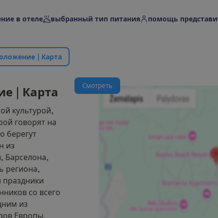
ние в отеле
выбранный тип питания
помощь представи
о
л
о
ж
е
н
и
е
|
К
а
р
т
а
С
м
о
т
р
е
т
ь
и
е
|
К
а
р
т
а
ной культурой,
рой говорят на
о берегут
н из
, Барселона,
ь региона,
 праздники
нников со всего
дним из
ров Европы.