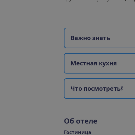
В
а
ж
н
о
з
н
а
т
ь
М
е
с
т
н
а
я
к
у
х
н
я
Ч
т
о
п
о
с
м
о
т
р
е
т
ь
?
О
б
о
т
е
л
е
Гостиница