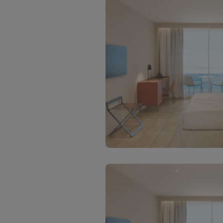
С
м
о
т
р
е
т
ь
в
с
е
ф
о
т
о
(
2
)