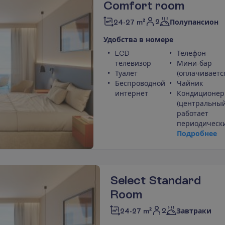
Comfort room
2
24-27 m²
Полупансион
У
д
о
б
с
т
в
а
в
н
о
м
е
р
е
LCD
Телефон
телевизор
Мини-бар
Туалет
(оплачиваетс
Беспроводной
Чайник
интернет
Кондиционер
(центральный
работает
периодически
П
о
д
р
о
б
н
е
е
Select Standard
Room
2
24-27 m²
Завтраки