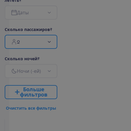
л
е
т
е
т
ь
?
Д
а
т
ы
С
к
о
л
ь
к
о
п
а
с
с
а
ж
и
р
о
в
?
2
С
к
о
л
ь
к
о
н
о
ч
е
й
?
Н
о
ч
и
(
-
е
й
)
Б
о
л
ь
ш
е
ф
и
л
ь
т
р
о
в
О
ч
и
с
т
и
т
ь
в
с
е
ф
и
л
ь
т
р
ы
Classic