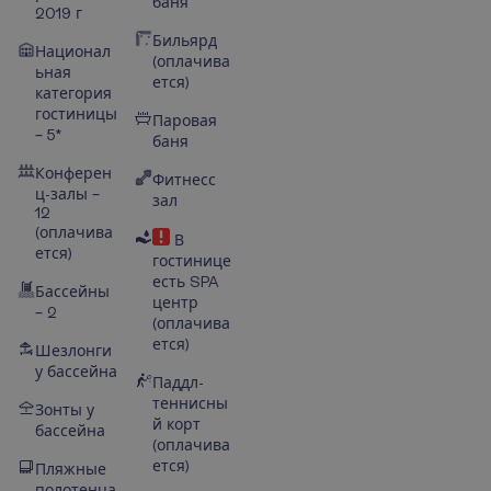
баня
2019 г
Бильярд
Национал
(оплачива
ьная
ется)
категория
гостиницы
Паровая
– 5*
баня
Конферен
Фитнесс
ц-залы –
зал
12
(оплачива
В
ется)
гостинице
есть SPA
Бассейны
центр
– 2
(оплачива
ется)
Шезлонги
у бассейна
Паддл-
теннисны
Зонты у
й корт
бассейна
(оплачива
ется)
Пляжные
полотенца