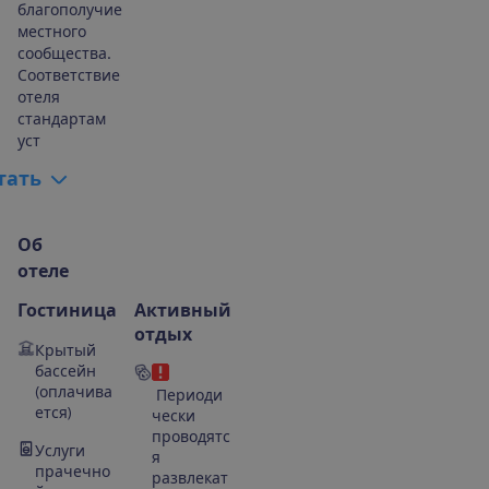
благополучие
местного
сообщества.
Соответствие
отеля
стандартам
уст
т
а
т
ь
О
б
о
т
е
л
е
Гостиница
Активный
отдых
Крытый
бассейн
(оплачива
Периоди
ется)
чески
проводятс
Услуги
я
прачечно
развлекат