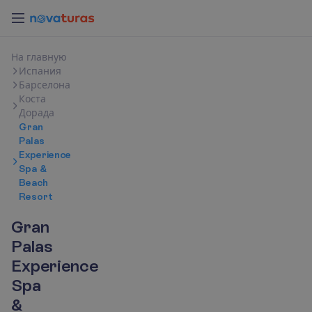
Н
а
г
л
а
в
н
у
ю
Испания
Барселона
Коста
Дорада
Gran
Palas
Experience
Spa &
Beach
Resort
Gran
Palas
Experience
Spa
&