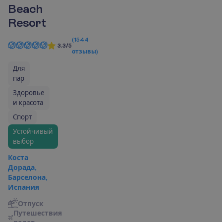
Beach
Resort
(
1544
3.3/5
отзывы
)
Для
пар
Здоровье
и красота
Спорт
Устойчивый
выбор
Коста
Дорада,
Барселона,
Испания
Отпуск
П
у
т
е
ш
е
с
т
в
и
я