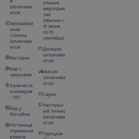
й
ельные
(оплачива
мероприя
ется)
тия
(обычно с
Автомобил
15 июня
ьная
по 15
стоянка
сентября)
(оплачива
ется)
Джакузи
(оплачива
Ресторан
ется)
Бар с
Масаж
закусками
(оплачива
ется)
Количеств
о номеров
Сауна
– 137
Настольн
Бар у
ый теннис
бассейна
(оплачива
ется)
Гостиница
отремонти
Турецкая
рована