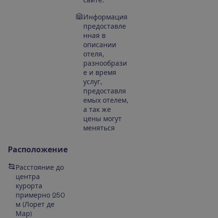
сайте.
Информация
предоставле
нная в
описании
отеля,
разнообрази
е и время
услуг,
предоставля
емых отелем,
а так же
цены могут
меняться
Расположение
Расстояние до
центра
курорта
примерно 250
м
(
Лорет де
Мар
)