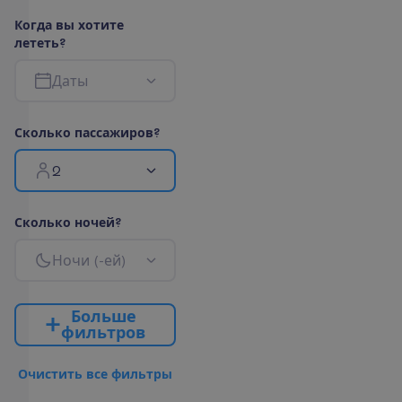
К
о
г
д
а
в
ы
х
о
т
и
т
е
л
е
т
е
т
ь
?
Д
а
т
ы
С
к
о
л
ь
к
о
п
а
с
с
а
ж
и
р
о
в
?
2
С
к
о
л
ь
к
о
н
о
ч
е
й
?
Н
о
ч
и
(
-
е
й
)
Б
о
л
ь
ш
е
ф
и
л
ь
т
р
о
в
О
ч
и
с
т
и
т
ь
в
с
е
ф
и
л
ь
т
р
ы