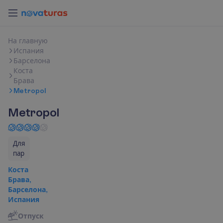
Н
а
г
л
а
в
н
у
ю
Испания
Барселона
Коста
Брава
Metropol
Metropol
Для
пар
Коста
Брава,
Барселона,
Испания
Отпуск