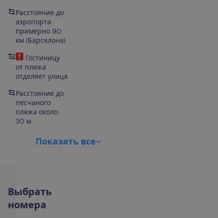
Расстояние до
аэропорта
примерно 90
км (
Барселона)
Гостиницу
от пляжа
отделяет улица
Расстояние до
песчаного
пляжа около
30 м
П
о
к
а
з
а
т
ь
в
с
е
В
ы
б
р
а
т
ь
н
о
м
е
р
а