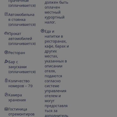
прачечной
должен быть
(оплачивается)
оплачен
местный
Автомобильна
курортный
я стоянка
налог.
(оплачивается)
Еда и
Прокат
напитки в
автомобилей
ресторанах,
(оплачивается)
кафе, барах и
других
Ресторан
местах,
указанных в
Бар с
описании
закусками
отеля,
(оплачивается)
подаются
Количество
согласно
номеров – 79
системе
управления
Камера
отелем и
хранения
могут
предоставля
Гостиница
ться за
отремонтиров
дополнитель