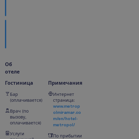
к
у
х
н
я
Ч
т
о
п
о
с
м
о
т
р
е
т
ь
?
О
б
о
т
е
л
е
Гостиница
Примечания
Бар
Интернет
(оплачивается)
страница:
www.metrop
Врач (по
olmiramar.co
вызову,
m/en/hotel-
оплачивается)
metropol/
Услуги
По прибытии