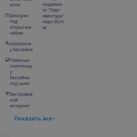
недалеко
ется)
от "Порт
Джакузи
Авентура"
под
парк (800
открытым
м)
небом
Шезлонги
у бассейна
Пляжные
полотенца
у
бассейна-
под залог
Беспровод
ной
интернет
П
о
к
а
з
а
т
ь
в
с
е