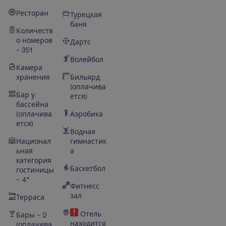
Ресторан
Турецкая
баня
Количеств
о номеров
Дартс
– 351
Волейбол
Камера
хранения
Бильярд
(оплачива
Бар у
ется)
бассейна
(оплачива
Аэробика
ется)
Водная
Национал
гимнастик
ьная
а
категория
Баскетбол
гостиницы
– 4*
Фитнесс
зал
Терраса
Отель
Бары – 2
находится
(оплачива