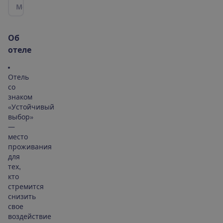
М
е
с
т
о
р
а
с
п
о
л
о
ж
е
н
и
е
|
К
а
р
т
а
О
б
о
т
е
л
е
Отель
со
знаком
«Устойчивый
выбор»
—
место
проживания
для
тех,
кто
стремится
снизить
свое
воздействие