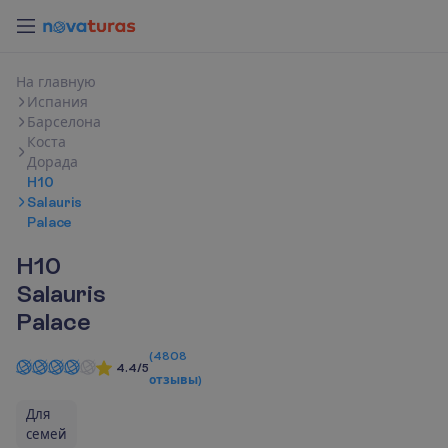
Н
а
г
л
а
в
н
у
ю
Испания
Барселона
Коста
Дорада
H10
Salauris
Palace
H10
Salauris
Palace
(
4808
4.4/5
отзывы
)
Для
семей