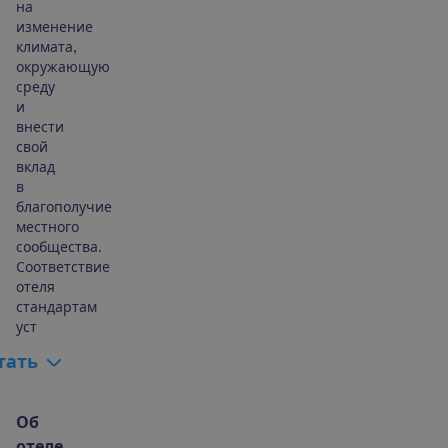
на
изменение
климата,
окружающую
среду
и
внести
свой
вклад
в
благополучие
местного
сообщества.
Соответствие
отеля
стандартам
уст
т
а
т
ь
О
б
о
т
е
л
е