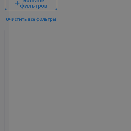
Б
о
л
ь
ш
е
ф
и
л
ь
т
р
о
в
О
ч
и
с
т
и
т
ь
в
с
е
ф
и
л
ь
т
р
ы
Standard
2
20 m²
Завтраки
У
д
о
б
с
т
в
а
в
н
о
м
е
р
е