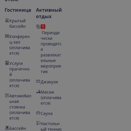
Гостиница
Активный
отдых
Крытый
бассейн
Периоди
Конферен
чески
ц-зал
проводятс
(оплачива
я
ется)
развлекат
ельные
Услуги
мероприя
прачечно
тия
й
(оплачива
Джакузи
ется)
Масаж
Автомобил
(оплачива
ьная
ется)
стоянка
(оплачива
Сауна
ется)
Настольн
Бассейн
ый теннис