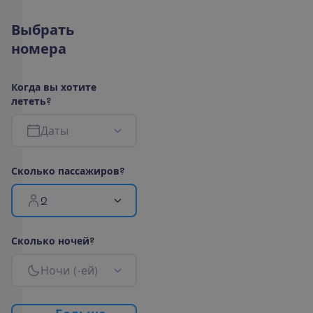
В
ы
б
р
а
т
ь
н
о
м
е
р
а
К
о
г
д
а
в
ы
х
о
т
и
т
е
л
е
т
е
т
ь
?
Д
а
т
ы
С
к
о
л
ь
к
о
п
а
с
с
а
ж
и
р
о
в
?
2
С
к
о
л
ь
к
о
н
о
ч
е
й
?
Н
о
ч
и
(
-
е
й
)