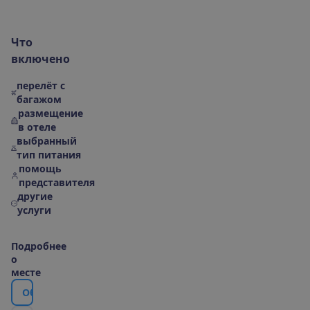
Ч
т
о
в
к
л
ю
ч
е
н
о
перелёт с
багажом
размещение
в отеле
выбранный
тип питания
помощь
представителя
другие
услуги
П
о
д
р
о
б
н
е
е
о
м
е
с
т
е
О
б
о
т
е
л
е