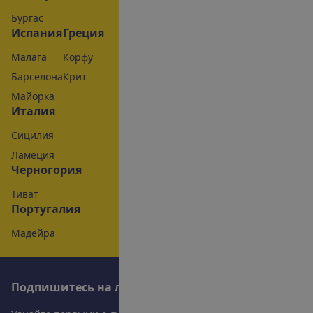
Бургас
Испания
Греция
Малага
Корфу
Барселона
Крит
Майорка
Италия
Сицилия
Ламеция
Черногория
Тиват
Португалия
Мадейра
П
о
д
п
и
ш
и
т
е
с
ь
н
а
л
у
ч
ш
и
е
п
р
е
д
л
о
ж
е
н
и
я
!