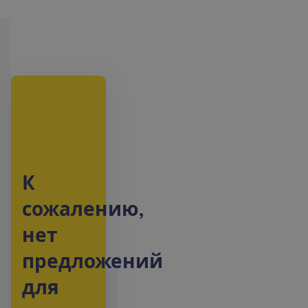
К
с
о
ж
а
л
е
н
и
ю
,
н
е
т
п
р
е
д
л
о
ж
е
н
и
й
д
л
я