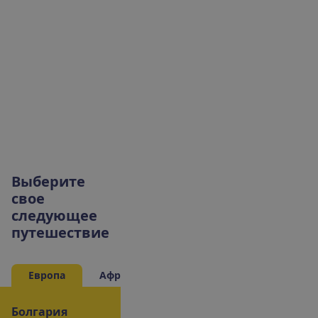
В
ы
б
е
р
и
т
е
с
в
о
е
с
л
е
д
у
ю
щ
е
е
п
у
т
е
ш
е
с
т
в
и
е
Европа
Африка
Азия
Болгария