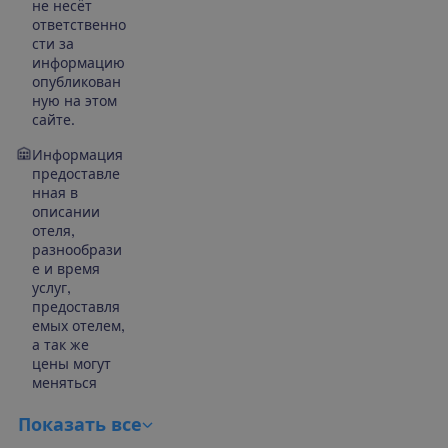
не несёт
ответственно
сти за
информацию
опубликован
ную на этом
сайте.
Информация
предоставле
нная в
описании
отеля,
разнообрази
е и время
услуг,
предоставля
емых отелем,
а так же
цены могут
меняться
П
о
к
а
з
а
т
ь
в
с
е