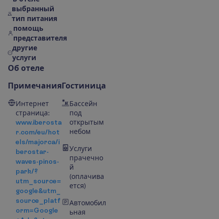
выбранный
тип питания
помощь
представителя
другие
услуги
О
б
о
т
е
л
е
Примечания
Гостиница
Интернет
Бассейн
страница:
под
www.iberosta
открытым
небом
r.com/eu/hot
els/majorca/i
Услуги
berostar-
прачечно
waves-pinos-
й
park/?
(оплачива
utm_source=
ется)
google&utm_
source_platf
Автомобил
orm=Google
ьная