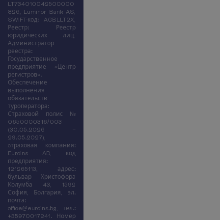
LT734010042500000
826, Luminor Bank AS,
SWIFT-код: AGBLLT2X,
Реестр: Реестр
юридических лиц,
Администратор
реестра:
Государственное
предприятие «Центр
регистров».
Обеспечение
выполнения
обязательств
туроператора:
Страховой полис №
0650000316/003
(30.05.2026 –
29.05.2027),
cтраховая компания:
Euroins AD, код
предприятия:
121265113, адрес:
бульвар Христофора
Колумба 43, 1592
София, Болгария, эл.
почта:
office@euroins.bg, тел.:
+35970017241. Номер