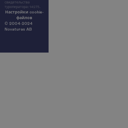
свидетельства
туроператора: 14275.
Н
а
с
т
р
о
й
к
и
c
o
o
k
i
e
-
ф
а
й
л
о
в
© 2004-2024
Novaturas AB