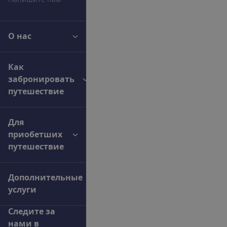
О нас
Как
забронировать
путешествие
Для
приобетших
путешествие
Дополнительные
услуги
С
л
е
д
и
т
е
з
а
н
а
м
и
в