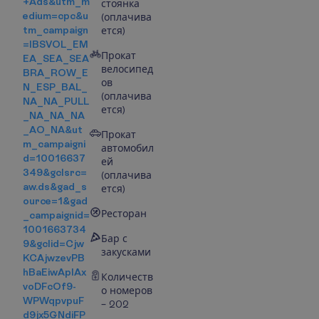
+Ads&utm_m
стоянка
edium=cpc&u
(оплачива
tm_campaign
ется)
=IBSVOL_EM
Прокат
EA_SEA_SEA
велосипед
BRA_ROW_E
ов
N_ESP_BAL_
(оплачива
NA_NA_PULL
ется)
_NA_NA_NA
_AO_NA&ut
Прокат
m_campaigni
автомобил
d=10016637
ей
349&gclsrc=
(оплачива
aw.ds&gad_s
ется)
ource=1&gad
Ресторан
_campaignid=
1001663734
Бар с
9&gclid=Cjw
закусками
KCAjwzevPB
hBaEiwAplAx
Количеств
voDFcOf9-
о номеров
WPWqpvpuF
– 202
d9jx5GNdiFP