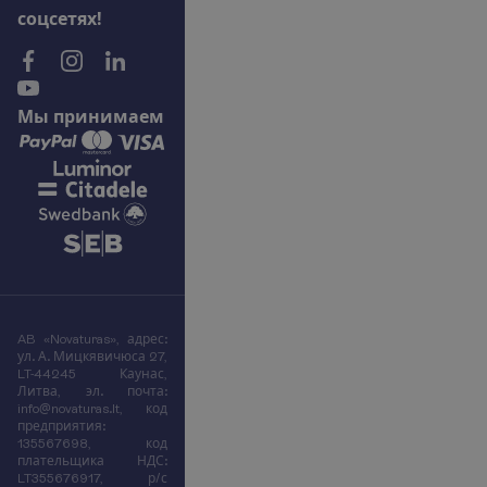
с
о
ц
с
е
т
я
х
!
М
ы
п
р
и
н
и
м
а
е
м
AB «Novaturas», адрес:
ул. А. Мицкявичюса 27,
LT-44245 Каунас,
Литва, эл. почта:
info@novaturas.lt, код
предприятия:
135567698, код
плательщика НДС:
LT355676917, р/с