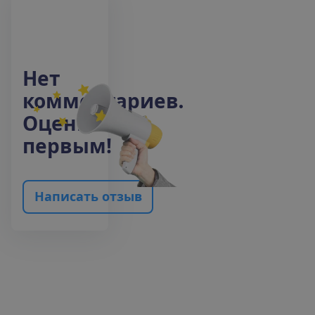
Н
е
т
к
о
м
м
е
н
т
а
р
и
е
в
.
О
ц
е
н
и
т
е
п
е
р
в
ы
м
!
Н
а
п
и
с
а
т
ь
о
т
з
ы
в