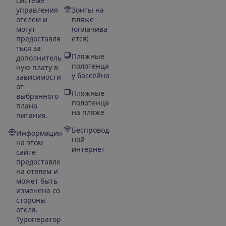
системе
управления
Зонты на
отелем и
пляже
могут
(оплачива
предоставля
ется)
ться за
Пляжные
дополнитель
полотенца
ную плату в
у бассейна
зависимости
от
Пляжные
выбранного
полотенца
плана
на пляже
питания.
Беспровод
Информация
ной
на этом
интернет
сайте
предоставле
на отелем и
может быть
изменена со
стороны
отеля.
Туроператор