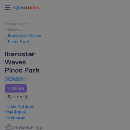
Н
а
г
л
а
в
н
у
ю
И
с
к
а
т
ь
Iberostar Waves
Pinos Park
Iberostar
Waves
Pinos Park
Новинка
Для семей
Cala Ratjada,
Майорка,
Испания
О
т
п
у
с
к
н
о
й
т
у
р