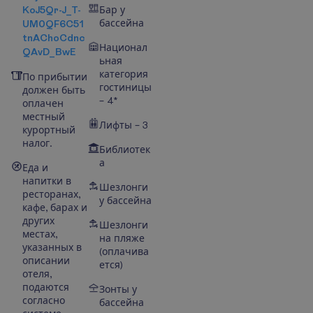
KoJ5Qr-J_T-
Бар у
бассейна
UM0QF6C51
tnAChoCdnc
Национал
QAvD_BwE
ьная
категория
По прибытии
гостиницы
должен быть
– 4*
оплачен
местный
Лифты – 3
курортный
налог.
Библиотек
а
Еда и
напитки в
Шезлонги
ресторанах,
у бассейна
кафе, барах и
других
Шезлонги
местах,
на пляже
указанных в
(оплачива
описании
ется)
отеля,
подаются
Зонты у
согласно
бассейна