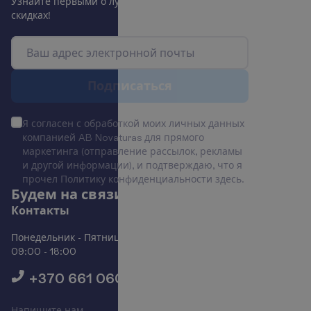
У
з
н
а
й
т
е
п
е
р
в
ы
м
и
о
л
у
ч
ш
и
х
п
р
е
д
л
о
ж
е
н
и
я
х
и
с
к
и
д
к
а
х
!
П
о
д
п
и
с
а
т
ь
с
я
Я согласен с обработкой моих личных данных
компанией AB Novaturas для прямого
маркетинга (отправление рассылок, рекламы
и другой информации), и подтверждаю, что я
прочел Политику конфиденциальности
здесь
.
Б
у
д
е
м
н
а
с
в
я
з
и
!
К
о
н
т
а
к
т
ы
Понедельник - Пятница
09:00 - 18:00
+370 661 06005
Н
а
п
и
ш
и
т
е
н
а
м