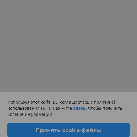
Используя этот сайт, Вы соглашаетесь с политикой
использования куки. Нажмите
здесь,
чтобы получить
больше информации.
П
р
и
н
я
т
ь
c
o
o
k
i
e
-
ф
а
й
л
ы