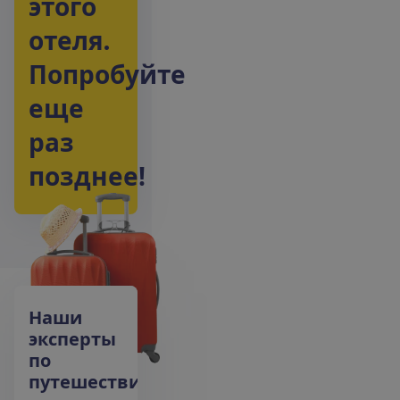
э
т
о
г
о
о
т
е
л
я
.
П
о
п
р
о
б
у
й
т
е
е
щ
е
р
а
з
п
о
з
д
н
е
е
!
Наши
эксперты
по
путешествиям