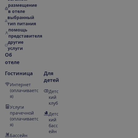
размещение
в отеле
выбранный
тип питания
помощь
представителя
другие
услуги
О
б
о
т
е
л
е
Гостиница
Для
детей
Интернет
(оплачиваетс
Детс
я)
кий
клуб
Услуги
прачечной
Детс
(оплачиваетс
кий
я)
басс
ейн
Бассейн