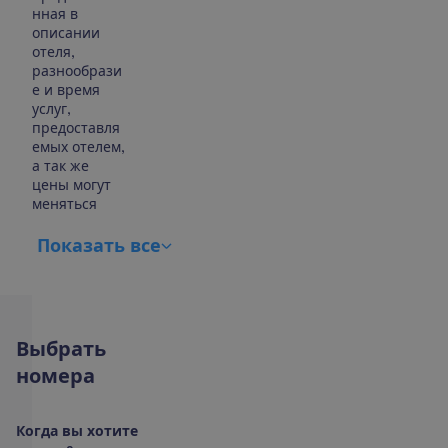
нная в
описании
отеля,
разнообрази
е и время
услуг,
предоставля
емых отелем,
а так же
цены могут
меняться
П
о
к
а
з
а
т
ь
в
с
е
В
ы
б
р
а
т
ь
н
о
м
е
р
а
К
о
г
д
а
в
ы
х
о
т
и
т
е