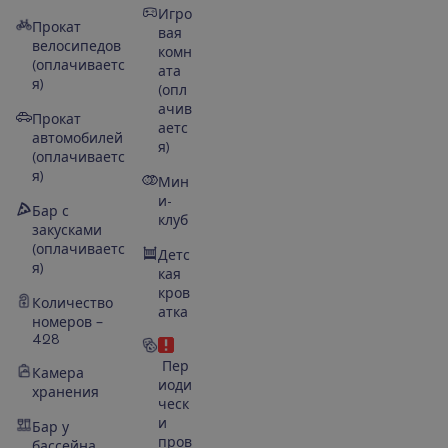
Игро
Прокат
вая
велосипедов
комн
(оплачиваетс
ата
я)
(опл
ачив
Прокат
аетс
автомобилей
я)
(оплачиваетс
я)
Мин
и-
Бар с
клуб
закусками
(оплачиваетс
Детс
я)
кая
кров
Количество
атка
номеров –
428
Пер
Камера
иоди
хранения
ческ
и
Бар у
пров
бассейна