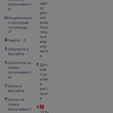
одят
(оплачиваетс
ся
я)
детс
кие
Национальна
разв
я категория
лека
гостиницы –
4*
тель
ные
Лифты – 3
мер
опр
Шезлонги у
ияти
бассейна
я
Шезлонги на
Детс
пляже
кий
(оплачиваетс
стул
я)
ьчик
в
Зонты у
рест
бассейна
оран
е
Зонты на
пляже
(оплачиваетс
Есть