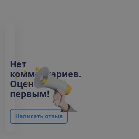
Н
е
т
к
о
м
м
е
н
т
а
р
и
е
в
.
О
ц
е
н
и
т
е
п
е
р
в
ы
м
!
Н
а
п
и
с
а
т
ь
о
т
з
ы
в