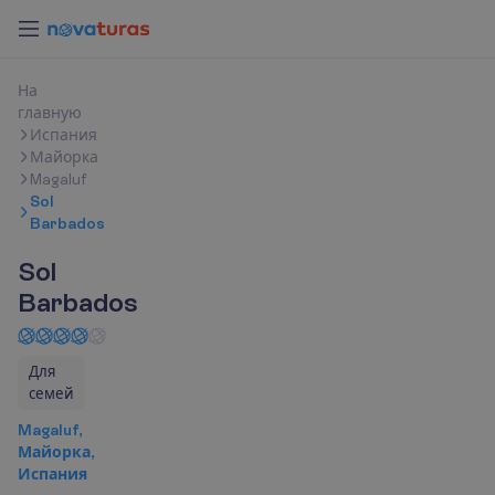
Н
а
г
л
а
в
н
у
ю
Испания
Майорка
Magaluf
Sol
Barbados
Sol
Barbados
Для
семей
Magaluf,
Майорка,
Испания