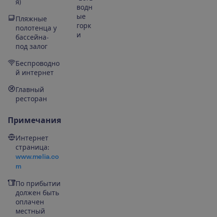
я)
водн
ые
Пляжные
горк
полотенца у
и
бассейна-
под залог
Беспроводно
й интернет
Главный
ресторан
Примечания
Интернет
страница:
www.melia.co
m
По прибытии
должен быть
оплачен
местный