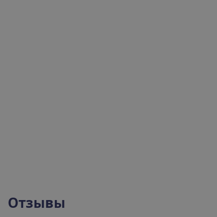
Наши
эксперты
по
путешествиям
готовы
помочь!
Отправить запрос
+370 661 06005
Отзывы