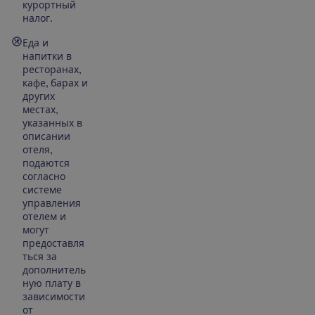
курортный
налог.
Еда и
напитки в
ресторанах,
кафе, барах и
других
местах,
указанных в
описании
отеля,
подаются
согласно
системе
управления
отелем и
могут
предоставля
ться за
дополнитель
ную плату в
зависимости
от