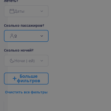
л
е
т
е
т
ь
?
Д
а
т
ы
С
к
о
л
ь
к
о
п
а
с
с
а
ж
и
р
о
в
?
2
С
к
о
л
ь
к
о
н
о
ч
е
й
?
Н
о
ч
и
(
-
е
й
)
Б
о
л
ь
ш
е
ф
и
л
ь
т
р
о
в
О
ч
и
с
т
и
т
ь
в
с
е
ф
и
л
ь
т
р
ы
Standard