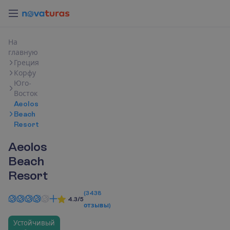
Н
а
г
л
а
в
н
у
ю
Греция
Корфу
Юго-
Восток
Aeolos
Beach
Resort
Aeolos
Beach
Resort
(
3438
4.3/5
отзывы
)
Устойчивый