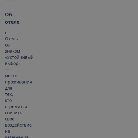
О
б
о
т
е
л
е
Отель
со
знаком
«Устойчивый
выбор»
—
место
проживания
для
тех,
кто
стремится
снизить
свое
воздействие
на
изменение