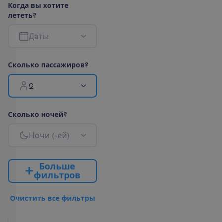
К
о
г
д
а
в
ы
х
о
т
и
т
е
л
е
т
е
т
ь
?
Д
а
т
ы
С
к
о
л
ь
к
о
п
а
с
с
а
ж
и
р
о
в
?
2
С
к
о
л
ь
к
о
н
о
ч
е
й
?
Н
о
ч
и
(
-
е
й
)
Б
о
л
ь
ш
е
ф
и
л
ь
т
р
о
в
О
ч
и
с
т
и
т
ь
в
с
е
ф
и
л
ь
т
р
ы