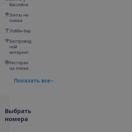
бассейна
Зонты на
пляже
Лобби-бар
Беспровод
ной
интернет
Ресторан
на пляже
П
о
к
а
з
а
т
ь
в
с
е
В
ы
б
р
а
т
ь
н
о
м
е
р
а