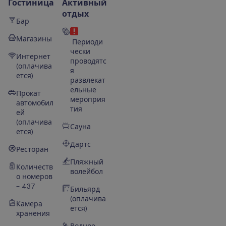
Гостиница
Активный
отдых
Бар
Магазины
Периоди
чески
Интернет
проводятс
(оплачива
я
ется)
развлекат
ельные
Прокат
мероприя
автомобил
тия
ей
(оплачива
Сауна
ется)
Дартс
Ресторан
Пляжный
Количеств
волейбол
о номеров
– 437
Бильярд
(оплачива
Камера
ется)
хранения