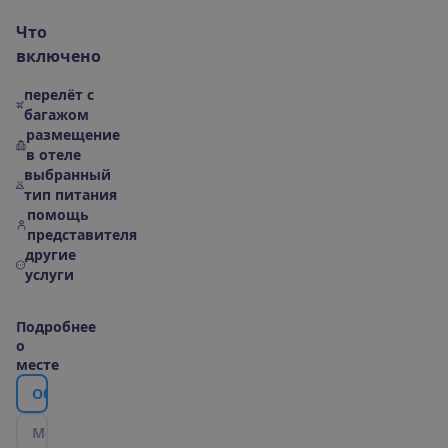
Ч
т
о
в
к
л
ю
ч
е
н
о
перелёт с
багажом
размещение
в отеле
выбранный
тип питания
помощь
представителя
другие
услуги
П
о
д
р
о
б
н
е
е
о
м
е
с
т
е
О
б
о
т
е
л
е
М
е
с
т
о
р
а
с
п
о
л
о
ж
е
н
и
е
|
К
а
р
т
а