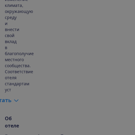
климата,
окружающую
среду
и
внести
свой
вклад
в
благополучие
местного
сообщества.
Соответствие
отеля
стандартам
уст
т
а
т
ь
О
б
о
т
е
л
е