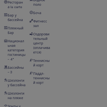
Водное
Ресторан
поло
а la carte
Боча
Бар у
бассейна
Фитнесс
зал
Пляжный
Бар
Оздорови
тельный
Национал
центр
ьная
(оплачива
категория
ется)
гостиницы
– 4*
Теннисны
й корт
Бассейны
– 3
Паддл-
теннисны
Шезлонги
й корт
у бассейна
Шезлонги
на пляже
Зонты у