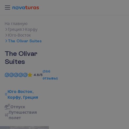
Н
а
г
л
а
в
н
у
ю
Греция
Корфу
Юго-Восток
The Olivar Suites
The Olivar
Suites
(
586
4.8/5
отзывы
)
Юго-Восток,
Корфу, Греция
Отпуск
П
у
т
е
ш
е
с
т
в
и
я
п
о
л
е
т