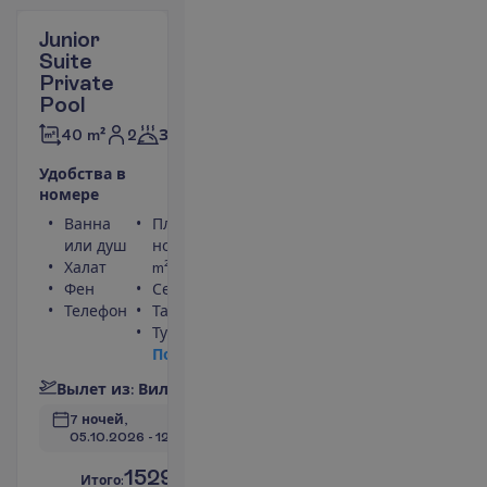
Junior
Suite
Private
Pool
2
40 m²
Завтраки
У
д
о
б
с
т
в
а
в
н
о
м
е
р
е
Ванна
Площадь
или душ
номера 40
Халат
m²
Фен
Сейф
Телефон
Тапочки
Туалет
П
о
д
р
о
б
н
е
е
В
ы
л
е
т
и
з
:
В
и
л
ь
н
ю
с
7 ночей, 
05.10.2026
 - 
12.10.2026
1529.00
И
т
о
г
о
:
€/чел.