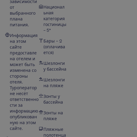
зависимости
Национал
от
ьная
выбранного
категория
плана
гостиницы
питания.
– 5*
Информация
Бары – 2
на этом
(оплачива
сайте
ется)
предоставле
на отелем и
Шезлонги
может быть
у бассейна
изменена со
стороны
Шезлонги
отеля.
на пляже
Туроператор
не несёт
Зонты у
ответственно
бассейна
сти за
информацию
Зонты на
опубликован
пляже
ную на этом
сайте.
Пляжные
полотенца