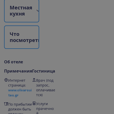
М
е
с
т
н
а
я
к
у
х
н
я
Ч
т
о
п
о
с
м
о
т
р
е
т
ь
?
О
б
о
т
е
л
е
Примечания
Гостиница
Интернет
Врач (под
страница:
запрос,
www.olivarsui
оплачивае
тся)
tes.gr
Услуги
По прибытии
прачечно
должен быть
й
оплачен