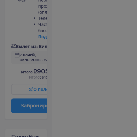
проживания)
(оплачивается)
Телефон
Частный
бассейн
П
о
д
р
о
б
н
е
е
В
ы
л
е
т
и
з
:
В
и
л
ь
н
ю
с
7 ночей, 
05.10.2026
 - 
12.10.2026
2905.00
И
т
о
г
о
:
€/чел.
И
т
о
г
о
5810.00
€/группу
О
п
о
л
е
т
е
З
а
б
р
о
н
и
р
о
в
а
т
ь
Executive