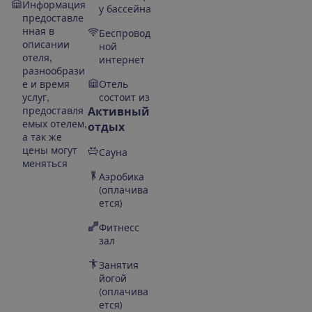
Информация
у бассейна
предоставле
нная в
Беспровод
описании
ной
отеля,
интернет
разнообрази
е и время
Отель
услуг,
состоит из
предоставля
Активный
емых отелем,
отдых
а так же
цены могут
Сауна
меняться
Аэробика
(оплачива
ется)
Фитнесс
зал
Занятия
йогой
(оплачива
ется)