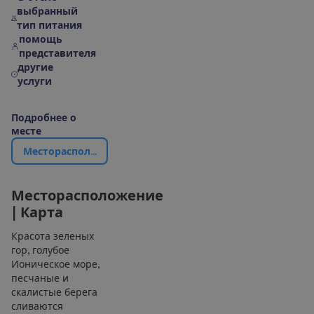
выбранный
тип питания
помощь
представителя
другие
услуги
П
о
д
р
о
б
н
е
е
о
м
е
с
т
е
М
е
с
т
о
р
а
с
п
о
л
о
ж
е
н
и
е
|
К
а
р
т
а
М
е
с
т
о
р
а
с
п
о
л
о
ж
е
н
и
е
|
К
а
р
т
а
Красота зеленых
гор, голубое
Ионическое море,
песчаные и
скалистые берега
сливаются