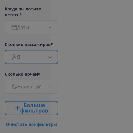
К
о
г
д
а
в
ы
х
о
т
и
т
е
л
е
т
е
т
ь
?
Д
а
т
ы
С
к
о
л
ь
к
о
п
а
с
с
а
ж
и
р
о
в
?
2
С
к
о
л
ь
к
о
н
о
ч
е
й
?
Н
о
ч
и
(
-
е
й
)
Б
о
л
ь
ш
е
ф
и
л
ь
т
р
о
в
О
ч
и
с
т
и
т
ь
в
с
е
ф
и
л
ь
т
р
ы