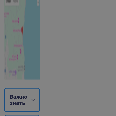
В
а
ж
н
о
з
н
а
т
ь