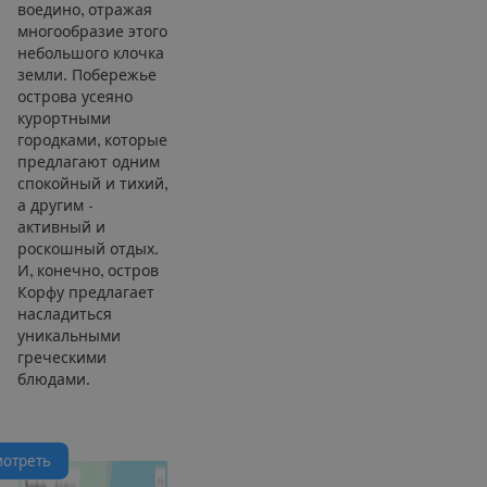
воедино, отражая
многообразие этого
небольшого клочка
земли. Побережье
острова усеяно
курортными
городками, которые
предлагают одним
спокойный и тихий,
а другим -
активный и
роскошный отдых.
И, конечно, остров
Корфу предлагает
насладиться
уникальными
греческими
блюдами.
м
о
т
р
е
т
ь