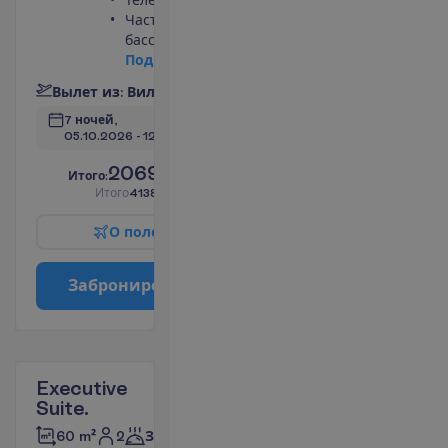
Частный
бассейн
П
о
д
р
о
б
н
е
е
В
ы
л
е
т
и
з
:
В
и
л
ь
н
ю
с
7 ночей, 
05.10.2026
 - 
12.10.2026
2069.00
И
т
о
г
о
:
€/чел.
И
т
о
г
о
4138.00
€/группу
О
п
о
л
е
т
е
З
а
б
р
о
н
и
р
о
в
а
т
ь
Executive
Suite.
2
60 m²
Завтраки