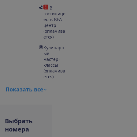
В
гостинице
есть SPA
центр
(оплачива
ется)
Кулинарн
ые
мастер-
классы
(оплачива
ется)
П
о
к
а
з
а
т
ь
в
с
е
В
ы
б
р
а
т
ь
н
о
м
е
р
а