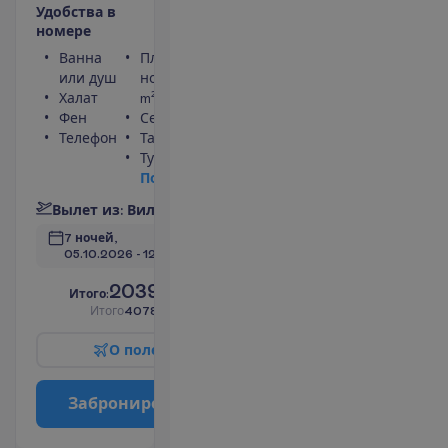
У
д
о
б
с
т
в
а
в
н
о
м
е
р
е
Ванна
Площадь
или душ
номера 40
Халат
m²
Фен
Сейф
Телефон
Тапочки
Туалет
П
о
д
р
о
б
н
е
е
В
ы
л
е
т
и
з
:
В
и
л
ь
н
ю
с
7 ночей, 
05.10.2026
 - 
12.10.2026
2039.00
И
т
о
г
о
:
€/чел.
И
т
о
г
о
4078.00
€/группу
О
п
о
л
е
т
е
З
а
б
р
о
н
и
р
о
в
а
т
ь