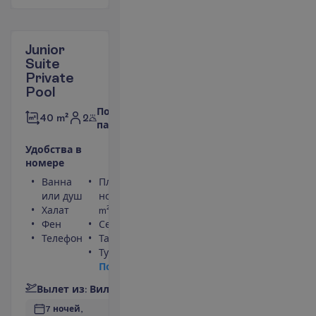
Junior
Suite
Private
Pool
Полный
2
40 m²
пансион
У
д
о
б
с
т
в
а
в
н
о
м
е
р
е
Ванна
Площадь
или душ
номера 40
Халат
m²
Фен
Сейф
Телефон
Тапочки
Туалет
П
о
д
р
о
б
н
е
е
В
ы
л
е
т
и
з
:
В
и
л
ь
н
ю
с
7 ночей, 