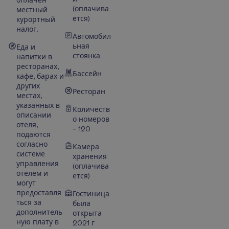
(оплачива
местный
ется)
курортный
налог.
Автомобил
ьная
Еда и
стоянка
напитки в
ресторанах,
Бассейн
кафе, барах и
других
Ресторан
местах,
указанных в
Количеств
описании
о номеров
отеля,
– 120
подаются
согласно
Камера
системе
хранения
управления
(оплачива
отелем и
ется)
могут
предоставля
Гостиница
ться за
была
дополнитель
открыта
ную плату в
2021 г