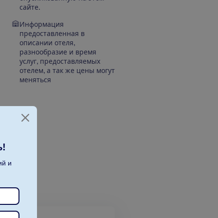
сайте.
Информация
предоставленная в
описании отеля,
разнообразие и время
услуг, предоставляемых
отелем, а так же цены могут
меняться
ь!
ий и