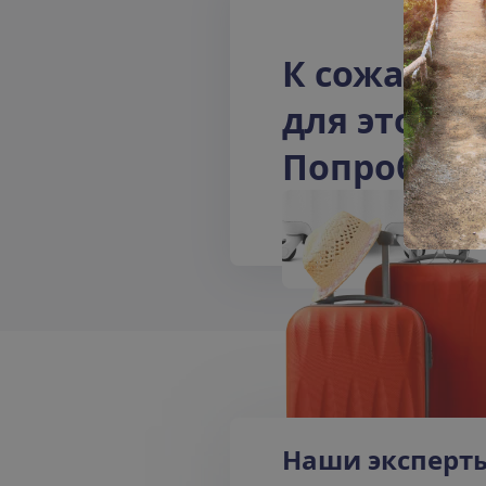
К
с
о
ж
а
л
е
н
д
л
я
э
т
о
г
о
о
П
о
п
р
о
б
у
й
т
Наши эксперт