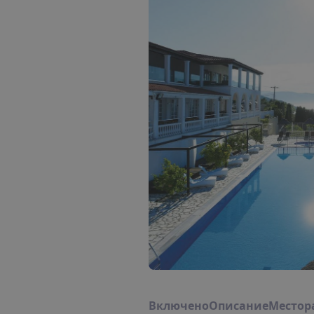
В
к
л
ю
ч
е
н
о
О
п
и
с
а
н
и
е
М
е
с
т
о
р