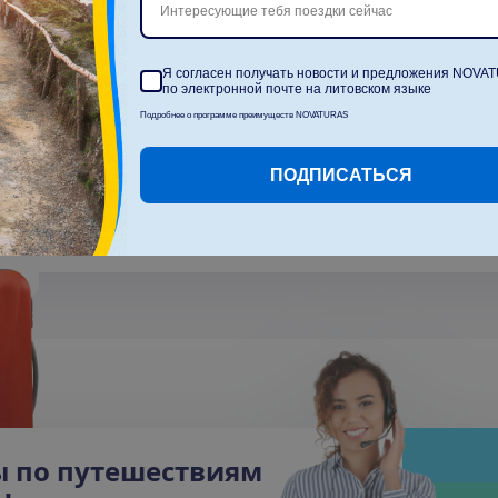
Интересующие тебя поездки сейчас
и
ю
,
н
е
т
п
р
е
д
л
о
ж
е
н
и
й
Я согласен получать новости и предложения NOVA
по электронной почте на литовском языке
т
е
л
я
.
Подробнее о программе преимуществ NOVATURAS
е
е
щ
е
р
а
з
п
о
з
д
н
е
е
!
ПОДПИСАТЬСЯ
ы по путешествиям