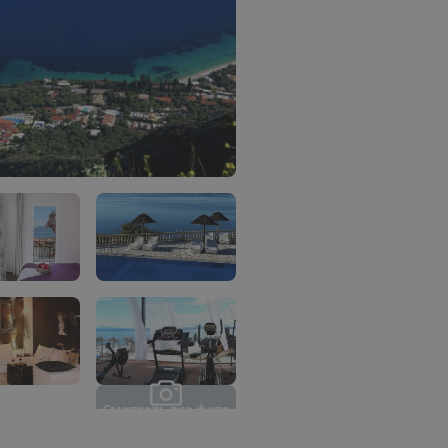
С
м
о
т
р
е
т
ь
в
с
е
ф
о
т
о
(
1
5
)