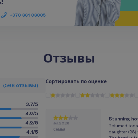
!
+370 661 06005
Отзывы
С
о
р
т
и
р
о
в
а
т
ь
п
о
о
ц
е
н
к
е
(
566
о
т
з
ы
в
ы
)
3.7
/
5
4.2
/
5
Stunning hot
4.2
/
5
Jul.2026
unfortunate
Returned today
Семья
4.1
/
5
daughter (28) t