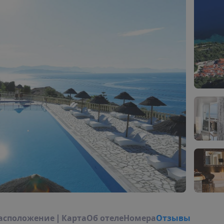
а
с
п
о
л
о
ж
е
н
и
е
|
К
а
р
т
а
О
б
о
т
е
л
е
Н
о
м
е
р
а
Отзывы