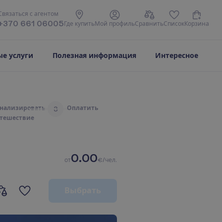
С
в
я
з
а
т
ь
с
я
с
а
г
е
н
т
о
м
+370 661 06005
Г
д
е
к
у
п
и
т
ь
М
о
й
п
р
о
ф
и
л
ь
С
р
а
в
н
и
т
ь
С
п
и
с
о
к
К
о
р
з
и
н
а
е услуги
Полезная информация
Интересное
н
а
л
и
з
и
р
о
в
а
т
ь
О
п
л
а
т
и
т
ь
3
т
е
ш
е
с
т
в
и
е
0.00
о
т
€/чел.
В
ы
б
р
а
т
ь