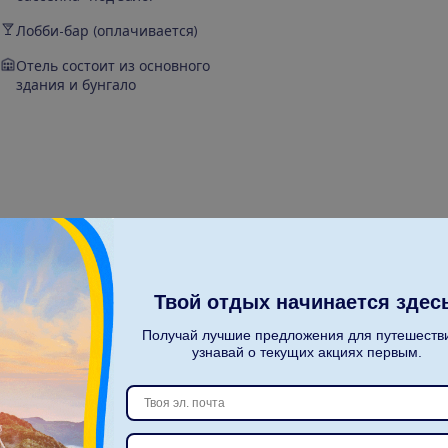
Лобби-бар (оплачивается)
Отель состоит из основного
здания и бунгало
П
о
к
а
з
а
т
ь
в
с
е
Твой отдых начинается здес
Получай лучшие предложения для путешеств
узнавай о текущих акциях первым.