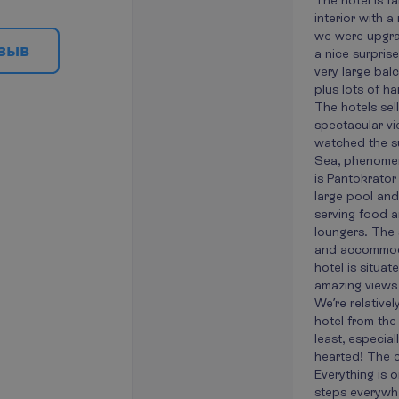
The hotel is f
interior with a
we were upgra
з
ы
в
a nice surprise
very large balc
plus lots of h
The hotels sell
spectacular vi
watched the su
Sea, phenomen
is Pantokrator
large pool and 
serving food a
loungers. The 
and accommoda
hotel is situa
amazing views 
We’re relativel
hotel from the
least, especial
hearted! The c
Everything is o
steps everywh