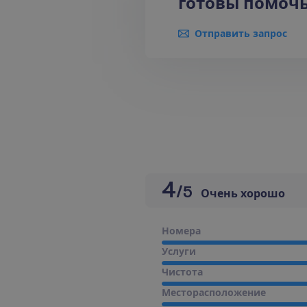
готовы помочь
Отправить запрос
4
/
5
Очень хорошо
Н
о
м
е
р
а
У
с
л
у
г
и
Ч
и
с
т
о
т
а
М
е
с
т
о
р
а
с
п
о
л
о
ж
е
н
и
е