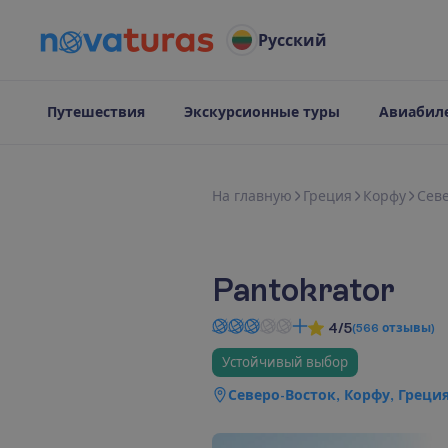
Русский
Путешествия
Экскурсионные туры
Авиабил
Н
а
г
л
а
в
н
у
ю
Греция
Корфу
Сев
Pantokrator
4/5
(
566
отзывы
)
Устойчивый выбор
Северо-Восток, Корфу, Греци