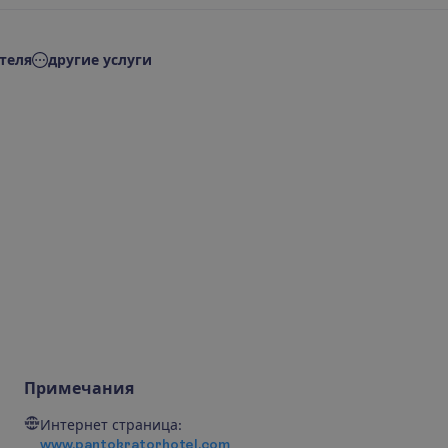
теля
другие услуги
Примечания
Интернет страница:
www.pantokratorhotel.com