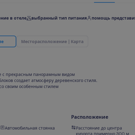
ние в отеле
выбранный тип питания
помощь представи
л
е
М
е
с
т
о
р
а
с
п
о
л
о
ж
е
н
и
е
|
К
а
р
т
а
е с прекрасным панорамным видом
оков создает атмосферу деревенского стиля.
 со своим особенным стилем
Расположение
Автомобильная стоянка
Расстояние до центра
курорта примерно 300 м