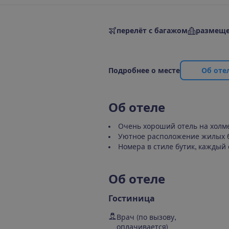
перелёт с багажом
размеще
П
о
д
р
о
б
н
е
е
о
м
е
с
т
е
О
б
о
т
е
О
б
о
т
е
л
е
Очень хороший отель на холм
Уютное расположение жилых бл
Номера в стиле бутик, каждый
О
б
о
т
е
л
е
Гостиница
Врач (по вызову,
оплачивается)