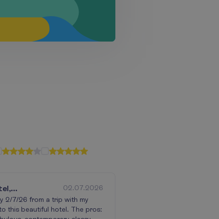
el,
02.07.2026
ly bad food.
 2/7/26 from a trip with my
o this beautiful hotel. The pros: