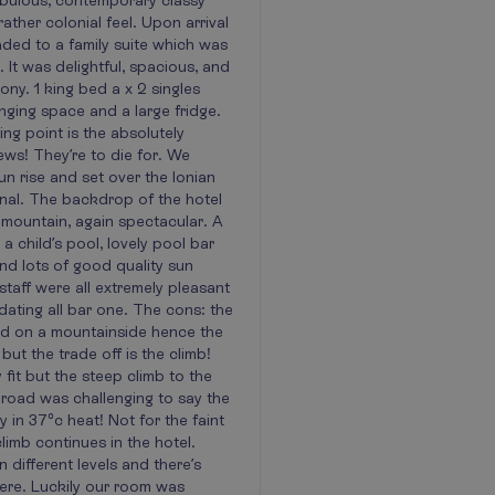
abulous, contemporary classy
 rather colonial feel. Upon arrival
ded to a family suite which was
. It was delightful, spacious, and
ony. 1 king bed a x 2 singles
anging space and a large fridge.
ing point is the absolutely
ews! They’re to die for. We
n rise and set over the Ionian
al. The backdrop of the hotel
 mountain, again spectacular. A
a child’s pool, lovely pool bar
nd lots of good quality sun
staff were all extremely pleasant
ting all bar one. The cons: the
ted on a mountainside hence the
but the trade off is the climb!
y fit but the steep climb to the
 road was challenging to say the
ly in 37°c heat! Not for the faint
limb continues in the hotel.
n different levels and there’s
ere. Luckily our room was