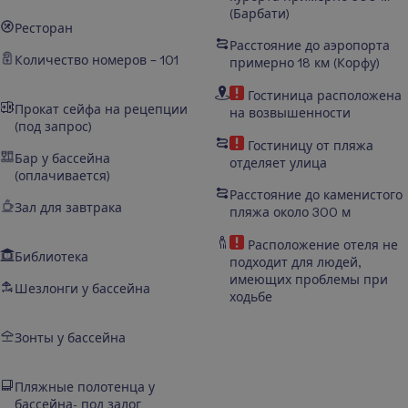
(
Барбати
)
Ресторан
Расстояние до аэропорта
Количество номеров – 101
примерно 18 км (Корфу)
Гостиница расположена
Прокат сейфа на рецепции
на возвышенности
(под запрос)
Гостиницу от пляжа
Бар у бассейна
отделяет улица
(оплачивается)
Расстояние до каменистого
Зал для завтрака
пляжа около 300 м
Расположение отеля не
Библиотека
подходит для людей,
имеющих проблемы при
Шезлонги у бассейна
ходьбе
Зонты у бассейна
Пляжные полотенца у
бассейна- под залог