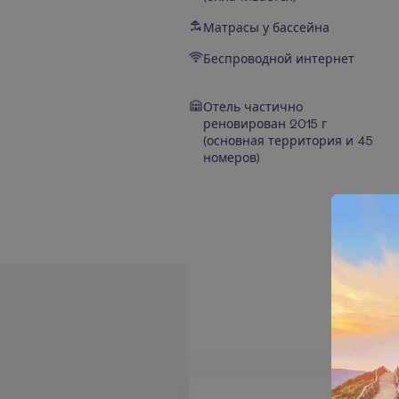
Матрасы у бассейна
Беспроводной интернет
Отель частично
реновирован 2015 г
(основная территория и 45
номеров)