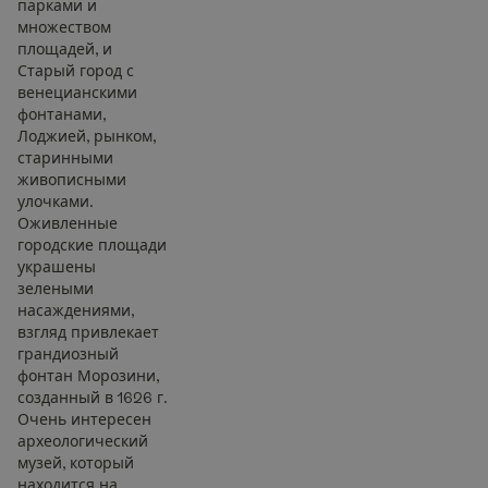
парками и
множеством
площадей, и
Старый город с
венецианскими
фонтанами,
Лоджией, рынком,
старинными
живописными
улочками.
Оживленные
городские площади
украшены
зелеными
насаждениями,
взгляд привлекает
грандиозный
фонтан Морозини,
созданный в 1626 г.
Очень интересен
археологический
музей, который
находится на