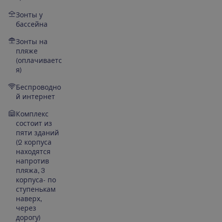
Зонты у
бассейна
Зонты на
пляже
(оплачиваетс
я)
Беспроводно
й интернет
Комплекс
состоит из
пяти зданий
(2 корпуса
находятся
напротив
пляжа, 3
корпуса- по
ступенькам
наверх,
через
дорогу)