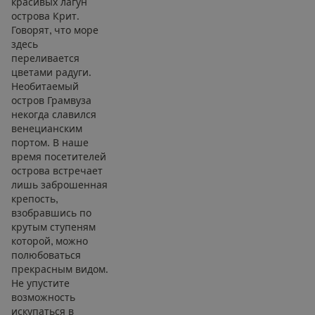
красивых лагун
острова Крит.
Говорят, что море
здесь
переливается
цветами радуги.
Необитаемый
остров Грамвуза
некогда славился
венецианским
портом. В наше
время посетителей
острова встречает
лишь заброшенная
крепость,
взобравшись по
крутым ступеням
которой, можно
полюбоваться
прекрасным видом.
Не упустите
возможность
искупаться в