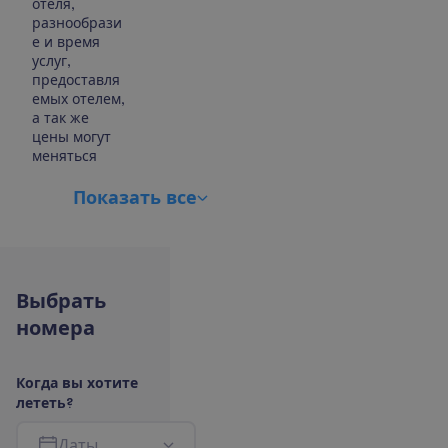
отеля,
разнообрази
е и время
услуг,
предоставля
емых отелем,
а так же
цены могут
меняться
П
о
к
а
з
а
т
ь
в
с
е
В
ы
б
р
а
т
ь
н
о
м
е
р
а
К
о
г
д
а
в
ы
х
о
т
и
т
е
л
е
т
е
т
ь
?
Д
а
т
ы