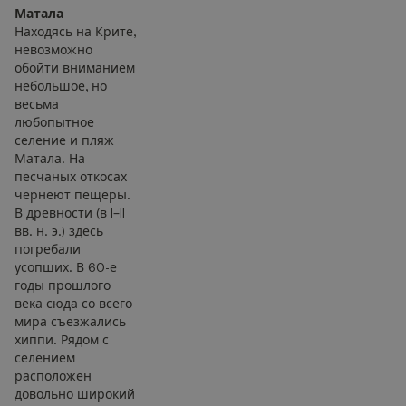
Матала
Находясь на Крите,
невозможно
обойти вниманием
небольшое, но
весьма
любопытное
селение и пляж
Матала. На
песчаных откосах
чернеют пещеры.
В древности (в I–II
вв. н. э.) здесь
погребали
усопших. В 60-е
годы прошлого
века сюда со всего
мира съезжались
хиппи. Рядом с
селением
расположен
довольно широкий