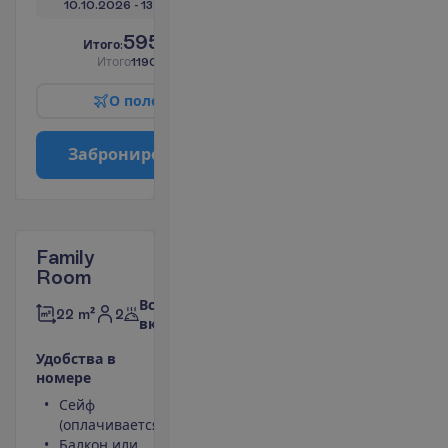
10.10.2026
 - 
13.10.2026
595.00
И
т
о
г
о
:
€/чел.
И
т
о
г
о
1190.00
€/группу
О
п
о
л
е
т
е
З
а
б
р
о
н
и
р
о
в
а
т
ь
Family
Room
Все
2
22 m²
включено
У
д
о
б
с
т
в
а
в
н
о
м
е
р
е
Сейф
Телефон
(оплачивается)
Фен
Балкон или
Ванна или