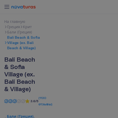
Н
а
г
л
а
в
н
у
ю
Греция
Крит
Бали (Греция)
Bali Beach & Sofia
Village (ex. Bali
Beach & Village)
Bali Beach
& Sofia
Village (ex.
Bali Beach
& Village)
(
1130
3.6/5
отзывы
)
Бали (Греция),