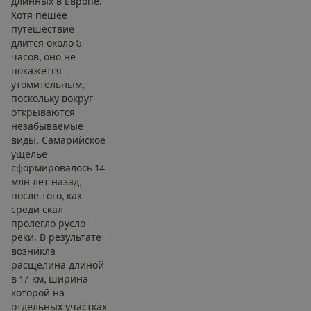
длинных в Европе.
Хотя пешее
путешествие
длится около 5
часов, оно не
покажется
утомительным,
поскольку вокруг
открываются
незабываемые
виды. Самарийское
ущелье
сформировалось 14
млн лет назад,
после того, как
среди скал
пролегло русло
реки. В результате
возникла
расщелина длиной
в 17 км, ширина
которой на
отдельных участках