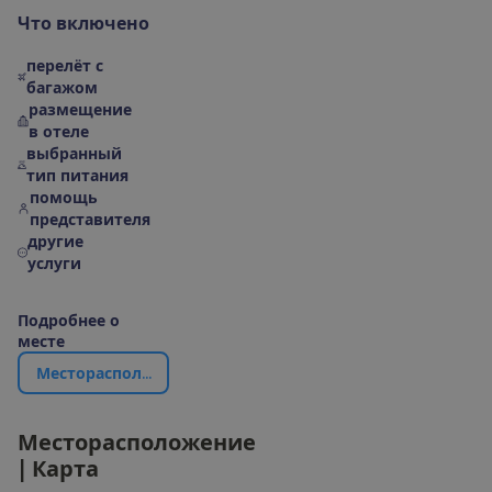
Ч
т
о
в
к
л
ю
ч
е
н
о
перелёт с
багажом
размещение
в отеле
выбранный
тип питания
помощь
представителя
другие
услуги
П
о
д
р
о
б
н
е
е
о
м
е
с
т
е
М
е
с
т
о
р
а
с
п
о
л
о
ж
е
н
и
е
|
К
а
р
т
а
М
е
с
т
о
р
а
с
п
о
л
о
ж
е
н
и
е
|
К
а
р
т
а