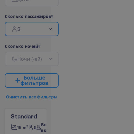
С
к
о
л
ь
к
о
п
а
с
с
а
ж
и
р
о
в
?
2
С
к
о
л
ь
к
о
н
о
ч
е
й
?
Н
о
ч
и
(
-
е
й
)
Б
о
л
ь
ш
е
ф
и
л
ь
т
р
о
в
О
ч
и
с
т
и
т
ь
в
с
е
ф
и
л
ь
т
р
ы
Standard
Все
2
18 m²
включено