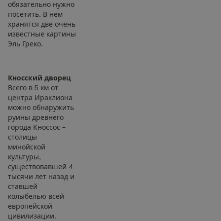
обязательно нужно
посетить. В нем
хранятся две очень
известные картины
Эль Греко.
Кносский дворец
Всего в 5 км от
центра Ираклиона
можно обнаружить
руины древнего
города Кноссос –
столицы
минойской
культуры,
существовавшей 4
тысячи лет назад и
ставшей
колыбелью всей
европейской
цивилизации.