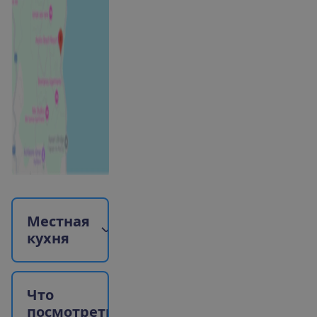
М
е
с
т
н
а
я
к
у
х
н
я
Ч
т
о
п
о
с
м
о
т
р
е
т
ь
?