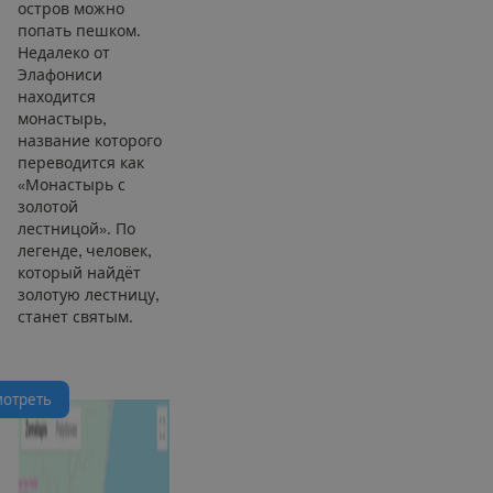
остров можно
попать пешком.
Недалеко от
Элафониси
находится
монастырь,
название которого
переводится как
«Монастырь с
золотой
лестницой». По
легенде, человек,
который найдёт
золотую лестницу,
станет святым.
м
о
т
р
е
т
ь