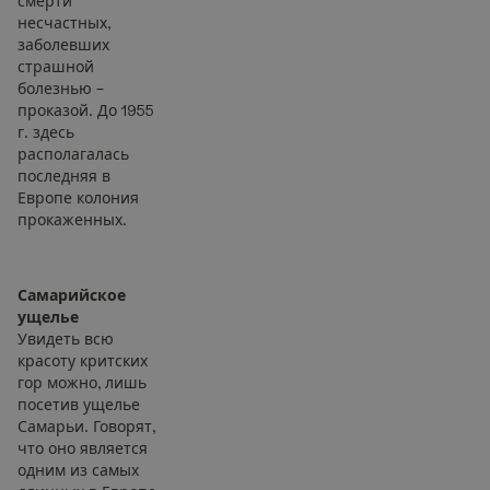
смерти
несчастных,
заболевших
страшной
болезнью –
проказой. До 1955
г. здесь
располагалась
последняя в
Европе колония
прокаженных.
Самарийское
ущелье
Увидеть всю
красоту критских
гор можно, лишь
посетив ущелье
Самарьи. Говорят,
что оно является
одним из самых