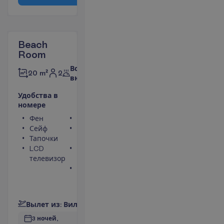
Beach
Room
Все
2
20 m²
включено
У
д
о
б
с
т
в
а
в
н
о
м
е
р
е
Фен
Туалет
Сейф
Беспроводной
Тапочки
интернет
LCD
Кондиционер
телевизор
(индивидуальный)
Площадь номера
20 m²
П
о
д
р
о
б
н
е
е
В
ы
л
е
т
и
з
:
В
и
л
ь
н
ю
с
3 ночей, 