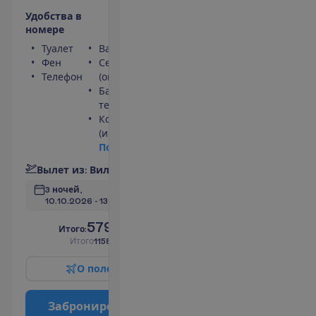
У
д
о
б
с
т
в
а
в
н
о
м
е
р
е
Туалет
Ванна или душ
Фен
Сейф
Телефон
(оплачивается)
Балкон или
терраса
Кондиционер
(индивидуальный)
П
о
д
р
о
б
н
е
е
В
ы
л
е
т
и
з
:
В
и
л
ь
н
ю
с
3 ночей, 
10.10.2026
 - 
13.10.2026
579.00
И
т
о
г
о
:
€/чел.
И
т
о
г
о
1158.00
€/группу
О
п
о
л
е
т
е
З
а
б
р
о
н
и
р
о
в
а
т
ь