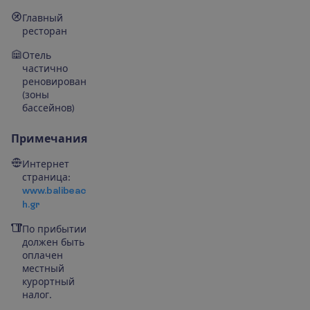
Главный
ресторан
Отель
частично
реновирован
(зоны
бассейнов)
Примечания
Интернет
страница:
www.balibeac
h.gr
По прибытии
должен быть
оплачен
местный
курортный
налог.