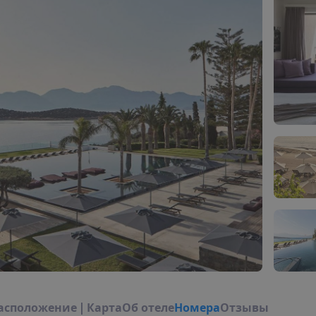
а
с
п
о
л
о
ж
е
н
и
е
|
К
а
р
т
а
О
б
о
т
е
л
е
Н
о
м
е
р
а
Отзывы