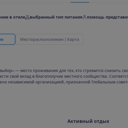
ние в отеле
выбранный тип питания
помощь представи
л
е
М
е
с
т
о
р
а
с
п
о
л
о
ж
е
н
и
е
|
К
а
р
т
а
выбор» — место проживания для тех, кто стремится снизить св
сти свой вклад в благополучие местного сообщества. Соответс
ено независимой организацией, признанной Глобальным совет
Активный отдых