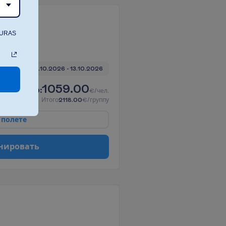
iew
TURAS
3 ночей, 
10.10.2026
 - 
13.10.2026
1059.00
И
т
о
г
о
:
€/чел.
И
т
о
г
о
2118.00
€/группу
п
о
л
е
т
е
н
и
р
о
в
а
т
ь