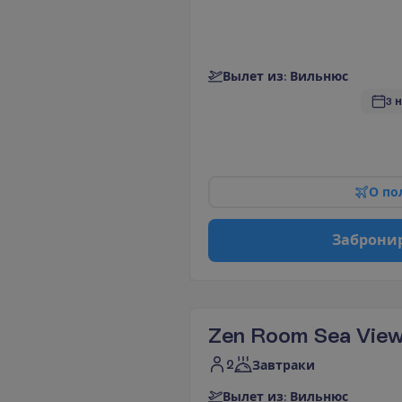
В
ы
л
е
т
и
з
:
В
и
л
ь
н
ю
с
3 
О
п
о
З
а
б
р
о
н
и
Zen Room Sea Vie
2
Завтраки
В
ы
л
е
т
и
з
:
В
и
л
ь
н
ю
с