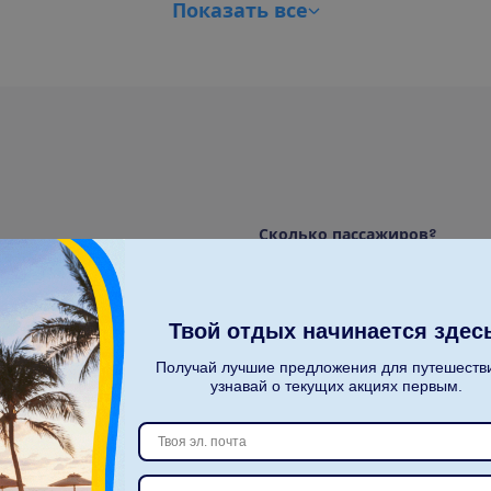
П
о
к
а
з
а
т
ь
в
с
е
С
к
о
л
ь
к
о
п
а
с
с
а
ж
и
р
о
в
?
2
Твой отдых начинается здес
Получай лучшие предложения для путешеств
узнавай о текущих акциях первым.
Б
о
л
ь
ш
О
ч
и
с
т
и
т
ь