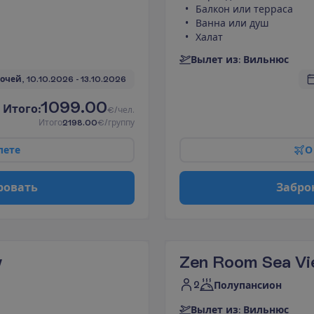
Балкон или терраса
Ванна или душ
Халат
В
ы
л
е
т
и
з
:
В
и
л
ь
н
ю
с
ночей, 
10.10.2026
 - 
13.10.2026
1099.00
И
т
о
г
о
:
€/чел.
И
т
о
г
о
2198.00
€/группу
л
е
т
е
О
р
о
в
а
т
ь
З
а
б
р
о
w
Zen Room Sea V
2
Полупансион
В
ы
л
е
т
и
з
:
В
и
л
ь
н
ю
с