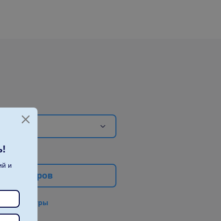
ь!
ий и
е
ф
и
л
ь
т
р
о
в
в
с
е
ф
и
л
ь
т
р
ы