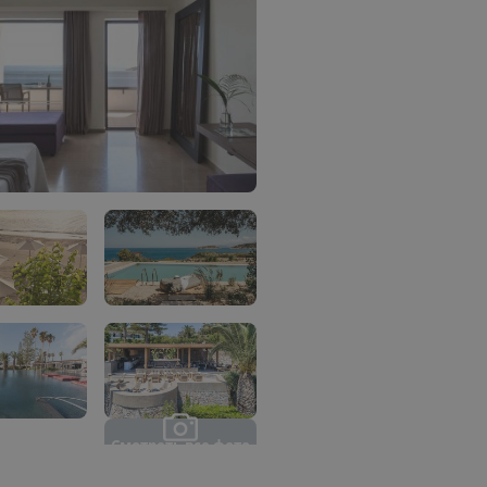
С
м
о
т
р
е
т
ь
в
с
е
ф
о
т
о
(
1
0
)