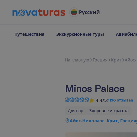
Русский
Путешествия
Экскурсионные туры
Авиабил
Н
а
г
л
а
в
н
у
ю
Греция
Крит
Айос-
Minos Palace
4.4/5
(
1130
отзывы
)
Для пар
Здоровье и красота
Айос-Николаос, Крит, Греция