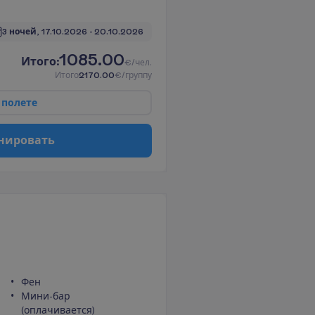
3 ночей, 
17.10.2026
 - 
20.10.2026
1085.00
И
т
о
г
о
:
€/чел.
И
т
о
г
о
2170.00
€/группу
п
о
л
е
т
е
н
и
р
о
в
а
т
ь
Фен
Мини-бар
(оплачивается)