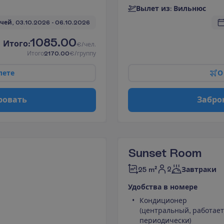
В
ы
л
е
т
и
з
:
В
и
л
ь
н
ю
с
чей, 
03.10.2026
 - 
06.10.2026
1085.00
И
т
о
г
о
:
€/чел.
И
т
о
г
о
2170.00
€/группу
л
е
т
е
О
р
о
в
а
т
ь
З
а
б
р
о
Sunset Room
2
25 m²
Завтраки
У
д
о
б
с
т
в
а
в
н
о
м
е
р
е
Кондиционер
(центральный, работает
периодически)