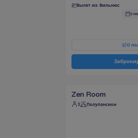
В
ы
л
е
т
и
з
:
В
и
л
ь
н
ю
с
3 но
О
п
о
З
а
б
р
о
н
и
Zen Room
2
Полупансион