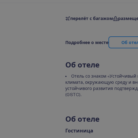
перелёт с багажом
размеще
П
о
д
р
о
б
н
е
е
о
м
е
с
т
е
О
б
о
т
е
О
б
о
т
е
л
е
Отель со знаком «Устойчивый 
климата, окружающую среду и вне
устойчивого развития подтвержд
(GSTC).
О
б
о
т
е
л
е
Гостиница