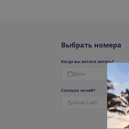
В
ы
б
р
а
т
ь
н
о
м
е
р
а
К
о
г
д
а
в
ы
х
о
т
и
т
е
л
е
т
е
т
ь
?
Д
а
т
ы
С
к
о
л
ь
к
о
н
о
ч
е
й
?
Н
о
ч
и
(
-
е
й
)