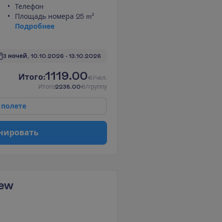
Телефон
Площадь номера 25 m²
П
о
д
р
о
б
н
е
е
3 ночей, 
10.10.2026
 - 
13.10.2026
1119.00
И
т
о
г
о
:
€/чел.
И
т
о
г
о
2238.00
€/группу
п
о
л
е
т
е
н
и
р
о
в
а
т
ь
iew