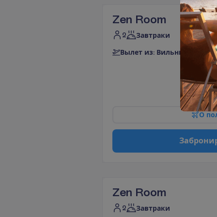
Zen Room
2
Завтраки
В
ы
л
е
т
и
з
:
В
и
л
ь
н
ю
с
3 
О
п
о
З
а
б
р
о
н
и
Zen Room
2
Завтраки