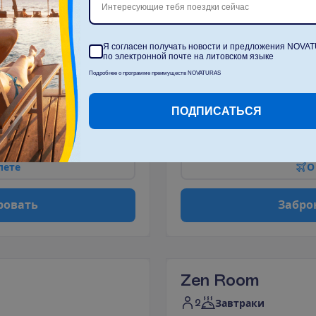
Интересующие тебя поездки сейчас
Zen Room Sea V
Я согласен получать новости и предложения NOVA
2
Завтраки
по электронной почте на литовском языке
Подробнее о программе преимуществ NOVATURAS
В
ы
л
е
т
и
з
:
В
и
л
ь
н
ю
с
ночей, 
10.10.2026
 - 
13.10.2026
ПОДПИСАТЬСЯ
1005.00
И
т
о
г
о
:
€/чел.
И
т
о
г
о
2010.00
€/группу
л
е
т
е
О
р
о
в
а
т
ь
З
а
б
р
о
Zen Room
2
Завтраки