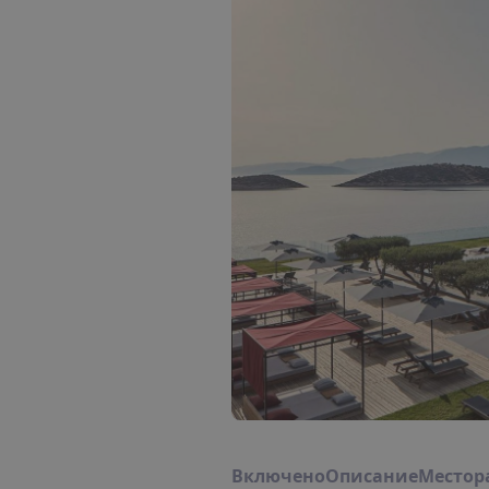
В
к
л
ю
ч
е
н
о
О
п
и
с
а
н
и
е
М
е
с
т
о
р