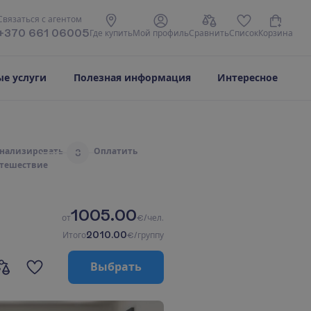
С
в
я
з
а
т
ь
с
я
с
а
г
е
н
т
о
м
+370 661 06005
Г
д
е
к
у
п
и
т
ь
М
о
й
п
р
о
ф
и
л
ь
С
р
а
в
н
и
т
ь
С
п
и
с
о
к
К
о
р
з
и
н
а
е услуги
Полезная информация
Интересное
н
а
л
и
з
и
р
о
в
а
т
ь
О
п
л
а
т
и
т
ь
3
т
е
ш
е
с
т
в
и
е
1005.00
о
т
€/чел.
2010.00
И
т
о
г
о
€/группу
В
ы
б
р
а
т
ь