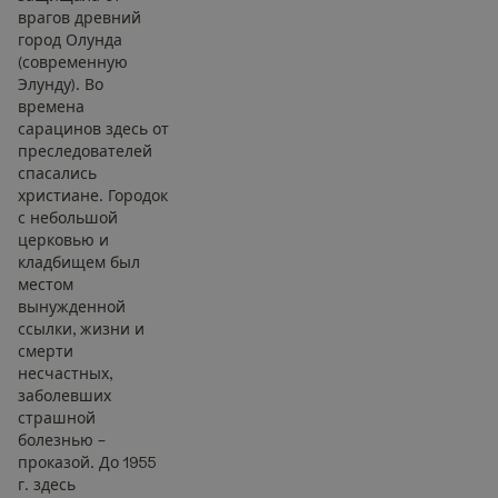
врагов древний
город Олунда
(современную
Элунду). Во
времена
сарацинов здесь от
преследователей
спасались
христиане. Городок
с небольшой
церковью и
кладбищем был
местом
вынужденной
ссылки, жизни и
смерти
несчастных,
заболевших
страшной
болезнью –
проказой. До 1955
г. здесь