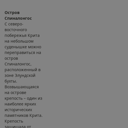
Остров
Спиналонгос
С северо-
восточного
побережья Крита
на небольшом
суденышке можно
переправиться на
остров
Спиналонгос,
расположенный в
зоне Элундской
бухты.
Возвышающаяся
на острове
крепость – один из
наиболее ярких
исторических
памятников Крита.
Крепость
защищала от