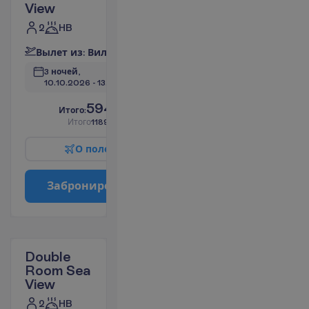
View
2
HB
В
ы
л
е
т
и
з
:
В
и
л
ь
н
ю
с
3 ночей, 
10.10.2026
 - 
13.10.2026
594.72
И
т
о
г
о
:
€/чел.
И
т
о
г
о
1189.44
€/группу
О
п
о
л
е
т
е
З
а
б
р
о
н
и
р
о
в
а
т
ь
Double
Room Sea
View
2
HB