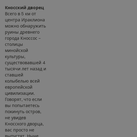
Кносский дворец
Всего в 5 км от
центра Ираклиона
можно обнаружить
руины древнего
города Кноссос –
столицы
минойской
культуры,
существовавшей 4
тысячи лет назад и
ставшей
колыбелью всей
европейской
цивилизации.
Говорят, что если
вы попытаетесь
покинуть остров,
не увидев
Кносского дворца,
вас просто не
выпустят. Ныне