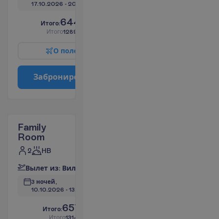
17.10.2026
 - 
20.10.2026
644.72
И
т
о
г
о
:
€/чел.
И
т
о
г
о
1289.44
€/группу
О
п
о
л
е
т
е
З
а
б
р
о
н
и
р
о
в
а
т
ь
Family
Room
2
HB
В
ы
л
е
т
и
з
:
В
и
л
ь
н
ю
с
3 ночей, 
10.10.2026
 - 
13.10.2026
657.36
И
т
о
г
о
:
€/чел.
И
т
о
г
о
1314.72
€/группу