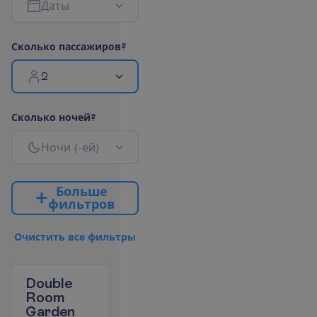
Д
а
т
ы
С
к
о
л
ь
к
о
п
а
с
с
а
ж
и
р
о
в
?
2
С
к
о
л
ь
к
о
н
о
ч
е
й
?
Н
о
ч
и
(
-
е
й
)
Б
о
л
ь
ш
е
ф
и
л
ь
т
р
о
в
О
ч
и
с
т
и
т
ь
в
с
е
ф
и
л
ь
т
р
ы
Double
Room
Garden