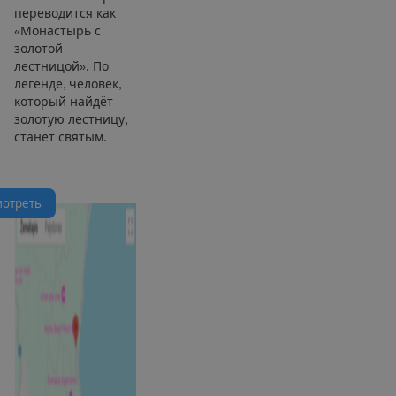
переводится как
«Монастырь с
золотой
лестницой». По
легенде, человек,
который найдёт
золотую лестницу,
станет святым.
м
о
т
р
е
т
ь