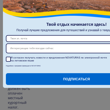
Шезлонги у
бассейна
Зонты у
бассейна
Твой отдых начинается здесь!
Лобби-бар
Получай лучшие предложения для путешествий и узнавай о текущ
Беспроводно
й интернет
Интересующие тебя поездки сейчас
Примечания
Я согласен получать новости и предложения NOVATURAS по электронной почте
Интернет
на литовском языке
страница:
Подробнее о программе преимуществ NOVATURAS
www.maritim
o.gr
ПОДПИСАТЬСЯ
По прибытии
должен быть
оплачен
местный
курортный
налог.