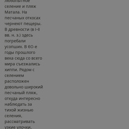
любопытное
селение и пляж
Матала. На
песчаных откосах
чернеют пещеры.
В древности (в I–II
вв. н. э.) здесь
погребали
усопших. В 60-е
годы прошлого
века сюда со всего
мира съезжались
хиппи. Рядом с
селением
расположен
довольно широкий
песчаный пляж,
откуда интересно
наблюдать за
тихой жизнью
селения,
рассматривать
узкие улочки,