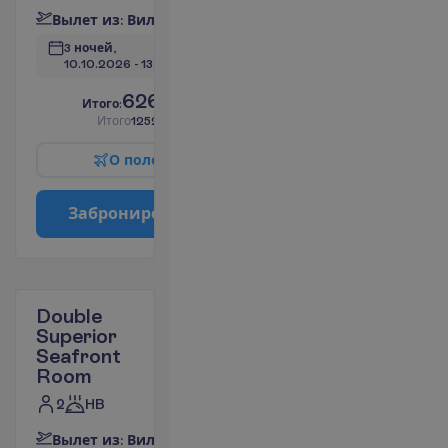
В
ы
л
е
т
и
з
:
В
и
л
ь
н
ю
с
3 ночей, 
10.10.2026
 - 
13.10.2026
626.04
И
т
о
г
о
:
€/чел.
И
т
о
г
о
1252.08
€/группу
О
п
о
л
е
т
е
З
а
б
р
о
н
и
р
о
в
а
т
ь
Double
Superior
Seafront
Room
2
HB
В
ы
л
е
т
и
з
:
В
и
л
ь
н
ю
с