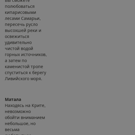
Вы сможете
полюбоваться
кипарисовыми
лесами Самарьи,
пересечь русло
высохшей реки и
освежиться
удивительно
чистой водой
горных источников,
а затем по
каменистой тропе
спуститься к берегу
Ливийского моря.
Матала
Находясь на Крите,
невозможно
обойти вниманием
небольшое, но
весьма