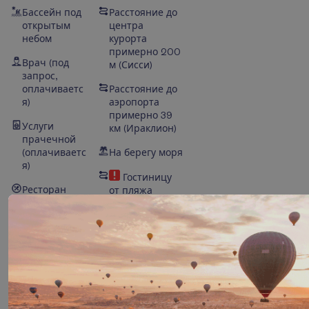
Бассейн под
Расстояние до
открытым
центра
небом
курорта
примерно 200
Врач (под
м (Сисси)
запрос,
оплачиваетс
Расстояние до
я)
аэропорта
примерно 39
Услуги
км (Ираклион)
прачечной
(оплачиваетс
На берегу моря
я)
Гостиницу
Ресторан
от пляжа
отделяет улица
Бар с
закусками
Расстояние до
каменистого
Национальна
пляжа около
я категория
50 м
гостиницы –
4*