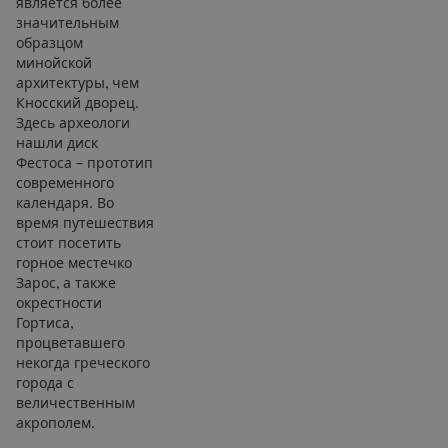
является более
значительным
образцом
минойской
архитектуры, чем
Кносский дворец.
Здесь археологи
нашли диск
Фестоса – прототип
современного
календаря. Во
время путешествия
стоит посетить
горное местечко
Зарос, а также
окрестности
Гортиса,
процветавшего
некогда греческого
города с
величественным
акрополем.