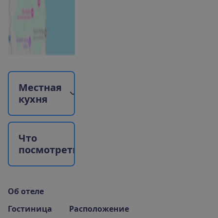
М
е
с
т
н
а
я
к
у
х
н
я
Ч
т
о
п
о
с
м
о
т
р
е
т
ь
?
О
б
о
т
е
л
е
Гостиница
Расположение