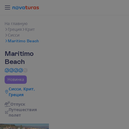
Н
а
г
л
а
в
н
у
ю
Греция
Крит
Сисси
Maritimo Beach
Maritimo
Beach
Новинка
Сисси, Крит,
Греция
Отпуск
П
у
т
е
ш
е
с
т
в
и
я
п
о
л
е
т