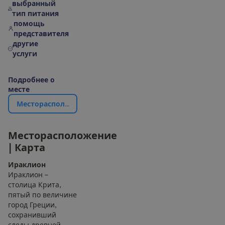
выбранный
тип питания
помощь
представителя
другие
услуги
П
о
д
р
о
б
н
е
е
о
м
е
с
т
е
М
е
с
т
о
р
а
с
п
о
л
о
ж
е
н
и
е
|
К
а
р
т
а
М
е
с
т
о
р
а
с
п
о
л
о
ж
е
н
и
е
|
К
а
р
т
а
Ираклион
Ираклион –
столица Крита,
пятый по величине
город Греции,
сохранивший
следы древней