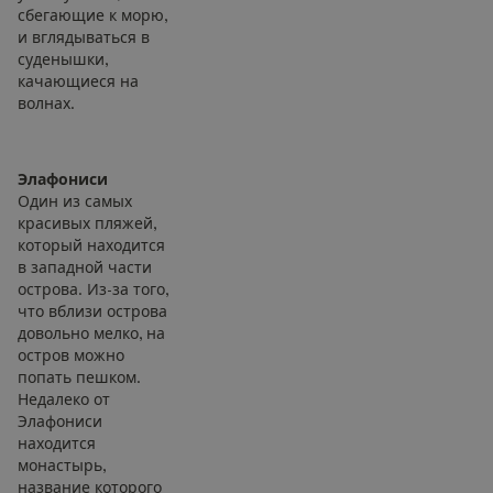
сбегающие к морю,
и вглядываться в
суденышки,
качающиеся на
волнах.
Элафониси
Один из самых
красивых пляжей,
который находится
в западной части
острова. Из-за того,
что вблизи острова
довольно мелко, на
остров можно
попать пешком.
Недалеко от
Элафониси
находится
монастырь,
название которого