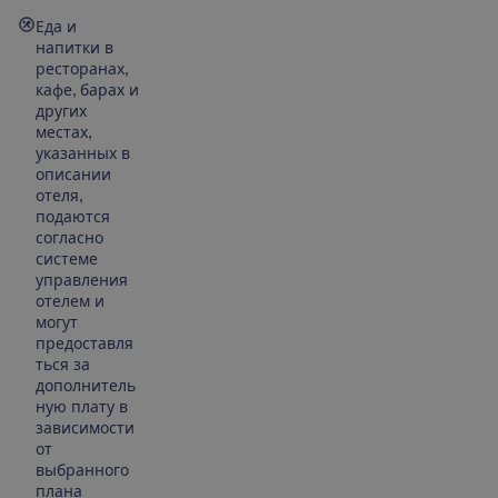
Еда и
напитки в
ресторанах,
кафе, барах и
других
местах,
указанных в
описании
отеля,
подаются
согласно
системе
управления
отелем и
могут
предоставля
ться за
дополнитель
ную плату в
зависимости
от
выбранного
плана