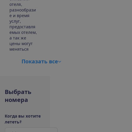
отеля,
разнообрази
е и время
услуг,
предоставля
емых отелем,
а так же
цены могут
меняться
П
о
к
а
з
а
т
ь
в
с
е
В
ы
б
р
а
т
ь
н
о
м
е
р
а
К
о
г
д
а
в
ы
х
о
т
и
т
е
л
е
т
е
т
ь
?