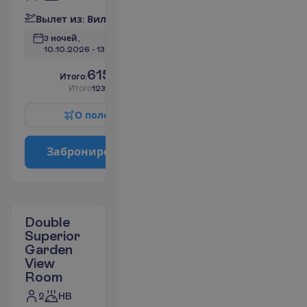
В
ы
л
е
т
и
з
:
В
и
л
ь
н
ю
с
3 ночей, 
10.10.2026
 - 
13.10.2026
615.60
И
т
о
г
о
:
€/чел.
И
т
о
г
о
1231.20
€/группу
О
п
о
л
е
т
е
З
а
б
р
о
н
и
р
о
в
а
т
ь
Double
Superior
Garden
View
Room
2
HB