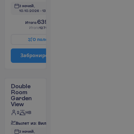
3 ночей, 
10.10.2026
 - 
13.10.2026
639.96
И
т
о
г
о
:
€/чел.
И
т
о
г
о
1279.92
€/группу
О
п
о
л
е
т
е
З
а
б
р
о
н
и
р
о
в
а
т
ь
Double
Room
Garden
View
2
HB
В
ы
л
е
т
и
з
:
В
и
л
ь
н
ю
с
3 ночей, 