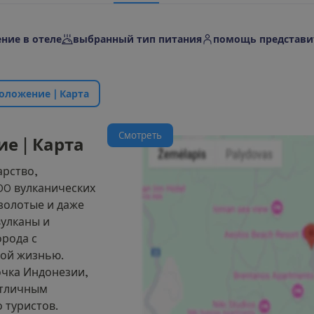
ние в отеле
выбранный тип питания
помощь представи
о
л
о
ж
е
н
и
е
|
К
а
р
т
а
С
м
о
т
р
е
т
ь
и
е
|
К
а
р
т
а
арство,
00 вулканических
 золотые и даже
улканы и
орода с
ной жизнью.
очка Индонезии,
отличным
 туристов.