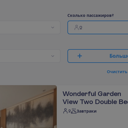
С
к
о
л
ь
к
о
п
а
с
с
а
ж
и
р
о
в
?
2
Б
о
л
ь
ш
О
ч
и
с
т
и
т
ь
Wonderful Garden
View Two Double Be
2
Завтраки