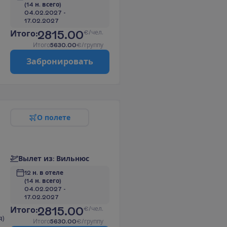
(14 н. всего)
04.02.2027
 - 
17.02.2027
2815.00
И
т
о
г
о
:
€/чел.
И
т
о
г
о
5630.00
€/группу
З
а
б
р
о
н
и
р
о
в
а
т
ь
О
п
о
л
е
т
е
В
ы
л
е
т
и
з
:
В
и
л
ь
н
ю
с
12 н. в отеле
(14 н. всего)
04.02.2027
 - 
17.02.2027
2815.00
И
т
о
г
о
:
€/чел.
я)
И
т
о
г
о
5630.00
€/группу