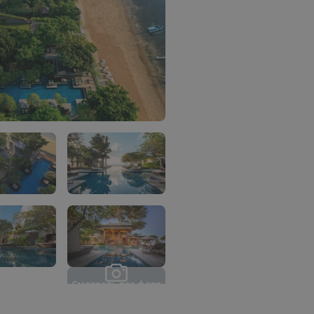
С
м
о
т
р
е
т
ь
в
с
е
ф
о
т
о
(
2
4
)