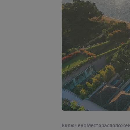
В
к
л
ю
ч
е
н
о
М
е
с
т
о
р
а
с
п
о
л
о
ж
е