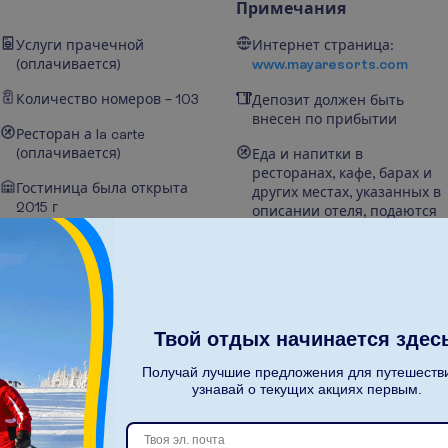
Примечания
Услуги прачечной
Интернет страница:
(оплачивается)
www.mayaresorts.com
Количество номеров – 103
Депозит должен быть
внесен по прибытии
Ресторан а la carte
(оплачивается)
Еда и напитки в
ресторанах, кафе, барах и
Гостиница была открыта
других местах, указанных в
2015 г
описании отеля, подаются
согласно системе
Бассейны – 2
управления отелем и могут
предоставляться за
дополнительную плату в
Зонты у бассейна
зависимости от выбранного
плана питания.
Беспроводной интернет
Твой отдых начинается здес
Информация на этом сайте
Получай лучшие предложения для путешеств
предоставлена отелем и
узнавай о текущих акциях первым.
может быть изменена со
стороны отеля.
Туроператор не несёт