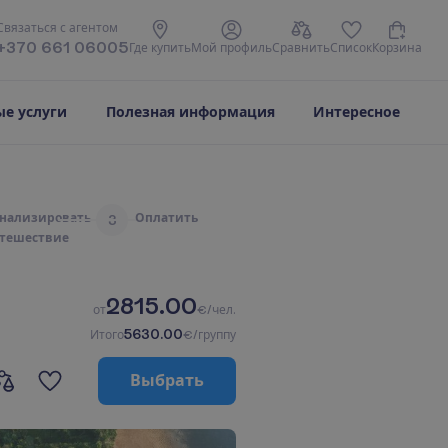
С
в
я
з
а
т
ь
с
я
с
а
г
е
н
т
о
м
+370 661 06005
Г
д
е
к
у
п
и
т
ь
М
о
й
п
р
о
ф
и
л
ь
С
р
а
в
н
и
т
ь
С
п
и
с
о
к
К
о
р
з
и
н
а
е услуги
Полезная информация
Интересное
н
а
л
и
з
и
р
о
в
а
т
ь
О
п
л
а
т
и
т
ь
3
т
е
ш
е
с
т
в
и
е
2815.00
о
т
€/чел.
5630.00
И
т
о
г
о
€/группу
В
ы
б
р
а
т
ь