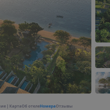
н
и
е
|
К
а
р
т
а
О
б
о
т
е
л
е
Н
о
м
е
р
а
Отзывы