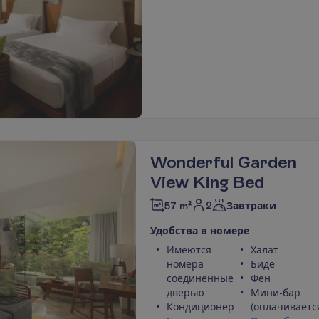
Wonderful Garden
View King Bed
2
57 m²
Завтраки
У
д
о
б
с
т
в
а
в
н
о
м
е
р
е
Имеются
Халат
номера
Биде
соединенные
Фен
дверью
Мини-бар
Кондиционер
(оплачиваетс