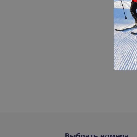
В
ы
б
р
а
т
ь
н
о
м
е
р
а