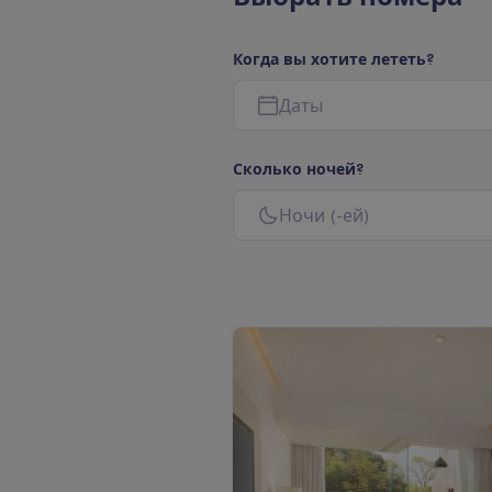
К
о
г
д
а
в
ы
х
о
т
и
т
е
л
е
т
е
т
ь
?
Д
а
т
ы
С
к
о
л
ь
к
о
н
о
ч
е
й
?
Н
о
ч
и
(
-
е
й
)