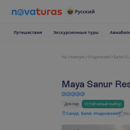
Русский
Путешествия
Экскурсионные туры
Авиабил
Н
а
г
л
а
в
н
у
ю
Индонезия
Бали
С
Maya Sanur Res
Для пар
Устойчивый выбор
Санур, Бали, Индонезия
От