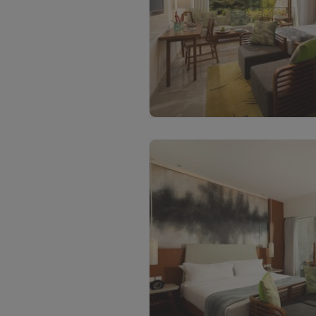
С
м
о
т
р
е
т
ь
в
с
е
ф
о
т
о
(
4
)