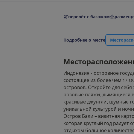
перелёт с багажом
размеще
П
о
д
р
о
б
н
е
е
о
м
е
с
т
е
М
е
с
т
о
р
а
с
п
М
е
с
т
о
р
а
с
п
о
л
о
ж
е
н
Индонезия - островное госуд
состоящее из более чем 17 0
островов. Откройте для себя
розовые пляжи, дымящиеся в
красивые джунгли, шумные г
уникальной культурой и ноч
Остров Бали – визитная карт
которая круглый год радует 
отдыхом большое количество