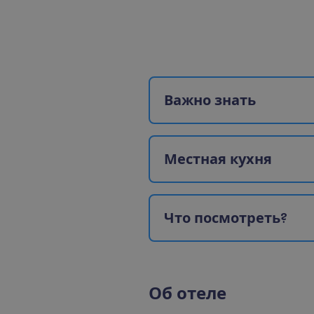
В
а
ж
н
о
з
н
а
т
ь
М
е
с
т
н
а
я
к
у
х
н
я
Ч
т
о
п
о
с
м
о
т
р
е
т
ь
?
О
б
о
т
е
л
е