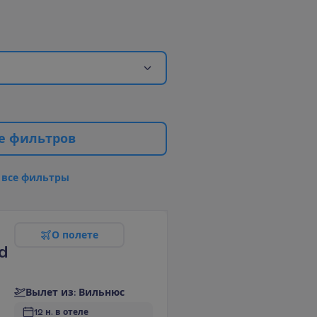
е
ф
и
л
ь
т
р
о
в
в
с
е
ф
и
л
ь
т
р
ы
О
п
о
л
е
т
е
d
В
ы
л
е
т
и
з
:
В
и
л
ь
н
ю
с
12 н. в отеле