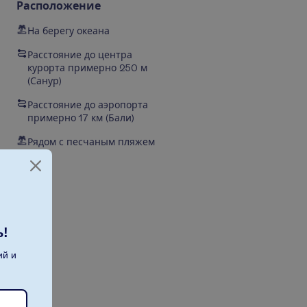
Расположение
На берегу океана
Расстояние до центра
курорта примерно 250 м
(
Санур
)
Расстояние до аэропорта
примерно 17 км
(Бали)
Рядом с песчаным пляжем
ь!
ий и