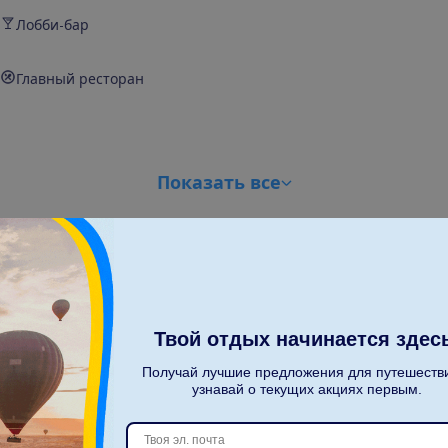
Лобби-бар
Главный ресторан
П
о
к
а
з
а
т
ь
в
с
е
Твой отдых начинается здес
Получай лучшие предложения для путешеств
С
к
о
л
ь
к
о
п
а
с
с
а
ж
и
р
о
в
?
узнавай о текущих акциях первым.
2