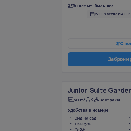
В
ы
л
е
т
и
з
:
В
и
л
ь
н
ю
с
12 н. в отеле
(14 н. 
О
п
о
З
а
б
р
о
н
и
Junior Suite Garde
2
50 m²
Завтраки
У
д
о
б
с
т
в
а
в
н
о
м
е
р
е
Вид на сад
Телефон
Сейф