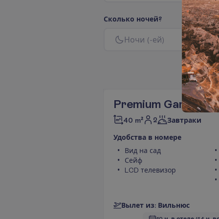
С
к
о
л
ь
к
о
н
о
ч
е
й
?
Н
о
ч
и
(
-
е
й
)
Premium Garden V
2
40 m²
Завтраки
У
д
о
б
с
т
в
а
в
н
о
м
е
р
е
Вид на сад
Сейф
LCD телевизор
В
ы
л
е
т
и
з
:
В
и
л
ь
н
ю
с