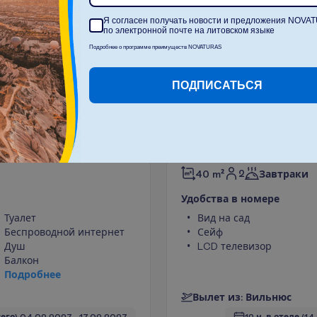
Я согласен получать новости и предложения NOVA
по электронной почте на литовском языке
Подробнее о программе преимуществ NOVATURAS
Б
о
л
ь
ш
ПОДПИСАТЬСЯ
О
ч
и
с
т
и
т
ь
iew
Premium Garden
2
40 m²
Завтраки
У
д
о
б
с
т
в
а
в
н
о
м
е
р
е
Туалет
Вид на сад
Беспроводной интернет
Сейф
Душ
LCD телевизор
Балкон
П
о
д
р
о
б
н
е
е
В
ы
л
е
т
и
з
:
В
и
л
ь
н
ю
с