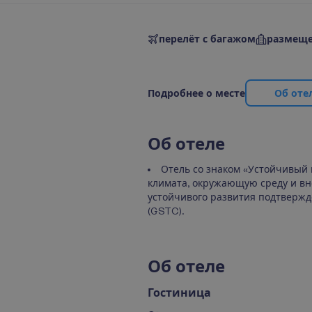
перелёт с багажом
размеще
П
о
д
р
о
б
н
е
е
о
м
е
с
т
е
О
б
о
т
е
О
б
о
т
е
л
е
Отель со знаком «Устойчивый 
климата, окружающую среду и вне
устойчивого развития подтвержд
(GSTC).
О
б
о
т
е
л
е
Гостиница