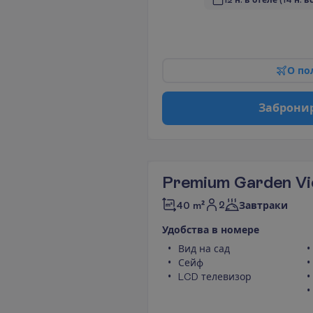
12 н. в отеле
(14 н. в
О
п
о
З
а
б
р
о
н
и
Premium Garden V
2
40 m²
Завтраки
У
д
о
б
с
т
в
а
в
н
о
м
е
р
е
Вид на сад
Сейф
LCD телевизор