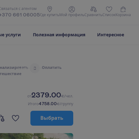
С
в
я
з
а
т
ь
с
я
с
а
г
е
н
т
о
м
+370 661 06005
Г
д
е
к
у
п
и
т
ь
М
о
й
п
р
о
ф
и
л
ь
С
р
а
в
н
и
т
ь
С
п
и
с
о
к
К
о
р
з
и
н
а
е услуги
Полезная информация
Интересное
н
а
л
и
з
и
р
о
в
а
т
ь
О
п
л
а
т
и
т
ь
3
т
е
ш
е
с
т
в
и
е
2379.00
о
т
€/чел.
4758.00
И
т
о
г
о
€/группу
В
ы
б
р
а
т
ь