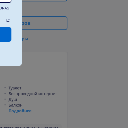
TURAS
е
ф
и
л
ь
т
р
о
в
в
с
е
ф
и
л
ь
т
р
ы
 View
Туалет
Беспроводной интернет
Душ
Балкон
П
о
д
р
о
б
н
е
е