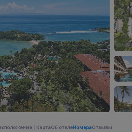
а
с
п
о
л
о
ж
е
н
и
е
|
К
а
р
т
а
О
б
о
т
е
л
е
Н
о
м
е
р
а
Отзывы