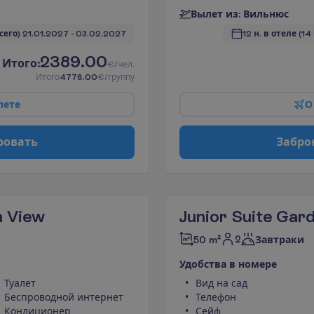
В
ы
л
е
т
и
з
:
В
и
л
ь
н
ю
с
всего)
21.01.2027
 - 
03.02.2027
12 н. в отеле
(14
2389.00
И
т
о
г
о
:
€/чел.
И
т
о
г
о
4778.00
€/группу
л
е
т
е
О
р
о
в
а
т
ь
З
а
б
р
о
n View
Junior Suite Gar
2
50 m²
Завтраки
У
д
о
б
с
т
в
а
в
н
о
м
е
р
е
Туалет
Вид на сад
Беспроводной интернет
Телефон
Кондиционер
Сейф