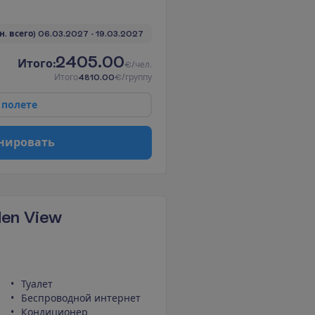
 н. всего)
06.03.2027
 - 
19.03.2027
2405.00
И
т
о
г
о
:
€/чел.
И
т
о
г
о
4810.00
€/группу
п
о
л
е
т
е
н
и
р
о
в
а
т
ь
den View
Туалет
Беспроводной интернет
Кондиционер