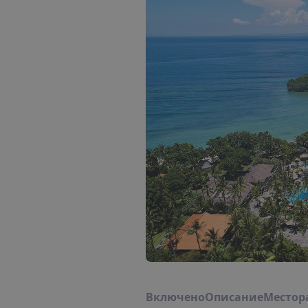
В
к
л
ю
ч
е
н
о
О
п
и
с
а
н
и
е
М
е
с
т
о
р