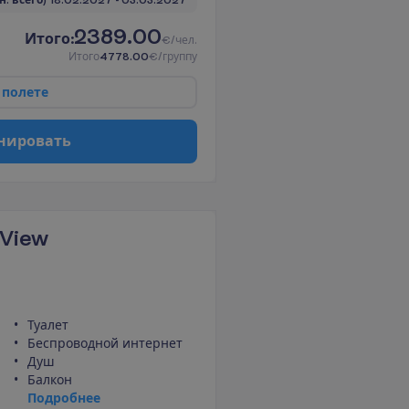
 н. всего)
18.02.2027
 - 
03.03.2027
2389.00
И
т
о
г
о
:
€/чел.
И
т
о
г
о
4778.00
€/группу
п
о
л
е
т
е
н
и
р
о
в
а
т
ь
 View
Туалет
Беспроводной интернет
Душ
Балкон
П
о
д
р
о
б
н
е
е