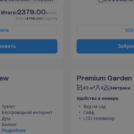
сего)
04.02.2027
 - 
17.02.2027
12 н. в отеле
(14
2379.00
И
т
о
г
о
:
€/чел.
И
т
о
г
о
4758.00
€/группу
л
е
т
е
О
р
о
в
а
т
ь
З
а
б
р
о
iew
Premium Garden
2
40 m²
Завтраки
У
д
о
б
с
т
в
а
в
н
о
м
е
р
е
Туалет
Вид на сад
Беспроводной интернет
Сейф
Душ
LCD телевизор
Балкон
П
о
д
р
о
б
н
е
е