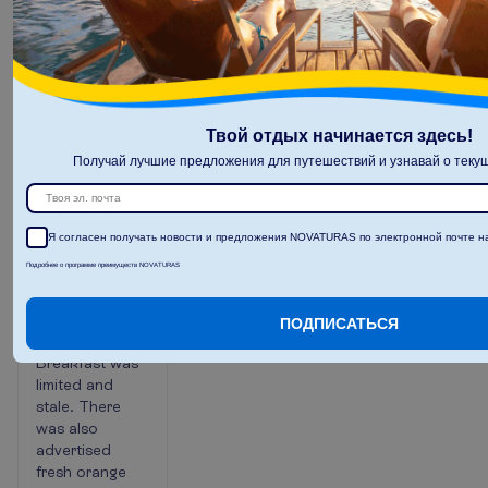
towards me
and my school.
We were
denied hot
water for tea,
noodles, etc. I
Твой отдых начинается здесь!
was denied a
Получай лучшие предложения для путешествий и узнавай о текущ
fresh set of
towels.
Constant anger
radiating from
Я согласен получать новости и предложения NOVATURAS по электронной почте на
them all and if
Подробнее о программе преимуществ NOVATURAS
not anger, than
attitude. The
food was
ПОДПИСАТЬСЯ
disgraceful.
Breakfast was
limited and
stale. There
was also
advertised
fresh orange