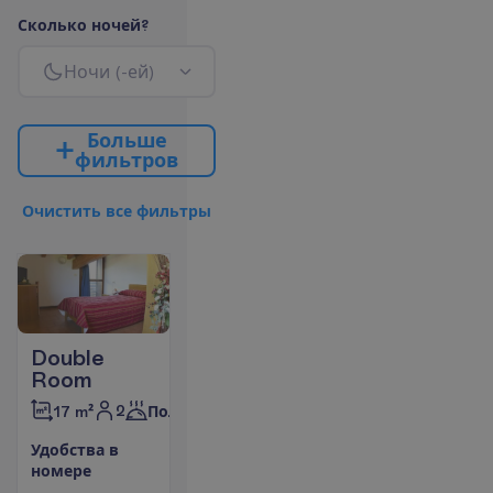
С
к
о
л
ь
к
о
н
о
ч
е
й
?
Н
о
ч
и
(
-
е
й
)
Б
о
л
ь
ш
е
ф
и
л
ь
т
р
о
в
О
ч
и
с
т
и
т
ь
в
с
е
ф
и
л
ь
т
р
ы
Double
Room
2
17 m²
Полупансион
У
д
о
б
с
т
в
а
в
н
о
м
е
р
е