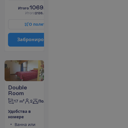
1069.00
И
т
о
г
о
:
€/чел.
И
т
о
г
о
2138.00
€/группу
О
п
о
л
е
т
е
З
а
б
р
о
н
и
р
о
в
а
т
ь
Double
Room
2
17 m²
Полупансион
У
д
о
б
с
т
в
а
в
н
о
м
е
р
е
Ванна или
Балкон