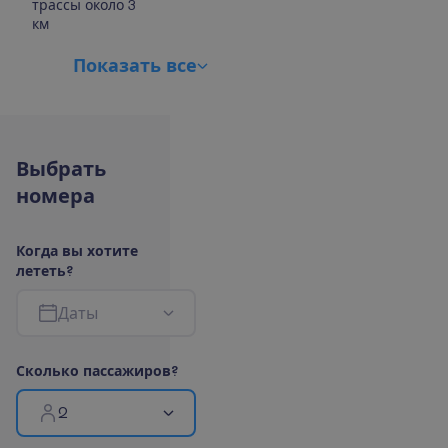
трассы около 3
км
П
о
к
а
з
а
т
ь
в
с
е
В
ы
б
р
а
т
ь
н
о
м
е
р
а
К
о
г
д
а
в
ы
х
о
т
и
т
е
л
е
т
е
т
ь
?
Д
а
т
ы
С
к
о
л
ь
к
о
п
а
с
с
а
ж
и
р
о
в
?
2