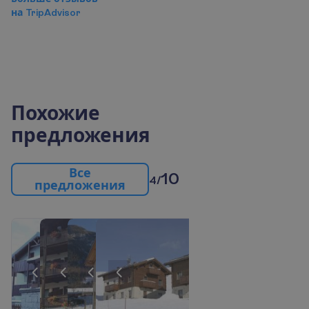
н
а
T
r
i
p
A
d
v
i
s
o
r
Похожие
предложения
В
с
е
10
4/
п
р
е
д
л
о
ж
е
н
и
я