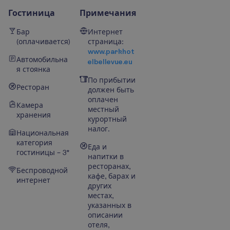
Гостиница
Примечания
Бар
Интернет
(оплачивается)
страница:
www.parkhot
Автомобильна
elbellevue.eu
я стоянка
По прибытии
Ресторан
должен быть
оплачен
Камера
местный
хранения
курортный
налог.
Национальная
категория
Еда и
гостиницы – 3*
напитки в
ресторанах,
Беспроводной
кафе, барах и
интернет
других
местах,
указанных в
описании
отеля,