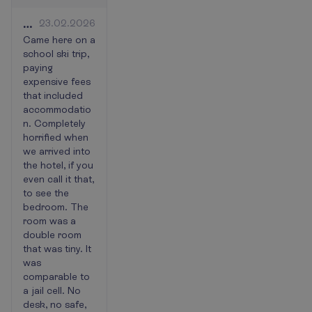
DO
23.02.2026
NOT
Came here on a
school ski trip,
STAY
paying
—
expensive fees
no
that included
redeeming
accommodatio
qualities.
n. Completely
horrified when
we arrived into
the hotel, if you
even call it that,
to see the
bedroom. The
room was a
double room
that was tiny. It
was
comparable to
a jail cell. No
desk, no safe,