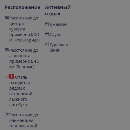
Расположение
Активный
отдых
Расстояние до
центра
Джакузи
курорта
примерно 500
Сауна
м
(
Фольгарида
)
Турецкая
Расстояние до
баня
аэропорта
примерно 240
км (Бергамо)
Отель
находится
рядом с
остановкой
лыжного
автобуса
Расстояние до
ближайшей
горнолыжной