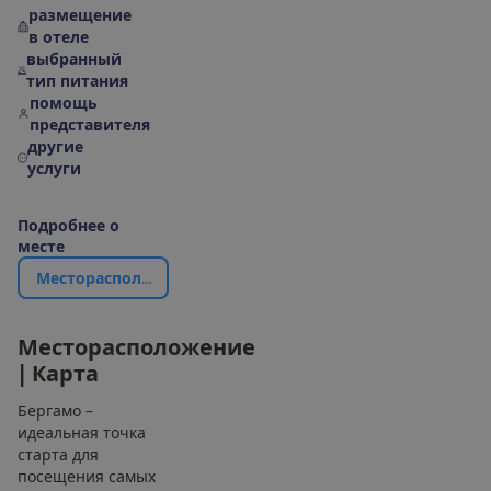
размещение
в отеле
выбранный
тип питания
помощь
представителя
другие
услуги
П
о
д
р
о
б
н
е
е
о
м
е
с
т
е
М
е
с
т
о
р
а
с
п
о
л
о
ж
е
н
и
е
|
К
а
р
т
а
М
е
с
т
о
р
а
с
п
о
л
о
ж
е
н
и
е
|
К
а
р
т
а
Бергамо –
идеальная точка
старта для
посещения самых