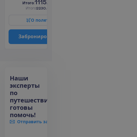
1115.00
И
т
о
г
о
:
€/чел.
И
т
о
г
о
2230.00
€/группу
О
п
о
л
е
т
е
З
а
б
р
о
н
и
р
о
в
а
т
ь
Наши
эксперты
по
путешествиям
готовы
помочь!
Отправить запрос
+370 661 06005