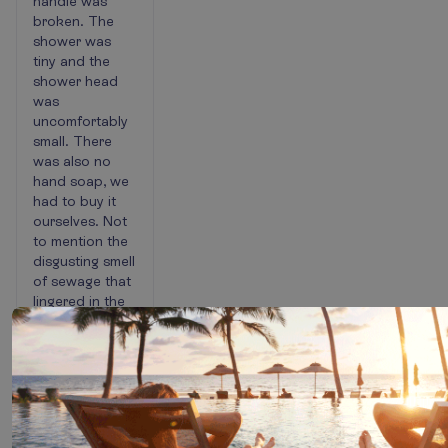
handle was
broken. The
shower was
tiny and the
shower head
was
uncomfortably
small. There
was also no
hand soap, we
had to buy it
ourselves. Not
to mention the
disgusting smell
of sewage that
lingered in the
room every time
you flushed or
washed your
hands. The
staff were
extremely rude
and hostile