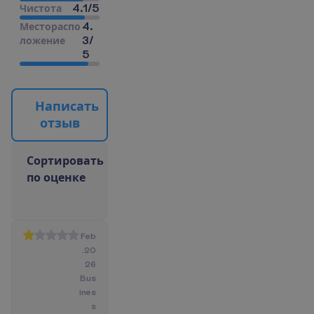
4.1
/
5
Ч
и
с
т
о
т
а
4.
М
е
с
т
о
р
а
с
п
о
3
/
л
о
ж
е
н
и
е
5
Н
а
п
и
с
а
т
ь
о
т
з
ы
в
С
о
р
т
и
р
о
в
а
т
ь
п
о
о
ц
е
н
к
е
Feb
.20
26
Bus
ines
s