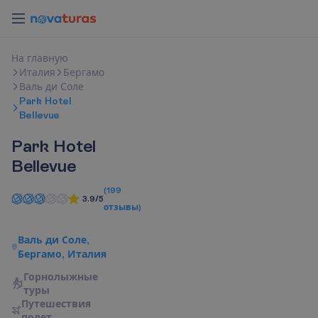
Н
а
г
л
а
в
н
у
ю
Италия
Бергамо
Валь ди Соле
Park Hotel
Bellevue
Park Hotel
Bellevue
(
199
3.9/5
отзывы
)
Валь ди Соле,
Бергамо, Италия
Горнолыжные
туры
П
у
т
е
ш
е
с
т
в
и
я
п
о
л
е
т