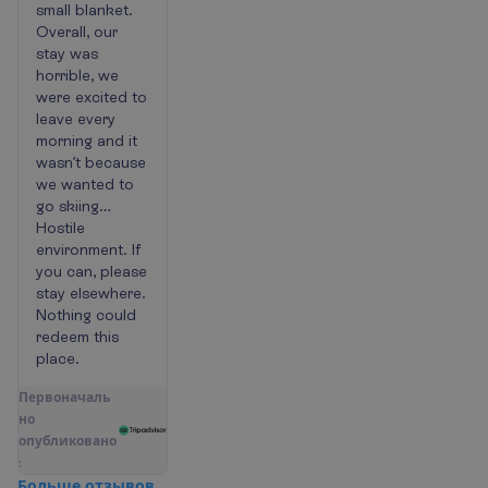
small blanket.
Overall, our
stay was
horrible, we
were excited to
leave every
morning and it
wasn’t because
we wanted to
go skiing…
Hostile
environment. If
you can, please
stay elsewhere.
Nothing could
redeem this
place.
П
е
р
в
о
н
а
ч
а
л
ь
н
о
о
п
у
б
л
и
к
о
в
а
н
о
:
Б
о
л
ь
ш
е
о
т
з
ы
в
о
в