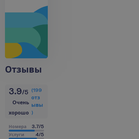
Отзывы
3.9
(
199
/
5
о
т
з
Очень
ы
в
ы
)
хорошо
3.7
/
5
Н
о
м
е
р
а
4
/
5
У
с
л
у
г
и