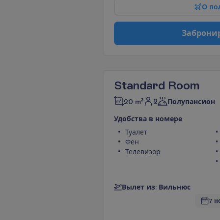
О
п
о
З
а
б
р
о
н
и
Standard Room
2
20 m²
Полупансион
У
д
о
б
с
т
в
а
в
н
о
м
е
р
е
Туалет
Фен
Телевизор
В
ы
л
е
т
и
з
:
В
и
л
ь
н
ю
с
7 н