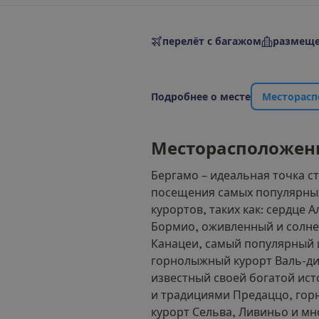
перелёт с багажом
размеще
П
о
д
р
о
б
н
е
е
о
м
е
с
т
е
М
е
с
т
о
р
а
с
п
М
е
с
т
о
р
а
с
п
о
л
о
ж
е
н
Бергамо – идеальная точка ст
посещения самых популярны
курортов, таких как: сердце А
Бормио, оживленный и солн
Канацеи, самый популярный 
горнолыжный курорт Валь-д
известный своей богатой ист
и традициями Предаццо, го
курорт Сельва, Ливиньо и мн