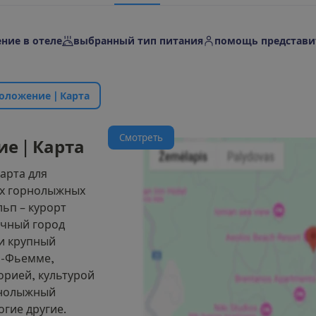
ние в отеле
выбранный тип питания
помощь представи
о
л
о
ж
е
н
и
е
|
К
а
р
т
а
С
м
о
т
р
е
т
ь
и
е
|
К
а
р
т
а
арта для
х горнолыжных
льп – курорт
ечный город
и крупный
и-Фьемме,
орией, культурой
рнолыжный
огие другие.