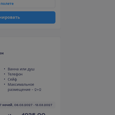
п
о
л
е
т
е
н
и
р
о
в
а
т
ь
он
Ванна или душ
Телефон
Сейф
Максимальное
размещение – 2+2
7 ночей, 
06.03.2027
 - 
13.03.2027