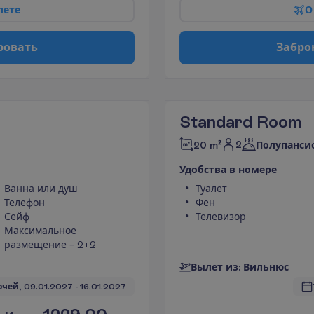
л
е
т
е
О
р
о
в
а
т
ь
З
а
б
р
о
Standard Room
2
20 m²
Полупанси
У
д
о
б
с
т
в
а
в
н
о
м
е
р
е
Ванна или душ
Туалет
Телефон
Фен
Сейф
Телевизор
Максимальное
размещение – 2+2
В
ы
л
е
т
и
з
:
В
и
л
ь
н
ю
с
очей, 
09.01.2027
 - 
16.01.2027