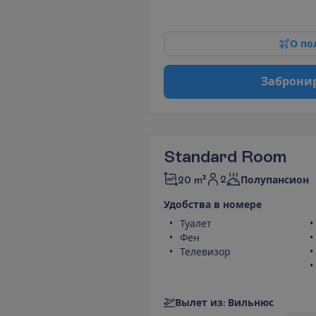
О
п
о
З
а
б
р
о
н
и
Standard Room
2
20 m²
Полупансион
У
д
о
б
с
т
в
а
в
н
о
м
е
р
е
Туалет
Фен
Телевизор
В
ы
л
е
т
и
з
:
В
и
л
ь
н
ю
с