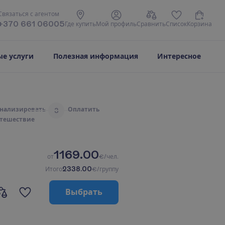
С
в
я
з
а
т
ь
с
я
с
а
г
е
н
т
о
м
+370 661 06005
Г
д
е
к
у
п
и
т
ь
М
о
й
п
р
о
ф
и
л
ь
С
р
а
в
н
и
т
ь
С
п
и
с
о
к
К
о
р
з
и
н
а
е услуги
Полезная информация
Интересное
н
а
л
и
з
и
р
о
в
а
т
ь
О
п
л
а
т
и
т
ь
3
т
е
ш
е
с
т
в
и
е
1169.00
о
т
€/чел.
2338.00
И
т
о
г
о
€/группу
В
ы
б
р
а
т
ь