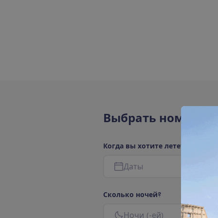
В
ы
б
р
а
т
ь
н
о
м
е
р
а
К
о
г
д
а
в
ы
х
о
т
и
т
е
л
е
т
е
т
ь
?
Д
а
т
ы
С
к
о
л
ь
к
о
н
о
ч
е
й
?
Н
о
ч
и
(
-
е
й
)