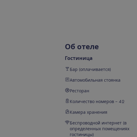
О
б
о
т
е
л
е
Гостиница
Бар (оплачивается)
Автомобильная стоянка
Ресторан
Количество номеров – 42
Камера хранения
Беспроводной интернет (в
определенных помещениях
гостиницы)