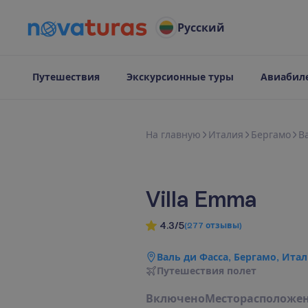
Русский
Путешествия
Экскурсионные туры
Авиабил
Н
а
г
л
а
в
н
у
ю
Италия
Бергамо
В
Villa Emma
4.3/5
(
277
отзывы
)
Валь ди Фасса, Бергамо, Ита
П
у
т
е
ш
е
с
т
в
и
я
п
о
л
е
т
В
к
л
ю
ч
е
н
о
М
е
с
т
о
р
а
с
п
о
л
о
ж
е