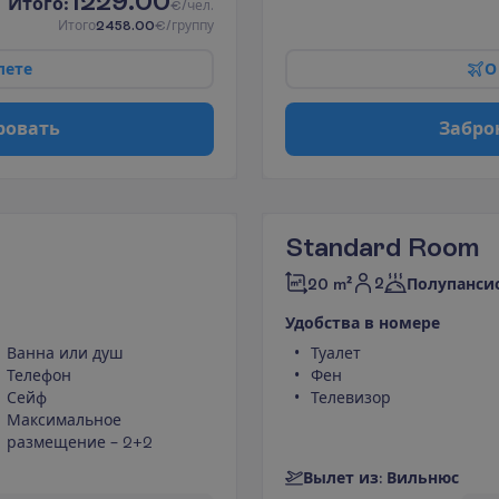
1229.00
И
т
о
г
о
:
€/чел.
И
т
о
г
о
2458.00
€/группу
л
е
т
е
О
р
о
в
а
т
ь
З
а
б
р
о
Standard Room
2
20 m²
Полупанси
У
д
о
б
с
т
в
а
в
н
о
м
е
р
е
Ванна или душ
Туалет
Телефон
Фен
Сейф
Телевизор
Максимальное
размещение – 2+2
В
ы
л
е
т
и
з
:
В
и
л
ь
н
ю
с