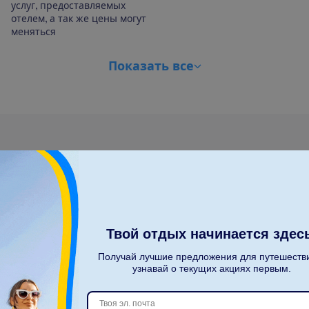
услуг, предоставляемых
отелем, а так же цены могут
меняться
П
о
к
а
з
а
т
ь
в
с
е
С
к
о
л
ь
к
о
п
а
с
с
а
ж
и
р
о
в
?
Твой отдых начинается здес
2
Получай лучшие предложения для путешеств
узнавай о текущих акциях первым.
Б
о
л
ь
ш