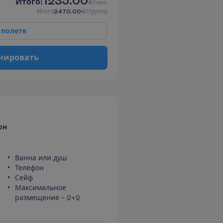
1235.00
И
т
о
г
о
:
€/чел.
И
т
о
г
о
2470.00
€/группу
п
о
л
е
т
е
н
и
р
о
в
а
т
ь
он
Ванна или душ
Телефон
Сейф
Максимальное
размещение – 2+2