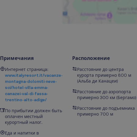
Примечания
Расположение
Интернет страница:
Расстояние до центра
www.italyresort.it/vacanze-
курорта примерно 800 м
(Альба ди Канацеи)
montagna-dolomiti-neve-
sci/hotel-villa-emma-
Расстояние до аэропорта
canazei-val-di-fassa-
примерно 300 км (Бергамо)
trentino-alto-adige/
Расстояние до подъемника
По прибытии должен быть
примерно 700 м
оплачен местный
курортный налог.
Еда и напитки в