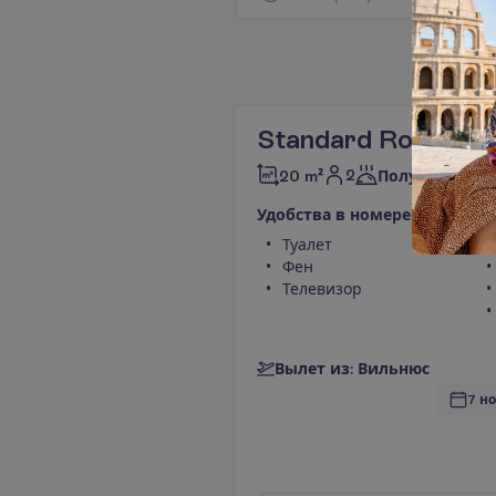
Standard Room
2
20 m²
Полупансион
У
д
о
б
с
т
в
а
в
н
о
м
е
р
е
Туалет
Фен
Телевизор
В
ы
л
е
т
и
з
:
В
и
л
ь
н
ю
с
7 но