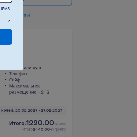
TURAS
в
с
е
ф
и
л
ь
т
р
ы
он
Ванна или душ
Телефон
Сейф
Максимальное
размещение – 2+2
 ночей, 
20.02.2027
 - 
27.02.2027
1220.00
И
т
о
г
о
:
€/чел.
И
т
о
г
о
2440.00
€/группу