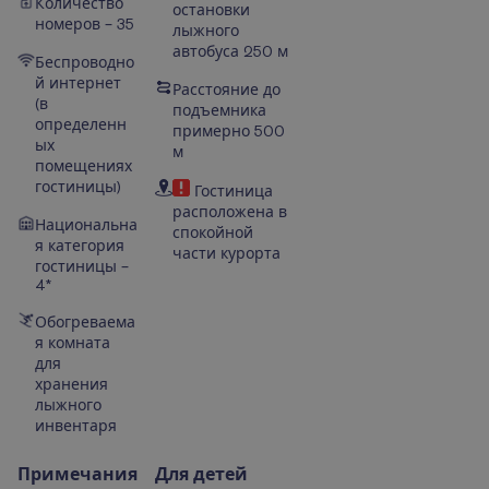
Количество
остановки
номеров – 35
лыжного
автобуса 250 м
Беспроводно
й интернет
Расстояние до
(в
подъемника
определенн
примерно 500
ых
м
помещениях
гостиницы)
Гостиница
расположена в
Национальна
спокойной
я категория
части курорта
гостиницы –
4*
Обогреваема
я комната
для
хранения
лыжного
инвентаря
Примечания
Для детей