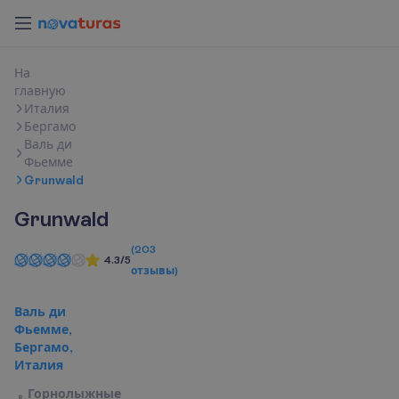
Н
а
г
л
а
в
н
у
ю
Италия
Бергамо
Валь ди
Фьемме
Grunwald
Grunwald
(
203
4.3/5
отзывы
)
Валь ди
Фьемме,
Бергамо,
Италия
Горнолыжные