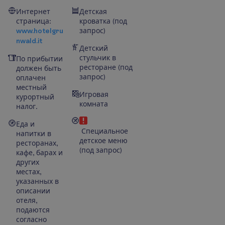
Интернет
Детская
страница:
кроватка (под
www.hotelgru
запрос)
nwald.it
Детский
стульчик в
По прибытии
ресторане (под
должен быть
запрос)
оплачен
местный
Игровая
курортный
комната
налог.
Еда и
Специальное
напитки в
детское меню
ресторанах,
(под запрос)
кафе, барах и
других
местах,
указанных в
описании
отеля,
подаются
согласно