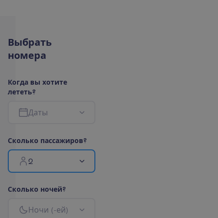
В
ы
б
р
а
т
ь
н
о
м
е
р
а
К
о
г
д
а
в
ы
х
о
т
и
т
е
л
е
т
е
т
ь
?
Д
а
т
ы
С
к
о
л
ь
к
о
п
а
с
с
а
ж
и
р
о
в
?
2
С
к
о
л
ь
к
о
н
о
ч
е
й
?
Н
о
ч
и
(
-
е
й
)