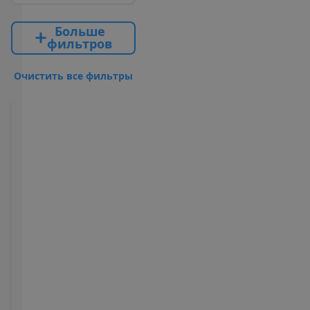
Б
о
л
ь
ш
е
ф
и
л
ь
т
р
о
в
О
ч
и
с
т
и
т
ь
в
с
е
ф
и
л
ь
т
р
ы
Standard
Room
2
16-18 m²
Полупансион
У
д
о
б
с
т
в
а
в
н
о
м
е
р
е
Туалет
Ванна или
Фен
душ
Телевизор
Телефон
Сейф
Максимальное
размещение –
4