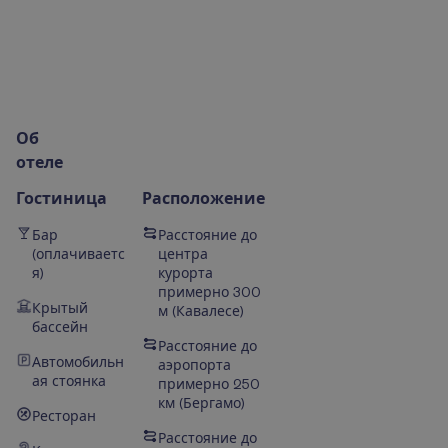
О
б
о
т
е
л
е
Гостиница
Расположение
Бар
Расстояние до
(оплачиваетс
центра
я)
курорта
примерно 300
Крытый
м (Кавалесе)
бассейн
Расстояние до
Автомобильн
аэропорта
ая стоянка
примерно 250
км (Бергамо)
Ресторан
Расстояние до