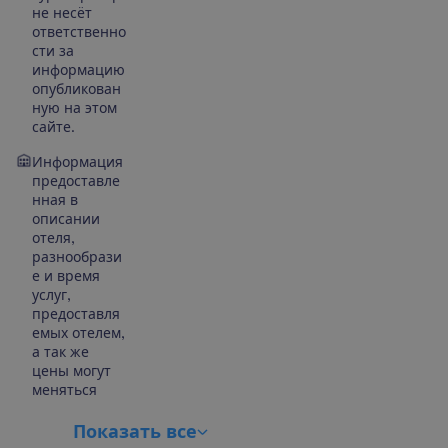
не несёт
ответственно
сти за
информацию
опубликован
ную на этом
сайте.
Информация
предоставле
нная в
описании
отеля,
разнообрази
е и время
услуг,
предоставля
емых отелем,
а так же
цены могут
меняться
П
о
к
а
з
а
т
ь
в
с
е