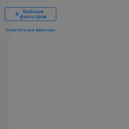
Б
о
л
ь
ш
е
ф
и
л
ь
т
р
о
в
О
ч
и
с
т
и
т
ь
в
с
е
ф
и
л
ь
т
р
ы
Standard
Room
2
20 m²
Полупансион
У
д
о
б
с
т
в
а
в
н
о
м
е
р
е
Туалет
Ванна или
Фен
душ
Телевизор
Телефон
Сейф
Максимальное
размещение –
4