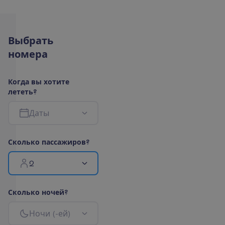
В
ы
б
р
а
т
ь
н
о
м
е
р
а
К
о
г
д
а
в
ы
х
о
т
и
т
е
л
е
т
е
т
ь
?
Д
а
т
ы
С
к
о
л
ь
к
о
п
а
с
с
а
ж
и
р
о
в
?
2
С
к
о
л
ь
к
о
н
о
ч
е
й
?
Н
о
ч
и
(
-
е
й
)