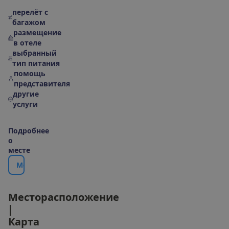
перелёт с
багажом
размещение
в отеле
выбранный
тип питания
помощь
представителя
другие
услуги
П
о
д
р
о
б
н
е
е
о
м
е
с
т
е
М
е
с
т
о
р
а
с
п
о
л
о
ж
е
н
и
е
|
К
а
р
т
а
М
е
с
т
о
р
а
с
п
о
л
о
ж
е
н
и
е
|
К
а
р
т
а