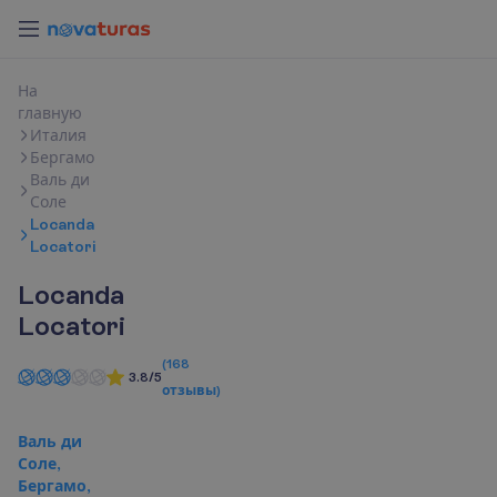
Н
а
г
л
а
в
н
у
ю
Италия
Бергамо
Валь ди
Соле
Locanda
Locatori
Locanda
Locatori
(
168
3.8/5
отзывы
)
Валь ди
Соле,
Бергамо,