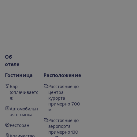
О
б
о
т
е
л
е
Гостиница
Расположение
Бар
Расстояние до
(оплачиваетс
центра
я)
курорта
примерно 700
Автомобильн
м
ая стоянка
Расстояние до
Ресторан
аэропорта
примерно 130
Количество