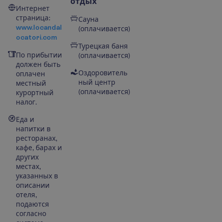
отдых
Интернет
страница:
Сауна
www.locandal
(оплачивается)
ocatori.com
Турецкая баня
По прибытии
(оплачивается)
должен быть
Оздоровитель
оплачен
ный центр
местный
(оплачивается)
курортный
налог.
Еда и
напитки в
ресторанах,
кафе, барах и
других
местах,
указанных в
описании
отеля,
подаются
согласно