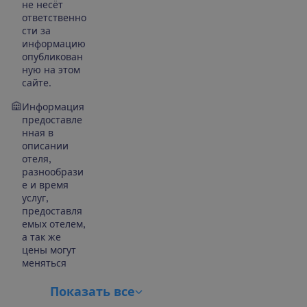
не несёт
ответственно
сти за
информацию
опубликован
ную на этом
сайте.
Информация
предоставле
нная в
описании
отеля,
разнообрази
е и время
услуг,
предоставля
емых отелем,
а так же
цены могут
меняться
П
о
к
а
з
а
т
ь
в
с
е