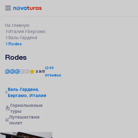
Н
а
г
л
а
в
н
у
ю
Италия
Бергамо
Валь-Гардена
Rodes
Rodes
(
248
3.9/5
отзывы
)
Валь-Гардена,
Бергамо, Италия
Горнолыжные
туры
П
у
т
е
ш
е
с
т
в
и
я
п
о
л
е
т