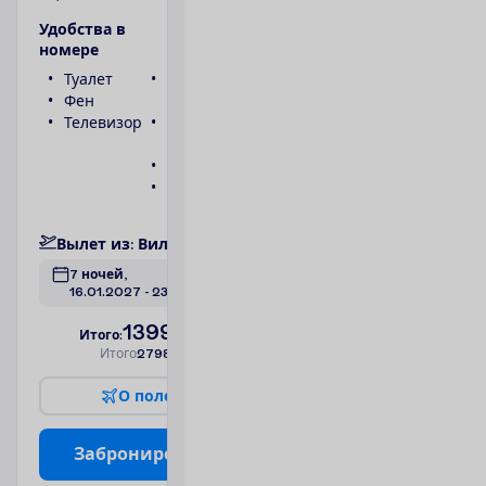
У
д
о
б
с
т
в
а
в
н
о
м
е
р
е
Туалет
Беспроводной
Фен
интернет
Телевизор
Ванна или
душ
Телефон
Сейф
П
о
д
р
о
б
н
е
е
В
ы
л
е
т
и
з
:
В
и
л
ь
н
ю
с
7 ночей, 
16.01.2027
 - 
23.01.2027
1399.00
И
т
о
г
о
:
€/чел.
И
т
о
г
о
2798.00
€/группу
О
п
о
л
е
т
е
З
а
б
р
о
н
и
р
о
в
а
т
ь