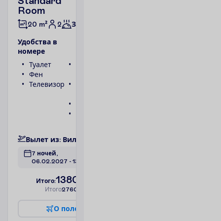
Standard
Room
2
20 m²
Завтраки
У
д
о
б
с
т
в
а
в
н
о
м
е
р
е
Туалет
Беспроводной
Фен
интернет
Телевизор
Ванна или
душ
Телефон
Сейф
П
о
д
р
о
б
н
е
е
В
ы
л
е
т
и
з
:
В
и
л
ь
н
ю
с
7 ночей, 
06.02.2027
 - 
13.02.2027
1380.00
И
т
о
г
о
:
€/чел.
И
т
о
г
о
2760.00
€/группу
О
п
о
л
е
т
е