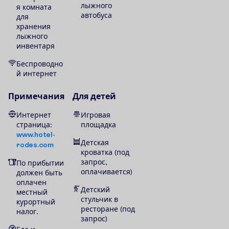
лыжного
я комната
автобуса
для
хранения
лыжного
инвентаря
Беспроводно
й интернет
Примечания
Для детей
Интернет
Игровая
страница:
площадка
www.hotel-
Детская
rodes.com
кроватка (под
запрос,
По прибытии
оплачивается)
должен быть
оплачен
Детский
местный
стульчик в
курортный
ресторане (под
налог.
запрос)