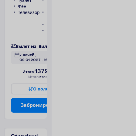
Туалет
Беспроводной
Фен
интернет
Телевизор
Ванна или
душ
Телефон
Сейф
П
о
д
р
о
б
н
е
е
В
ы
л
е
т
и
з
:
В
и
л
ь
н
ю
с
7 ночей, 
09.01.2027
 - 
16.01.2027
1379.00
И
т
о
г
о
:
€/чел.
И
т
о
г
о
2758.00
€/группу
О
п
о
л
е
т
е
З
а
б
р
о
н
и
р
о
в
а
т
ь