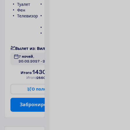
Туалет
Беспроводной
Фен
интернет
Телевизор
Ванна или
душ
Телефон
Сейф
П
о
д
р
о
б
н
е
е
В
ы
л
е
т
и
з
:
В
и
л
ь
н
ю
с
7 ночей, 
20.02.2027
 - 
27.02.2027
1430.00
И
т
о
г
о
:
€/чел.
И
т
о
г
о
2860.00
€/группу
О
п
о
л
е
т
е
З
а
б
р
о
н
и
р
о
в
а
т
ь