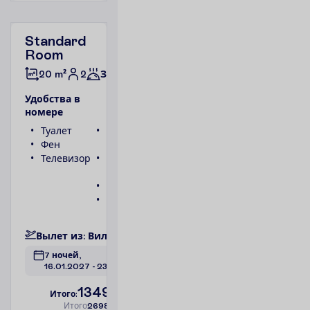
Standard
Room
2
20 m²
Завтраки
У
д
о
б
с
т
в
а
в
н
о
м
е
р
е
Туалет
Беспроводной
Фен
интернет
Телевизор
Ванна или
душ
Телефон
Сейф
П
о
д
р
о
б
н
е
е
В
ы
л
е
т
и
з
:
В
и
л
ь
н
ю
с
7 ночей, 
16.01.2027
 - 
23.01.2027
1349.00
И
т
о
г
о
:
€/чел.
И
т
о
г
о
2698.00
€/группу