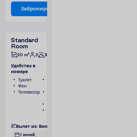
З
а
б
р
о
н
и
р
о
в
а
т
ь
Standard
Room
2
20 m²
Завтраки
У
д
о
б
с
т
в
а
в
н
о
м
е
р
е
Туалет
Беспроводной
Фен
интернет
Телевизор
Ванна или
душ
Телефон
Сейф
П
о
д
р
о
б
н
е
е
В
ы
л
е
т
и
з
:
В
и
л
ь
н
ю
с
7 ночей, 