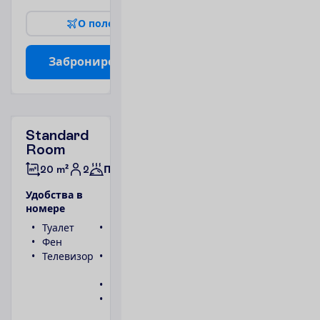
О
п
о
л
е
т
е
З
а
б
р
о
н
и
р
о
в
а
т
ь
Standard
Room
2
20 m²
Полупансион
У
д
о
б
с
т
в
а
в
н
о
м
е
р
е
Туалет
Беспроводной
Фен
интернет
Телевизор
Ванна или
душ
Телефон
Сейф
П
о
д
р
о
б
н
е
е