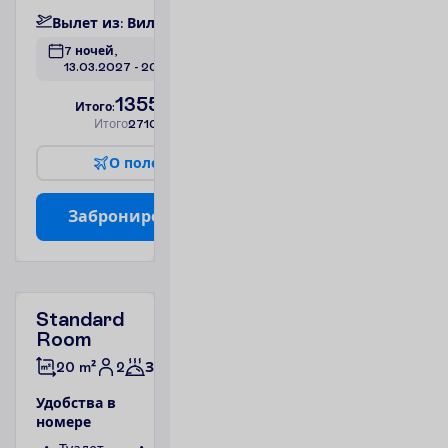
В
ы
л
е
т
и
з
:
В
и
л
ь
н
ю
с
7 ночей, 
13.03.2027
 - 
20.03.2027
1355.00
И
т
о
г
о
:
€/чел.
И
т
о
г
о
2710.00
€/группу
О
п
о
л
е
т
е
З
а
б
р
о
н
и
р
о
в
а
т
ь
Standard
Room
2
20 m²
Завтраки
У
д
о
б
с
т
в
а
в
н
о
м
е
р
е