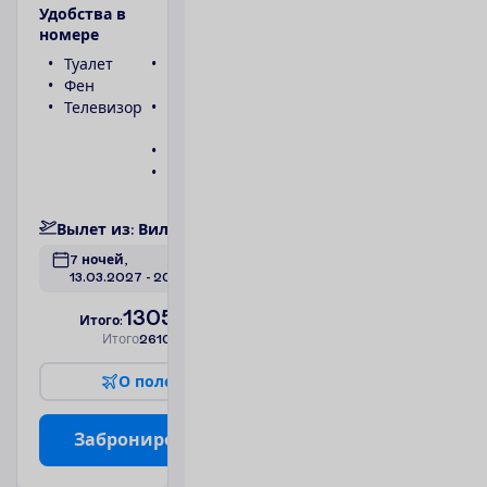
У
д
о
б
с
т
в
а
в
н
о
м
е
р
е
Туалет
Беспроводной
Фен
интернет
Телевизор
Ванна или
душ
Телефон
Сейф
П
о
д
р
о
б
н
е
е
В
ы
л
е
т
и
з
:
В
и
л
ь
н
ю
с
7 ночей, 
13.03.2027
 - 
20.03.2027
1305.00
И
т
о
г
о
:
€/чел.
И
т
о
г
о
2610.00
€/группу
О
п
о
л
е
т
е
З
а
б
р
о
н
и
р
о
в
а
т
ь