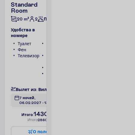
Standard
Room
2
20 m²
Полупансион
У
д
о
б
с
т
в
а
в
н
о
м
е
р
е
Туалет
Беспроводной
Фен
интернет
Телевизор
Ванна или
душ
Телефон
Сейф
П
о
д
р
о
б
н
е
е
В
ы
л
е
т
и
з
:
В
и
л
ь
н
ю
с
7 ночей, 
06.02.2027
 - 
13.02.2027
1430.00
И
т
о
г
о
:
€/чел.
И
т
о
г
о
2860.00
€/группу
О
п
о
л
е
т
е