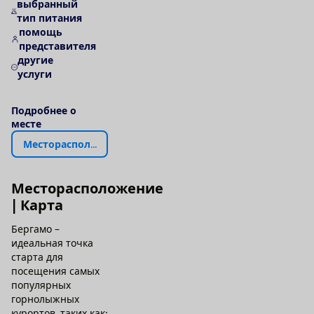
выбранный
тип питания
помощь
представителя
другие
услуги
П
о
д
р
о
б
н
е
е
о
м
е
с
т
е
М
е
с
т
о
р
а
с
п
о
л
о
ж
е
н
и
е
|
К
а
р
т
а
М
е
с
т
о
р
а
с
п
о
л
о
ж
е
н
и
е
|
К
а
р
т
а
Бергамо –
идеальная точка
старта для
посещения самых
популярных
горнолыжных
курортов, таких как: