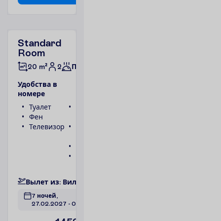
Standard
Room
2
20 m²
Полупансион
У
д
о
б
с
т
в
а
в
н
о
м
е
р
е
Туалет
Беспроводной
Фен
интернет
Телевизор
Ванна или
душ
Телефон
Сейф
П
о
д
р
о
б
н
е
е
В
ы
л
е
т
и
з
:
В
и
л
ь
н
ю
с
7 ночей, 
27.02.2027
 - 
06.03.2027