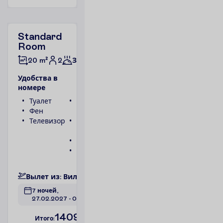
Standard
Room
2
20 m²
Завтраки
У
д
о
б
с
т
в
а
в
н
о
м
е
р
е
Туалет
Беспроводной
Фен
интернет
Телевизор
Ванна или
душ
Телефон
Сейф
П
о
д
р
о
б
н
е
е
В
ы
л
е
т
и
з
:
В
и
л
ь
н
ю
с
7 ночей, 
27.02.2027
 - 
06.03.2027
1409.00
И
т
о
г
о
:
€/чел.