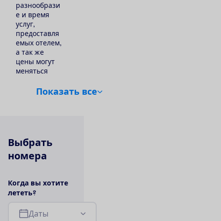
разнообрази
е и время
услуг,
предоставля
емых отелем,
а так же
цены могут
меняться
П
о
к
а
з
а
т
ь
в
с
е
В
ы
б
р
а
т
ь
н
о
м
е
р
а
К
о
г
д
а
в
ы
х
о
т
и
т
е
л
е
т
е
т
ь
?
Д
а
т
ы