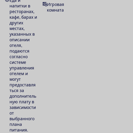
Еда и
Игровая
напитки в
комната
ресторанах,
кафе, барах и
других
местах,
указанных в
описании
отеля,
подаются
согласно
системе
управления
отелем и
могут
предоставля
ться за
дополнитель
ную плату в
зависимости
от
выбранного
плана
питания.