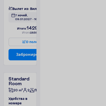
П
о
д
р
о
б
н
е
е
В
ы
л
е
т
и
з
:
В
и
л
ь
н
ю
с
7 ночей, 
09.01.2027
 - 
16.01.2027
1429.00
И
т
о
г
о
:
€/чел.
И
т
о
г
о
2858.00
€/группу
О
п
о
л
е
т
е
З
а
б
р
о
н
и
р
о
в
а
т
ь
Standard
Room
2
20 m²
Полупансион
У
д
о
б
с
т
в
а
в
н
о
м
е
р
е