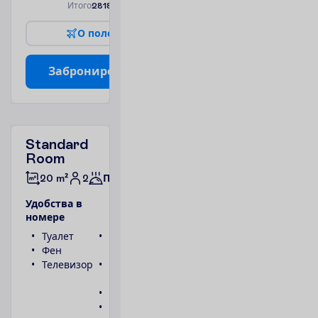
И
т
о
г
о
2818.00
€/группу
О
п
о
л
е
т
е
З
а
б
р
о
н
и
р
о
в
а
т
ь
Standard
Room
2
20 m²
Полупансион
У
д
о
б
с
т
в
а
в
н
о
м
е
р
е
Туалет
Беспроводной
Фен
интернет
Телевизор
Ванна или
душ
Телефон
Сейф