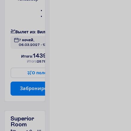
душ
Телефон
Сейф
П
о
д
р
о
б
н
е
е
В
ы
л
е
т
и
з
:
В
и
л
ь
н
ю
с
7 ночей, 
06.03.2027
 - 
13.03.2027
1439.00
И
т
о
г
о
:
€/чел.
И
т
о
г
о
2878.00
€/группу
О
п
о
л
е
т
е
З
а
б
р
о
н
и
р
о
в
а
т
ь
Superior
Room