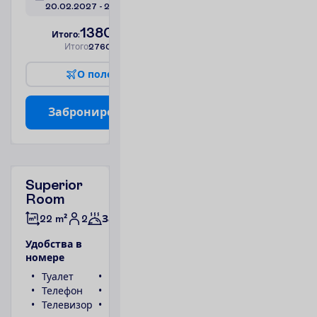
20.02.2027
 - 
27.02.2027
1380.00
И
т
о
г
о
:
€/чел.
И
т
о
г
о
2760.00
€/группу
О
п
о
л
е
т
е
З
а
б
р
о
н
и
р
о
в
а
т
ь
Superior
Room
2
22 m²
Завтраки
У
д
о
б
с
т
в
а
в
н
о
м
е
р
е
Туалет
Сейф
Телефон
Фен
Телевизор
Ванна или