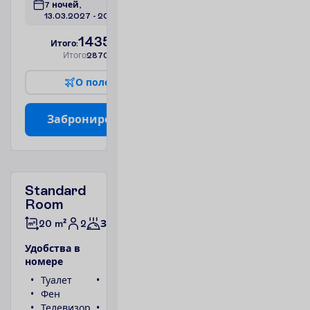
7 ночей, 
13.03.2027
 - 
20.03.2027
1435.00
И
т
о
г
о
:
€/чел.
И
т
о
г
о
2870.00
€/группу
О
п
о
л
е
т
е
З
а
б
р
о
н
и
р
о
в
а
т
ь
Standard
Room
2
20 m²
Завтраки
У
д
о
б
с
т
в
а
в
н
о
м
е
р
е
Туалет
Беспроводной
Фен
интернет
Телевизор
Ванна или