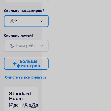
С
к
о
л
ь
к
о
п
а
с
с
а
ж
и
р
о
в
?
2
С
к
о
л
ь
к
о
н
о
ч
е
й
?
Н
о
ч
и
(
-
е
й
)
Б
о
л
ь
ш
е
ф
и
л
ь
т
р
о
в
О
ч
и
с
т
и
т
ь
в
с
е
ф
и
л
ь
т
р
ы
Standard
Room
2
20 m²
Завтраки