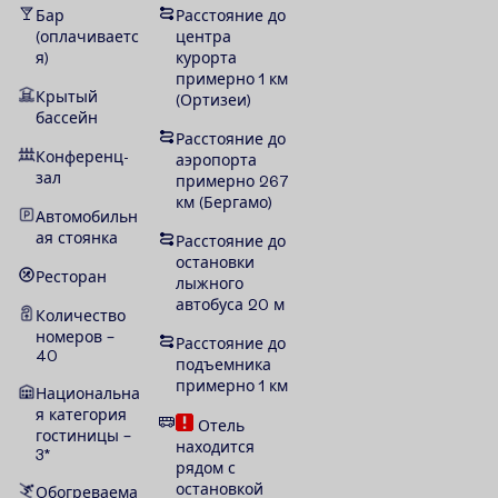
Бар
Расстояние до
(оплачиваетс
центра
я)
курорта
примерно 1 км
Крытый
(
Ортизеи
)
бассейн
Расстояние до
Конференц-
аэропорта
зал
примерно 267
км (Бергамо)
Автомобильн
ая стоянка
Расстояние до
остановки
Ресторан
лыжного
автобуса 20 м
Количество
номеров –
Расстояние до
40
подъемника
примерно 1 км
Национальна
я категория
Отель
гостиницы –
находится
3*
рядом с
остановкой
Обогреваема