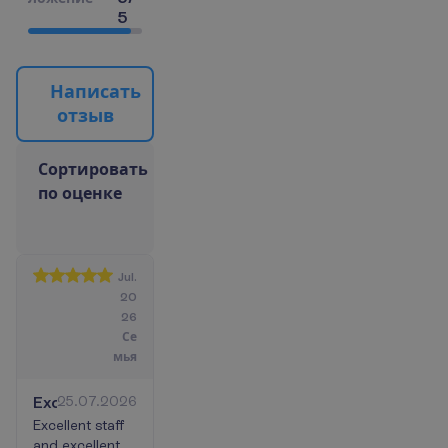
5
Н
а
п
и
с
а
т
ь
о
т
з
ы
в
С
о
р
т
и
р
о
в
а
т
ь
п
о
о
ц
е
н
к
е
Jul.
20
26
Се
мья
Excellent
25.07.2026
Excellent staff
and excellent