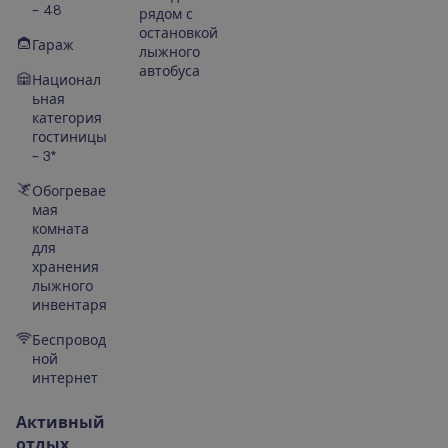
– 48
рядом с
остановкой
Гараж
лыжного
автобуса
Национал
ьная
категория
гостиницы
– 3*
Обогревае
мая
комната
для
хранения
лыжного
инвентаря
Беспровод
ной
интернет
Активный
отдых