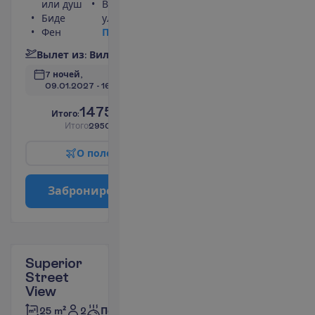
или душ
Вид на
Биде
улицу
Фен
П
о
д
р
о
б
н
е
е
В
ы
л
е
т
и
з
:
В
и
л
ь
н
ю
с
7 ночей, 
09.01.2027
 - 
16.01.2027
1475.00
И
т
о
г
о
:
€/чел.
И
т
о
г
о
2950.00
€/группу
О
п
о
л
е
т
е
З
а
б
р
о
н
и
р
о
в
а
т
ь
Superior
Street
View
2
25 m²
Полупансион