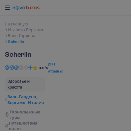
Н
а
г
л
а
в
н
у
ю
Италия
Бергамо
Валь-Гардена
Scherlin
Scherlin
(
571
4.6/5
отзывы
)
Здоровье и
красота
Валь-Гардена,
Бергамо, Италия
Горнолыжные
туры
П
у
т
е
ш
е
с
т
в
и
я
п
о
л
е
т