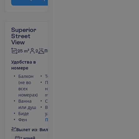
Superior
Street
View
2
25 m²
Полупансион
У
д
о
б
с
т
в
а
в
н
о
м
е
р
е
Балкон
Телефон
(не во
Площадь
всех
номера 25
номерах)
m²
Ванна
Сейф
или душ
Вид на
Биде
улицу
Фен
П
о
д
р
о
б
н
е
е
В
ы
л
е
т
и
з
:
В
и
л
ь
н
ю
с
7 ночей, 