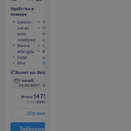
У
д
о
б
с
т
в
а
в
н
о
м
е
р
е
Балкон
Телефон
(не во
Площадь
всех
номера 25
номерах)
m²
Ванна
Сейф
или душ
Вид на
Биде
улицу
Фен
П
о
д
р
о
б
н
е
е
В
ы
л
е
т
и
з
:
В
и
л
ь
н
ю
с
7 ночей, 
06.03.2027
 - 
13.03.2027
1475.00
И
т
о
г
о
:
€/чел.
И
т
о
г
о
2950.00
€/группу
О
п
о
л
е
т
е
З
а
б
р
о
н
и
р
о
в
а
т
ь