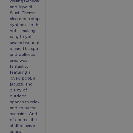
visiting Seceda
and Alpe di
Siusi. There's
also a bus stop
right next to the
hotel, making it
easy to get
around without
a car. The spa
and wellness
area was
fantastic,
featuring a
lovely pool, a
jacuzzi, and
plenty of
outdoor
spaces to relax
and enjoy the
sunshine. And
of course, the
staff deserve
special