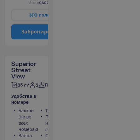
И
т
о
г
о
2890.00
€/группу
О
п
о
л
е
т
е
З
а
б
р
о
н
и
р
о
в
а
т
ь
Superior
Street
View
2
25 m²
Полупансион
У
д
о
б
с
т
в
а
в
н
о
м
е
р
е
Балкон
Телефон
(не во
Площадь
всех
номера 25
номерах)
m²
Ванна
Сейф