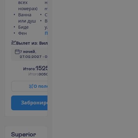
всех
номера 25
номерах)
m²
Ванна
Сейф
или душ
Вид на
Биде
улицу
Фен
П
о
д
р
о
б
н
е
е
В
ы
л
е
т
и
з
:
В
и
л
ь
н
ю
с
7 ночей, 
27.02.2027
 - 
06.03.2027
1525.00
И
т
о
г
о
:
€/чел.
И
т
о
г
о
3050.00
€/группу
О
п
о
л
е
т
е
З
а
б
р
о
н
и
р
о
в
а
т
ь
Superior