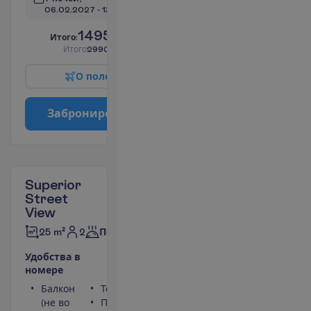
06.02.2027
 - 
13.02.2027
1495.00
И
т
о
г
о
:
€/чел.
И
т
о
г
о
2990.00
€/группу
О
п
о
л
е
т
е
З
а
б
р
о
н
и
р
о
в
а
т
ь
Superior
Street
View
2
25 m²
Полупансион
У
д
о
б
с
т
в
а
в
н
о
м
е
р
е
Балкон
Телефон
(не во
Площадь