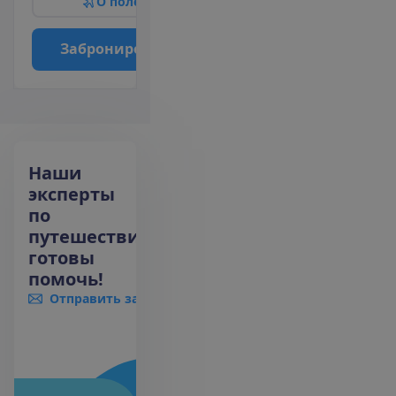
О
п
о
л
е
т
е
З
а
б
р
о
н
и
р
о
в
а
т
ь
Наши
эксперты
по
путешествиям
готовы
помочь!
Отправить запрос
+370 661 06005