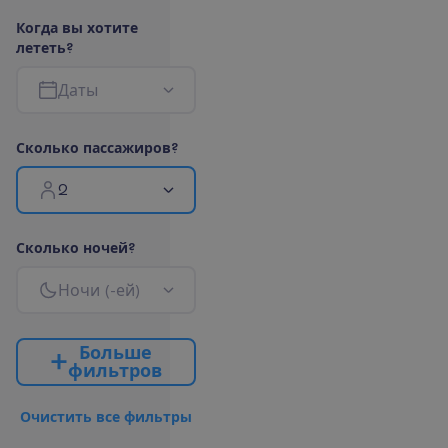
К
о
г
д
а
в
ы
х
о
т
и
т
е
л
е
т
е
т
ь
?
Д
а
т
ы
С
к
о
л
ь
к
о
п
а
с
с
а
ж
и
р
о
в
?
2
С
к
о
л
ь
к
о
н
о
ч
е
й
?
Н
о
ч
и
(
-
е
й
)
Б
о
л
ь
ш
е
ф
и
л
ь
т
р
о
в
О
ч
и
с
т
и
т
ь
в
с
е
ф
и
л
ь
т
р
ы