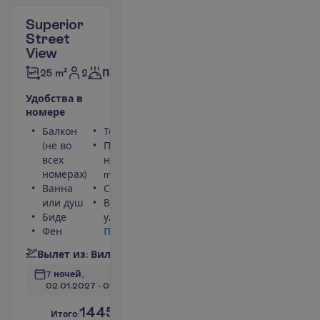
Superior
Street
View
2
25 m²
Полупансион
У
д
о
б
с
т
в
а
в
н
о
м
е
р
е
Балкон
Телефон
(не во
Площадь
всех
номера 25
номерах)
m²
Ванна
Сейф
или душ
Вид на
Биде
улицу
Фен
П
о
д
р
о
б
н
е
е
В
ы
л
е
т
и
з
:
В
и
л
ь
н
ю
с
7 ночей, 
02.01.2027
 - 
09.01.2027
1445.00
И
т
о
г
о
:
€/чел.