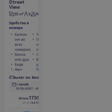
Street
View
2
25 m²
Полупансион
У
д
о
б
с
т
в
а
в
н
о
м
е
р
е
Балкон
Телефон
(не во
Площадь
всех
номера 25
номерах)
m²
Ванна
Сейф
или душ
Вид на
Биде
улицу
Фен
П
о
д
р
о
б
н
е
е
В
ы
л
е
т
и
з
:
В
и
л
ь
н
ю
с
7 ночей, 
13.02.2027
 - 
20.02.2027
1735.00
И
т
о
г
о
:
€/чел.
И
т
о
г
о
3470.00
€/группу