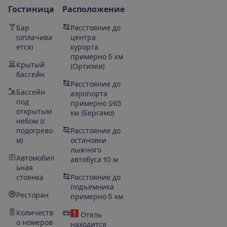
Гостиница
Расположение
Бар
Расстояние до
(оплачива
центра
ется)
курорта
примерно 5 км
Крытый
(
Ортизеи
)
бассейн
Расстояние до
Бассейн
аэропорта
под
примерно 265
открытым
км (Бергамо)
небом (с
подогрево
Расстояние до
м)
остановки
лыжного
Автомобил
автобуса 10 м
ьная
стоянка
Расстояние до
подъемника
Ресторан
примерно 5 км
Количеств
Отель
о номеров
находится