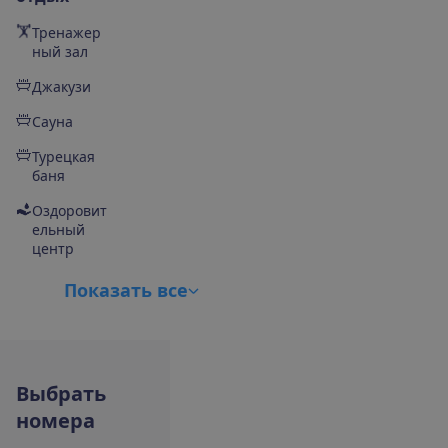
Тренажер
ный зал
Джакузи
Сауна
Турецкая
баня
Оздоровит
ельный
центр
П
о
к
а
з
а
т
ь
в
с
е
В
ы
б
р
а
т
ь
н
о
м
е
р
а