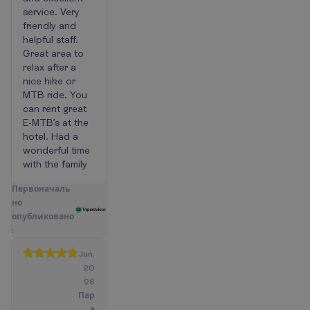
service. Very
friendly and
helpful staff.
Great area to
relax after a
nice hike or
MTB ride. You
can rent great
E-MTB’s at the
hotel. Had a
wonderful time
with the family
П
е
р
в
о
н
а
ч
а
л
ь
н
о
о
п
у
б
л
и
к
о
в
а
н
о
:
Jun.
20
26
Пар
а