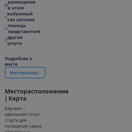
размещение
в отеле
выбранный
тип питания
помощь
представителя
другие
услуги
П
о
д
р
о
б
н
е
е
о
м
е
с
т
е
М
е
с
т
о
р
а
с
п
о
л
о
ж
е
н
и
е
|
К
а
р
т
а
М
е
с
т
о
р
а
с
п
о
л
о
ж
е
н
и
е
|
К
а
р
т
а
Бергамо –
идеальная точка
старта для
посещения самых
популярных