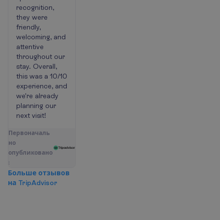
recognition,
they were
friendly,
welcoming, and
attentive
throughout our
stay. Overall,
this was a 10/10
experience, and
we're already
planning our
next visit!
П
е
р
в
о
н
а
ч
а
л
ь
н
о
о
п
у
б
л
и
к
о
в
а
н
о
:
Б
о
л
ь
ш
е
о
т
з
ы
в
о
в
н
а
T
r
i
p
A
d
v
i
s
o
r