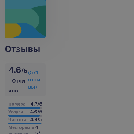
Отзывы
4.6
/
5
(
571
о
т
з
ы
Отли
в
ы
)
чно
4.7
/
5
Н
о
м
е
р
а
4.6
/
5
У
с
л
у
г
и
4.8
/
5
Ч
и
с
т
о
т
а
4.
М
е
с
т
о
р
а
с
п
о
5
/
л
о
ж
е
н
и
е