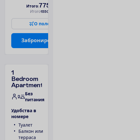
775.00
И
т
о
г
о
:
€/чел.
И
т
о
г
о
1550.00
€/группу
О
п
о
л
е
т
е
З
а
б
р
о
н
и
р
о
в
а
т
ь
1
Bedroom
Apartment
Без
2
питания
У
д
о
б
с
т
в
а
в
н
о
м
е
р
е
Туалет
Телефон
Балкон или
Ванна или
терраса
душ