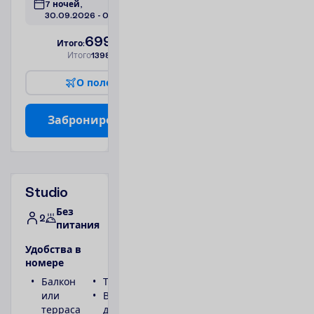
7 ночей, 
30.09.2026
 - 
07.10.2026
699.00
И
т
о
г
о
:
€/чел.
И
т
о
г
о
1398.00
€/группу
О
п
о
л
е
т
е
З
а
б
р
о
н
и
р
о
в
а
т
ь
Studio
Без
2
питания
У
д
о
б
с
т
в
а
в
н
о
м
е
р
е
Балкон
Туалет
или
Ванна или
терраса
душ