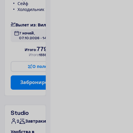
Сейф
1 спальня
Холодильник
Фен
П
о
д
р
о
б
н
е
е
В
ы
л
е
т
и
з
:
В
и
л
ь
н
ю
с
7 ночей, 
07.10.2026
 - 
14.10.2026
779.00
И
т
о
г
о
:
€/чел.
И
т
о
г
о
1558.00
€/группу
О
п
о
л
е
т
е
З
а
б
р
о
н
и
р
о
в
а
т
ь
Studio
2
Завтраки
У
д
о
б
с
т
в
а
в