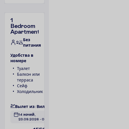
1
Bedroom
Apartment
Без
2
питания
У
д
о
б
с
т
в
а
в
н
о
м
е
р
е
Туалет
Телефон
Балкон или
Ванна или
терраса
душ
Сейф
1 спальня
Холодильник
Фен
П
о
д
р
о
б
н
е
е
В
ы
л
е
т
и
з
:
В
и
л
ь
н
ю
с
14 ночей, 
23.09.2026
 - 
07.10.2026