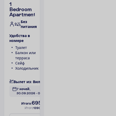
1
Bedroom
Apartment
Без
2
питания
У
д
о
б
с
т
в
а
в
н
о
м
е
р
е
Туалет
Телефон
Балкон или
Ванна или
терраса
душ
Сейф
1 спальня
Холодильник
Фен
П
о
д
р
о
б
н
е
е
В
ы
л
е
т
и
з
:
В
и
л
ь
н
ю
с
7 ночей, 
30.09.2026
 - 
07.10.2026
695.00
И
т
о
г
о
:
€/чел.
И
т
о
г
о
1390.00
€/группу