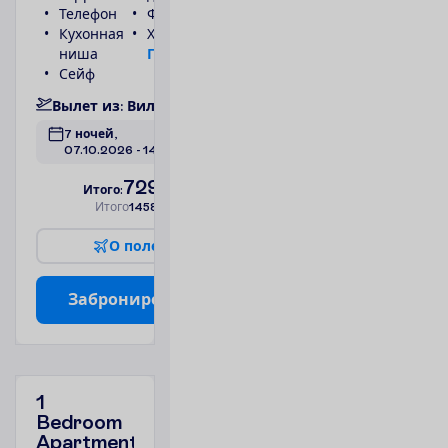
Телефон
Фен
Кухонная
Холодильник
ниша
П
о
д
р
о
б
н
е
е
Сейф
В
ы
л
е
т
и
з
:
В
и
л
ь
н
ю
с
7 ночей, 
07.10.2026
 - 
14.10.2026
729.00
И
т
о
г
о
:
€/чел.
И
т
о
г
о
1458.00
€/группу
О
п
о
л
е
т
е
З
а
б
р
о
н
и
р
о
в
а
т
ь
1
Bedroom
Apartment