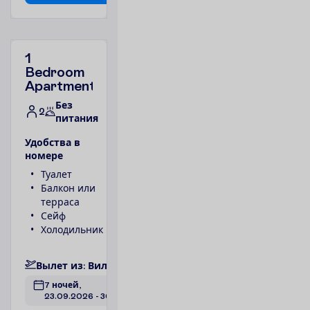
1
Bedroom
Apartment
Без
2
питания
У
д
о
б
с
т
в
а
в
н
о
м
е
р
е
Туалет
Телефон
Балкон или
Ванна или
терраса
душ
Сейф
1 спальня
Холодильник
Фен
П
о
д
р
о
б
н
е
е
В
ы
л
е
т
и
з
:
В
и
л
ь
н
ю
с
7 ночей, 
23.09.2026
 - 
30.09.2026