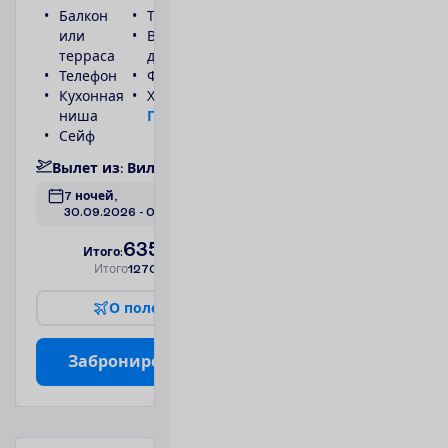
Балкон
Туалет
или
Ванна или
терраса
душ
Телефон
Фен
Кухонная
Холодильник
ниша
П
о
д
р
о
б
н
е
е
Сейф
В
ы
л
е
т
и
з
:
В
и
л
ь
н
ю
с
7 ночей, 
30.09.2026
 - 
07.10.2026
635.00
И
т
о
г
о
:
€/чел.
И
т
о
г
о
1270.00
€/группу
О
п
о
л
е
т
е
З
а
б
р
о
н
и
р
о
в
а
т
ь