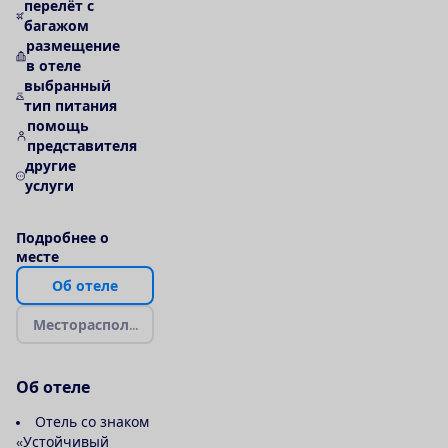
перелёт с
багажом
размещение
в отеле
выбранный
тип питания
помощь
представителя
другие
услуги
П
о
д
р
о
б
н
е
е
о
м
е
с
т
е
О
б
о
т
е
л
е
М
е
с
т
о
р
а
с
п
о
л
о
ж
е
н
и
е
|
К
а
р
т
а
О
б
о
т
е
л
е
Отель со знаком
«Устойчивый