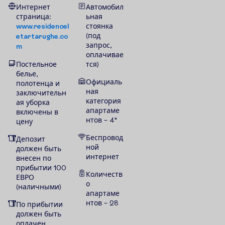
Интернет
Автомобил
страница:
ьная
www.residencel
стоянка
(под
etartarughe.co
запрос,
m
оплачивае
Постельное
тся)
белье,
Официаль
полотенца и
ная
заключительн
категория
ая уборка
апартаме
включены в
нтов – 4*
цену
Беспровод
Депозит
ной
должен быть
интернет
внесен по
прибытии 100
Количеств
ЕВРО
о
(
наличными
)
апартаме
нтов – 28
По прибытии
должен быть
оплачен