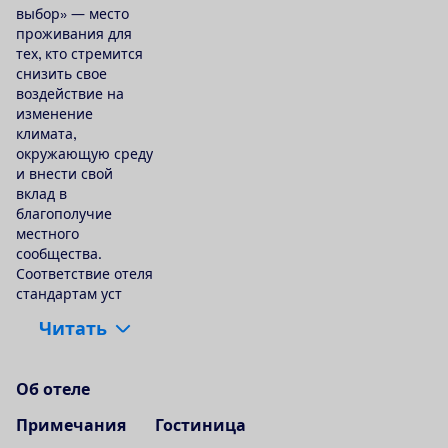
выбор» — место
проживания для
тех, кто стремится
снизить свое
воздействие на
изменение
климата,
окружающую среду
и внести свой
вклад в
благополучие
местного
сообщества.
Соответствие отеля
стандартам уст
Ч
и
т
а
т
ь
О
б
о
т
е
л
е
Примечания
Гостиница