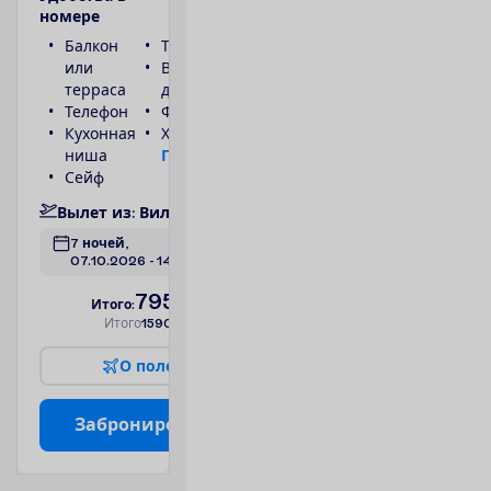
н
о
м
е
р
е
Балкон
Туалет
или
Ванна или
терраса
душ
Телефон
Фен
Кухонная
Холодильник
ниша
П
о
д
р
о
б
н
е
е
Сейф
В
ы
л
е
т
и
з
:
В
и
л
ь
н
ю
с
7 ночей, 
07.10.2026
 - 
14.10.2026
795.00
И
т
о
г
о
:
€/чел.
И
т
о
г
о
1590.00
€/группу
О
п
о
л
е
т
е
З
а
б
р
о
н
и
р
о
в
а
т
ь