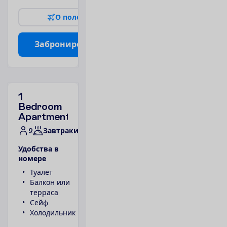
О
п
о
л
е
т
е
З
а
б
р
о
н
и
р
о
в
а
т
ь
1
Bedroom
Apartment
2
Завтраки
У
д
о
б
с
т
в
а
в
н
о
м
е
р
е
Туалет
Телефон
Балкон или
Ванна или
терраса
душ
Сейф
1 спальня
Холодильник
Фен
П
о
д
р
о
б
н
е
е