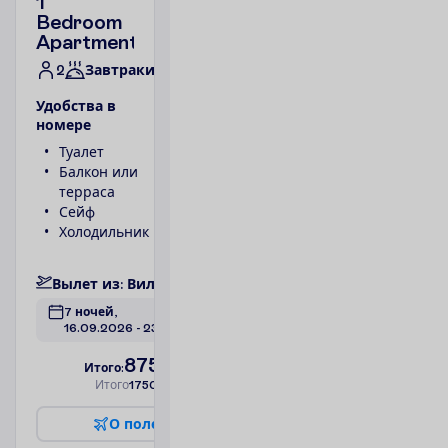
1
Bedroom
Apartment
2
Завтраки
У
д
о
б
с
т
в
а
в
н
о
м
е
р
е
Туалет
Телефон
Балкон или
Ванна или
терраса
душ
Сейф
1 спальня
Холодильник
Фен
П
о
д
р
о
б
н
е
е
В
ы
л
е
т
и
з
:
В
и
л
ь
н
ю
с
7 ночей, 
16.09.2026
 - 
23.09.2026
875.00
И
т
о
г
о
:
€/чел.
И
т
о
г
о
1750.00
€/группу
О
п
о
л
е
т
е