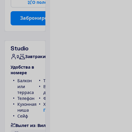
О
п
о
л
е
т
е
З
а
б
р
о
н
и
р
о
в
а
т
ь
Studio
2
Завтраки
У
д
о
б
с
т
в
а
в
н
о
м
е
р
е
Балкон
Туалет
или
Ванна или
терраса
душ
Телефон
Фен
Кухонная
Холодильник
ниша
П
о
д
р
о
б
н
е
е
Сейф
В
ы
л
е
т
и
з
:
В
и
л
ь
н
ю
с