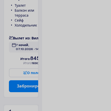
Туалет
Телефон
Балкон или
Ванна или
терраса
душ
Сейф
1 спальня
Холодильник
Фен
П
о
д
р
о
б
н
е
е
В
ы
л
е
т
и
з
:
В
и
л
ь
н
ю
с
7 ночей, 
07.10.2026
 - 
14.10.2026
845.00
И
т
о
г
о
:
€/чел.
И
т
о
г
о
1690.00
€/группу
О
п
о
л
е
т
е
З
а
б
р
о
н
и
р
о
в
а
т
ь