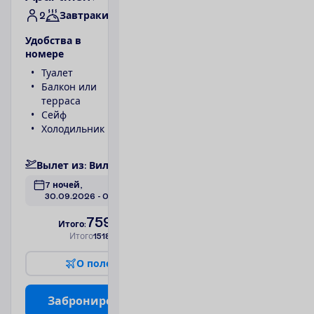
2
Завтраки
У
д
о
б
с
т
в
а
в
н
о
м
е
р
е
Туалет
Телефон
Балкон или
Ванна или
терраса
душ
Сейф
1 спальня
Холодильник
Фен
П
о
д
р
о
б
н
е
е
В
ы
л
е
т
и
з
:
В
и
л
ь
н
ю
с
7 ночей, 
30.09.2026
 - 
07.10.2026
759.00
И
т
о
г
о
:
€/чел.
И
т
о
г
о
1518.00
€/группу
О
п
о
л
е
т
е
З
а
б
р
о
н
и
р
о
в
а
т
ь