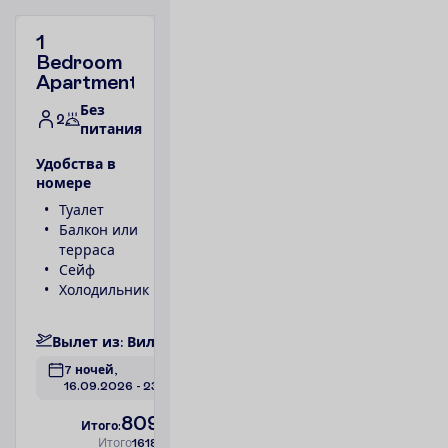
1
Bedroom
Apartment
Без
2
питания
У
д
о
б
с
т
в
а
в
н
о
м
е
р
е
Туалет
Телефон
Балкон или
Ванна или
терраса
душ
Сейф
1 спальня
Холодильник
Фен
П
о
д
р
о
б
н
е
е
В
ы
л
е
т
и
з
:
В
и
л
ь
н
ю
с
7 ночей, 
16.09.2026
 - 
23.09.2026
809.00
И
т
о
г
о
:
€/чел.
И
т
о
г
о
1618.00
€/группу