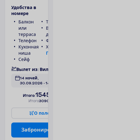
У
д
о
б
с
т
в
а
в
н
о
м
е
р
е
Балкон
Туалет
или
Ванна или
терраса
душ
Телефон
Фен
Кухонная
Холодильник
ниша
П
о
д
р
о
б
н
е
е
Сейф
В
ы
л
е
т
и
з
:
В
и
л
ь
н
ю
с
14 ночей, 
30.09.2026
 - 
14.10.2026
1545.00
И
т
о
г
о
:
€/чел.
И
т
о
г
о
3090.00
€/группу
О
п
о
л
е
т
е
З
а
б
р
о
н
и
р
о
в
а
т
ь