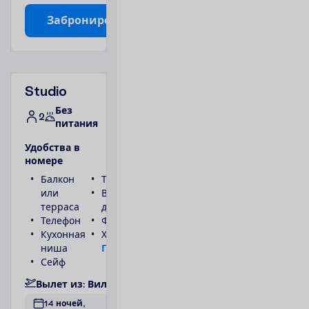
З
а
б
р
о
н
и
р
о
в
а
т
ь
Studio
Без
2
питания
У
д
о
б
с
т
в
а
в
н
о
м
е
р
е
Балкон
Туалет
или
Ванна или
терраса
душ
Телефон
Фен
Кухонная
Холодильник
ниша
П
о
д
р
о
б
н
е
е
Сейф
В
ы
л
е
т
и
з
:
В
и
л
ь
н
ю
с
14 ночей, 