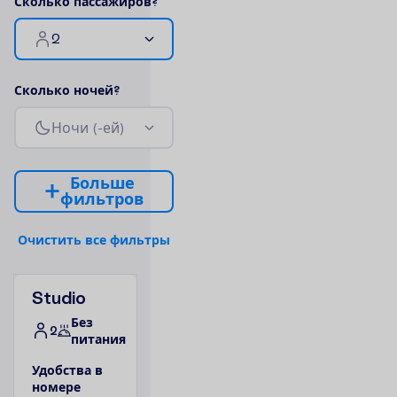
С
к
о
л
ь
к
о
п
а
с
с
а
ж
и
р
о
в
?
2
С
к
о
л
ь
к
о
н
о
ч
е
й
?
Н
о
ч
и
(
-
е
й
)
Б
о
л
ь
ш
е
ф
и
л
ь
т
р
о
в
О
ч
и
с
т
и
т
ь
в
с
е
ф
и
л
ь
т
р
ы
Studio
Без
2
питания
У
д
о
б
с
т
в
а
в
н
о
м
е
р
е