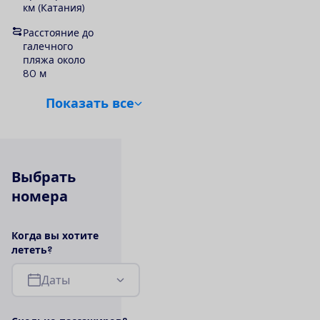
км (Катания)
Расстояние до
галечного
пляжа около
80 м
П
о
к
а
з
а
т
ь
в
с
е
В
ы
б
р
а
т
ь
н
о
м
е
р
а
К
о
г
д
а
в
ы
х
о
т
и
т
е
л
е
т
е
т
ь
?
Д
а
т
ы