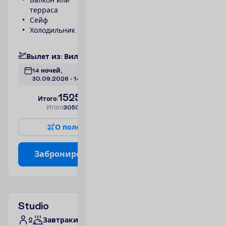
терраса
душ
Сейф
1 спальня
Холодильник
Фен
П
о
д
р
о
б
н
е
е
В
ы
л
е
т
и
з
:
В
и
л
ь
н
ю
с
14 ночей, 
30.09.2026
 - 
14.10.2026
1525.00
И
т
о
г
о
:
€/чел.
И
т
о
г
о
3050.00
€/группу
О
п
о
л
е
т
е
З
а
б
р
о
н
и
р
о
в
а
т
ь
Studio
2
Завтраки