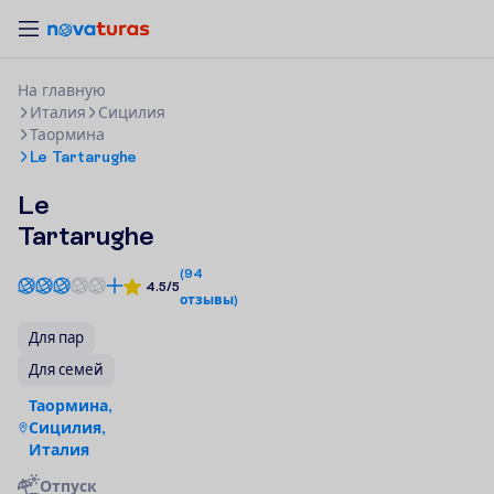
Н
а
г
л
а
в
н
у
ю
Италия
Сицилия
Таормина
Le Tartarughe
Le
Tartarughe
(
94
4.5/5
отзывы
)
Для пар
Для семей
Таормина,
Сицилия,
Италия
Отпуск