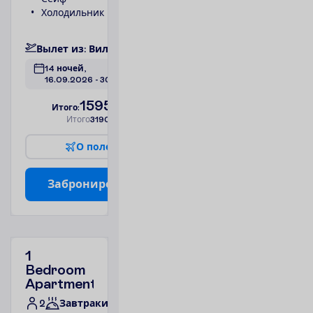
Холодильник
Фен
П
о
д
р
о
б
н
е
е
В
ы
л
е
т
и
з
:
В
и
л
ь
н
ю
с
14 ночей, 
16.09.2026
 - 
30.09.2026
1595.00
И
т
о
г
о
:
€/чел.
И
т
о
г
о
3190.00
€/группу
О
п
о
л
е
т
е
З
а
б
р
о
н
и
р
о
в
а
т
ь
1
Bedroom
Apartment
2
Завтраки