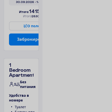
30.09.2026
 - 
14.10.2026
1415.00
И
т
о
г
о
:
€/чел.
И
т
о
г
о
2830.00
€/группу
О
п
о
л
е
т
е
З
а
б
р
о
н
и
р
о
в
а
т
ь
1
Bedroom
Apartment
Без
2
питания
У
д
о
б
с
т
в
а
в
н
о
м
е
р
е
Туалет
Телефон
Балкон или
Ванна или