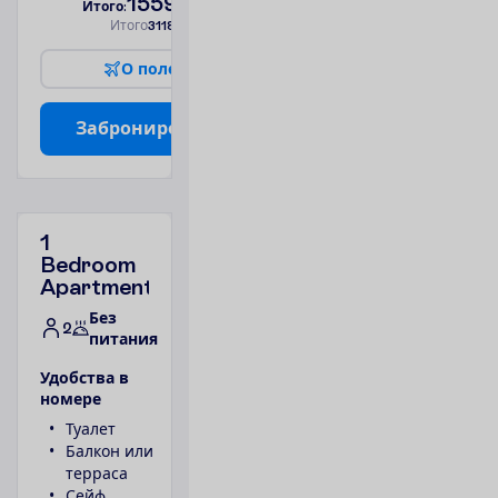
1559.00
И
т
о
г
о
:
€/чел.
И
т
о
г
о
3118.00
€/группу
О
п
о
л
е
т
е
З
а
б
р
о
н
и
р
о
в
а
т
ь
1
Bedroom
Apartment
Без
2
питания
У
д
о
б
с
т
в
а
в
н
о
м
е
р
е
Туалет
Телефон
Балкон или
Ванна или
терраса
душ
Сейф
1 спальня