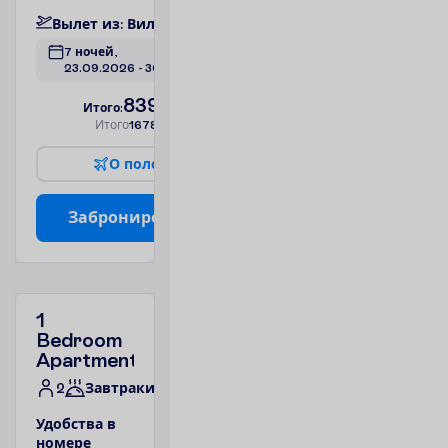
В
ы
л
е
т
и
з
:
В
и
л
ь
н
ю
с
7 ночей, 
23.09.2026
 - 
30.09.2026
839.00
И
т
о
г
о
:
€/чел.
И
т
о
г
о
1678.00
€/группу
О
п
о
л
е
т
е
З
а
б
р
о
н
и
р
о
в
а
т
ь
1
Bedroom
Apartment
2
Завтраки
У
д
о
б
с
т
в
а
в
н
о
м
е
р
е