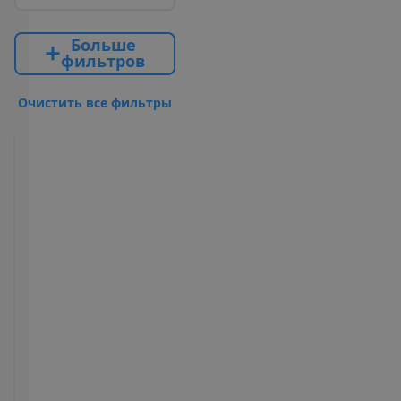
Б
о
л
ь
ш
е
ф
и
л
ь
т
р
о
в
О
ч
и
с
т
и
т
ь
в
с
е
ф
и
л
ь
т
р
ы
Garden
View
with
Relaxing
Pool
Все
2
30 m²
включено
У
д
о
б
с
т
в
а
в
н
о
м
е
р
е
Кондиционер
Мини-бар
(центральный,
(ежедневно
работает
заполняется)