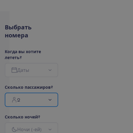
В
ы
б
р
а
т
ь
н
о
м
е
р
а
К
о
г
д
а
в
ы
х
о
т
и
т
е
л
е
т
е
т
ь
?
Д
а
т
ы
С
к
о
л
ь
к
о
п
а
с
с
а
ж
и
р
о
в
?
2
С
к
о
л
ь
к
о
н
о
ч
е
й
?
Н
о
ч
и
(
-
е
й
)