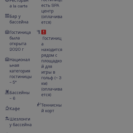
Ресторан
есть SPA
а la carte
центр
Бар у
(оплачива
бассейна
ется)
Гостиница
была
Гостиниц
открыта
а
2020 г
находится
рядом с
Национал
площадко
ьная
й для
категория
игры в
гостиницы
гольф
(
~
3
– 5*
км
)
(оплачива
Бассейны
ется)
– 6
Теннисны
Кафе
й корт
Шезлонги
у бассейна