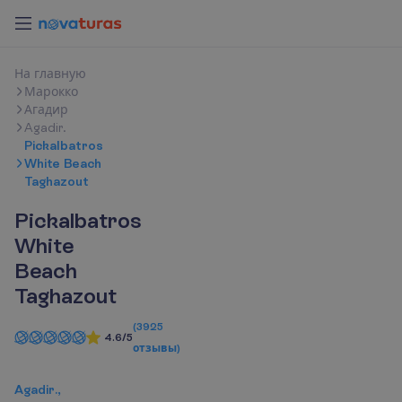
Н
а
г
л
а
в
н
у
ю
Марокко
Агадир
Agadir.
Pickalbatros
White Beach
Taghazout
Pickalbatros
White
Beach
Taghazout
(
3925
4.6/5
отзывы
)
Agadir.,