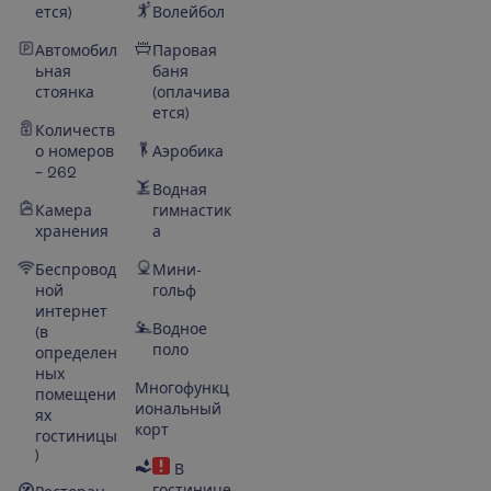
ется)
Волейбол
Автомобил
Паровая
ьная
баня
стоянка
(оплачива
ется)
Количеств
о номеров
Аэробика
– 262
Водная
Камера
гимнастик
хранения
а
Беспровод
Мини-
ной
гольф
интернет
Водное
(в
поло
определен
ных
Многофункц
помещени
иональный
ях
корт
гостиницы
)
В
гостинице