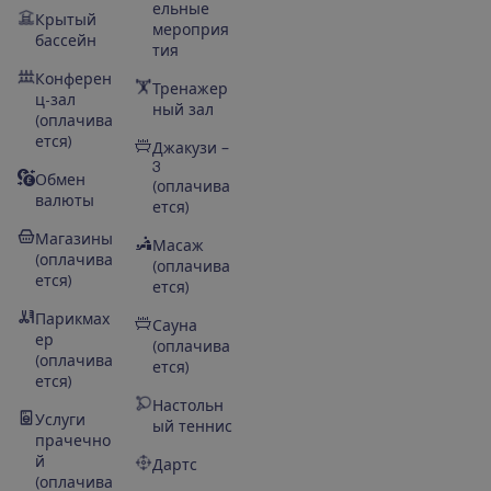
ельные
Крытый
мероприя
бассейн
тия
Конферен
Тренажер
ц-зал
ный зал
(оплачива
ется)
Джакузи –
3
Обмен
(оплачива
валюты
ется)
Магазины
Масаж
(оплачива
(оплачива
ется)
ется)
Парикмах
Сауна
ер
(оплачива
(оплачива
ется)
ется)
Настольн
Услуги
ый теннис
прачечно
й
Дартс
(оплачива