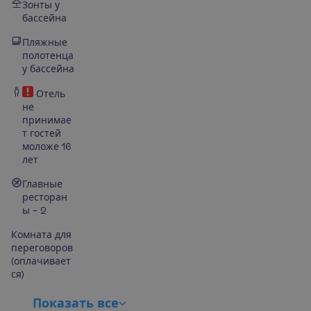
Зонты у
бассейна
Пляжные
полотенца
у бассейна
Отель
не
принимае
т гостей
моложе 16
лет
Главные
ресторан
ы – 2
Комната для
переговоров
(оплачивает
ся)
П
о
к
а
з
а
т
ь
в
с
е