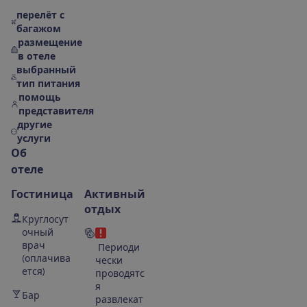
перелёт с
багажом
размещение
в отеле
выбранный
тип питания
помощь
представителя
другие
услуги
О
б
о
т
е
л
е
Гостиница
Активный
отдых
Круглосут
очный
врач
Периоди
(оплачива
чески
ется)
проводятс
я
Бар
развлекат