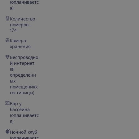
(оплачиваетс
я)
Количество
номеров –
174
Камера
хранения
Беспроводно
й интернет
(в
определенн
ых
помещениях
гостиницы)
Бар у
бассейна
(оплачиваетс
я)
Ночной клуб
(оплачиваетс