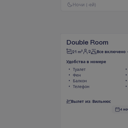
Н
о
ч
и
(
-
е
й
)
Double Room
2
21 m²
Все включено 
У
д
о
б
с
т
в
а
в
н
о
м
е
р
е
Туалет
Фен
Балкон
Телефон
В
ы
л
е
т
и
з
:
В
и
л
ь
н
ю
с
4 но