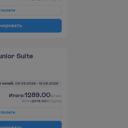
п
о
л
е
т
е
н
и
р
о
в
а
т
ь
nior Suite
4 ночей, 
09.09.2026
 - 
13.09.2026
1289.00
И
т
о
г
о
:
€/чел.
И
т
о
г
о
2578.00
€/группу
п
о
л
е
т
е
н
и
р
о
в
а
т
ь