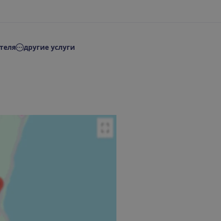
(
2
0
)
теля
другие услуги