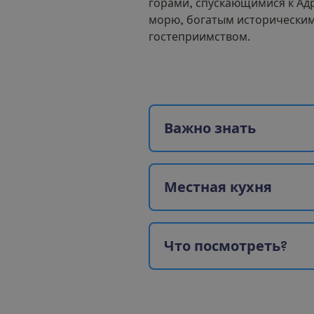
горами, спускающимися к Ад
морю, богатым историческим
гостеприимством.
В
а
ж
н
о
з
н
а
т
ь
М
е
с
т
н
а
я
к
у
х
н
я
Ч
т
о
п
о
с
м
о
т
р
е
т
ь
?