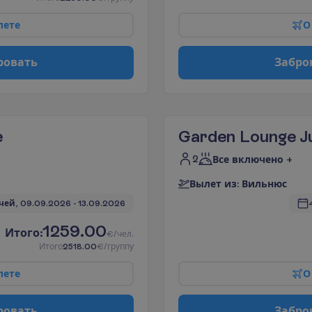
л
е
т
е
О
р
о
в
а
т
ь
З
а
б
р
о
e
Garden Lounge Ju
2
Все включено +
В
ы
л
е
т
и
з
:
В
и
л
ь
н
ю
с
чей, 
09.09.2026
 - 
13.09.2026
1259.00
И
т
о
г
о
:
€/чел.
И
т
о
г
о
2518.00
€/группу
л
е
т
е
О
р
о
в
а
т
ь
З
а
б
р
о