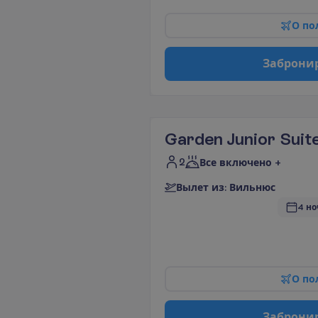
О
п
о
З
а
б
р
о
н
и
Garden Junior Suit
2
Все включено +
В
ы
л
е
т
и
з
:
В
и
л
ь
н
ю
с
4 но
О
п
о
З
а
б
р
о
н
и