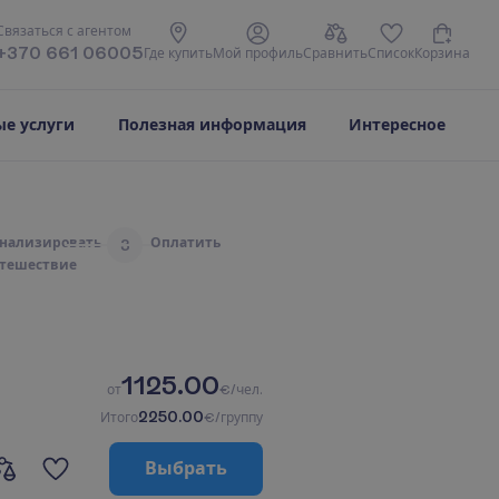
С
в
я
з
а
т
ь
с
я
с
а
г
е
н
т
о
м
+370 661 06005
Г
д
е
к
у
п
и
т
ь
М
о
й
п
р
о
ф
и
л
ь
С
р
а
в
н
и
т
ь
С
п
и
с
о
к
К
о
р
з
и
н
а
е услуги
Полезная информация
Интересное
н
а
л
и
з
и
р
о
в
а
т
ь
О
п
л
а
т
и
т
ь
3
т
е
ш
е
с
т
в
и
е
1125.00
о
т
€/чел.
2250.00
И
т
о
г
о
€/группу
В
ы
б
р
а
т
ь