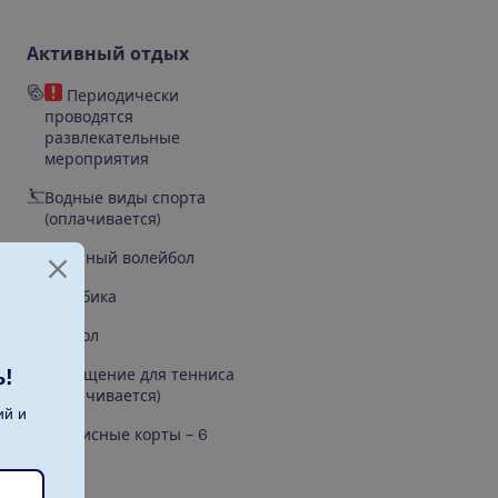
Активный отдых
Периодически
проводятся
развлекательные
мероприятия
Водные виды спорта
(оплачивается)
Пляжный волейбол
Аэробика
Футбол
ь!
Оснащение для тенниса
(оплачивается)
ий и
Теннисные корты – 6