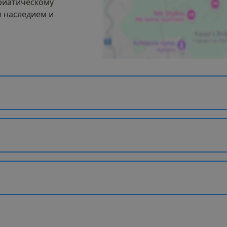
риатическому
 наследием и