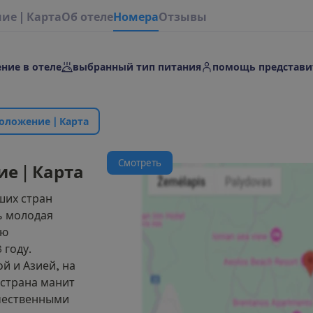
н
и
е
|
К
а
р
т
а
О
б
о
т
е
л
е
Н
о
м
е
р
а
Отзывы
ние в отеле
выбранный тип питания
помощь представи
о
л
о
ж
е
н
и
е
|
К
а
р
т
а
С
м
о
т
р
е
т
ь
и
е
|
К
а
р
т
а
ших стран
ь молодая
ою
 году.
й и Азией, на
 страна манит
чественными