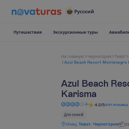
Русский
Путешествия
Экскурсионные туры
Авиабил
Н
а
г
л
а
в
н
у
ю
Черногория
Тиват
Azul Beach Resort Montenegro 
Azul Beach Res
Karisma
4.2/5
(
691
отзывы
)
Для семей
Ulcinj, Тиват, Черногория
О