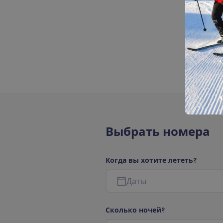
В
ы
б
р
а
т
ь
н
о
м
е
р
а
К
о
г
д
а
в
ы
х
о
т
и
т
е
л
е
т
е
т
ь
?
Д
а
т
ы
С
к
о
л
ь
к
о
н
о
ч
е
й
?