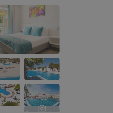
С
м
о
т
р
е
т
ь
в
с
е
ф
о
т
о