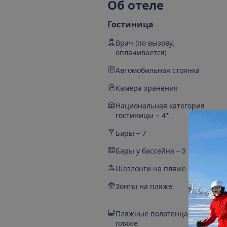
О
б
о
т
е
л
е
Гостиница
Врач (по вызову,
оплачивается)
Автомобильная стоянка
Камера хранения
Национальная категория
гостиницы – 4*
Бары – 7
Бары у бассейна – 3
Шезлонги на пляже
Зонты на пляже
Пляжные полотенца на
пляже