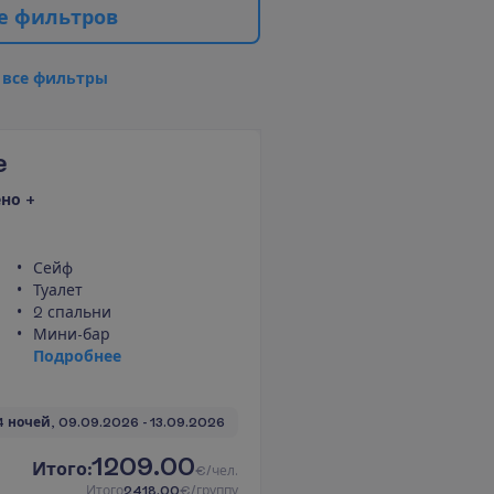
е
ф
и
л
ь
т
р
о
в
в
с
е
ф
и
л
ь
т
р
ы
e
но +
Сейф
Туалет
2 спальни
Мини-бар
П
о
д
р
о
б
н
е
е
4 ночей, 
09.09.2026
 - 
13.09.2026
1209.00
И
т
о
г
о
:
€/чел.
И
т
о
г
о
2418.00
€/группу