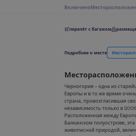
В
к
л
ю
ч
е
н
о
М
е
с
т
о
р
а
с
п
о
л
о
ж
е
перелёт с багажом
размеще
П
о
д
р
о
б
н
е
е
о
м
е
с
т
е
М
е
с
т
о
р
а
с
п
М
е
с
т
о
р
а
с
п
о
л
о
ж
е
н
Черногория – одна из старей
Европы и в то же время очен
страна, провозгласившая св
независимость только в 2006
Расположенная между Европо
Балканском полуострове, эта
живописной природой, вели