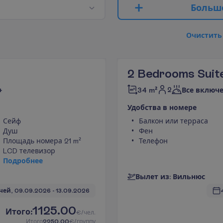
Б
о
л
ь
ш
О
ч
и
с
т
и
т
ь
2 Bedrooms Suit
2
+
34 m²
Все включе
У
д
о
б
с
т
в
а
в
н
о
м
е
р
е
Сейф
Балкон или терраса
Душ
Фен
Площадь номера 21 m²
Телефон
LCD телевизор
П
о
д
р
о
б
н
е
е
В
ы
л
е
т
и
з
:
В
и
л
ь
н
ю
с
чей, 
09.09.2026
 - 
13.09.2026
1125.00
И
т
о
г
о
:
€/чел.
И
т
о
г
о
2250.00
€/группу