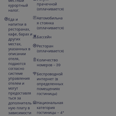
местный
прачечной
курортный
(оплачивается)
налог.
Автомобильна
Еда и
я стоянка
напитки в
(оплачивается)
ресторанах,
кафе, барах и
Бассейн
других
местах,
Ресторан
указанных в
(оплачивается)
описании
отеля,
Количество
подаются
номеров – 39
согласно
системе
Беспроводной
управления
интернет (в
отелем и
определенных
могут
помещениях
предоставля
гостиницы)
ться за
Национальная
дополнитель
категория
ную плату в
гостиницы – 4*
зависимости