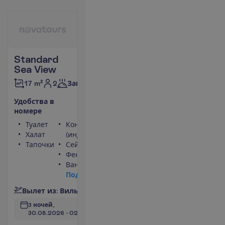
Standard
Sea View
2
17 m²
Завтраки
У
д
о
б
с
т
в
а
в
н
о
м
е
р
е
Туалет
Кондиционер
Халат
(индивидуальный)
Тапочки
Сейф
Фен
Ванна или душ
П
о
д
р
о
б
н
е
е
В
ы
л
е
т
и
з
:
В
и
л
ь
н
ю
с
3 ночей, 
30.08.2026
 - 
02.09.2026