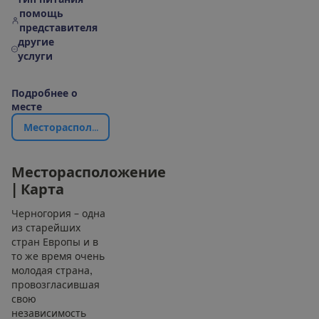
помощь
представителя
другие
услуги
П
о
д
р
о
б
н
е
е
о
м
е
с
т
е
М
е
с
т
о
р
а
с
п
о
л
о
ж
е
н
и
е
|
К
а
р
т
а
М
е
с
т
о
р
а
с
п
о
л
о
ж
е
н
и
е
|
К
а
р
т
а
Черногория – одна
из старейших
стран Европы и в
то же время очень
молодая страна,
провозгласившая
свою
независимость