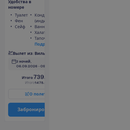
У
д
о
б
с
т
в
а
в
н
о
м
е
р
е
Туалет
Кондиционер
Фен
(индивидуальный)
Сейф
Ванна или душ
Халат
Тапочки
П
о
д
р
о
б
н
е
е
В
ы
л
е
т
и
з
:
В
и
л
ь
н
ю
с
3 ночей, 
06.09.2026
 - 
09.09.2026
739.00
И
т
о
г
о
:
€/чел.
И
т
о
г
о
1478.00
€/группу
О
п
о
л
е
т
е
З
а
б
р
о
н
и
р
о
в
а
т
ь