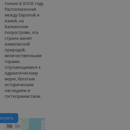
только в 2006 году.
Расположенная
между Европой и
Азией, на
Балканском
полуострове, эта
страна манит
живописной
природой,
величественными
горами,
спускающимися к
Адриатическому
морю, богатым
историческим
наследием и
гостеприимством.
м
о
т
р
е
т
ь