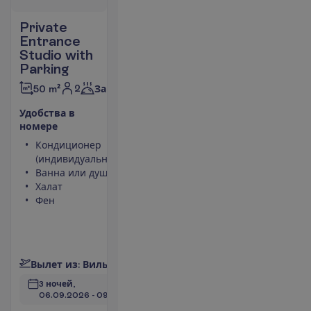
Private
Entrance
Studio with
Parking
2
50 m²
Завтраки
У
д
о
б
с
т
в
а
в
н
о
м
е
р
е
Кондиционер
Чайник
(индивидуальный)
Небольшой
Ванна или душ
холодильник
Халат
Площадь
Фен
номера 50
m²
Сейф
П
о
д
р
о
б
н
е
е
В
ы
л
е
т
и
з
:
В
и
л
ь
н
ю
с
3 ночей, 
06.09.2026
 - 
09.09.2026