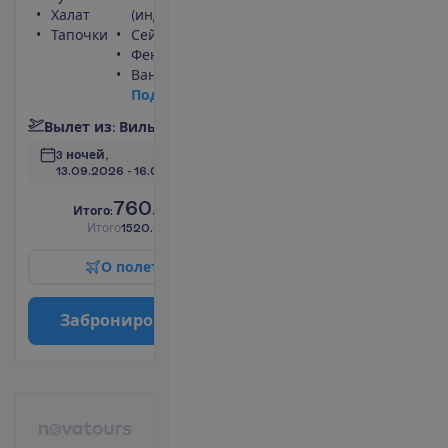
Халат
(индивидуальный)
Тапочки
Сейф
Фен
Ванна или душ
П
о
д
р
о
б
н
е
е
В
ы
л
е
т
и
з
:
В
и
л
ь
н
ю
с
3 ночей, 
13.09.2026
 - 
16.09.2026
760.00
И
т
о
г
о
:
€/чел.
И
т
о
г
о
1520.00
€/группу
О
п
о
л
е
т
е
З
а
б
р
о
н
и
р
о
в
а
т
ь