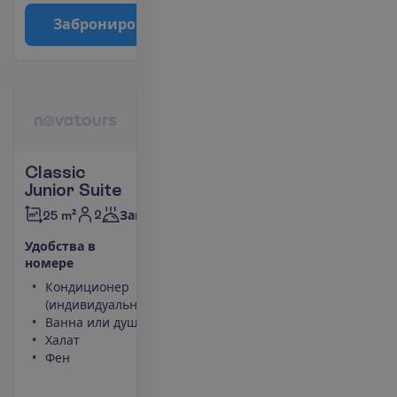
З
а
б
р
о
н
и
р
о
в
а
т
ь
Classic
Junior Suite
2
25 m²
Завтраки
У
д
о
б
с
т
в
а
в
н
о
м
е
р
е
Кондиционер
Чайник
(индивидуальный)
Небольшой
Ванна или душ
холодильник
Халат
Площадь
Фен
номера 25
m²
Сейф