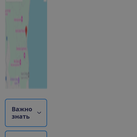
В
а
ж
н
о
з
н
а
т
ь