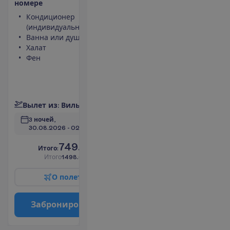
н
о
м
е
р
е
Кондиционер
Чайник
(индивидуальный)
Небольшой
Ванна или душ
холодильник
Халат
Площадь
Фен
номера 50
m²
Сейф
П
о
д
р
о
б
н
е
е
В
ы
л
е
т
и
з
:
В
и
л
ь
н
ю
с
3 ночей, 
30.08.2026
 - 
02.09.2026
749.00
И
т
о
г
о
:
€/чел.
И
т
о
г
о
1498.00
€/группу
О
п
о
л
е
т
е
З
а
б
р
о
н
и
р
о
в
а
т
ь