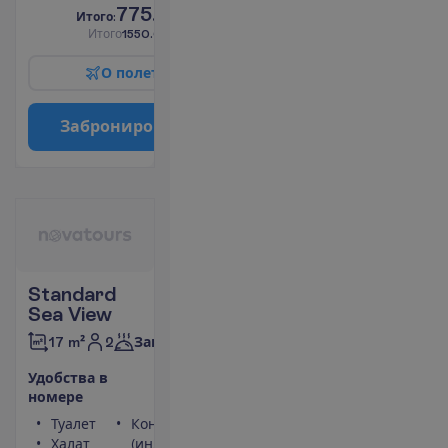
775.00
И
т
о
г
о
:
€/чел.
И
т
о
г
о
1550.00
€/группу
О
п
о
л
е
т
е
З
а
б
р
о
н
и
р
о
в
а
т
ь
Standard
Sea View
2
17 m²
Завтраки
У
д
о
б
с
т
в
а
в
н
о
м
е
р
е
Туалет
Кондиционер
Халат
(индивидуальный)