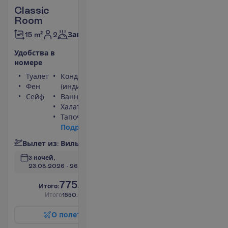
Classic
Room
2
15 m²
Завтраки
У
д
о
б
с
т
в
а
в
н
о
м
е
р
е
Туалет
Кондиционер
Фен
(индивидуальный)
Сейф
Ванна или душ
Халат
Тапочки
П
о
д
р
о
б
н
е
е
В
ы
л
е
т
и
з
:
В
и
л
ь
н
ю
с
3 ночей, 
23.08.2026
 - 
26.08.2026
775.00
И
т
о
г
о
:
€/чел.
И
т
о
г
о
1550.00
€/группу
О
п
о
л
е
т
е