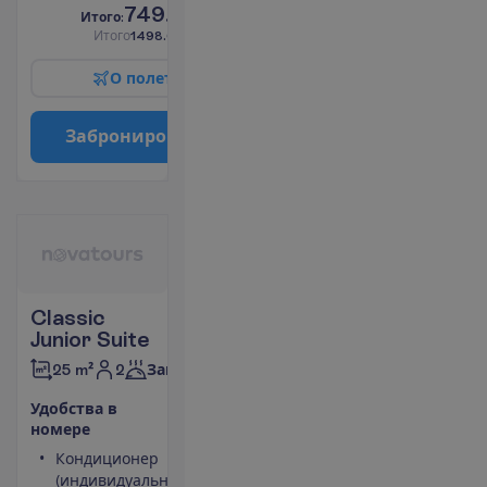
749.00
И
т
о
г
о
:
€/чел.
И
т
о
г
о
1498.00
€/группу
О
п
о
л
е
т
е
З
а
б
р
о
н
и
р
о
в
а
т
ь
Classic
Junior Suite
2
25 m²
Завтраки
У
д
о
б
с
т
в
а
в
н
о
м
е
р
е
Кондиционер
Чайник
(индивидуальный)
Небольшой