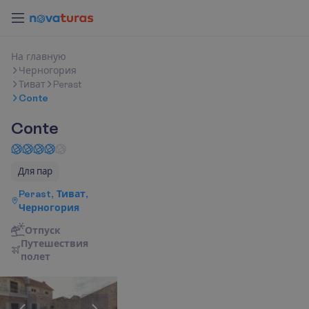
Н
а
г
л
а
в
н
у
ю
Черногория
Тиват
Perast
Conte
Conte
Для пар
Perast, Тиват,
Черногория
Отпуск
П
у
т
е
ш
е
с
т
в
и
я
п
о
л
е
т