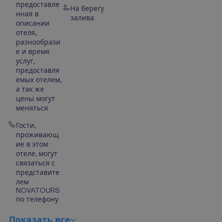
предоставле
На берегу
нная в
залива
описании
отеля,
разнообрази
е и время
услуг,
предоставля
емых отелем,
а так же
цены могут
меняться
Гости,
проживающ
ие в этом
отеле, могут
связаться с
представите
лем
NOVATOURS
по телефону
П
о
к
а
з
а
т
ь
в
с
е