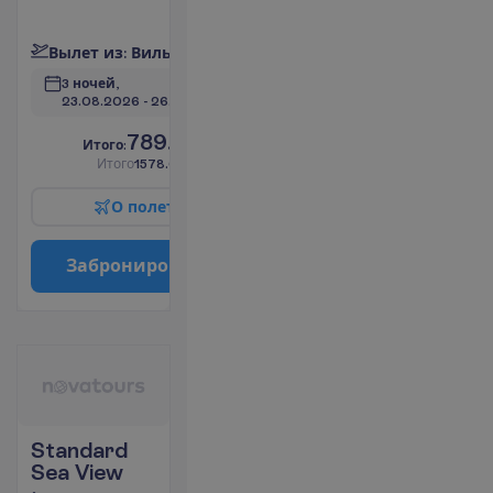
П
о
д
р
о
б
н
е
е
В
ы
л
е
т
и
з
:
В
и
л
ь
н
ю
с
3 ночей, 
23.08.2026
 - 
26.08.2026
789.00
И
т
о
г
о
:
€/чел.
И
т
о
г
о
1578.00
€/группу
О
п
о
л
е
т
е
З
а
б
р
о
н
и
р
о
в
а
т
ь
Standard
Sea View