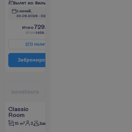
В
ы
л
е
т
и
з
:
В
и
л
ь
н
ю
с
3 ночей, 
30.08.2026
 - 
02.09.2026
729.00
И
т
о
г
о
:
€/чел.
И
т
о
г
о
1458.00
€/группу
О
п
о
л
е
т
е
З
а
б
р
о
н
и
р
о
в
а
т
ь
Classic
Room
2
15 m²
Завтраки