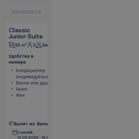
Classic
Junior Suite
2
25 m²
Завтраки
У
д
о
б
с
т
в
а
в
н
о
м
е
р
е
Кондиционер
Чайник
(индивидуальный)
Небольшой
Ванна или душ
холодильник
Халат
Площадь
Фен
номера 25
m²
Сейф
П
о
д
р
о
б
н
е
е
В
ы
л
е
т
и
з
:
В
и
л
ь
н
ю
с
3 ночей, 
13.09.2026
 - 
16.09.2026