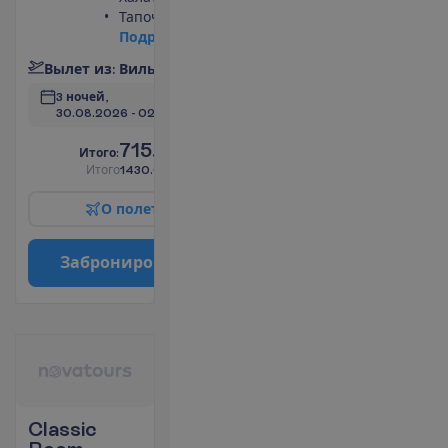
Тапочки
П
о
д
р
о
б
н
е
е
В
ы
л
е
т
и
з
:
В
и
л
ь
н
ю
с
3 ночей, 
30.08.2026
 - 
02.09.2026
715.00
И
т
о
г
о
:
€/чел.
И
т
о
г
о
1430.00
€/группу
О
п
о
л
е
т
е
З
а
б
р
о
н
и
р
о
в
а
т
ь
Classic