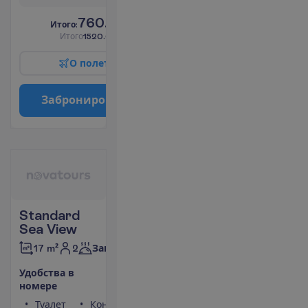
760.00
И
т
о
г
о
:
€/чел.
И
т
о
г
о
1520.00
€/группу
О
п
о
л
е
т
е
З
а
б
р
о
н
и
р
о
в
а
т
ь
Standard
Sea View
2
17 m²
Завтраки
У
д
о
б
с
т
в
а
в
н
о
м
е
р
е
Туалет
Кондиционер