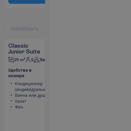
Classic
Junior Suite
2
25 m²
Завтраки
У
д
о
б
с
т
в
а
в
н
о
м
е
р
е
Кондиционер
Чайник
(индивидуальный)
Небольшой
Ванна или душ
холодильник
Халат
Площадь
Фен
номера 25
m²
Сейф
П
о
д
р
о
б
н
е
е