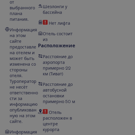
от
Шезлонги у
выбранного
бассейна
плана
питания.
Нет лифта
Информация
Отель состоит
на этом
из
сайте
Расположение
предоставле
на отелем и
Расстояние до
может быть
аэропорта
изменена со
примерно 22
стороны
км
(
Тиват
)
отеля.
Туроператор
Расстояние до
не несёт
автобусной
ответственно
остановки
сти за
примерно 50 м
информацию
опубликован
Отель
ную на этом
расположен в
сайте.
центре
курорта
Информация