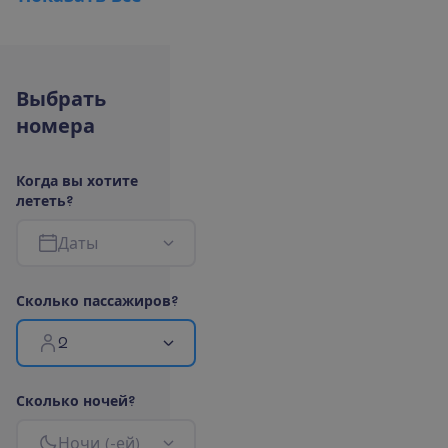
В
ы
б
р
а
т
ь
н
о
м
е
р
а
К
о
г
д
а
в
ы
х
о
т
и
т
е
л
е
т
е
т
ь
?
Д
а
т
ы
С
к
о
л
ь
к
о
п
а
с
с
а
ж
и
р
о
в
?
2
С
к
о
л
ь
к
о
н
о
ч
е
й
?
Н
о
ч
и
(
-
е
й
)