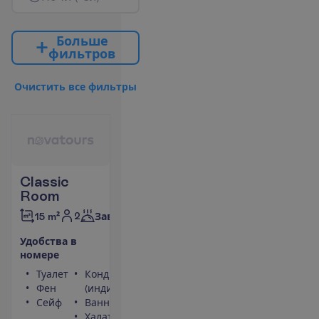
Б
о
л
ь
ш
е
ф
и
л
ь
т
р
о
в
О
ч
и
с
т
и
т
ь
в
с
е
ф
и
л
ь
т
р
ы
Classic
Room
2
15 m²
Завтраки
У
д
о
б
с
т
в
а
в
н
о
м
е
р
е
Туалет
Кондиционер
Фен
(индивидуальный)
Сейф
Ванна или душ
Халат