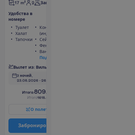
2
17 m²
Завтраки
У
д
о
б
с
т
в
а
в
н
о
м
е
р
е
Туалет
Кондиционер
Халат
(индивидуальный)
Тапочки
Сейф
Фен
Ванна или душ
П
о
д
р
о
б
н
е
е
В
ы
л
е
т
и
з
:
В
и
л
ь
н
ю
с
3 ночей, 
23.08.2026
 - 
26.08.2026
809.00
И
т
о
г
о
:
€/чел.
И
т
о
г
о
1618.00
€/группу
О
п
о
л
е
т
е
З
а
б
р
о
н
и
р
о
в
а
т
ь