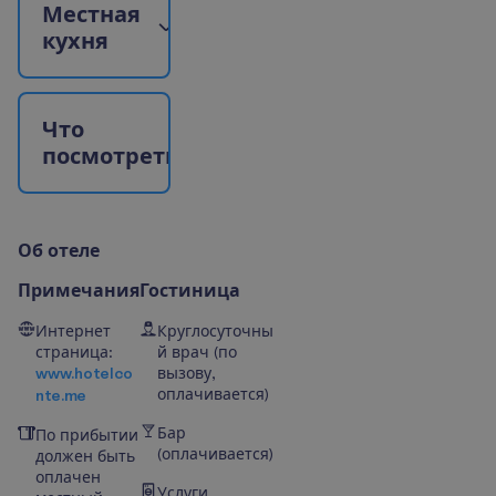
М
е
с
т
н
а
я
к
у
х
н
я
Ч
т
о
п
о
с
м
о
т
р
е
т
ь
?
О
б
о
т
е
л
е
Примечания
Гостиница
Интернет
Круглосуточны
страница:
й врач (по
www.hotelco
вызову,
оплачивается)
nte.me
Бар
По прибытии
(оплачивается)
должен быть
оплачен
Услуги