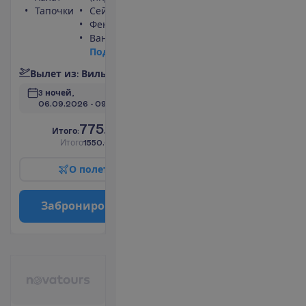
Тапочки
Сейф
Фен
Ванна или душ
П
о
д
р
о
б
н
е
е
В
ы
л
е
т
и
з
:
В
и
л
ь
н
ю
с
3 ночей, 
06.09.2026
 - 
09.09.2026
775.00
И
т
о
г
о
:
€/чел.
И
т
о
г
о
1550.00
€/группу
О
п
о
л
е
т
е
З
а
б
р
о
н
и
р
о
в
а
т
ь