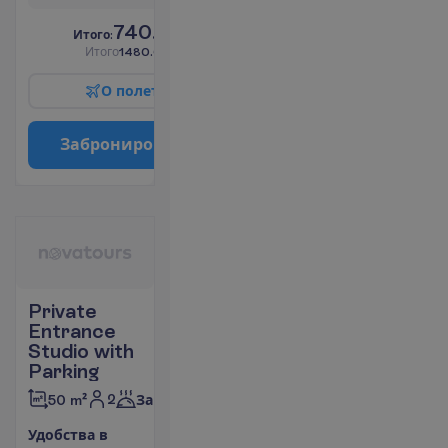
740.00
И
т
о
г
о
:
€/чел.
И
т
о
г
о
1480.00
€/группу
О
п
о
л
е
т
е
З
а
б
р
о
н
и
р
о
в
а
т
ь
Private
Entrance
Studio with
Parking
2
50 m²
Завтраки
У
д
о
б
с
т
в
а
в