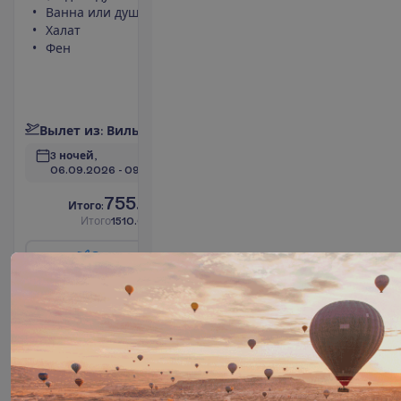
Ванна или душ
холодильник
Халат
Площадь
Фен
номера 25
m²
Сейф
П
о
д
р
о
б
н
е
е
В
ы
л
е
т
и
з
:
В
и
л
ь
н
ю
с
3 ночей, 
06.09.2026
 - 
09.09.2026
755.00
И
т
о
г
о
:
€/чел.
И
т
о
г
о
1510.00
€/группу
О
п
о
л
е
т
е
З
а
б
р
о
н
и
р
о
в
а
т
ь