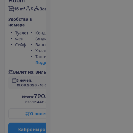
Room
2
15 m²
Завтраки
У
д
о
б
с
т
в
а
в
н
о
м
е
р
е
Туалет
Кондиционер
Фен
(индивидуальный)
Сейф
Ванна или душ
Халат
Тапочки
П
о
д
р
о
б
н
е
е
В
ы
л
е
т
и
з
:
В
и
л
ь
н
ю
с
3 ночей, 
13.09.2026
 - 
16.09.2026
720.00
И
т
о
г
о
:
€/чел.
И
т
о
г
о
1440.00
€/группу
О
п
о
л
е
т
е
З
а
б
р
о
н
и
р
о
в
а
т
ь